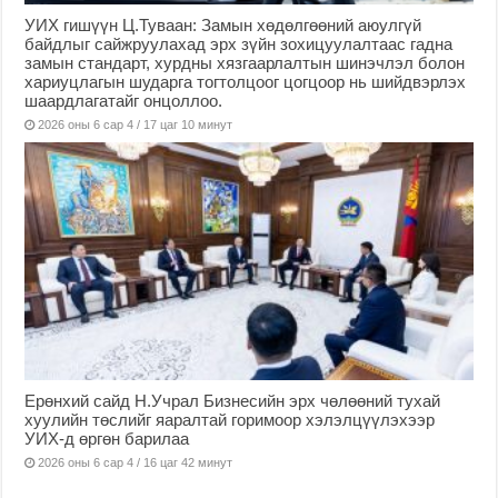
УИХ гишүүн Ц.Туваан: Замын хөдөлгөөний аюулгүй
байдлыг сайжруулахад эрх зүйн зохицуулалтаас гадна
замын стандарт, хурдны хязгаарлалтын шинэчлэл болон
хариуцлагын шударга тогтолцоог цогцоор нь шийдвэрлэх
шаардлагатайг онцоллоо.
2026 оны 6 сар 4 / 17 цаг 10 минут
Ерөнхий сайд Н.Учрал Бизнесийн эрх чөлөөний тухай
хуулийн төслийг яаралтай горимоор хэлэлцүүлэхээр
УИХ-д өргөн барилаа
2026 оны 6 сар 4 / 16 цаг 42 минут