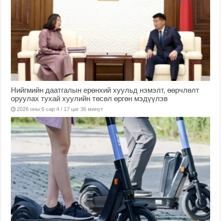
Нийгмийн даатгалын ерөнхий хуульд нэмэлт, өөрчлөлт
оруулах тухай хуулийн төсөл өргөн мэдүүлэв
2026 оны 6 сар 4 / 17 цаг 36 минут