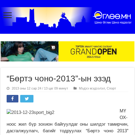
“Бөртэ чоно-2013”-ын эзэд
2013 оны 12 сар 24 / 13 цаг 09 минут
Мэдээ мэдээлэл
,
Спорт
МҮ
ОХ-
ноос жил бүр зохион байгуулдаг оны шилдэг тамирчин,
дасгалжуулагч, багийг тодруулах “Бөртэ чоно 2013”