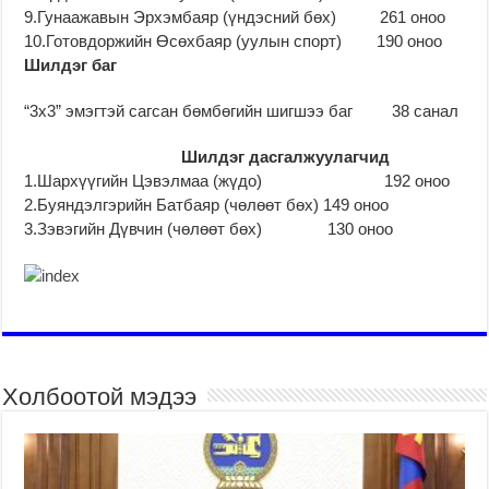
9.Гунаажавын Эрхэмбаяр (үндэсний бөх) 261 оноо
10.Готовдоржийн Өсөхбаяр (уулын спорт) 190 оноо
Ш
илдэг баг
“3х3” эмэгтэй сагсан бөмбөгийн шигшээ баг 38 санал
Шилдэг дасгалжуулагчид
1.Шархүүгийн Цэвэлмаа (жүдо) 192 оноо
2.Буяндэлгэрийн Батбаяр (чөлөөт бөх) 149 оноо
3.Зэвэгийн Дүвчин (чөлөөт бөх) 130 оноо
Холбоотой мэдээ