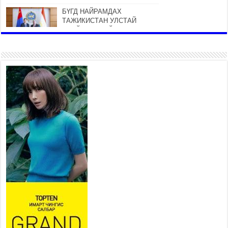
БҮГД НАЙРАМДАХ
ТАЖИКИСТАН УЛСТАЙ
ЭДИЙН ЗАСГИЙН ХАМТЫН
АЖИЛЛАГААГ ӨРГӨЖҮҮЛНЭ
2026 оны 7 сар 21 / 16 цаг 34 минут
26,992 суралцагч хотхоны бага
сургуульд, 8100 суралцагч
төрөлжсөн ахлах сургуульд
суралцана
2026 оны 7 сар 21 / 13 цаг 43 минут
COP17 хурлын үеэрх замын
хөдөлгөөн, нийтийн тээврийн
зохицуулалт, сургууль,
цэцэрлэг, зах, худалдааны
төвийн ажиллах хуваарийг гаргаж, иргэдэд
мэдээлэхийг үүрэг болголоо
2026 оны 7 сар 21 / 11 цаг 59 минут
Гэр бүлийн хэрэг шүүхэд хянан шийдвэрлэх
тухай хуулиар хүүхдийн дээд ашиг сонирхлыг
нэн тэргүүнд хангахыг баталгаажууллаа
2026 оны 7 сар 21 / 11 цаг 42 минут