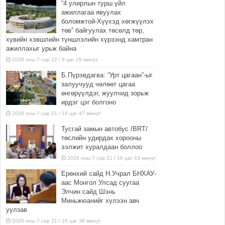
“4 улирлын турш үйл
ажиллагаа явуулах
боломжтой-Хүүхэд хөгжүүлэх
төв” байгуулах төсөлд төр,
хувийн хэвшлийн түншлэлийн хүрээнд хамтран
ажиллахыг урьж байна
2026 оны 7 сар 22 / 9 цаг 28 минут
Б.Пүрэвдагва: “Урт цагаан”-ыг
залуучууд чөлөөт цагаа
өнгөрүүлдэг, жуулчид зорьж
ирдэг цэг болгоно
2026 оны 7 сар 21 / 16 цаг 47 минут
Тусгай замын автобус /BRT/
төслийн удирдах хорооны
ээлжит хуралдаан боллоо
2026 оны 7 сар 21 / 16 цаг 43 минут
Ерөнхий сайд Н.Учрал БНХАУ-
аас Монгол Улсад суугаа
Элчин сайд Шэнь
Миньжюанийг хүлээн авч
уулзав
2026 оны 7 сар 21 / 16 цаг 39 минут