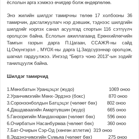
ёслолын арга хэмжээ өчигдөр болж өндөрлөлөө.
Энэ жилийн шилдэг тамирчны төлөө 17 холбооны 36
тамирчин, дасгалжуулагч нэр дэвшиж, тэднээс шилдгийн
шилдгийг нэрлэх санал асуулгад спортын 116 сэтгүүлч
оролцсон байна. Ёслолын ажиллагаанд Ерөнхийлөгчийн
Тамгын газрын дарга П.Цагаан, ССАЖЯ-ны сайд
Ц.Оюунгэрэл , МҮОХ-ны дарга Ц.Загдсүрэннар оролцож,
шагнал гардуулжээ. Ингээд “Бөртэ чоно 2013”-ын эздийг
танилцуулж байна.
Шилдэг тамирчид
1.Мөнхбатын Уранцэцэг (жүдо) 1069 оноо
2.Уранчимэгийн Мөнх-Эрдэнэ (бокс) 870 оноо
3.Соронзонболдын Батцэцэг (чөлөөт бөх) 802 оноо
4.Дашдаваагийн Амартүвшин (жүдо) 665 оноо
5.Ганзоригийн Мандахнаран (чөлөөт бөх) 596 оноо
6.Очирбатын Насанбурмаа (чөлөөт бөх) 360 оноо
7.Бат-Очирын Сэр-Од (хөнгөн атлетик) 319 оноо
8.Эрдэнэчимэгийн Сумьяа (чөлөөт бөх) 275 оноо