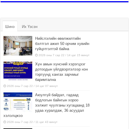
Шинэ
Их Үзсэн
Нийслэлийн өвөлжилтийн
бэлтгэл ажил 50 орчим хувийн
гүйцэтгэлтэй байна
2026 оны 7 сар 22 / 14 цаг 15 минут
Хүн амын хүнсний хэрэгцээг
дотоодын үйлдвэрлэлээр нэн
тэргүүнд хангах зарчмыг
баримтална
2026 оны 7 сар 22 / 14 цаг 07 минут
Аюулгүй байдал, гадаад
бодлогын байнгын хороо
ээлжит чуулганы хугацаанд 18
удаа хуралдаж, 36 асуудал
хэлэлцжээ
2026 оны 7 сар 22 / 11 цаг 43 минут