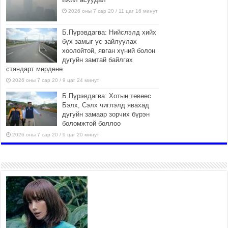
2026 оны 7 сар 20 / 11 цаг 16 минут
Б.Пүрэвдагва: Нийслэлд хийх
бүх замыг ус зайлуулах
хоолойтой, явган хүний болон
дугуйн замтай байлгах
стандарт мөрдөнө
2026 оны 7 сар 20 / 9 цаг 24 минут
Б.Пүрэвдагва: Хотын төвөөс
Бэлх, Сэлх чиглэлд явахад
дугуйн замаар зорчих бүрэн
боломжтой боллоо
2026 оны 7 сар 20 / 9 цаг 20 минут
Хан-Уул дүүрэг, Чингисийн
өргөн чөлөөний ус зайлуулах
шугам хоолойн ажил 80
хувьтай үргэлжилж байна
2026 оны 7 сар 20 / 9 цаг 14 минут
Усархаг аадар бороо орж байгаа тул аюулгүй
байдлаа хангаж, үер усны аюулаас
сэрэмжлэхийг нийслэлийн Онцгой байдлын