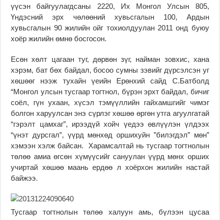
үүсэн байгуулагдсаны 2220, Их Монгол Улсын 805,
Үндэсний эрх чөлөөний хувьсгалын 100, Ардын
хувьсгалын 90 жилийн ойг тохиолдуулан 2011 онд буюу
хоёр жилийн өмнө босгосон.
Есөн хөлт цагаан туг, дөрвөн зүг, найман зовхис, хана
хэрэм, бат бөх байдал, босоо сумны зэвийг дүрсэлсэн уг
хөшөөг нээж тухайн үеийн Ерөнхий сайд С.Батболд
“Монгол улсын тусгаар тогтнол, бүрэн эрхт байдал, бичиг
соёл, гүн ухаан, хүсэл тэмүүллийн гайхамшгийг чимэг
болгон харуулсан энэ сүрлэг хөшөө өргөн утга агуулгатай
“гэрэлт цамхаг”, ирээдүй хойч үедээ өвлүүлэн үлдээх
“үнэт дурсгал”, үүрд мөнхөд оршихуйн ”билэгдэл” мөн”
хэмээн хэлж байсан. Харамсалтай нь тусгаар тогтнолын
төлөө амиа өгсөн хүмүүсийг сануулан үүрд мөнх орших
учиртай хөшөө маань ердөө л хоёрхон жилийн настай
байжээ.
Тусгаар тогтнолын төлөө халуун амь, бүлээн цусаа