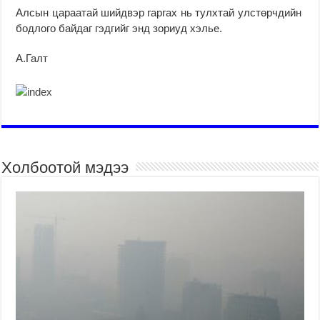
Алсын цараатай шийдвэр гаргах нь тулхтай улстөрчдийн
бодлого байдаг гэдгийг энд зориуд хэлье.
А.Галт
Холбоотой мэдээ