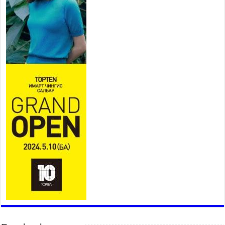
газраас анхааруулж байна
2026 оны 7 сар 20 / 9 цаг 09 минут
311 алба хаагч, 119 техник хэрэгсэлтэй ажиллаж
үер усны аюул, болзошгүй эрсдэлээс сэргийлж
байна
2026 оны 7 сар 20 / 9 цаг 05 минут
Аяллаа зөв төлөвлөхийг иргэдэд зөвлөж байна
2026 оны 7 сар 16 / 11 цаг 50 минут
Үер усны болзошгүй аюулаас сэргийлж,
холбогдох байгууллагууд өндөржүүлсэн бэлэн
байдалд ажиллаж байна
2026 оны 7 сар 15 / 13 цаг 06 минут
Монгол адууны үнэ цэнийг дэлхийд сурталчлах
“Дэлхийн адууны өдөр”-т 15000 морьтон оролцож
байна
2026 оны 7 сар 15 / 11 цаг 51 минут
Шагайн харвааны насанд хүрэгчдийн багийн
төрөлд 106 багийн 848 харваач өрсөлдөж,
шилдгүүд шалгарав
2026 оны 7 сар 15 / 11 цаг 45 минут