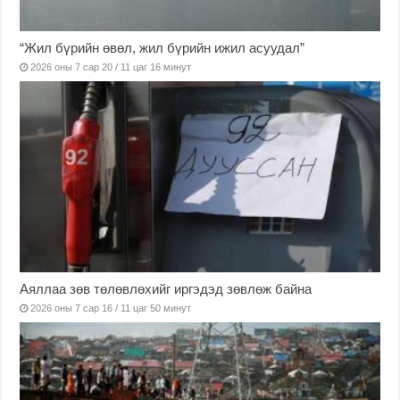
“Жил бүрийн өвөл, жил бүрийн ижил асуудал”
2026 оны 7 сар 20 / 11 цаг 16 минут
Аяллаа зөв төлөвлөхийг иргэдэд зөвлөж байна
2026 оны 7 сар 16 / 11 цаг 50 минут