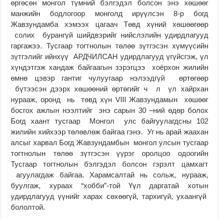
өргөсөн монгол түмний бэлгэдэл болсон энэ хөшөөг
манжийн бодлогоор монголд ирүүлсэн 8-р богд
Жавзундамба хэмээх цагаач Төвд хүний хөшөөгөөр
солих бурангүй шийдвэрийг нийслэлийн удирдлагууд
гаргажээ. Тусгаар тогтнолын төлөө зүтгэсэн хүмүүсийн
зүтгэлийг ийнхүү АРДЧИЛСАН удирдлагууд үгүйсгэж, үл
хүндэтгэж хандаж байгаагын зэрэгцээ хоёрхон жилийн
өмнө цэвэр гантиг чулуугаар нэлээдгүй өртөгөөр
бүтээсэн дээрх хөшөөний өртөгийг ч л үл хайрхан
нурааж, оронд нь төвд хүн VIII Жавзундамын хөшөөг
босгох ажлын нээлтийг энэ сарын 30 –ний өдөр болох
Богд хаант тусгаар Монгол улс байгуулагдсны 102
жилийн хийхээр төлөвлөж байгаа гэнэ. Уг нь арай жаахан
алсыг харвал Богд Жавзундамбын монгол улсын тусгаар
тогтнолын төлөө зүтгэсэн үүрэг оролцоо одоогийн
Тусгаар тогтнолын бэлгэдэл болсон гэрэлт цамхагт
агуулагдаж байгаа. Харамсалтай нь сольж, нурааж,
буулгаж, хураах “хобби”-той Үүл даргатай хотын
удирдлагууд үүнийг харах сөхөөгүй, тархигүй, ухаангүй
бололтой.