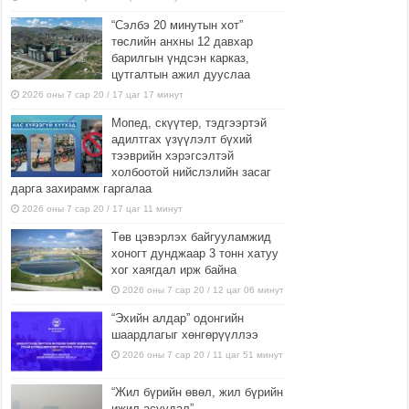
“Сэлбэ 20 минутын хот”
төслийн анхны 12 давхар
барилгын үндсэн карказ,
цутгалтын ажил дууслаа
2026 оны 7 сар 20 / 17 цаг 17 минут
Мопед, скүүтер, тэдгээртэй
адилтгах үзүүлэлт бүхий
тээврийн хэрэгсэлтэй
холбоотой нийслэлийн засаг
дарга захирамж гаргалаа
2026 оны 7 сар 20 / 17 цаг 11 минут
Төв цэвэрлэх байгууламжид
хоногт дунджаар 3 тонн хатуу
хог хаягдал ирж байна
2026 оны 7 сар 20 / 12 цаг 06 минут
“Эхийн алдар” одонгийн
шаардлагыг хөнгөрүүллээ
2026 оны 7 сар 20 / 11 цаг 51 минут
“Жил бүрийн өвөл, жил бүрийн
ижил асуудал”