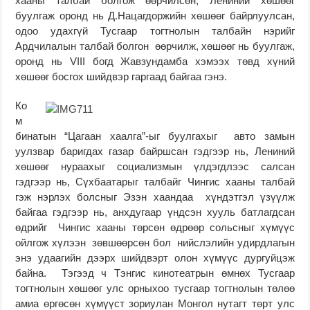
хааны талбай болгож өөрчилсөн, Лениний хөшөөг
буулгаж оронд нь Д.Нацагдоржийн хөшөөг байрлуулсан,
одоо удахгүй Тусгаар тогтнолын талбайн нэрийг
Ардчилалын талбай болгон өөрчилж, хөшөөг нь буулгаж,
оронд нь VIII богд Жавзундамба хэмээх төвд хүний
хөшөөг босгох шийдвэр гаргаад байгаа гэнэ.
Ко
м
бинатын “Цагаан хаалга”-ыг буулгахыг авто замын
уулзвар баригдах газар байршсан гэдгээр нь, Лениний
хөшөөг нураахыг социализмын үлдэгдлээс салсан
гэдгээр нь, Сүхбаатарыг талбайг Чингис хааны талбай
гэж нэрлэх болсныг Эзэн хаандаа хүндэтгэл үзүүлж
байгаа гэдгээр нь, анхдугаар үндсэн хууль батлагдсан
өдрийг Чингис хааны төрсөн өдрөөр сольсныг хүмүүс
ойлгож хүлээн зөвшөөрсөн бол нийслэлийн удирдлагын
энэ удаагийн дээрх шийдвэрт олон хүмүүс дургуйцэж
байна. Тэгээд ч Тэнгис кинотеатрын өмнөх Тусгаар
тогтнолын хөшөөг улс орныхоо тусгаар тогтнолын төлөө
амиа өргөсөн хүмүүст зориулан Монгол нутагт төрт улс