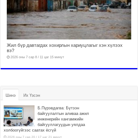
Жил бүр давтагдах хохирлын хариуцлагыг хэн хүлээх
вэ?
2026 оны 7 сар 8 / 11 цаг 15 минут
Шинэ
Их Үзсэн
Б.Пүрэвдагва: Бүтээн
байгуулалтын аливаа ажил
инженерийн хангамжийн
байгууллагуудын уялдаа
холбоогүйгээс саатах ёсгүй
2026 оны 7 сар 20 / 17 цаг 21 минут