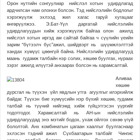
Орон нутгийн сонгуулиар нийслэл хотын удирдлагад
ардчилсан нам олонхи болсон. Тэд нийслэлийн бодлогыг
хэрэгжүүлж эхлээд жил хагас гаруй хугацааг
өнгөрүүлжээ. Э.Бат-Үүл даргатай нийслэлийн
удирдлагуудын хийж хэрэгжүүлж байгаа олон ажилд
нийслэл хотын иргэд ам сайтай байгаа ч сүүлийн үеийн
зарим “бүтээлч бус”ажил, шийдвэрт нь шүүмжлэлттэй
хандах хүмүүс цөөнгүй байна. Нийслэлийн удирдлагууд
маань гудамж талбайн нэр солих, хөшөө буулгах, нураах
зэрэг ажилд илүүтэй анхаарах болсон нь харамсалтай.
Аливаа
хөшөө
дурсгал нь түүхэн үйл явдлын утга агуулгыг илэрхийлж
байдаг. Түүхэн бие хүмүүсийн нэр бүхий хөшөө, гудамж
талбай нь түүний нийгэмд хийж гүйцэтгэсэн үүргийг
тодотгодог. Харамсалтай нь АН-ын нийслэлийн
удирдлагуудад энэ мэтийг бодох, ухаж ойлгох сөхөө үгүй
бололтой. Анх комбинатын цагаан хаалгыг буулгаснаар
эхлэсэн тэдний ажил Сүхбаатарын талбайг Чингис