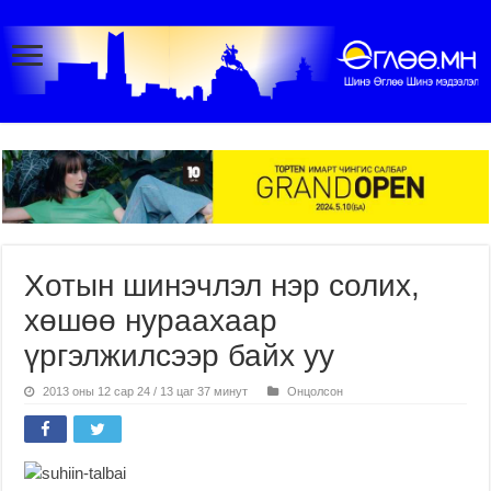
Хотын шинэчлэл нэр солих,
хөшөө нураахаар
үргэлжилсээр байх уу
2013 оны 12 сар 24 / 13 цаг 37 минут
Онцолсон