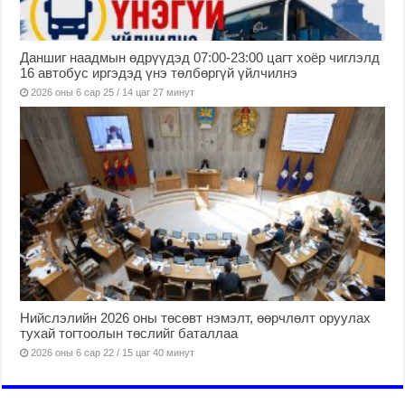
Даншиг наадмын өдрүүдэд 07:00-23:00 цагт хоёр чиглэлд
16 автобус иргэдэд үнэ төлбөргүй үйлчилнэ
2026 оны 6 сар 25 / 14 цаг 27 минут
Нийслэлийн 2026 оны төсөвт нэмэлт, өөрчлөлт оруулах
тухай тогтоолын төслийг баталлаа
2026 оны 6 сар 22 / 15 цаг 40 минут