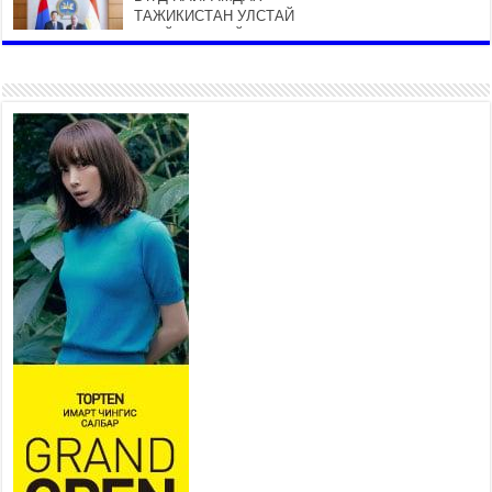
ТАЖИКИСТАН УЛСТАЙ
ЭДИЙН ЗАСГИЙН ХАМТЫН
АЖИЛЛАГААГ ӨРГӨЖҮҮЛНЭ
2026 оны 7 сар 21 / 16 цаг 34 минут
26,992 суралцагч хотхоны бага
сургуульд, 8100 суралцагч
төрөлжсөн ахлах сургуульд
суралцана
2026 оны 7 сар 21 / 13 цаг 43 минут
COP17 хурлын үеэрх замын
хөдөлгөөн, нийтийн тээврийн
зохицуулалт, сургууль,
цэцэрлэг, зах, худалдааны
төвийн ажиллах хуваарийг гаргаж, иргэдэд
мэдээлэхийг үүрэг болголоо
2026 оны 7 сар 21 / 11 цаг 59 минут
Гэр бүлийн хэрэг шүүхэд хянан шийдвэрлэх
тухай хуулиар хүүхдийн дээд ашиг сонирхлыг
нэн тэргүүнд хангахыг баталгаажууллаа
2026 оны 7 сар 21 / 11 цаг 42 минут
Б.Пүрэвдагва: “Туул-1” коллекторыг ашиглалтад