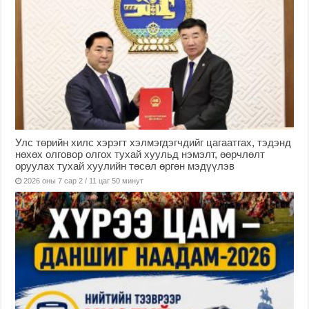
Улс төрийн хилс хэрэгт хэлмэгдэгчдийг цагаатгах, тэдэнд
нөхөх олговор олгох тухай хуульд нэмэлт, өөрчлөлт
оруулах тухай хуулийн төсөл өргөн мэдүүлэв
2026 оны 7 сар 2 / 11 цаг 50 минут