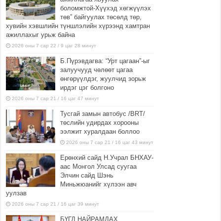
боломжтой-Хүүхэд хөгжүүлэх
төв” байгуулах төсөлд төр,
хувийн хэвшлийн түншлэлийн хүрээнд хамтран
ажиллахыг урьж байна
2026 оны 7 сар 22 / 9 цаг 28 минут
Б.Пүрэвдагва: “Урт цагаан”-ыг
залуучууд чөлөөт цагаа
өнгөрүүлдэг, жуулчид зорьж
ирдэг цэг болгоно
2026 оны 7 сар 21 / 16 цаг 47 минут
Тусгай замын автобус /BRT/
төслийн удирдах хорооны
ээлжит хуралдаан боллоо
2026 оны 7 сар 21 / 16 цаг 43 минут
Ерөнхий сайд Н.Учрал БНХАУ-
аас Монгол Улсад суугаа
Элчин сайд Шэнь
Миньжюанийг хүлээн авч
уулзав
2026 оны 7 сар 21 / 16 цаг 39 минут
БҮГД НАЙРАМДАХ