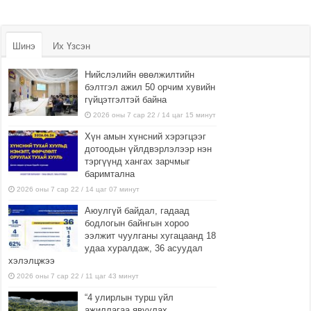
Шинэ
Их Үзсэн
Нийслэлийн өвөлжилтийн
бэлтгэл ажил 50 орчим хувийн
гүйцэтгэлтэй байна
2026 оны 7 сар 22 / 14 цаг 15 минут
Хүн амын хүнсний хэрэгцээг
дотоодын үйлдвэрлэлээр нэн
тэргүүнд хангах зарчмыг
баримтална
2026 оны 7 сар 22 / 14 цаг 07 минут
Аюулгүй байдал, гадаад
бодлогын байнгын хороо
ээлжит чуулганы хугацаанд 18
удаа хуралдаж, 36 асуудал
хэлэлцжээ
2026 оны 7 сар 22 / 11 цаг 43 минут
“4 улирлын турш үйл
ажиллагаа явуулах