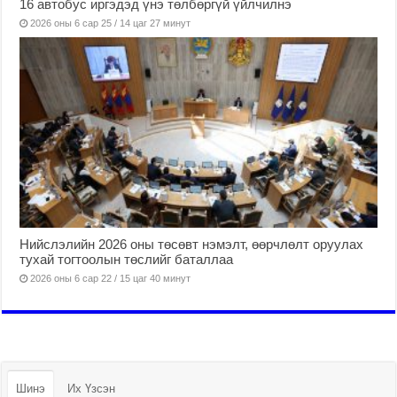
16 автобус иргэдэд үнэ төлбөргүй үйлчилнэ
2026 оны 6 сар 25 / 14 цаг 27 минут
Нийслэлийн 2026 оны төсөвт нэмэлт, өөрчлөлт оруулах
тухай тогтоолын төслийг баталлаа
2026 оны 6 сар 22 / 15 цаг 40 минут
Шинэ
Их Үзсэн