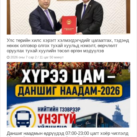
Улс төрийн хилс хэрэгт хэлмэгдэгчдийг цагаатгах, тэдэнд
нөхөх олговор олгох тухай хуульд нэмэлт, өөрчлөлт
оруулах тухай хуулийн төсөл өргөн мэдүүлэв
2026 оны 7 сар 2 / 11 цаг 50 минут
Даншиг наадмын өдрүүдэд 07:00-23:00 цагт хоёр чиглэлд