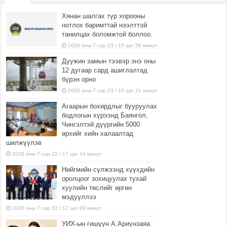
Хянан шалгах түр хорооны
нотлох баримттай нээлттэй
танилцах боломжтой боллоо.
2026 оны 7 сар 23 / 15 цаг 58 минут
Дүүжин замын тээвэр энэ оны
12 дугаар сард ашиглалтад
бүрэн орно
2026 оны 7 сар 23 / 10 цаг 21 минут
Агаарын бохирдлыг бууруулах
бодлогын хүрээнд Баянгол,
Чингэлтэй дүүргийн 5000
өрхийг хийн халаалтад
шилжүүлэв
2026 оны 7 сар 22 / 17 цаг 14 минут
Нийгмийн сүлжээнд хүүхдийн
оролцоог зохицуулах тухай
хуулийн төслийг өргөн
мэдүүллээ
2026 оны 7 сар 22 / 17 цаг 09 минут
УИХ-ын гишүүн А.Ариунзаяа