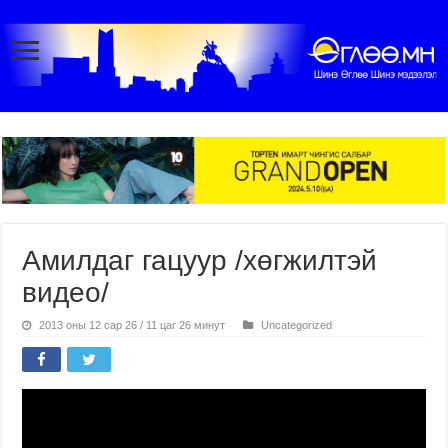
Амилдаг гацуур /хөгжилтэй
видео/
2013 оны 12 сар 26 / 11 цаг 26 минут
Uncategorized