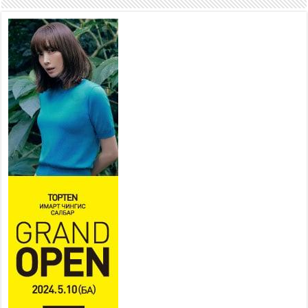
боломжтой-Хүүхэд хөгжүүлэх
төв” байгуулах төсөлд төр,
хувийн хэвшлийн түншлэлийн хүрээнд хамтран
ажиллахыг урьж байна
2026 оны 7 сар 22 / 9 цаг 28 минут
Б.Пүрэвдагва: “Урт цагаан”-ыг
залуучууд чөлөөт цагаа
өнгөрүүлдэг, жуулчид зорьж
ирдэг цэг болгоно
2026 оны 7 сар 21 / 16 цаг 47 минут
Тусгай замын автобус /BRT/ төслийн удирдах
хорооны ээлжит хуралдаан боллоо
2026 оны 7 сар 21 / 16 цаг 43 минут
Ерөнхий сайд Н.Учрал БНХАУ-аас Монгол Улсад
суугаа Элчин сайд Шэнь Миньжюанийг хүлээн
авч уулзав
2026 оны 7 сар 21 / 16 цаг 39 минут
БҮГД НАЙРАМДАХ ТАЖИКИСТАН УЛСТАЙ
ЭДИЙН ЗАСГИЙН ХАМТЫН АЖИЛЛАГААГ
ӨРГӨЖҮҮЛНЭ
2026 оны 7 сар 21 / 16 цаг 34 минут