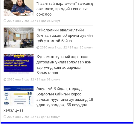
“Нээлттэй парламент” танхимд
ажиллаж, иргэдийн саналыг
сонслоо
2026 оны 7 сар 22 / 17 цаг 04 минут
Нийслэлийн өвөлжилтийн
бэлтгэл ажил 50 орчим хувийн
гүйцэтгэлтэй байна
2026 оны 7 сар 22 / 14 цаг 15 минут
Хүн амын хүнсний хэрэгцээг
дотоодын үйлдвэрлэлээр нэн
тэргүүнд хангах зарчмыг
баримтална
2026 оны 7 сар 22 / 14 цаг 07 минут
Аюулгүй байдал, гадаад
бодлогын байнгын хороо
ээлжит чуулганы хугацаанд 18
удаа хуралдаж, 36 асуудал
хэлэлцжээ
2026 оны 7 сар 22 / 11 цаг 43 минут
“4 улирлын турш үйл
ажиллагаа явуулах