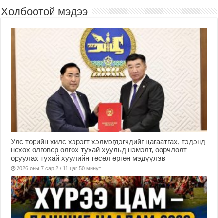
Холбоотой мэдээ
Улс төрийн хилс хэрэгт хэлмэгдэгчдийг цагаатгах, тэдэнд
нөхөх олговор олгох тухай хуульд нэмэлт, өөрчлөлт
оруулах тухай хуулийн төсөл өргөн мэдүүлэв
2026 оны 7 сар 2 / 11 цаг 50 минут