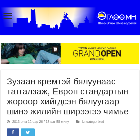
Зузаан кремтэй бялуунаас
татгалзаж, Европ стандартын
жороор хийгдсэн бялуугаар
шинэ жилийн ширээгээ чимье
2013 оны 12 сар 26 / 13 цаг 58 минут
Uncategorized