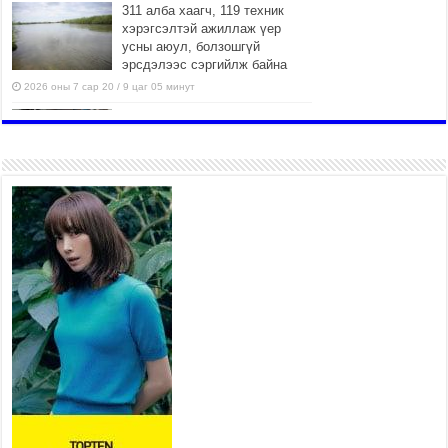
311 алба хаагч, 119 техник
хэрэгсэлтэй ажиллаж үер
усны аюул, болзошгүй
эрсдэлээс сэргийлж байна
2026 оны 7 сар 20 / 9 цаг 05 минут
Аяллаа зөв төлөвлөхийг
иргэдэд зөвлөж байна
2026 оны 7 сар 16 / 11 цаг 50 минут
Үер усны болзошгүй аюулаас
сэргийлж, холбогдох
байгууллагууд өндөржүүлсэн
бэлэн байдалд ажиллаж байна
2026 оны 7 сар 15 / 13 цаг 06 минут
Монгол адууны үнэ цэнийг
дэлхийд сурталчлах “Дэлхийн
адууны өдөр”-т 15000 морьтон
оролцож байна
2026 оны 7 сар 15 / 11 цаг 51 минут
Шагайн харвааны насанд хүрэгчдийн багийн
төрөлд 106 багийн 848 харваач өрсөлдөж,