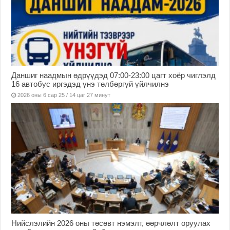
Даншиг наадмын өдрүүдэд 07:00-23:00 цагт хоёр чиглэлд
16 автобус иргэдэд үнэ төлбөргүй үйлчилнэ
2026 оны 6 сар 25 / 14 цаг 27 минут
Нийслэлийн 2026 оны төсөвт нэмэлт, өөрчлөлт оруулах