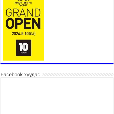
шилдгүүд шалгарав
2026 оны 7 сар 15 / 11 цаг 45 минут
Үндэсний их баяр наадмын сур харвааны
шагналыг нийслэлийн Засаг дарга бөгөөд
Улаанбаатар хотын Захирагч Б.Пүрэвдагва
гардууллаа
2026 оны 7 сар 15 / 11 цаг 41 минут
Нийслэлийн Эрүүл мэндийн газраас 45 баг
иргэдэд тусламж, үйлчилгээ үзүүлж байна
2026 оны 7 сар 15 / 11 цаг 30 минут
Хүчит бөхийн барилдааны тавын даваа
үргэлжилж байна
2026 оны 7 сар 15 / 11 цаг 26 минут
Facebook хуудас
Төв цэнгэлдэх орчмын цэвэрлэгээ, үйлчилгээнд
161 ажилтан, 27 техниктэй ажиллаж байна
2026 оны 7 сар 15 / 11 цаг 22 минут
Наадмын амралтын өдрүүдэд нийслэлийн эрүүл
мэндийн байгууллагууд дараах хуваарийн дагуу
ажиллана
2026 оны 7 сар 15 / 11 цаг 18 минут