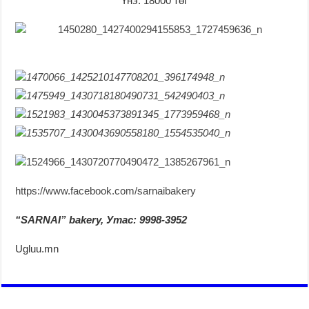
Үнэ: 18000 төг
https://www.facebook.com/sarnaibakery
“SARNAI” bakery, Утас: 9998-3952
Ugluu.mn