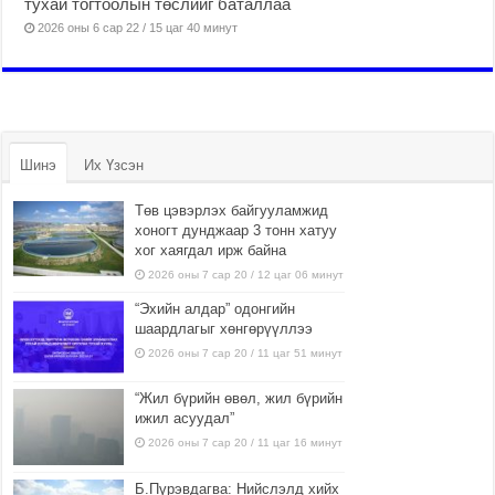
тухай тогтоолын төслийг баталлаа
2026 оны 6 сар 22 / 15 цаг 40 минут
Шинэ
Их Үзсэн
Төв цэвэрлэх байгууламжид
хоногт дунджаар 3 тонн хатуу
хог хаягдал ирж байна
2026 оны 7 сар 20 / 12 цаг 06 минут
“Эхийн алдар” одонгийн
шаардлагыг хөнгөрүүллээ
2026 оны 7 сар 20 / 11 цаг 51 минут
“Жил бүрийн өвөл, жил бүрийн
ижил асуудал”
2026 оны 7 сар 20 / 11 цаг 16 минут
Б.Пүрэвдагва: Нийслэлд хийх