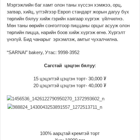
Мэргэжлийн баг хамт олон таны хүссэн хэмжээ, орц,
загвар, хийц, үгтэйгээр Европ стандарт жорын дагуу бүх
төрлийн бялуу хийж гэрийн хаягаар хүргэж үйлчилнэ.
Мөн таны өөрийн сонголтоор пиццаны орцыг асууж олон
төрлийн пицца, нарийн боов хийж хүргэж өгнө. Хүргэлт
үнэгүй. Бид чанарыг эрхэмлэж, амтыг чухалчилна.
“SARNAI” bakery, Утас: 9998-3952
Сагстай цэцгэн бялуу
:
15 цэцэгтэй цэцгэн торт- 30,000 ₮
20 цэцэгтэй цэцгэн торт- 40,000 ₮
100% аарцтай кремтэй торт