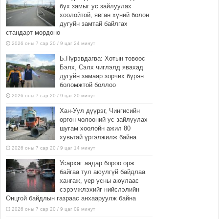
бүх замыг ус зайлуулах
хоолойтой, явган хүний болон
дугуйн замтай байлгах
стандарт мөрдөнө
2026 оны 7 сар 20 / 9 цаг 24 минут
Б.Пүрэвдагва: Хотын төвөөс
Бэлх, Сэлх чиглэлд явахад
дугуйн замаар зорчих бүрэн
боломжтой боллоо
2026 оны 7 сар 20 / 9 цаг 20 минут
Хан-Уул дүүрэг, Чингисийн
өргөн чөлөөний ус зайлуулах
шугам хоолойн ажил 80
хувьтай үргэлжилж байна
2026 оны 7 сар 20 / 9 цаг 14 минут
Усархаг аадар бороо орж
байгаа тул аюулгүй байдлаа
хангаж, үер усны аюулаас
сэрэмжлэхийг нийслэлийн
Онцгой байдлын газраас анхааруулж байна
2026 оны 7 сар 20 / 9 цаг 09 минут