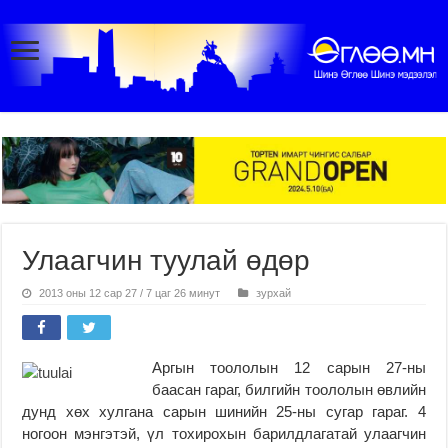
Улаагчин туулай өдөр
2013 оны 12 сар 27 / 7 цаг 26 минут
зурхай
Аргын тоололын 12 сарын 27-ны
баасан гараг, билгийн тоололын өвлийн
дунд хөх хулгана сарын шинийн 25-ны сугар гараг. 4
ногоон мэнгэтэй, үл тохирохын барилдлагатай улаагчин