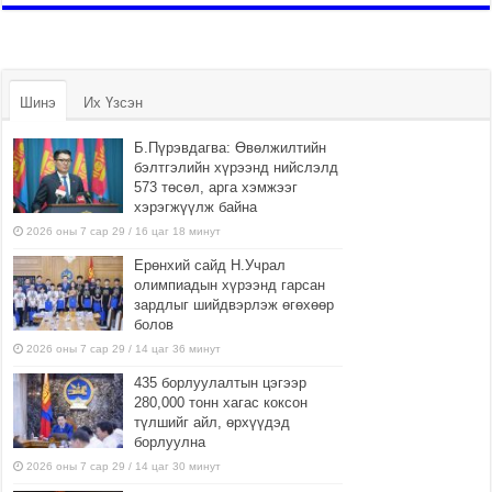
Шинэ
Их Үзсэн
Б.Пүрэвдагва: Өвөлжилтийн
бэлтгэлийн хүрээнд нийслэлд
573 төсөл, арга хэмжээг
хэрэгжүүлж байна
2026 оны 7 сар 29 / 16 цаг 18 минут
Ерөнхий сайд Н.Учрал
олимпиадын хүрээнд гарсан
зардлыг шийдвэрлэж өгөхөөр
болов
2026 оны 7 сар 29 / 14 цаг 36 минут
435 борлуулалтын цэгээр
280,000 тонн хагас коксон
түлшийг айл, өрхүүдэд
борлуулна
2026 оны 7 сар 29 / 14 цаг 30 минут