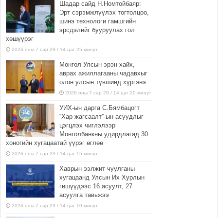
Шадар сайд Н.Номтойбаяр:
Эрт сэрэмжлүүлэх тогтолцоо,
шинэ технологи гамшгийн
эрсдэлийг бууруулах гол
хөшүүрэг
2026 оны 7 сар 29 / 14 цаг 25 минут
Монгол Улсын эрэн хайх,
аврах ажиллагааны чадавхыг
олон улсын түвшинд хүргэнэ
2026 оны 7 сар 29 / 14 цаг 20 минут
УИХ-ын дарга С.Бямбацогт
“Хар жагсаалт”-ын асуудлыг
цэгцлэх чиглэлээр
Монголбанкны удирдлагад 30
хоногийн хугацаатай үүрэг өглөө
2026 оны 7 сар 29 / 14 цаг 15 минут
Хаврын ээлжит чуулганы
хугацаанд Улсын Их Хурлын
гишүүдээс 16 асуулт, 27
асуулга тавьжээ
2026 оны 7 сар 29 / 14 цаг 10 минут