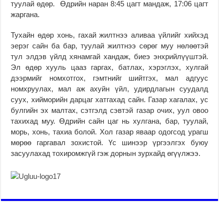
туулай өдөр. Өдрийн наран 8:45 цагт мандаж, 17:06 цагт
жаргана.
Тухайн өдөр хонь, гахай жилтнээ аливаа үйлийг хийхэд
эерэг сайн ба бар, туулай жилтнээ сөрөг муу нөлөөтэй
тул элдэв үйлд хянамгай хандаж, биеэ энхрийлүүштэй.
Эл өдөр хууль цааз гаргах, батлах, хэрэглэх, хулгай
дээрмийг номхотгох, гэмтнийг шийтгэх, мал адгуус
номхруулах, мал аж ахуйн үйл, удирдлагын суудалд
суух, хийморийн дарцаг хатгахад сайн. Газар хагалах, ус
булгийн эх малтах, сэтгэлд сэвтэй газар очих, уул овоо
тахихад муу. Өдрийн сайн цаг нь хулгана, бар, туулай,
морь, хонь, тахиа болой. Хол газар яваар одогсод урагш
мөрөө гаргавал зохистой. Үс шинээр үргээлгэх буюу
засуулахад тохиромжгүй гэж дорнын зурхайд өгүүлжээ.