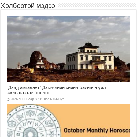
Холбоотой мэдээ
“Дээд амгалант” Дэмчогийн хийнд байнгын үйл
ажилагаатай боллоо
2026 оны 1 сар 8 / 15 цаг 49 минут