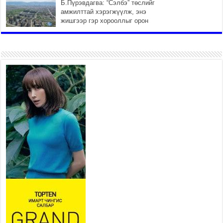
Б.Пүрэвдагва: “Сэлбэ” төслийг
амжилттай хэрэгжүүлж, энэ
жишгээр гэр хорооллыг орон
сууцжуулна
2026 оны 7 сар 29 / 9 цаг 58 минут
Иргэд нийгмийн харилцаа,
хөдөлмөр эрхлэхэд
тулгамдаж буй асуудлаа УИХ-
ын гишүүнд уламжиллаа
2026 оны 7 сар 29 / 9 цаг 52 минут
“СМАРТ СЭЛБЭ СИТИ”-Г
ЗОРИЛТОТ БҮЛЭГТ ХҮРГЭХ
ХҮРЭЭНД МКВ-ИЙН ҮНИЙГ
БУУЛГАХ ҮҮРЭГ ӨГӨВ
2026 оны 7 сар 28 / 16 цаг 47 минут
Эдийн засгийн эрх чөлөөний тухай хуулийн үр
дүнд хөрөнгө оруулалтын таатай орчин бүрдэнэ
2026 оны 7 сар 28 / 16 цаг 43 минут
Нийгмийн чиглэлийн төслүүдийн санхүүжилтэд
хийгдэж буй шалгалтын улмаас сургуулийн
бүтээн байгуулалтын төслийн ашиглалтад орох