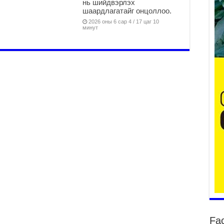
нь шийдвэрлэх
шаардлагатайг онцоллоо.
2026 оны 6 сар 4 / 17 цаг 10
минут
2
Ша
тө
ши
2
Үн
ша
Ул
га
2
Ни
ир
2
Хү
үр
2
Fa