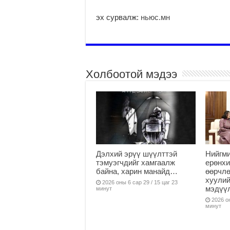
эх сурвалж:
ньюс.мн
Холбоотой мэдээ
Дэлхий эрүү шүүлттэй
Нийгми
тэмуэгчдийг хамгаалж
ерөнхи
байна, харин манайд…
өөрчлө
хуулий
2026 оны 6 сар 29 / 15 цаг 23
мэдүү
минут
2026 он
минут