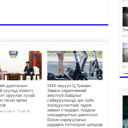
2
Он
2
2
йн даатгалын
УИХ гишүүн Ц.Туваан:
й хуульд нэмэлт,
Замын хөдөлгөөний
лт оруулах тухай
аюулгүй байдлыг
н төсөл өргөн
сайжруулахад эрх зүйн
лэв
зохицуулалтаас гадна
замын стандарт, хурдны
ы 6 сар 4 / 17 цаг 36
хязгаарлалтын шинэчлэл
болон хариуцлагын
2
шударга тогтолцоог цогцоор