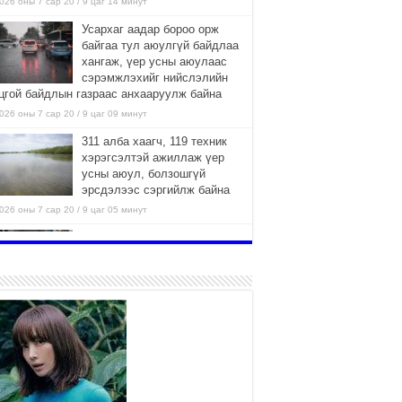
026 оны 7 сар 20 / 9 цаг 14 минут
Усархаг аадар бороо орж
байгаа тул аюулгүй байдлаа
хангаж, үер усны аюулаас
сэрэмжлэхийг нийслэлийн
цгой байдлын газраас анхааруулж байна
026 оны 7 сар 20 / 9 цаг 09 минут
311 алба хаагч, 119 техник
хэрэгсэлтэй ажиллаж үер
усны аюул, болзошгүй
эрсдэлээс сэргийлж байна
026 оны 7 сар 20 / 9 цаг 05 минут
Аяллаа зөв төлөвлөхийг
иргэдэд зөвлөж байна
2026 оны 7 сар 16 / 11 цаг 50 минут
Үер усны болзошгүй аюулаас
сэргийлж, холбогдох
байгууллагууд өндөржүүлсэн
бэлэн байдалд ажиллаж байна
026 оны 7 сар 15 / 13 цаг 06 минут