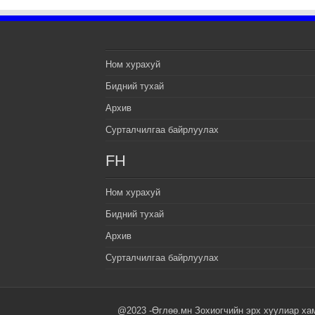
Ном хурахуй
Бидний тухай
Архив
Сурталчилгаа байрлуулах
FH
Ном хурахуй
Бидний тухай
Архив
Сурталчилгаа байрлуулах
@2023 -Өглөө.мн Зохиогчийн эрх хуулиар ха