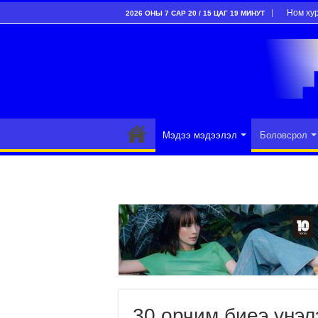
Ном ху
2026 ОНЫ 7 САР 20 / 15 ЦАГ 19 МИНУТ
Мэдээ мэдээлэл
Боловсрол
30 орчим биеэ үнэл