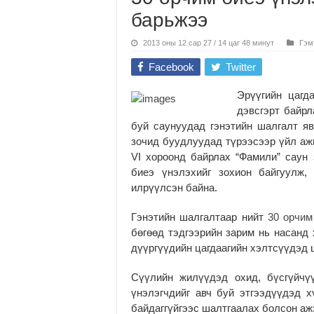
барьжээ
2013 оны 12 сар 27 / 14 цаг 48 минут
Гэм
Facebook
Twitter
Эрүүгийн цагда
дэвсгэрт байрл
буй саунуудад гэнэтийн шалгалт яв
зочид буудлуудад түрээсээр үйл аж
VI хороонд байрлах “Фамили” саун 
биеэ үнэлэхийг зохион байгуулж,
илрүүлсэн байна.
Гэнэтийн шалгалтаар нийт
30 орчим
бөгөөд тэдгээрийн зарим нь насанд 
дүүргүүдийн цагдаагийн хэлтсүүдэд
Сүүлийн жилүүдэд охид, бүсгүйчү
үнэлэгчдийг авч буй этгээдүүдэд 
байдаггүйгээс шалтгаалах болсон аж