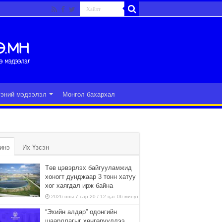
гэний мэдээлэл
Монгол бахархал
инэ
Их Үзсэн
Төв цэвэрлэх байгууламжид
хоногт дунджаар 3 тонн хатуу
хог хаягдал ирж байна
2026 оны 7 сар 20 / 12 цаг 06 минут
“Эхийн алдар” одонгийн
шаардлагыг хөнгөрүүллээ