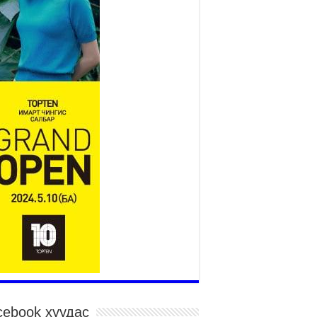
Монгол адууны үнэ цэнийг
дэлхийд сурталчлах “Дэлхийн
адууны өдөр”-т 15000 морьтон
оролцож байна
026 оны 7 сар 15 / 11 цаг 51 минут
гайн харвааны насанд хүрэгчдийн багийн
рөлд 106 багийн 848 харваач өрсөлдөж,
лдгүүд шалгарав
026 оны 7 сар 15 / 11 цаг 45 минут
дэсний их баяр наадмын сур харвааны
гналыг нийслэлийн Засаг дарга бөгөөд
аанбаатар хотын Захирагч Б.Пүрэвдагва
рдууллаа
026 оны 7 сар 15 / 11 цаг 41 минут
йслэлийн Эрүүл мэндийн газраас 45 баг
гэдэд тусламж, үйлчилгээ үзүүлж байна
026 оны 7 сар 15 / 11 цаг 30 минут
чит бөхийн барилдааны тавын даваа
гэлжилж байна
026 оны 7 сар 15 / 11 цаг 26 минут
cebook хуудас