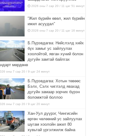
2026 оны 7 сар 20 / 11 цаг 51 минут
“Жил бүрийн өвөл, жил бүрийн
ижил асуудал”
2026 оны 7 сар 20 / 11 цаг 16 минут
Б.Пүрэвдагва: Нийслэлд хийх
бүх замыг ус зайлуулах
хоолойтой, явган хүний болон
дугуйн замтай байлгах
андарт мөрдөнө
026 оны 7 сар 20 / 9 цаг 24 минут
Б.Пүрэвдагва: Хотын төвөөс
Бэлх, Сэлх чиглэлд явахад
дугуйн замаар зорчих бүрэн
боломжтой боллоо
026 оны 7 сар 20 / 9 цаг 20 минут
Хан-Уул дүүрэг, Чингисийн
өргөн чөлөөний ус зайлуулах
шугам хоолойн ажил 80
хувьтай үргэлжилж байна