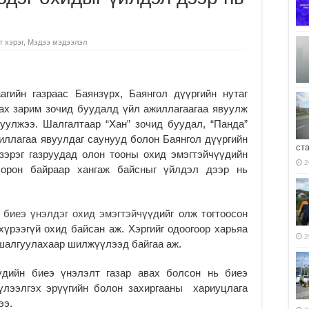
т хэрэг
,
Мэдээ мэдээлэл
агийн газраас Баянзүрх, Баянгол дүүргийн нутаг
ах зарим зочид буудалд үйл ажиллагаагаа явуулж
уулжээ. Шалгалтаар “Хан” зочид буудал, “Панда”
иллагаа явуулдаг саунууд болон Баянгол дүүргийн
ст
зэрэг газруудад олон тооны охид эмэгтэйчүүдийн
2
 орон байраар хангаж байсныг үйлдэл дээр нь
 биеэ үнэлдэг охид эмэгтэйчүүд
ийг олж тогтоосон
хүрээгүй охид байсан аж. Хэргийг одоогоор харьяа
2
 шалгуулахаар шилжүүлээд байгаа аж.
үдийн биеэ үнэлэлт газар авах болсон нь биеэ
хүлээлгэх эрүүгийн болон захиргааны хариуцлага
ээ.