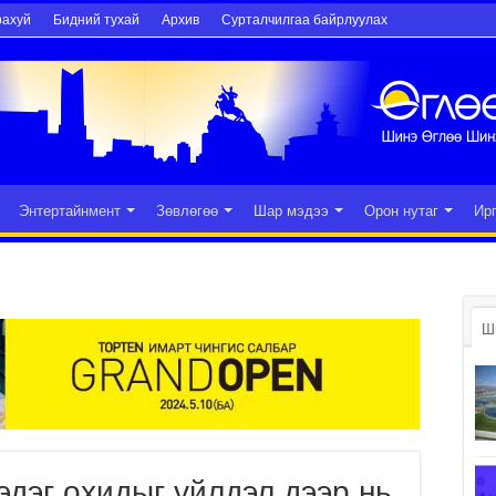
рахуй
Бидний тухай
Архив
Сурталчилгаа байрлуулах
Энтертайнмент
Зөвлөгөө
Шар мэдээ
Орон нутаг
Ир
Ш
эдэг охидыг үйлдэл дээр нь