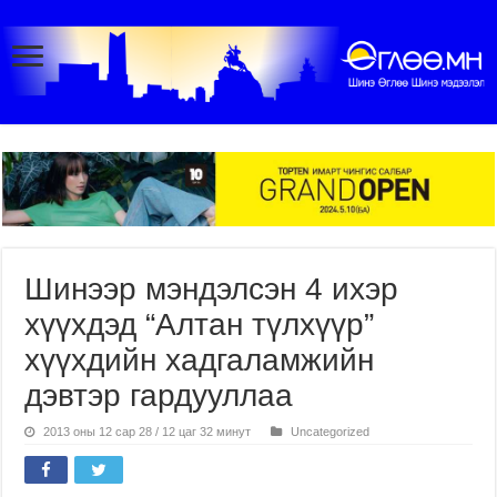
Шинээр мэндэлсэн 4 ихэр
хүүхдэд “Алтан түлхүүр”
хүүхдийн хадгаламжийн
дэвтэр гардууллаа
2013 оны 12 сар 28 / 12 цаг 32 минут
Uncategorized