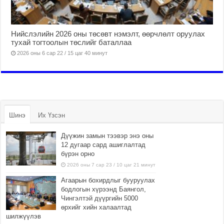
Нийслэлийн 2026 оны төсөвт нэмэлт, өөрчлөлт оруулах
тухай тогтоолын төслийг баталлаа
2026 оны 6 сар 22 / 15 цаг 40 минут
Шинэ
Их Үзсэн
Дүүжин замын тээвэр энэ оны
12 дугаар сард ашиглалтад
бүрэн орно
2026 оны 7 сар 23 / 10 цаг 21 минут
Агаарын бохирдлыг бууруулах
бодлогын хүрээнд Баянгол,
Чингэлтэй дүүргийн 5000
өрхийг хийн халаалтад
шилжүүлэв