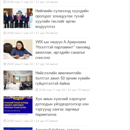
2026 оны 7 сар 22 / 17 цаг 14 минут
Нийгмийн сүлжээнд хүүхдийн
оролцоог зохицуулах тухай
хуулийн төслийг өргөн
мэдүүллээ
2026 оны 7 сар 22 / 17 цаг 09 минут
УИХ-ын гишүүн А.Ариунзаяа
“Нээлттэй парламент” танхимд
ажиллаж, иргэдийн саналыг
сонслоо
2026 оны 7 сар 22 / 17 цаг 04 минут
Нийслэлийн өвөлжилтийн
бэлтгэл ажил 50 орчим хувийн
гүйцэтгэлтэй байна
2026 оны 7 сар 22 / 14 цаг 15 минут
Хүн амын хүнсний хэрэгцээг
дотоодын үйлдвэрлэлээр нэн
тэргүүнд хангах зарчмыг
баримтална
2026 оны 7 сар 22 / 14 цаг 07 минут
Аюулгүй байдал, гадаад