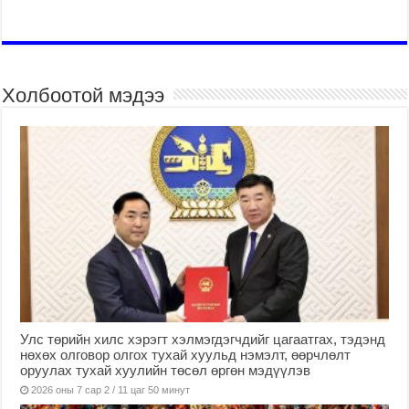
Холбоотой мэдээ
Улс төрийн хилс хэрэгт хэлмэгдэгчдийг цагаатгах, тэдэнд
нөхөх олговор олгох тухай хуульд нэмэлт, өөрчлөлт
оруулах тухай хуулийн төсөл өргөн мэдүүлэв
2026 оны 7 сар 2 / 11 цаг 50 минут