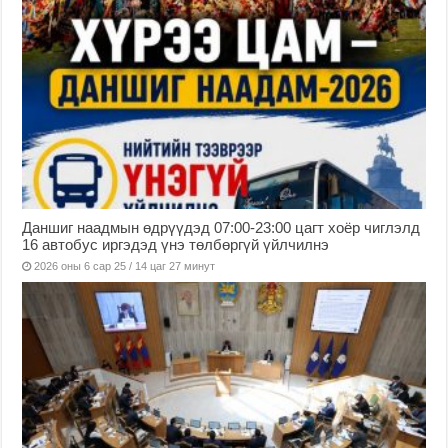
Даншиг наадмын өдрүүдэд 07:00-23:00 цагт хоёр чиглэлд
16 автобус иргэдэд үнэ төлбөргүй үйлчилнэ
2026 оны 6 сар 25 / 14 цаг 27 минут