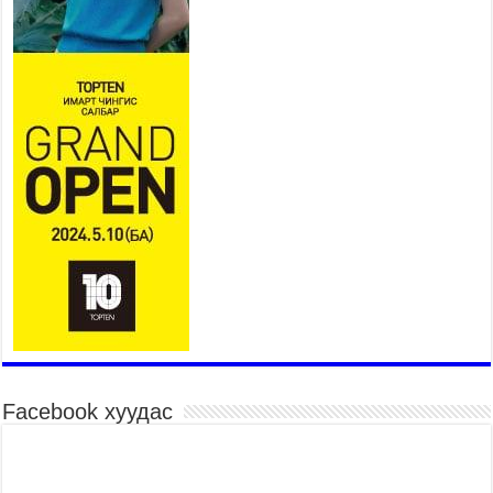
Ерөнхий сайд Н.Учрал БНХАУ-аас Монгол Улсад
суугаа Элчин сайд Шэнь Миньжюанийг хүлээн
авч уулзав
2026 оны 7 сар 21 / 16 цаг 39 минут
БҮГД НАЙРАМДАХ ТАЖИКИСТАН УЛСТАЙ
ЭДИЙН ЗАСГИЙН ХАМТЫН АЖИЛЛАГААГ
ӨРГӨЖҮҮЛНЭ
2026 оны 7 сар 21 / 16 цаг 34 минут
26,992 суралцагч хотхоны бага сургуульд, 8100
суралцагч төрөлжсөн ахлах сургуульд
суралцана
2026 оны 7 сар 21 / 13 цаг 43 минут
COP17 хурлын үеэрх замын хөдөлгөөн, нийтийн
тээврийн зохицуулалт, сургууль, цэцэрлэг, зах,
худалдааны төвийн ажиллах хуваарийг гаргаж,
иргэдэд мэдээлэхийг үүрэг болголоо
2026 оны 7 сар 21 / 11 цаг 59 минут
Facebook хуудас
Гэр бүлийн хэрэг шүүхэд хянан шийдвэрлэх
тухай хуулиар хүүхдийн дээд ашиг сонирхлыг
нэн тэргүүнд хангахыг баталгаажууллаа
2026 оны 7 сар 21 / 11 цаг 42 минут