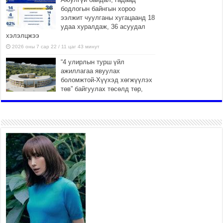
бодлогын байнгын хороо
ээлжит чуулганы хугацаанд 18
удаа хуралдаж, 36 асуудал
хэлэлцжээ
2026 оны 7 сар 22 / 11 цаг 43 минут
“4 улирлын турш үйл
ажиллагаа явуулах
боломжтой-Хүүхэд хөгжүүлэх
төв” байгуулах төсөлд төр,
хувийн хэвшлийн түншлэлийн хүрээнд хамтран
ажиллахыг урьж байна
2026 оны 7 сар 22 / 9 цаг 28 минут
Б.Пүрэвдагва: “Урт цагаан”-ыг
залуучууд чөлөөт цагаа
өнгөрүүлдэг, жуулчид зорьж
ирдэг цэг болгоно
2026 оны 7 сар 21 / 16 цаг 47 минут
Тусгай замын автобус /BRT/
төслийн удирдах хорооны
ээлжит хуралдаан боллоо
2026 оны 7 сар 21 / 16 цаг 43 минут