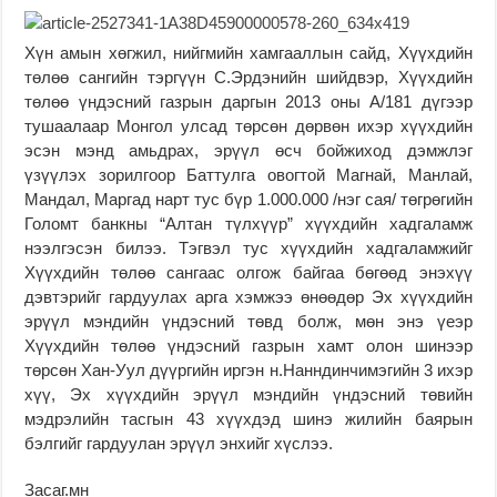
Хүн амын хөгжил, нийгмийн хамгааллын сайд, Хүүхдийн
төлөө сангийн тэргүүн С.Эрдэнийн шийдвэр, Хүүхдийн
төлөө үндэсний газрын даргын 2013 оны А/181 дүгээр
тушаалаар Монгол улсад төрсөн дөрвөн ихэр хүүхдийн
эсэн мэнд амьдрах, эрүүл өсч бойжиход дэмжлэг
үзүүлэх зорилгоор Баттулга овогтой Магнай, Манлай,
Мандал, Маргад нарт тус бүр 1.000.000 /нэг сая/ төгрөгийн
Голомт банкны “Алтан түлхүүр” хүүхдийн хадгаламж
нээлгэсэн билээ. Тэгвэл тус хүүхдийн хадгаламжийг
Хүүхдийн төлөө сангаас олгож байгаа бөгөөд энэхүү
дэвтэрийг гардуулах арга хэмжээ өнөөдөр Эх хүүхдийн
эрүүл мэндийн үндэсний төвд болж, мөн энэ үеэр
Хүүхдийн төлөө үндэсний газрын хамт олон шинээр
төрсөн Хан-Уул дүүргийн иргэн н.Нанндинчимэгийн 3 ихэр
хүү, Эх хүүхдийн эрүүл мэндийн үндэсний төвийн
мэдрэлийн тасгын 43 хүүхдэд шинэ жилийн баярын
бэлгийг гардуулан эрүүл энхийг хүслээ.
Засаг.мн