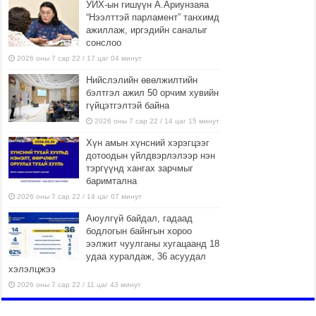
УИХ-ын гишүүн А.Ариунзаяа
“Нээлттэй парламент” танхимд
ажиллаж, иргэдийн саналыг
сонслоо
2026 оны 7 сар 22 / 17 цаг 04 минут
Нийслэлийн өвөлжилтийн
бэлтгэл ажил 50 орчим хувийн
гүйцэтгэлтэй байна
2026 оны 7 сар 22 / 14 цаг 15 минут
Хүн амын хүнсний хэрэгцээг
дотоодын үйлдвэрлэлээр нэн
тэргүүнд хангах зарчмыг
баримтална
2026 оны 7 сар 22 / 14 цаг 07 минут
Аюулгүй байдал, гадаад
бодлогын байнгын хороо
ээлжит чуулганы хугацаанд 18
удаа хуралдаж, 36 асуудал
хэлэлцжээ
2026 оны 7 сар 22 / 11 цаг 43 минут
“4 улирлын турш үйл