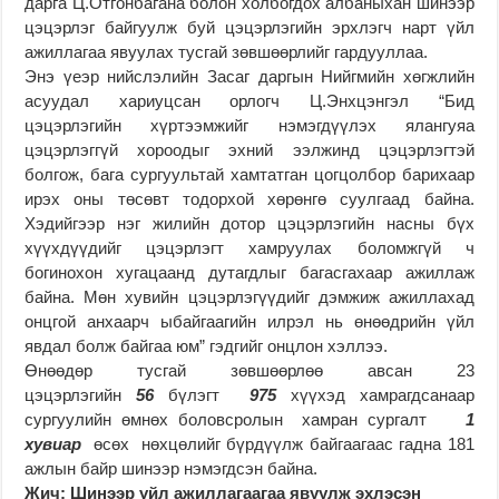
дарга Ц.Отгонбагана болон холбогдох албаныхан шинээр
цэцэрлэг байгуулж буй цэцэрлэгийн эрхлэгч нарт үйл
ажиллагаа явуулах тусгай зөвшөөрлийг гардууллаа.
Энэ үеэр нийслэлийн Засаг даргын Нийгмийн хөгжлийн
асуудал хариуцсан орлогч Ц.Энхцэнгэл “Бид
цэцэрлэгийн хүртээмжийг нэмэгдүүлэх ялангуяа
цэцэрлэггүй хороодыг эхний ээлжинд цэцэрлэгтэй
болгож, бага сургуультай хамтатган цогцолбор барихаар
ирэх оны төсөвт тодорхой хөрөнгө суулгаад байна.
Хэдийгээр нэг жилийн дотор цэцэрлэгийн насны бүх
хүүхдүүдийг цэцэрлэгт хамруулах боломжгүй ч
богинохон хугацаанд дутагдлыг багасгахаар ажиллаж
байна. Мөн хувийн цэцэрлэгүүдийг дэмжиж ажиллахад
онцгой анхаарч ыбайгаагийн илрэл нь өнөөдрийн үйл
явдал болж байгаа юм” гэдгийг онцлон хэллээ.
Өнөөдөр тусгай зөвшөөрлөө авсан 23
цэцэрлэгийн
56
бүлэгт
975
хүүхэд хамрагдсанаар
сургуулийн өмнөх боловсролын хамран сургалт
1
хувиар
өсөх нөхцөлийг бүрдүүлж байгаагаас гадна 181
ажлын байр шинээр нэмэгдсэн байна.
Жич: Шинээр үйл ажиллагаагаа явуулж эхлэсэн