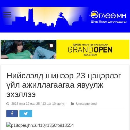
Нийслэлд шинээр 23 цэцэрлэг
үйл ажиллагаагаа явуулж
эхэллээ
2013 оны 12 сар 28 / 13 цаг 10 минут
Uncategorized