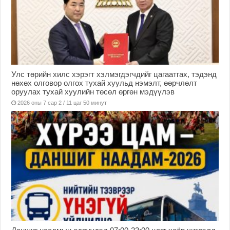
Улс төрийн хилс хэрэгт хэлмэгдэгчдийг цагаатгах, тэдэнд
нөхөх олговор олгох тухай хуульд нэмэлт, өөрчлөлт
оруулах тухай хуулийн төсөл өргөн мэдүүлэв
2026 оны 7 сар 2 / 11 цаг 50 минут