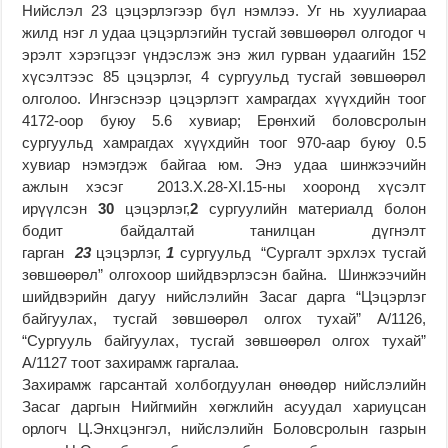
Нийслэл 23 цэцэрлэгээр бүл нэмлээ. Уг нь хуулиараа
жилд нэг л удаа цэцэрлэгийн тусгай зөвшөөрөл олгодог ч
эрэлт хэрэгцээг үндэслэж энэ жил гурван удаагийн 152
хүсэлтээс 85 цэцэрлэг, 4 сургуульд тусгай зөвшөөрөл
олголоо. Ингэснээр цэцэрлэгт хамрагдах хүүхдийн тоог
4172-оор буюу 5.6 хувиар; Ерөнхий боловсролын
сургуульд хамрагдах хүүхдийн тоог 970-аар буюу 0.5
хувиар нэмэгдэж байгаа юм. Энэ удаа шинжээчийн
ажлын хэсэг 2013.X.28-XI.15-ны хооронд хүсэлт
ирүүлсэн
30
цэцэрлэг,
2
сургуулийн материалд болон
бодит байдалтай танилцан дүгнэлт
гарган
23
цэцэрлэг,
1
сургуульд “Сургалт эрхлэх тусгай
зөвшөөрөл” олгохоор шийдвэрлэсэн байна. Шинжээчийн
шийдвэрийн дагуу нийслэлийн Засаг дарга “Цэцэрлэг
байгуулах, тусгай зөвшөөрөл олгох тухай” А/1126,
“Сургууль байгуулах, тусгай зөвшөөрөл олгох тухай”
А/1127 тоот захирамж гаргалаа.
Захирамж гарсантай холбогдуулан өнөөдөр нийслэлийн
Засаг даргын Нийгмийн хөгжлийн асуудал хариуцсан
орлогч Ц.Энхцэнгэл, нийслэлийн Боловсролын газрын