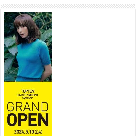
ажиллагаа явуулах
боломжтой-Хүүхэд хөгжүүлэх
төв” байгуулах төсөлд төр,
хувийн хэвшлийн түншлэлийн хүрээнд хамтран
ажиллахыг урьж байна
2026 оны 7 сар 22 / 9 цаг 28 минут
Б.Пүрэвдагва: “Урт цагаан”-ыг залуучууд чөлөөт
цагаа өнгөрүүлдэг, жуулчид зорьж ирдэг цэг
болгоно
2026 оны 7 сар 21 / 16 цаг 47 минут
Тусгай замын автобус /BRT/ төслийн удирдах
хорооны ээлжит хуралдаан боллоо
2026 оны 7 сар 21 / 16 цаг 43 минут
Ерөнхий сайд Н.Учрал БНХАУ-аас Монгол Улсад
суугаа Элчин сайд Шэнь Миньжюанийг хүлээн
авч уулзав
2026 оны 7 сар 21 / 16 цаг 39 минут
БҮГД НАЙРАМДАХ ТАЖИКИСТАН УЛСТАЙ
ЭДИЙН ЗАСГИЙН ХАМТЫН АЖИЛЛАГААГ
ӨРГӨЖҮҮЛНЭ
2026 оны 7 сар 21 / 16 цаг 34 минут