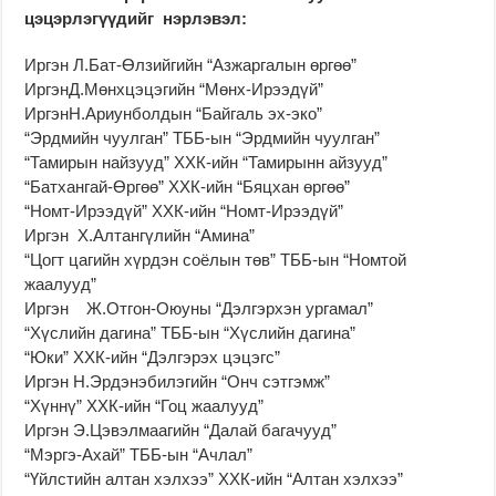
цэцэрлэгүүдийг нэрлэвэл:
Иргэн Л.Бат-Өлзийгийн “Азжаргалын өргөө”
ИргэнД.Мөнхцэцэгийн “Мөнх-Ирээдүй”
ИргэнН.Ариунболдын “Байгаль эх-эко”
“Эрдмийн чуулган” ТББ-ын “Эрдмийн чуулган”
“Тамирын найзууд” ХХК-ийн “Тамирынн айзууд”
“Батхангай-Өргөө” ХХК-ийн “Бяцхан өргөө”
“Номт-Ирээдүй” ХХК-ийн “Номт-Ирээдүй”
Иргэн Х.Алтангүлийн “Амина”
“Цогт цагийн хүрдэн соёлын төв” ТББ-ын “Номтой
жаалууд”
Иргэн Ж.Отгон-Оюуны “Дэлгэрхэн ургамал”
“Хүслийн дагина” ТББ-ын “Хүслийн дагина”
“Юки” ХХК-ийн “Дэлгэрэх цэцэгс”
Иргэн Н.Эрдэнэбилэгийн “Онч сэтгэмж”
“Хүннү” ХХК-ийн “Гоц жаалууд”
Иргэн Э.Цэвэлмаагийн “Далай багачууд”
“Мэргэ-Ахай” ТББ-ын “Ачлал”
“Үйлстийн алтан хэлхээ” ХХК-ийн “Алтан хэлхээ”