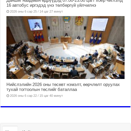
Даншиг наадмын өдрүүдэд 07:00-23:00 цагт хоёр чиглэлд
16 автобус иргэдэд үнэ төлбөргүй үйлчилнэ
2026 оны 6 сар 25 / 14 цаг 27 минут
Нийслэлийн 2026 оны төсөвт нэмэлт, өөрчлөлт оруулах
тухай тогтоолын төслийг баталлаа
2026 оны 6 сар 22 / 15 цаг 40 минут