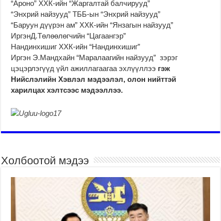
“Ароно” ХХК-ийн “Жаргалтай балчирууд”
“Энхрий найзууд” ТББ-ын “Энхрий найзууд”
“Баруун дүүрэн ам” ХХК-ийн “Янзагын найзууд”
ИргэнД.Төлөөлөгчийн “Цагаангэр”
Нандинхишиг ХХК-ийн “Нандинхишиг”
Иргэн Э.Мандхайн “Маралаагийн найзууд” зэрэг
цэцэрлэгүүд үйл ажиллагаагаа эхлүүллээ
гэж
Нийслэлийн Хэвлэл мэдээлэл, олон нийттэй
харилцах хэлтсээс мэдээллээ.
Холбоотой мэдээ