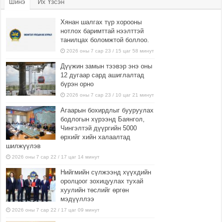
Шинэ
Их Үзсэн
Хянан шалгах түр хорооны
нотлох баримттай нээлттэй
танилцах боломжтой боллоо.
2026 оны 7 сар 23 / 15 цаг 58 минут
Дүүжин замын тээвэр энэ оны
12 дугаар сард ашиглалтад
бүрэн орно
2026 оны 7 сар 23 / 10 цаг 21 минут
Агаарын бохирдлыг бууруулах
бодлогын хүрээнд Баянгол,
Чингэлтэй дүүргийн 5000
өрхийг хийн халаалтад
шилжүүлэв
2026 оны 7 сар 22 / 17 цаг 14 минут
Нийгмийн сүлжээнд хүүхдийн
оролцоог зохицуулах тухай
хуулийн төслийг өргөн
мэдүүллээ
2026 оны 7 сар 22 / 17 цаг 09 минут