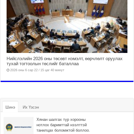
Нийслэлийн 2026 оны төсөвт нэмэлт, өөрчлөлт оруулах
тухай тогтоолын төслийг баталлаа
2026 оны 6 сар 22 / 15 цаг 40 минут
Шинэ
Их Үзсэн
Хянан шалгах түр хорооны
нотлох баримттай нээлттэй
танилцах боломжтой боллоо.