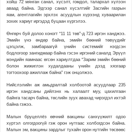
хойш 72 мянган санал, хүсэлт, гомдол, талархал хүлээн
аваад байна. Эдгээр санал хүсэлтийг Засгийн газрын
яам, агентлагийн эрхлэх асуудлын хүрээнд хуваарилан
зохих хариуг иргэдэд буцаан хүргэлээ.
Өнгөрч буй долоо хоногт “11 11 төв”-д 723 иргэн ханджээ.
Эмийн үнэ өндөр байна, эмийн бөөний төвүүдийг
цэгцэлж, замбараагүй үнийн системийг нэгдсэн
бодлогоор зангидмаар байна гэсэн иргэний саналд Эрүүл
мэндийн яамнаас өгсөн хариултдаа “Зарим эмийн бөөний
болон жижиглэн худалдааны үнийн дээд хязгаар
тогтоохоор ажиллаж байна” гэж онцолжээ.
Нийслэлийн аж амьдралтай холбоотой асуудлаар 235
иргэн хандсаны дийлэнх нь халаалт муу, цахилгаан
байнга тасарч байна, төслийн зуух авахад чирэгдэл ихтэй
байна гэжээ.
Малын бруцеллёз өвчний вакцины санхүүжилт одоо
хүртэл олгогдоогүй гэж орон нутгаас холбогдсон байна.
Малын эм, вакцины зардлыг тухайн орон нутгийн төсвөөс