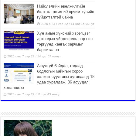
Нийслэлийн өвөлжилтийн
бэлтгэл ажил 50 орчим хувийн
гүйцэтгэлтэй байна
2026 оны 7 сар 22 / 14 цаг 15 минут
Хүн амын хүнсний хэрэгцээг
дотоодын үйлдвэрлэлээр нэн
тэргүүнд хангах зарчмыг
баримтална
2026 оны 7 сар 22 / 14 цаг 07 минут
Аюулгүй байдал, гадаад
бодлогын байнгын хороо
ээлжит чуулганы хугацаанд 18
удаа хуралдаж, 36 асуудал
хэлэлцжээ
2026 оны 7 сар 22 / 11 цаг 43 минут
“4 улирлын турш үйл
ажиллагаа явуулах
боломжтой-Хүүхэд хөгжүүлэх
төв” байгуулах төсөлд төр,
хувийн хэвшлийн түншлэлийн хүрээнд хамтран
ажиллахыг урьж байна