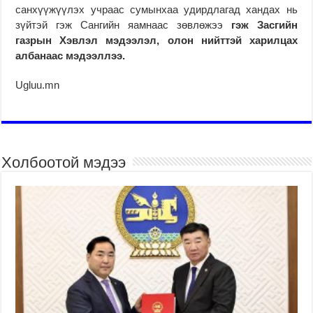
санхүүжүүлэх учраас сумынхаа удирдлагад хандах нь
зүйтэй гэж Сангийн яамнаас зөвлөжээ
гэж Засгийн
газрын Хэвлэл мэдээлэл, олон нийттэй харилцах
албанаас мэдээллээ.
Ugluu.mn
Холбоотой мэдээ