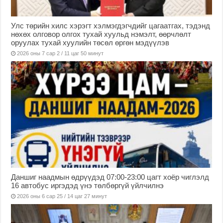
Улс төрийн хилс хэрэгт хэлмэгдэгчдийг цагаатгах, тэдэнд
нөхөх олговор олгох тухай хуульд нэмэлт, өөрчлөлт
оруулах тухай хуулийн төсөл өргөн мэдүүлэв
2026 оны 7 сар 2 / 11 цаг 50 минут
Даншиг наадмын өдрүүдэд 07:00-23:00 цагт хоёр чиглэлд
16 автобус иргэдэд үнэ төлбөргүй үйлчилнэ
2026 оны 6 сар 25 / 14 цаг 27 минут