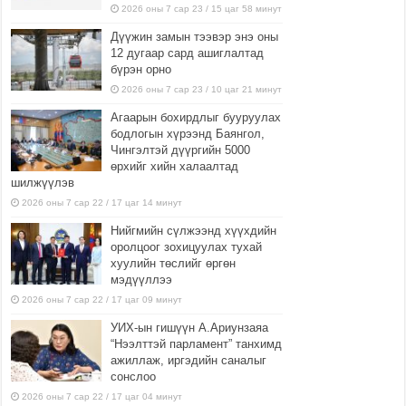
2026 оны 7 сар 23 / 15 цаг 58 минут
Дүүжин замын тээвэр энэ оны
12 дугаар сард ашиглалтад
бүрэн орно
2026 оны 7 сар 23 / 10 цаг 21 минут
Агаарын бохирдлыг бууруулах
бодлогын хүрээнд Баянгол,
Чингэлтэй дүүргийн 5000
өрхийг хийн халаалтад
шилжүүлэв
2026 оны 7 сар 22 / 17 цаг 14 минут
Нийгмийн сүлжээнд хүүхдийн
оролцоог зохицуулах тухай
хуулийн төслийг өргөн
мэдүүллээ
2026 оны 7 сар 22 / 17 цаг 09 минут
УИХ-ын гишүүн А.Ариунзаяа
“Нээлттэй парламент” танхимд
ажиллаж, иргэдийн саналыг
сонслоо
2026 оны 7 сар 22 / 17 цаг 04 минут