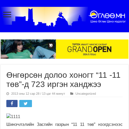
Өнгөрсөн долоо хоногт “11 -11
төв”-д 723 иргэн ханджээ
2013 оны 12 сар 28 / 13 цаг 44 минут
Uncategorized
Шинэчлэлийн Засгийн газрын “11 11 төв” нээгдсэнээс