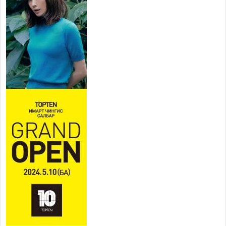
2026 оны 7 сар 22 / 9 цаг 28 минут
Б.Пүрэвдагва: “Урт цагаан”-ыг
залуучууд чөлөөт цагаа
өнгөрүүлдэг, жуулчид зорьж
ирдэг цэг болгоно
2026 оны 7 сар 21 / 16 цаг 47 минут
Тусгай замын автобус /BRT/ төслийн удирдах
хорооны ээлжит хуралдаан боллоо
2026 оны 7 сар 21 / 16 цаг 43 минут
Ерөнхий сайд Н.Учрал БНХАУ-аас Монгол Улсад
суугаа Элчин сайд Шэнь Миньжюанийг хүлээн
авч уулзав
2026 оны 7 сар 21 / 16 цаг 39 минут
БҮГД НАЙРАМДАХ ТАЖИКИСТАН УЛСТАЙ
ЭДИЙН ЗАСГИЙН ХАМТЫН АЖИЛЛАГААГ
ӨРГӨЖҮҮЛНЭ
2026 оны 7 сар 21 / 16 цаг 34 минут
26,992 суралцагч хотхоны бага сургуульд, 8100
суралцагч төрөлжсөн ахлах сургуульд
суралцана