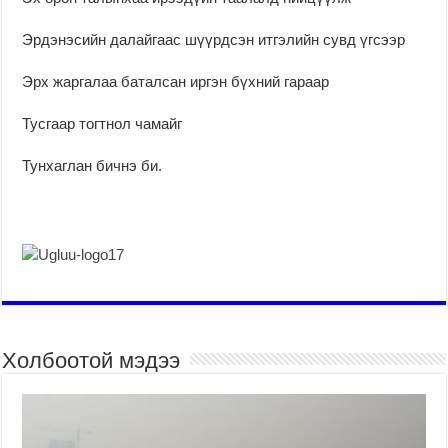
Эрдэнэсийн далайгаас шүүрдсэн итгэлийн сувд үгсээр
Эрх жаргалаа баталсан иргэн бүхний гараар
Тусгаар тогтнол чамайг
Тунхаглан бичнэ би.
Холбоотой мэдээ