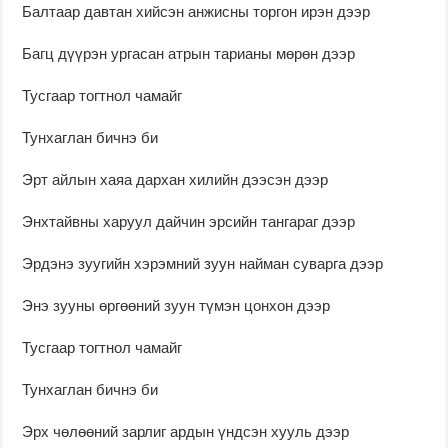
Балтаар давтан хийсэн анжисны торгон ирэн дээр
Багц дүүрэн ургасан атрын тарианы мөрөн дээр
Тусгаар тогтнол чамайг
Тунхаглан бичнэ би
Эрт айлын хаяа дархан хилийн дээсэн дээр
Энхтайвны харуул дайчин эрсийн тангараг дээр
Эрдэнэ зуугийн хэрэмний зуун найман суварга дээр
Энэ зууны өргөөний зуун түмэн цонхон дээр
Тусгаар тогтнол чамайг
Тунхаглан бичнэ би
Эрх чөлөөний зарлиг ардын үндсэн хууль дээр