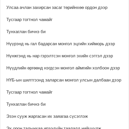
Улсаа ачлан захирсан засаг төрийнхөө ордон дээр
Тусгаар тогтнол чамайг
Тунхаглан бичнэ би
Нүүрэнд нь гал бадарсан монгол эцгийн хийморь дээр
Нүнжгэнд нь нар гэрэлтсэн монгол эхийн сэтгэл дээр
Нүүдлийн өргөөнд нэгдсэн монгол аймгийн холбоон дээр
НҮБ-ын шилтгээнд заларсан монгол улсын далбаан дээр
Тусгаар тогтнол чамайг
Тунхаглан бичнэ би
Эзэн сууж жаргасан их заяагаа сүсэглэж
Эх орон талынхаа ирээдүйн таалалд нийцүүлж