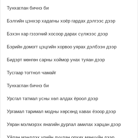
Тунхаглан бичнэ би
Бэлгийн цэнхэр хадагны хоёр гардах дэлгээс дээр
Бэхэн хар гэзэгний хосоор дарах сүлжээс дээр
Бэрийн домогт цэцгийн хорвоо уярах дэлбээн дээр
Бидэрт мөнгөн сарны хоймор унах туяан дээр
Тусгаар тогтнол чамайг
Тунхаглан бичнэ би
Урсгал татмал усны хөл алдах ёроол дээр
Ургамал таримал модны хөрсөнд хавах ёзоор дээр
Уяран мэлмэрэх янагийн дурлал амилах харцан дээр
Уйлан мэндлэх үрийн дуулан орхих манцуйн дээр