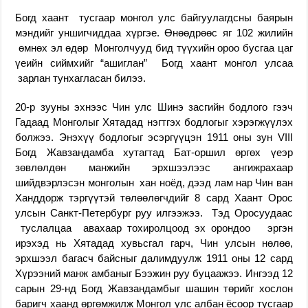
Богд хаант тусгаар монгол улс байгуулагдсны баярын
мэндийг уншигчиддаа хүргэе. Өнөөдрөөс яг 102 жилийн
өмнөх эл өдөр Монголчууд бид түүхийн ороо бусгаа цаг
үеийн сиймхийг “ашиглан” Богд хаант монгол улсаа
зарлан тунхагласан билээ.
20-р зууны эхнээс Чин улс Шинэ засгийн бодлого гээч
Гадаад Монголыг Хятадад нэгтгэх бодлогыг хэрэгжүүлэх
болжээ. Энэхүү бодлогыг эсэргүүцэн 1911 оны зун
VIII
Богд Жавзандамба
хутагтад Бат-оршил өргөх үеэр
зөвлөлдөн манжийн эрхшээлээс ангижрахаар
шийдвэрлэсэн монголын хан ноёд, дээд лам нар
Чин ван
Ханддорж
тэргүүтэй төлөөлөгчдийг 8 сард
Хаант Орос
улсын
Санкт-Петербург
руу илгээжээ. Тэд Оросуудаас
туслалцаа авахаар тохиролцоод эх орондоо эргэн
ирэхэд нь Хятадад хувьсгал гарч, Чин улсын нөлөө,
эрхшээл багасч байсныг далимдуулж 1911 оны 12 сард
Хүрээний манж амбаныг Бээжин руу буцаажээ. Ингээд 12
сарын 29-нд Богд Жавзандамбыг шашин төрийг хослон
баригч хаанд өргөмжилж Монгол улс албан ёсоор тусгаар