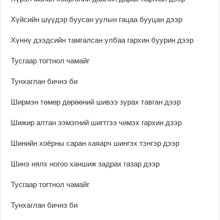
Хүйсийн шүүдэр буусан уулын гацаа бууцан дээр
Хүннү дээдсийн тамгалсан улбаа гархин буурин дээр
Тусгаар тогтнол чамайг
Тунхаглан бичнэ би
Ширмэн төмөр дөрөөний шивээ зурах тавган дээр
Шижир алтан ээмэгний шигтгээ чимэх гархин дээр
Шинийн хоёрны саран хаяарч шингэх тэнгэр дээр
Шинэ нялх ногоо ханшиж задрах газар дээр
Тусгаар тогтнол чамайг
Тунхаглан бичнэ би