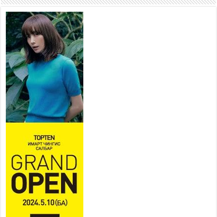
шугам хоолойн ажил 80
хувьтай үргэлжилж байна
2026 оны 7 сар 20 / 9 цаг 14 минут
Усархаг аадар бороо орж
байгаа тул аюулгүй байдлаа
хангаж, үер усны аюулаас
сэрэмжлэхийг нийслэлийн
Онцгой байдлын газраас анхааруулж байна
2026 оны 7 сар 20 / 9 цаг 09 минут
311 алба хаагч, 119 техник хэрэгсэлтэй ажиллаж
үер усны аюул, болзошгүй эрсдэлээс сэргийлж
байна
2026 оны 7 сар 20 / 9 цаг 05 минут
Аяллаа зөв төлөвлөхийг иргэдэд зөвлөж байна
2026 оны 7 сар 16 / 11 цаг 50 минут
Үер усны болзошгүй аюулаас сэргийлж,
холбогдох байгууллагууд өндөржүүлсэн бэлэн
байдалд ажиллаж байна
2026 оны 7 сар 15 / 13 цаг 06 минут
Монгол адууны үнэ цэнийг дэлхийд сурталчлах