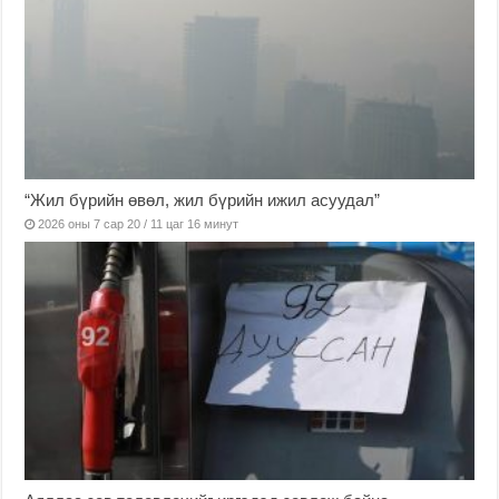
“Жил бүрийн өвөл, жил бүрийн ижил асуудал”
2026 оны 7 сар 20 / 11 цаг 16 минут