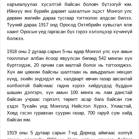
харъяалуулах хүсэлтэй байсан боловч бүтээгүй юм.
Ийнхүү янз бүрийн дарамт шахалтын эцэст Монгол улс
дөрвөн жилийн дараа тусгаар тогтнолоо алдсан билээ.
Түүний дараа 1917 онд Оросод Октябрийн хувьсгал ялж
хаант Оросын үед гаргасан бүх гэрээ хэлэлцээр хүчингүй
болжээ.
1918 оны 2 дугаар сарын 5-ны өдөр Монгол улс хүн амын
тооллогыг албан ёсоор явуулсан бөгөөд 542 мянган хүн
бүртгэгдэж, 20 орчим сая малтай болох нь тогтоогджээ.
Хүн ам цөөхөн байсны шалтгаан нь амьдралын нөхцөл
хүнд, эхийн эндэгдэл их, халдварт өвчин газар авсантай
холбоотой байснаас гадна хүрээ хийдүүдэд буддын
шашин дэлгэрч, хүн амын 100 мянга нь лам данстай
байсан учраас гэрлэлт, төрөлт асар бага байсан гэж
үздэг. Тухайн үед Монголд Нийслэл Хүрээ, Улиастай,
Ховд гэсэн гуравхан суурин газар, 700 гаруй сүм хийд
байсан юм.
1919 оны 5 дугаар сарын 7-нд Дорнод аймгаас холгүй