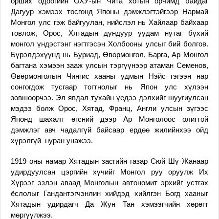
орших одоогийн ОХУ-ын Чита хотын орчимд байдаг
Дагуур хэмээх тосгонд Японы дэмжлэгтэйгээр Нармай
Монгол улс гэж байгуулан, нийслэл нь Хайлаар байхаар
товлож, Орос, Хятадын дундуур уудам нутаг бүхий
монгол үндэстэнг нэгтгэсэн Холбооны улсыг бий болгов.
Бүрэлдэхүүнд нь Буриад, Өвөрмонгол, Барга, Ар Монгол
багтана хэмээн зааж улсын тэргүүнээр атаман Семенов,
Өвөрмонголын Чингис хааны удмын Нэйс гэгээн нар
сонгогдож тусгаар тогтнолыг нь Япон улс хүлээн
зөвшөөрчээ. Эл явдал тухайн үедээ дэлхийг шуугиулсан
мэдээ болж Орос, Хятад, Франц, Англи улсын зүгээс
Японд шахалт өгсний дээр Ар Монголоос олигтой
дэмжлэг авч чадалгүй байсаар ердөө жилийнхээ ойд
хүрэлгүй нуран унажээ.
1919 оны намар Хятадын засгийн газар Сюй Шү Жанаар
удирдуулсан цэргийн хүчийг Монгол руу оруулж Их
Хүрээг эзлэн аваад Монголын автономит эрхийг устгах
ёслолыг Гандантэгчэнлин хийдэд хийлгэн Богд хааныг
Хятадын удирдагч Да Жун Тан хэмээгчийн хөрөгт
мөргүүлжээ.