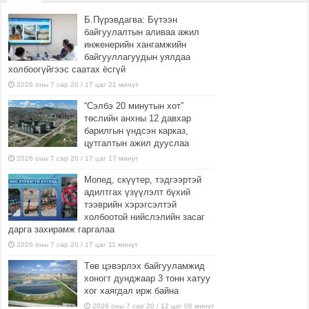
Б.Пүрэвдагва: Бүтээн
байгуулалтын аливаа ажил
инженерийн хангамжийн
байгууллагуудын уялдаа
холбоогүйгээс саатах ёсгүй
2026 оны 7 сар 20 / 17 цаг 21 минут
“Сэлбэ 20 минутын хот”
төслийн анхны 12 давхар
барилгын үндсэн карказ,
цутгалтын ажил дууслаа
2026 оны 7 сар 20 / 17 цаг 17 минут
Мопед, скүүтер, тэдгээртэй
адилтгах үзүүлэлт бүхий
тээврийн хэрэгсэлтэй
холбоотой нийслэлийн засаг
дарга захирамж гаргалаа
2026 оны 7 сар 20 / 17 цаг 11 минут
Төв цэвэрлэх байгууламжид
хоногт дунджаар 3 тонн хатуу
хог хаягдал ирж байна
2026 оны 7 сар 20 / 12 цаг 06 минут