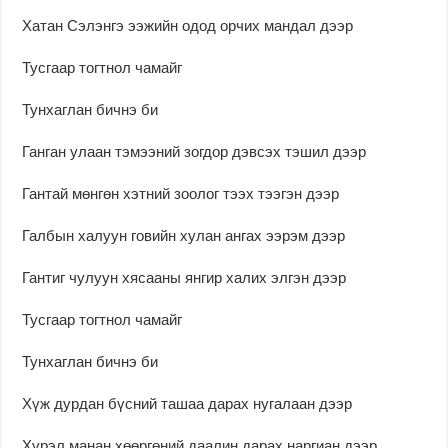
Хатан Сэлэнгэ ээжийн одод орчих мандал дээр
Тусгаар тогтнол чамайг
Тунхаглан бичнэ би
Ганган улаан тэмээний зогдор дэвсэх тэшил дээр
Гантай мөнгөн хэтний зоолог тээх тээгэн дээр
Галбын халуун говийн хулан ангах ээрэм дээр
Гантиг чулуун хясааны янгир халих элгэн дээр
Тусгаар тогтнол чамайг
Тунхаглан бичнэ би
Хүж дурдан бүсний ташаа дарах нугалаан дээр
Хүрэл манан хөөргөний даалин дарах наргиан дээр