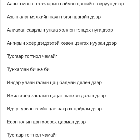
Аавын мөнгөн хазаарын найман цэнгийн товруун дээр
Азын алаг мэлхийн наян нэгэн шагайн дээр
Алиахан саарлын унага хөллөн тэнцэх нуга дээр
Ангирын хоёр дэгдээхэй хөвөн цэнгэх нууран дээр
Тусгаар тогтнол чамайг
Тунхаглан бичнэ би
Индэр улаан галын цац бадман дөлөн дээр
Ижил хоёр загалын цацаг шанхан дэлэн дээр
Идэр гурван есийн цас чахрах цайдам дээр
Есөн голын цан хөөрөх царман дээр
Тусгаар тогтнол чамайг