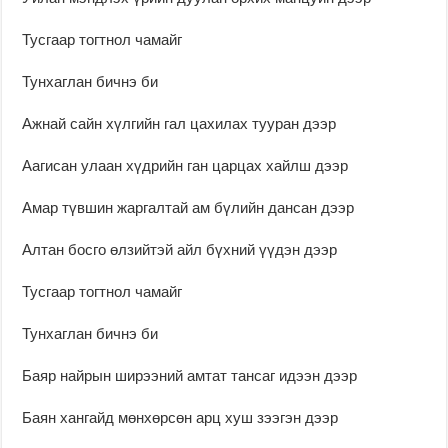
Тусгаар тогтнол чамайг
Тунхаглан бичнэ би
Ажнай сайн хүлгийн гал цахилах тууран дээр
Аагисан улаан хүдрийн ган царцах хайлш дээр
Амар түвшин жаргалтай ам бүлийн дансан дээр
Алтан босго өлзийтэй айл бүхний үүдэн дээр
Тусгаар тогтнол чамайг
Тунхаглан бичнэ би
Баяр найрын ширээний амтат тансаг идээн дээр
Баян хангайд мөнхөрсөн арц хуш зээгэн дээр