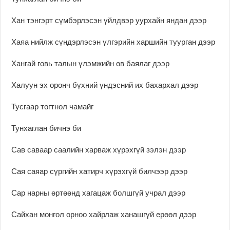
Хан тэнгэрт сүмбэрлэсэн үйлдвэр уурхайн яндан дээр
Хаяа нийлж сүндэрлэсэн үлгэрийн харшийн туурган дээр
Хангай говь талын үлэмжийн өв баялаг дээр
Халуун эх оронч бүхний үндэсний их бахархал дээр
Тусгаар тогтнол чамайг
Тунхаглан бичнэ би
Сав саваар саалийн харваж хүрэхгүй зэлэн дээр
Сая саяар сүргийн хатирч хүрэхгүй билчээр дээр
Сар нарны өртөөнд хагацаж болшгүй учрал дээр
Сайхан монгол орноо хайрлаж ханашгүй ерөөл дээр