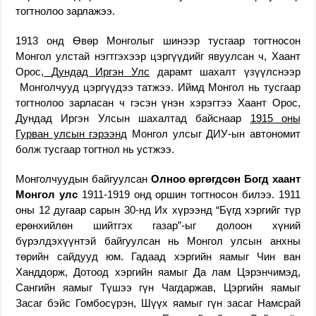
тогтнолоо зарлажээ.
1913 онд Өвөр Монголыг шинээр тусгаар тогтносон
Монгол улстай нэгтгэхээр цэргүүдийг явуулсан ч, Хаант
Орос,
Дундад Иргэн Улс
дарамт шахалт үзүүлснээр
Монголчууд цэргүүдээ татжээ. Иймд Монгол нь тусгаар
тогтнолоо зарласан ч гэсэн үнэн хэрэгтээ Хаант Орос,
Дундад Иргэн Улсын шахалтад байснаар
1915 оны
Гурван улсын гэрээнд
Монгол улсыг ДИУ-ын автономит
болж тусгаар тогтнол нь устжээ.
Монголчуудын байгуулсан
Олноо өргөгдсөн Богд хаант
Монгол улс
1911-1919 онд оршин тогтносон билээ. 1911
оны 12 дугаар сарын 30-нд Их хүрээнд “Бүгд хэргийг түр
ерөнхийлөн шийтгэх газар”-ыг долоон хүний
бүрэлдэхүүнтэй байгуулсан нь Монгол улсын анхны
төрийн сайдууд юм. Гадаад хэргийн яамыг Чин ван
Ханддорж, Дотоод хэргийн яамыг Да лам Цэрэнчимэд,
Сангийн яамыг Түшээ гүн Чагдаржав, Цэргийн яамыг
Засаг бэйс Гомбосүрэн, Шүүх яамыг гүн засаг Намсрай