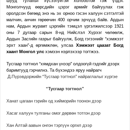
шууд тулахыг хүсээгүйтэй холбоотой гэж үздэг.
Монголчууд өөрсдийн цэрэг армийг байгуулах гэж
оролдсон бөгөөд энэ нь эх орноо гэсэн халуун сэтгэлтэй
малчин, анчин гөрөөчин 400 орчим эрчүүд байв. Ардын
нам, Ардын журамт цэргийн тэмцэл үргэлжилсээр 1921
оны 7 дугаар сарын 8-нд Нийслэл Хүрээг чөлөөлж,
Ардын Засгийн газрыг байгуулж, Богд гэгээнийг “хэмжээт
эрхт хаан”-д өргөмжлөн, улсаа
Хэмжээт цаазат Богд
хаант Монгол улс
хэмээн нэрлэхээр тогтжээ.
Тусгаар тогтнол “хямдхан үнээр” олдоогүй гэдгийг дээрх
баримтууд гэрчилнэ. Та бүхэндээ яруу найрагч
Д.Пүрэвдоржийн “Тусгаар тогтнол” найраглалыг хүргэе
“Тусгаар тогтнол”
Ханат цагаан гэрийн од хийморийн тоонон дээр
Хасаг халуун тулганы омог дөрвөн тотгон дээр
Хан Алтай аавын онгон тэргүүн оргил дээр