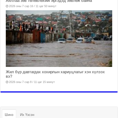
Аяллаа зөв төлөвлөхийг иргэдэд зөвлөж байна
2026 оны 7 сар 16 / 11 цаг 50 минут
Жил бүр давтагдах хохирлын хариуцлагыг хэн хүлээх
вэ?
2026 оны 7 сар 8 / 11 цаг 15 минут
Шинэ
Их Үзсэн