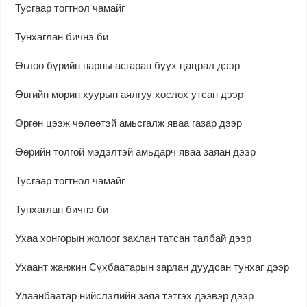
Тусгаар тогтнол чамайг
Тунхаглан бичнэ би
Өглөө бүрийн нарны асгаран буух цацрал дээр
Өвгийн морин хуурын аялгуу хослох утсан дээр
Өргөн цээж чөлөөтэй амьсгалж яваа газар дээр
Өөрийн толгой мэдэлтэй амьдарч яваа заяан дээр
Тусгаар тогтнол чамайг
Тунхаглан бичнэ би
Ухаа хонгорын жолоог захлан татсан талбай дээр
Ухаант жанжин Сүхбаатарын зарлан дуудсан тунхаг дээр
Улаанбаатар нийслэлийн заяа тэтгэх дээвэр дээр