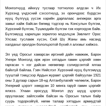
Монголчууд ийнхүү тусгаар тогтнолоо алдсан ч Их
Хүрээнд үндэсний сэхээтнүүд, эх орончдоос бүрдсэн
нууц бүлгүүд үүсэж харийн дарлалаас ангижрах арга
замыг хайж байсан бөгөөд тэдгээр нь Консулын бүлгэм,
Хүрээний бүлгэм, Түшмэдийн бүлгэм гэж нэрлэгдэж байв.
Бүлгэмүүд харилцан зорилгоо мэдэлцэж Зөвлөлт Орос
Улсаас тусламж хүсэн, Сюй Шү Жаны амь насанд
халдахыг оролдон бололцоотой бүхий л алхмыг хийжээ.
Эл үед Оросыг хамарсан иргэний дайн намжиж, Барон
Унгерн Монголд орж ирэн хятадын гамин цэргийг хөөн
гаргасан ч нэг дайсан нөгөөгөөр солигдсонтой ялгаа
байхгүй байлаа. Гэвч Нийслэл Хүрээний нууц бүлгэмүүд
тууштай тэмцсээр Ардын журамт цэргийг байгуулан 1921
оны 3 дугаар сарын 18-нд Алтанбулагийг чөлөөлж, Барон
Унгерний цэрэгт хөөгдсөн 10 мянга гаруй гамин цэргийг
ялжээ. Улаан оросууд Монгол руу шууд цэргээ
оруулахаас зайлсхийж байсан нь Оросын талын байр
суурь тодорхойгүй, нөгөө талаар хятадын армиудтай