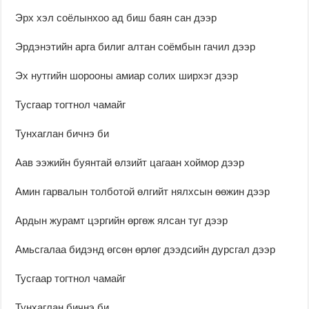
Эрх хэл соёлынхоо ад биш баян сан дээр
Эрдэнэтийн арга билиг алтан соёмбын гачил дээр
Эх нутгийн шорооны амиар солих ширхэг дээр
Тусгаар тогтнол чамайг
Тунхаглан бичнэ би
Аав ээжийн буянтай өлзийт цагаан хоймор дээр
Амин гарвалын толботой өлгийт нялхсын өөжин дээр
Ардын журамт цэргийн өргөж ялсан туг дээр
Амьсгалаа бидэнд өгсөн өрлөг дээдсийн дурсгал дээр
Тусгаар тогтнол чамайг
Тунхаглан бичнэ би