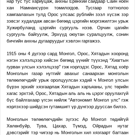
нар тус тус хариуцаж, анхны Ерөнхий сайдаар Сайн ноён
хан Намнансүрэн томилогдов. Тусгаар тогтнолоо
хамгаалахын тулд Орос улсаас рублийн зээл хүсэж зэр
зэвсэг худалдаж авсан бөгөөд цэргийн мэргэжилтэн урьж
Хужирбуланд цэргийн сургууль нээв. Орчин цагийн
сургууль байгуулж, Эрхүүд оюутан суралцуулж, сонин
бичгийн анхны дугааруудыг хэвлэн гаргажээ.
1915 оны 4 дүгээр сард Монгол, Орос, Хятадын хооронд
нэгэн хэлэлцээр хийсэн бөгөөд үүнийг түүхэнд “Хиагтын
гурван улсын хэлэлцээр” гэж нэрлэдэг. Орос, Хятад хоёр
Монголын газар нутгийг авахыг санаархан монголын
төлөөлөгчдийг урьж оролцуулсан хэдий ч Монгол улсын
бүрэн эрхийг хязгаарлаж Хятадын харъяаны, улс төрийн
хагас эрхтэй, Орос, Хятадын аль аль нь цэрэг оруулахгүй
бүс байлгахаар үгсэн нийлж “Автономит Монгол улс” гэж
нэрлэхээр шийдсэн гутамшигт үр дүнгээр дууссан билээ.
Монголын төлөөлөгчдийн зүгээс Ар Монгол төдийгүй
Хөлөнбуйр, Тува, Цахар, Түмэд, Ойрадын нутаг
дэвсгэрийг тэр чигээр нь Монголын хил хязгаарт багтаан