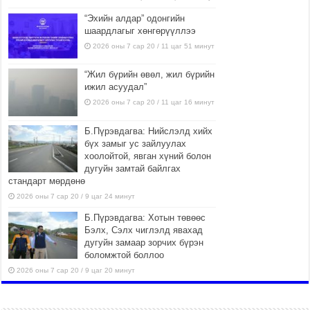
“Эхийн алдар” одонгийн
шаардлагыг хөнгөрүүллээ
2026 оны 7 сар 20 / 11 цаг 51 минут
“Жил бүрийн өвөл, жил бүрийн
ижил асуудал”
2026 оны 7 сар 20 / 11 цаг 16 минут
Б.Пүрэвдагва: Нийслэлд хийх
бүх замыг ус зайлуулах
хоолойтой, явган хүний болон
дугуйн замтай байлгах
стандарт мөрдөнө
2026 оны 7 сар 20 / 9 цаг 24 минут
Б.Пүрэвдагва: Хотын төвөөс
Бэлх, Сэлх чиглэлд явахад
дугуйн замаар зорчих бүрэн
боломжтой боллоо
2026 оны 7 сар 20 / 9 цаг 20 минут
Хан-Уул дүүрэг, Чингисийн
өргөн чөлөөний ус зайлуулах