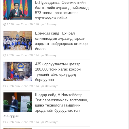
Б.Пүрэвдагва: Өвөлжилтийн
бэлтгэлийн хүрээнд нийслэлд
573 төсөл, арга хэмжээг
хэрэгжүүлж байна
2026 оны 7 сар 29 / 16 цаг 18 минут
Ерөнхий сайд Н.Учрал
олимпиадын хүрээнд гарсан
зардлыг шийдвэрлэж өгөхөөр
болов
2026 оны 7 сар 29 / 14 цаг 36 минут
435 борлуулалтын цэгээр
280,000 тонн хагас коксон
түлшийг айл, өрхүүдэд
борлуулна
2026 оны 7 сар 29 / 14 цаг 30 минут
Шадар сайд Н.Номтойбаяр:
Эрт сэрэмжлүүлэх тогтолцоо,
шинэ технологи гамшгийн
эрсдэлийг бууруулах гол
хөшүүрэг
2026 оны 7 сар 29 / 14 цаг 25 минут