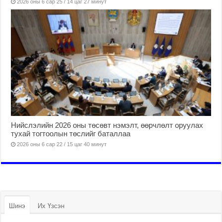
2026 оны 6 сар 25 / 14 цаг 27 минут
Нийслэлийн 2026 оны төсөвт нэмэлт, өөрчлөлт оруулах
тухай тогтоолын төслийг баталлаа
2026 оны 6 сар 22 / 15 цаг 40 минут
Шинэ
Их Үзсэн