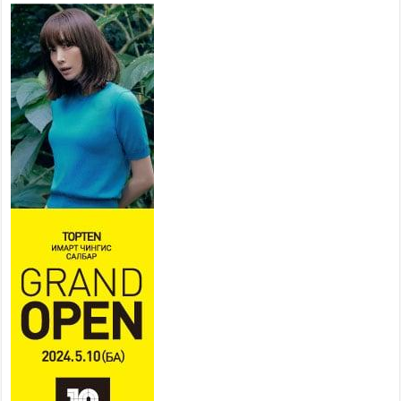
хөдөлмөр эрхлэхэд
тулгамдаж буй асуудлаа УИХ-
ын гишүүнд уламжиллаа
2026 оны 7 сар 29 / 9 цаг 52 минут
“СМАРТ СЭЛБЭ СИТИ”-Г
ЗОРИЛТОТ БҮЛЭГТ ХҮРГЭХ
ХҮРЭЭНД МКВ-ИЙН ҮНИЙГ
БУУЛГАХ ҮҮРЭГ ӨГӨВ
2026 оны 7 сар 28 / 16 цаг 47 минут
Эдийн засгийн эрх чөлөөний тухай хуулийн үр
дүнд хөрөнгө оруулалтын таатай орчин бүрдэнэ
2026 оны 7 сар 28 / 16 цаг 43 минут
Нийгмийн чиглэлийн төслүүдийн санхүүжилтэд
хийгдэж буй шалгалтын улмаас сургуулийн
бүтээн байгуулалтын төслийн ашиглалтад орох
хугацаа хойшилж байна
2026 оны 7 сар 28 / 14 цаг 33 минут
Хан-Уул дүүргийн 4 дүгээр хороонд баригдсан
960 хүүхдийн хүчин чадалтай сургуулийн
барилгын ажил дууссан байна
2026 оны 7 сар 28 / 14 цаг 29 минут