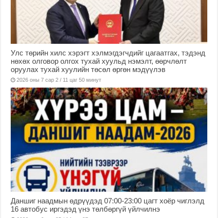
Улс төрийн хилс хэрэгт хэлмэгдэгчдийг цагаатгах, тэдэнд
нөхөх олговор олгох тухай хуульд нэмэлт, өөрчлөлт
оруулах тухай хуулийн төсөл өргөн мэдүүлэв
2026 оны 7 сар 2 / 11 цаг 50 минут
Даншиг наадмын өдрүүдэд 07:00-23:00 цагт хоёр чиглэлд
16 автобус иргэдэд үнэ төлбөргүй үйлчилнэ