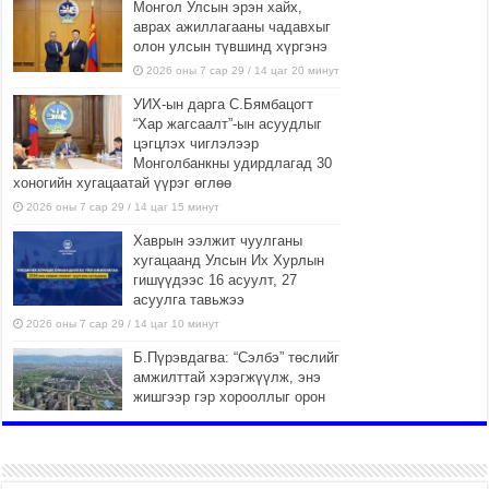
Монгол Улсын эрэн хайх,
аврах ажиллагааны чадавхыг
олон улсын түвшинд хүргэнэ
2026 оны 7 сар 29 / 14 цаг 20 минут
УИХ-ын дарга С.Бямбацогт
“Хар жагсаалт”-ын асуудлыг
цэгцлэх чиглэлээр
Монголбанкны удирдлагад 30
хоногийн хугацаатай үүрэг өглөө
2026 оны 7 сар 29 / 14 цаг 15 минут
Хаврын ээлжит чуулганы
хугацаанд Улсын Их Хурлын
гишүүдээс 16 асуулт, 27
асуулга тавьжээ
2026 оны 7 сар 29 / 14 цаг 10 минут
Б.Пүрэвдагва: “Сэлбэ” төслийг
амжилттай хэрэгжүүлж, энэ
жишгээр гэр хорооллыг орон
сууцжуулна
2026 оны 7 сар 29 / 9 цаг 58 минут
Иргэд нийгмийн харилцаа,