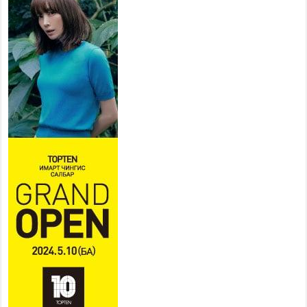
УДИРДЛАГУУДЫН АЖЛЫГ
ХҮНД СУРТЛЫГ БУУРУУЛЖ,
ИРГЭД, АЖ АХУЙН НЭГЖИЙН
АЧААГ ХЭРХЭН ХӨНГӨЛСНӨӨР ДҮГНЭНЭ
2026 оны 7 сар 21 / 10 цаг 09 минут
Байнгын хорооны дарга
М.Мандхай Цөлжилттэй
тэмцэх тухай НҮБ-ын
конвенцын талуудын 17 дугаар
бага хурал (СОР17)-ын бэлтгэл ажлын явцтай
танилцлаа
2026 оны 7 сар 21 / 10 цаг 03 минут
Б.Пүрэвдагва: Бүтээн байгуулалтын аливаа
ажил инженерийн хангамжийн байгууллагуудын
уялдаа холбоогүйгээс саатах ёсгүй
2026 оны 7 сар 20 / 17 цаг 21 минут
“Сэлбэ 20 минутын хот” төслийн анхны 12
давхар барилгын үндсэн карказ, цутгалтын ажил
дууслаа
2026 оны 7 сар 20 / 17 цаг 17 минут
Мопед, скүүтер, тэдгээртэй адилтгах үзүүлэлт