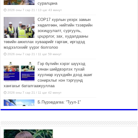
суралцана
2026 оны 7 сар 21 / 13 цаг 43 минут
COP17 хурлын үеэрх замын
хөдөлгөөн, нийтийн тээврийн
зохицуулалт, сургууль,
цэцэрлэг, зах, худалдааны
төвийн ажиллах хуваарийг гаргаж, иргэдэд
мэдээлэхийг үүрэг болголоо
2026 оны 7 сар 21 / 11 цаг 59 минут
Гэр бүлийн хэрэг шүүхэд
хянан шийдвэрлэх тухай
хуулиар хүүхдийн дээд ашиг
сонирхлыг нэн тэргүүнд
хангахыг баталгаажууллаа
2026 оны 7 сар 21 / 11 цаг 42 минут
Б.Пүрэвдагва: “Туул-1”
коллекторыг ашиглалтад
оруулж байж бид гэр
хорооллыг барилгажуулна
2026 оны 7 сар 21 / 10 цаг 15 минут
НИЙСЛЭЛ, АЙМГИЙН