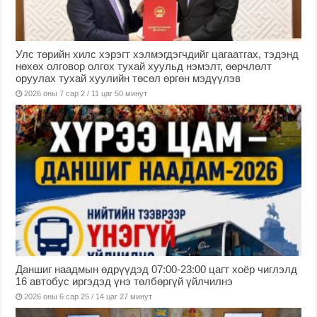
Улс төрийн хилс хэрэгт хэлмэгдэгчдийг цагаатгах, тэдэнд
нөхөх олговор олгох тухай хуульд нэмэлт, өөрчлөлт
оруулах тухай хуулийн төсөл өргөн мэдүүлэв
2026 оны 7 сар 2 / 11 цаг 50 минут
Даншиг наадмын өдрүүдэд 07:00-23:00 цагт хоёр чиглэлд
16 автобус иргэдэд үнэ төлбөргүй үйлчилнэ
2026 оны 6 сар 25 / 14 цаг 27 минут