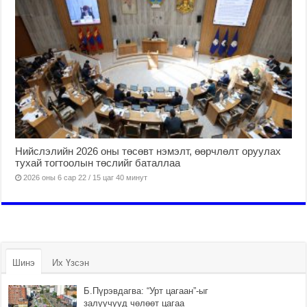
Нийслэлийн 2026 оны төсөвт нэмэлт, өөрчлөлт оруулах
тухай тогтоолын төслийг баталлаа
2026 оны 6 сар 22 / 15 цаг 40 минут
Шинэ
Их Үзсэн
Б.Пүрэвдагва: “Урт цагаан”-ыг
залуучууд чөлөөт цагаа