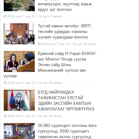
өнгөрүүлдэг, жуулчид зорьж
ирдэг цэг болгоно
2026 оны 7 сар 21 / 16 цаг 47 минут
Тусгай замын автобус /BRT/
төслийн удирдах хорооны
ээлжит хуралдаан боллоо
2026 оны 7 сар 21 / 16 цаг 43 минут
Ерөнхий сайд Н.Учрал БНХАУ-
аас Монгол Улсад суугаа
Элчин сайд Шэнь
Миньжюанийг хүлээн авч
уулзав
2026 оны 7 сар 21 / 16 цаг 39 минут
БҮГД НАЙРАМДАХ
ТАЖИКИСТАН УЛСТАЙ
ЭДИЙН ЗАСГИЙН ХАМТЫН
АЖИЛЛАГААГ ӨРГӨЖҮҮЛНЭ
2026 оны 7 сар 21 / 16 цаг 34 минут
26,992 суралцагч хотхоны бага
сургуульд, 8100 суралцагч
төрөлжсөн ахлах сургуульд