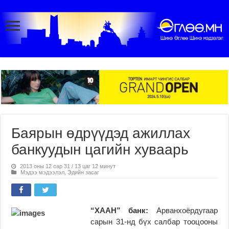
Баярын өдрүүдэд ажиллах
банкуудын цагийн хуваарь
2013 оны 12 сар 31 / 13 цаг 12 минут
Мэдээ мэдээлэл
,
Эдийн засаг
“ХААН” банк:
Арванхоёрдугаар
сарын 31-нд бүх салбар тооцооны