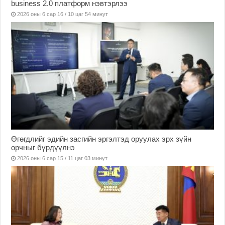
business 2.0 платформ нэвтэрлээ
2026 оны 6 сар 16 / 10 цаг 54 минут
Өгөгдлийг эдийн засгийн эргэлтэд оруулах эрх зүйн
орчныг бүрдүүлнэ
2026 оны 6 сар 15 / 11 цаг 03 минут