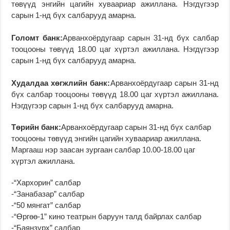
төвүүд энгийн цагийн хуваариар ажиллана. Нэгдүгээр
сарын 1-нд бүх салбарууд амарна.
Голомт банк:
Арванхоёрдугаар сарын 31-нд бүх салбар
тооцооны төвүүд 18.00 цаг хүртэл ажиллана. Нэгдүгээр
сарын 1-нд бүх салбарууд амарна.
Худалдаа хөгжлийн банк:
Арванхоёрдугаар сарын 31-нд
бүх салбар тооцооны төвүүд 18.00 цаг хүртэл ажиллана.
Нэгдүгээр сарын 1-нд бүх салбарууд амарна.
Төрийн банк:
Арванхоёрдугаар сарын 31-нд бүх салбар
тооцооны төвүүд энгийн цагийн хуваариар ажиллана.
Маргааш нэр заасан зургаан салбар 10.00-18.00 цаг
хүртэл ажиллана.
-“Хархорин” салбар
-“Занабазар” салбар
-“50 мянгат” салбар
-“Өргөө-1” кино театрын баруун талд байрлах салбар
-“Баянзүрх” салбар