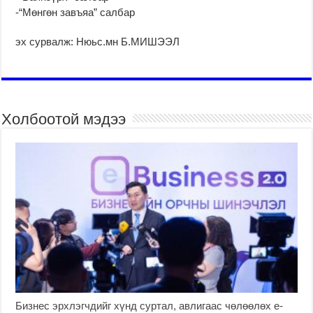
-“Мөнгөн завъяа” салбар
эх сурвалж: Нюьс.мн Б.МИШЭЭЛ
Холбоотой мэдээ
Бизнес эрхлэгчдийг хүнд суртал, авлигаас чөлөөлөх е-