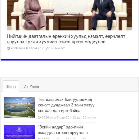
Нийгмийн даатгалын ерөнхий хуульд нэмэлт, өөрчлөлт
оруулах тухай хуулийн төсөл өргөн мэдүүлэв
2026 оны 6 сар 4 / 17 цаг 36 минут
Шинэ
Их Үзсэн
Төв цэвэрлэх байгууламжид
хоногт дунджаар 3 тонн хатуу
хог хаягдал ирж байна
2026 оны 7 сар 20 / 12 цаг 06 минут
“Эхийн алдар” одонгийн
шаардлагыг хөнгөрүүллээ