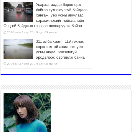
Усархаг аадар бороо орж
байгаа тул аюулгүй байдлаа
хангаж, үер усны аюулаас
сэрэмжлэхийг нийслэлийн
Онцгой байдлын газраас анхааруулж байна
2026 оны 7 сар 20 / 9 цаг 09 минут
311 алба хаагч, 119 техник
хэрэгсэлтэй ажиллаж үер
усны аюул, болзошгүй
эрсдэлээс сэргийлж байна
2026 оны 7 сар 20 / 9 цаг 05 минут
ЭМГЭНЭЛ
2026 оны 7 сар 19 / 15 цаг 15 минут
Аяллаа зөв төлөвлөхийг
иргэдэд зөвлөж байна
2026 оны 7 сар 16 / 11 цаг 50 минут
Үер усны болзошгүй аюулаас
сэргийлж, холбогдох
байгууллагууд өндөржүүлсэн
бэлэн байдалд ажиллаж байна