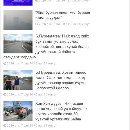
2026 оны 7 сар 20 / 11 цаг 51 минут
“Жил бүрийн өвөл, жил бүрийн
ижил асуудал”
2026 оны 7 сар 20 / 11 цаг 16 минут
Б.Пүрэвдагва: Нийслэлд хийх
бүх замыг ус зайлуулах
хоолойтой, явган хүний болон
дугуйн замтай байлгах
стандарт мөрдөнө
2026 оны 7 сар 20 / 9 цаг 24 минут
Б.Пүрэвдагва: Хотын төвөөс
Бэлх, Сэлх чиглэлд явахад
дугуйн замаар зорчих бүрэн
боломжтой боллоо
2026 оны 7 сар 20 / 9 цаг 20 минут
Хан-Уул дүүрэг, Чингисийн
өргөн чөлөөний ус зайлуулах
шугам хоолойн ажил 80
хувьтай үргэлжилж байна
2026 оны 7 сар 20 / 9 цаг 14 минут