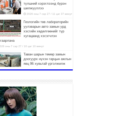
түлшний хэрэглээнд бүрэн
шилжүүллээ
2026 оны 7 сар 27 / 11 цаг 37 минут
Геологийн төв лабораторийн
уулзварын авто замын урд
хэсгийн хөдөлгөөнийг түр
хугацаанд хэсэгчлэн
згаарлана
026 оны 7 сар 27 / 10 цаг 10 минут
Таван шарын төмөр замын
доогуурх нүхэн гарцын ажлын
явц 96 хувьтай үргэлжилж
байна
026 оны 7 сар 27 / 10 цаг 04 минут
Нийслэлийн харьяа амаржих
газруудыг “Эх, хүүхдийн төв”
болгон өргөтгөнө
2026 оны 7 сар 27 / 9 цаг 58 минут
ТӨВ АЙМАГТ ӨВЛИЙН
БЭЛТГЭЛ АЖИЛ 80 ХУВЬТАЙ
ҮРГЭЛЖИЛЖ БАЙНА