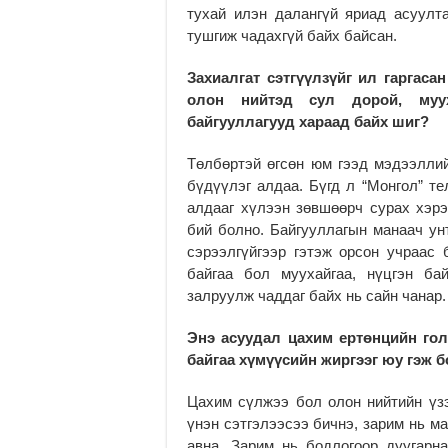
тухай илэн далангүй яриад асуулт
тушгиж чадахгүй байх байсан.
Захиалгат сэтгүүлзүйг ил гаргас
олон нийтэд сул дорой, муу
байгууллагууд хараад байх шиг?
Төлбөртэй өгсөн юм гээд мэдээллий
бүдүүлэг алдаа. Бүгд л “Монгол” те
алдааг хүлээн зөвшөөрч сурах хэрэ
бий болно. Байгууллагын манаач ун
сэрээлгүйгээр гэтэж орсон учраас 
байгаа бол муухайгаа, нүцгэн ба
залруулж чаддаг байх нь сайн чанар.
Энэ асуудал цахим ертөнцийн гол
байгаа хүмүүсийн жиргээг юу гэж 
Цахим сүлжээ бол олон нийтийн үз
үнэн сэтгэлээсээ бичнэ, зарим нь м
авна. Зарим нь бодлогоор дуугарна