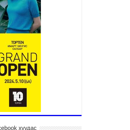
2026 оны 7 сар 27 / 9 цаг 51 минут
“Хөдөө аж ахуй, хөдөөгийн
хөгжил төслийн 2 дахь шат”
төслийн хүрээнд 4 банктай
дамжуулан зээлдүүлэх гэрээ
йгууллаа
026 оны 7 сар 27 / 9 цаг 40 минут
Х-ын гишүүн С.Зулпхар: Иргэдийн санал
уль тогтоох үйл ажиллагааны чухал үндэс
026 оны 7 сар 27 / 9 цаг 19 минут
өнхий хяналтын хоёр удаагийн сонсголд 345
н оролцжээ
026 оны 7 сар 27 / 9 цаг 13 минут
нан шалгах түр хорооны нотлох баримттай
элттэй танилцах боломжтой боллоо.
026 оны 7 сар 23 / 15 цаг 58 минут
үжин замын тээвэр энэ оны 12 дугаар сард
иглалтад бүрэн орно
026 оны 7 сар 23 / 10 цаг 21 минут
cebook хуудас