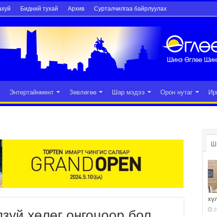
ахуй
Бидний тухай
Архив
Сурталчилгаа байрлуулах
Энтертайнмент
Зөвлөгөө
Шар мэдээ
Орон нутаг
Ир
Ш
хү
2
лзүй хөлөг онгоцоор бол