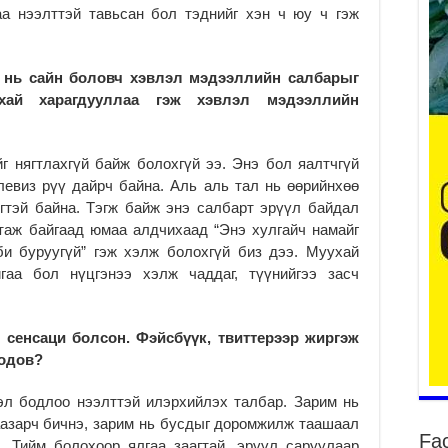
аа нээлттэй тавьсан бол тэднийг хэн ч юу ч гэж
ан нь сайн боловч хэвлэл мэдээллийн салбарыг
хай харагдууллаа гэж хэвлэл мэдээллийн
ба
2
г нягтлахгүй байж болохгүй ээ. Энэ бол яалтчгүй
УИ
левиз рүү дайрч байна. Аль аль тал нь өөрийнхөө
ху
гтэй байна. Тэгж байж энэ салбарт эрүүл байдал
2
таж байгаад юмаа алдчихаад “Энэ хулгайч намайг
Ер
би буруугүй” гэж хэлж болохгүй биз дээ. Муухай
хү
йгаа бол нүцгэнээ хэлж чаддаг, түүнийгээ засч
2
Хя
нэ
 сенсаци болсон. Фэйсбүүк, твиттерээр жиргэж
2
бодов?
Дү
эл бодлоо нээлттэй илэрхийлэх талбар. Зарим нь
аш
аазарч бичнэ, зарим нь бусдыг доромжилж таашаал
2
Fa
. Тийм болохоор ялгаа заагтай, эрүүл саруулаар