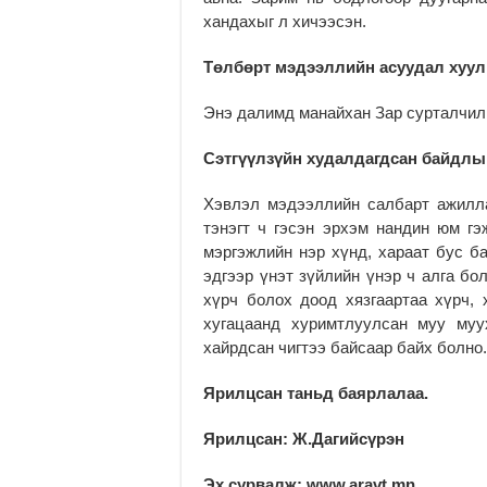
хандахыг л хичээсэн.
Төлбөрт мэдээллийн асуудал хуули
Энэ далимд манайхан Зар сурталчилг
Сэтгүүлзүйн худалдагдсан байдлыг
Хэвлэл мэдээллийн салбарт ажилла
тэнэгт ч гэсэн эрхэм нандин юм гэ
мэргэжлийн нэр хүнд, хараат бус б
эдгээр үнэт зүйлийн үнэр ч алга бо
хүрч болох доод хязгаартаа хүрч, 
хугацаанд хуримтлуулсан муу муу
хайрдсан чигтээ байсаар байх болно.
Ярилцсан таньд баярлалаа.
Ярилцсан: Ж.Дагийсүрэн
Эх сурвалж:
www.aravt.mn