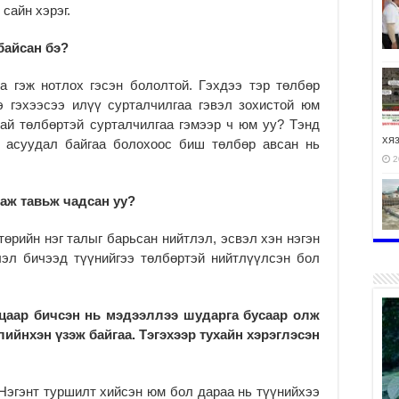
сайн хэрэг.
 байсан бэ?
а гэж нотлох гэсэн бололтой. Гэхдээ тэр төлбөр
э гэхээсээ илүү сурталчилгаа гэвэл зохистой юм
ай төлбөртэй сурталчилгаа гэмээр ч юм уу? Тэнд
хя
л асуудал байгаа болохоос биш төлбөр авсан нь
2
аж тавьж чадсан уу?
төрийн нэг талыг барьсан нийтлэл, эсвэл хэн нэгэн
2
лэл бичээд түүнийгээ төлбөртэй нийтлүүлсэн бол
уцаар бичсэн нь мэдээллээ шударга бусаар олж
лийнхэн үзэж байгаа. Тэгэхээр тухайн хэрэглэсэн
. Нэгэнт туршилт хийсэн юм бол дараа нь түүнийхээ