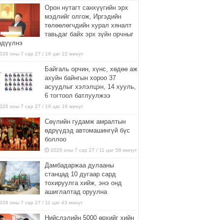
Орон нутагт санхүүгийн эрх
мэдлийг олгож, Иргэдийн
төлөөлөгчдийн хурал хяналт
тавьдаг байх эрх зүйн орчныг
рдүүлнэ
026 оны 7 сар 27 / 16 цаг 22 минут
Байгаль орчин, хүнс, хөдөө аж
ахуйн байнгын хороо 37
асуудлыг хэлэлцэн, 14 хууль,
6 тогтоол батлуулжээ
026 оны 7 сар 27 / 16 цаг 16 минут
Сөүлийн гудамж амралтын
өдрүүдэд автомашингүй бүс
боллоо
2026 оны 7 сар 27 / 11 цаг 58 минут
Дамбадаржаа дулааны
станцад 10 дугаар сард
тохируулга хийж, энэ онд
ашиглалтад оруулна
026 оны 7 сар 27 / 11 цаг 43 минут
Нийслэлийн 5000 өрхийг хийн