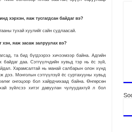
Аг
хү
өр
нд хэрхэн, яаж тусгагдсан байдаг вэ?
2
Ни
ааны тухай хуулийг сайн судлаасай.
зо
мэ
 хэн, яаж засаж залруулах вэ?
2
УИ
гсад, та бид бүгдээрээ хичээмээр байна. Адгийн
па
ж байдаг даа. Сэтгүүлчдийн хувьд тэр нь ёс зүй,
со
айдал. Харамсалтай нь манай салбарын олон хүнд
2
лж дээ. Монголын сэтгүүлзүй ёс суртахууны хувьд
хөлөг онгоцоор бол хайрдчихаад байна. Өнгөрсөн
Ни
ор
хай зүйлсээ хитэг давуулан чулуудахгүй л бол
2
Soc
Хү
үй
ба
2
Аю