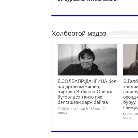
Холбоотой мэдээ
Б.ЗОЛБАЯР:ДАНГИНА бол
Э.Галб
алдартай жүжигчин,
хэвлий
циркчин Э.Лхагва-Очирыг
ашиглу
бүтээлцсэн кино гэж
өрөнд 
бэлгэшээн харж байгаа
буруу,
сайжру
2026 оны 1 сар 5 / 13 цаг 17
минут
2025 он
минут