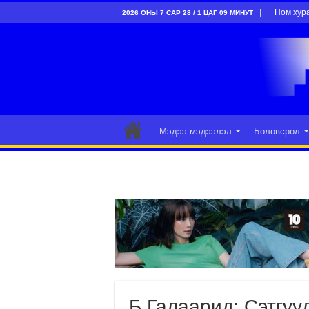
Ном хур
2026 ОНЫ 7 САР 28 / 1 ЦАГ 09 МИНУТ
Мэдээ мэдээлэл
Боловсрол
Б.Галаарид: Сэтгүү