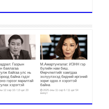
хо
ху
2
“4
бо
тө
хү
2
Б.
ца
бо
2
адрал: Газрын
М.Амартунгалаг: ИЗНН гэр
Ту
н баялагаа
бүлийн нам биш.
хо
улж байгаа улс нь
Өөрчлөлтийг хамтдаа
ороод байна гэдэг
эхлүүлэхэд бидний иргэний
2
 энэ гэрээг яаралтай
зориг одоо л хэрэгтэй
Ер
улах хэрэгтэй
байна
су
ы 12 сар 10 / 13 цаг 20
2025 оны 11 сар 6 / 11 цаг 54
ав
минут
2
БҮ