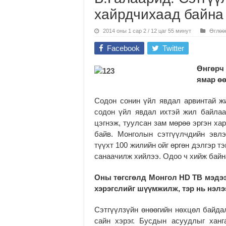
хайрдчихаад байна
2014 оны 1 сар 2 / 12 цаг 55 минут
Өглөө
Facebook
Twitter
Өнгөрч
ямар ө
Содон сонин үйл явдал арвинтай ж
содон үйл явдал ихтэй жил байлаа
цэгнэж, туулсан зам мөрөө эргэн ха
байв. Монголын сэтгүүлчдийн эвл
түүхт 100 жилийн ойг өргөн дэлгэр 
санаачилж хийлээ. Одоо ч хийж байн
Оны төгсгөлд Монгол
HD
ТВ мэдээ
хэрэгслийг шүүмжилж, тэр нь нэлээ
Сэтгүүлзүйн өнөөгийн нөхцөл байдал
сайн хэрэг. Бусдын асуудлыг ханг