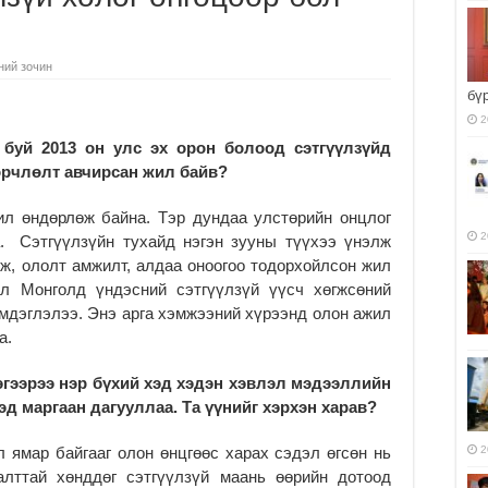
ний зочин
бү
2
 буй
2013 он улс эх орон болоод сэтгүүлзүй
д
өрчлөлт авчирсан жил байв?
ил өндөрлөж байна. Тэр дундаа улстөрийн онцлог
2
. Сэтгүүлзүйн тухайд нэгэн зууны түүхээ үнэлж
рж, ололт амжилт, алдаа оноогоо тодорхойлсон жил
эл Монголд үндэсний сэтгүүлзүй үүсч хөгжсөний
тэмдэглэлээ. Энэ арга хэмжээний хүрээнд олон ажил
а.
гээрээ нэр бүхий хэд хэдэн хэвлэл мэдээллийн
д маргаан дагууллаа. Та үүнийг хэрхэн харав?
 ямар байгааг олон өнцгөөс харах сэдэл өгсөн нь
2
алттай хөнддөг сэтгүүлзүй маань өөрийн дотоод