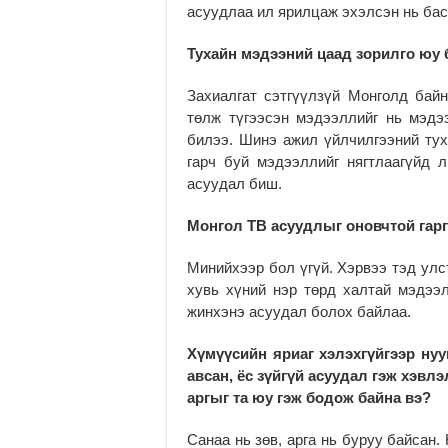
асуудлаа ил ярилцаж эхэлсэн нь бас 
Тухайн мэдээний цаад зорилго юу
Захиалгат сэтгүүлзүй Монголд байн
төлж түгээсэн мэдээллийг нь мэдэ
билээ. Шинэ ажил үйлчилгээний тух
гарч буй мэдээллийг нягтлаагүйд 
асуудал биш.
Монгол ТВ асуудлыг оновчтой гарг
Минийхээр бол үгүй. Хэрвээ тэд улс
хувь хүний нэр төрд халтай мэдээ
жинхэнэ асуудал болох байлаа.
Хүмүүсийн яриаг хэлэхгүйгээр ну
авсан, ёс зүйгүй асуудал гэж хэвлэ
аргыг та юу гэж бодож байна вэ?
Санаа нь зөв, арга нь буруу байсан