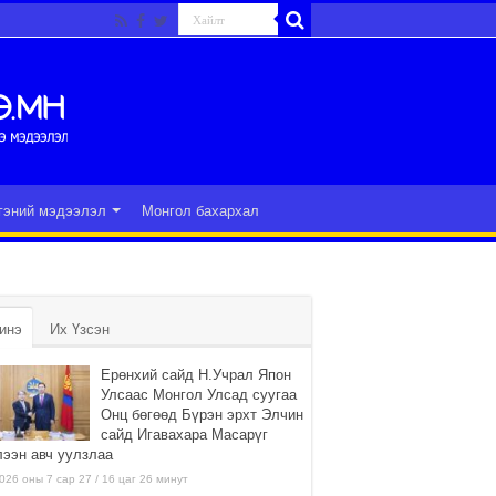
гэний мэдээлэл
Монгол бахархал
инэ
Их Үзсэн
Ерөнхий сайд Н.Учрал Япон
Улсаас Монгол Улсад суугаа
Онц бөгөөд Бүрэн эрхт Элчин
сайд Игавахара Масарүг
лээн авч уулзлаа
026 оны 7 сар 27 / 16 цаг 26 минут