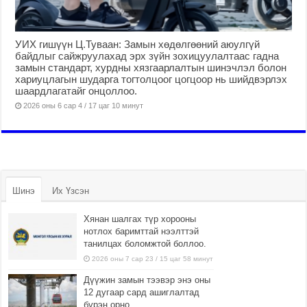
УИХ гишүүн Ц.Туваан: Замын хөдөлгөөний аюулгүй
байдлыг сайжруулахад эрх зүйн зохицуулалтаас гадна
замын стандарт, хурдны хязгаарлалтын шинэчлэл болон
хариуцлагын шударга тогтолцоог цогцоор нь шийдвэрлэх
шаардлагатайг онцоллоо.
2026 оны 6 сар 4 / 17 цаг 10 минут
Шинэ
Их Үзсэн
Хянан шалгах түр хорооны
нотлох баримттай нээлттэй
танилцах боломжтой боллоо.
2026 оны 7 сар 23 / 15 цаг 58 минут
Дүүжин замын тээвэр энэ оны
12 дугаар сард ашиглалтад
бүрэн орно