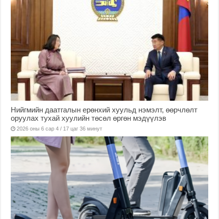
Нийгмийн даатгалын ерөнхий хуульд нэмэлт, өөрчлөлт
оруулах тухай хуулийн төсөл өргөн мэдүүлэв
2026 оны 6 сар 4 / 17 цаг 36 минут