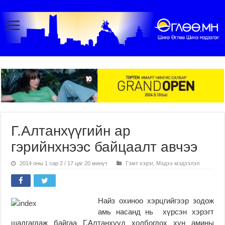
Г.Алтанхүүгийн ар
гэрийнхнээс байцаалт авчээ
2014 оны 1 сар 2 / 17 цаг 20 минут
Гэмт хэрэг
,
Мэдээ мэдээлэл
Найз охиноо хэрцгийгээр зодож
амь насанд нь хүрсэн хэрэгт
шалгагдаж байгаа Г.Алтанхүүд холбогдох хүн амины