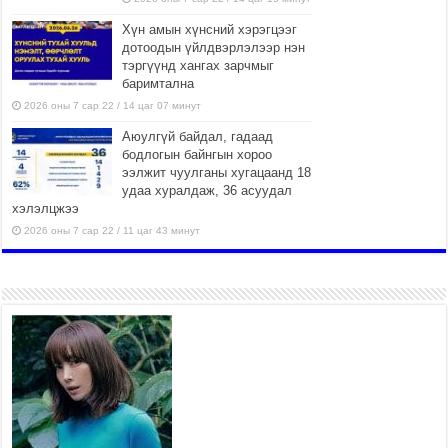
Хүн амын хүнсний хэрэгцээг
дотоодын үйлдвэрлэлээр нэн
тэргүүнд хангах зарчмыг
баримтална
2026 оны 7 сар 22 / 14 цаг 07 минут
Аюулгүй байдал, гадаад
бодлогын байнгын хороо
ээлжит чуулганы хугацаанд 18
удаа хуралдаж, 36 асуудал
хэлэлцжээ
2026 оны 7 сар 22 / 11 цаг 43 минут
“4 улирлын турш үйл
ажиллагаа явуулах
боломжтой-Хүүхэд хөгжүүлэх
төв” байгуулах төсөлд төр,
хувийн хэвшлийн түншлэлийн хүрээнд хамтран
ажиллахыг урьж байна
2026 оны 7 сар 22 / 9 цаг 28 минут
Б.Пүрэвдагва: “Урт цагаан”-ыг
залуучууд чөлөөт цагаа
өнгөрүүлдэг, жуулчид зорьж