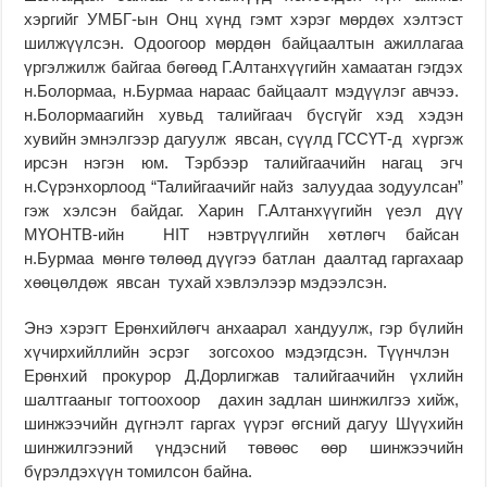
хэргийг УМБГ-ын Онц хүнд гэмт хэрэг мөрдөх хэлтэст
шилжүүлсэн. Одоогоор мөрдөн байцаалтын ажиллагаа
үргэлжилж байгаа бөгөөд Г.Алтанхүүгийн хамаатан гэгдэх
н.Болормаа, н.Бурмаа нараас байцаалт мэдүүлэг авчээ.
н.Болормаагийн хувьд талийгаач бүсгүйг хэд хэдэн
хувийн эмнэлгээр дагуулж явсан, сүүлд ГССҮТ-д хүргэж
ирсэн нэгэн юм. Тэрбээр талийгаачийн нагац эгч
н.Сүрэнхорлоод “Талийгаачийг найз залуудаа зодуулсан”
гэж хэлсэн байдаг. Харин Г.Алтанхүүгийн үеэл дүү
МҮОНТВ-ийн HIT нэвтрүүлгийн хөтлөгч байсан
н.Бурмаа мөнгө төлөөд дүүгээ батлан даалтад гаргахаар
хөөцөлдөж явсан тухай хэвлэлээр мэдээлсэн.
Энэ хэрэгт Ерөнхийлөгч анхаарал хандуулж, гэр бүлийн
хүчирхийллийн эсрэг зогсохоо мэдэгдсэн. Түүнчлэн
Ерөнхий прокурор Д.Дорлигжав талийгаачийн үхлийн
шалтгааныг тогтоохоор дахин задлан шинжилгээ хийж,
шинжээчийн дүгнэлт гаргах үүрэг өгсний дагуу Шүүхийн
шинжилгээний үндэсний төвөөс өөр шинжээчийн
бүрэлдэхүүн томилсон байна.