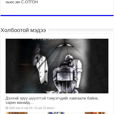
ньюс.мн С.ОТГОН
Холбоотой мэдээ
Дэлхий эрүү шүүлттэй тэмуэгчдийг хамгаалж байна,
харин манайд…
2026 оны 6 сар 29 / 15 цаг 23 минут