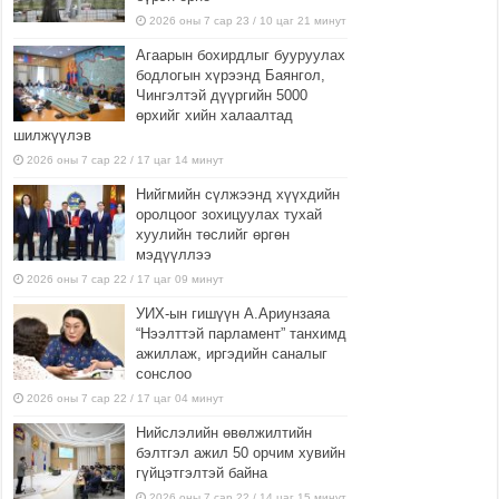
2026 оны 7 сар 23 / 10 цаг 21 минут
Агаарын бохирдлыг бууруулах
бодлогын хүрээнд Баянгол,
Чингэлтэй дүүргийн 5000
өрхийг хийн халаалтад
шилжүүлэв
2026 оны 7 сар 22 / 17 цаг 14 минут
Нийгмийн сүлжээнд хүүхдийн
оролцоог зохицуулах тухай
хуулийн төслийг өргөн
мэдүүллээ
2026 оны 7 сар 22 / 17 цаг 09 минут
УИХ-ын гишүүн А.Ариунзаяа
“Нээлттэй парламент” танхимд
ажиллаж, иргэдийн саналыг
сонслоо
2026 оны 7 сар 22 / 17 цаг 04 минут
Нийслэлийн өвөлжилтийн
бэлтгэл ажил 50 орчим хувийн
гүйцэтгэлтэй байна
2026 оны 7 сар 22 / 14 цаг 15 минут