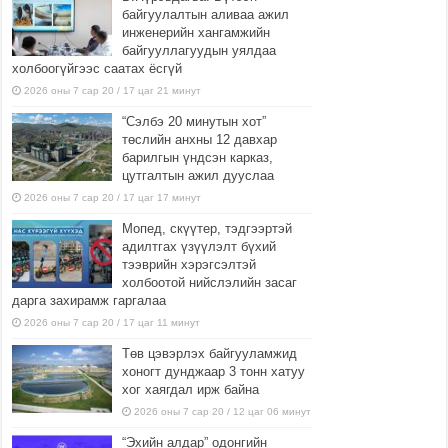
байгуулалтын аливаа ажил
инженерийн хангамжийн
байгууллагуудын уялдаа
холбоогүйгээс саатах ёсгүй
2026 оны 7 сар 20 / 17 цаг 21 минут
“Сэлбэ 20 минутын хот”
төслийн анхны 12 давхар
барилгын үндсэн карказ,
цутгалтын ажил дууслаа
2026 оны 7 сар 20 / 17 цаг 17 минут
Мопед, скүүтер, тэдгээртэй
адилтгах үзүүлэлт бүхий
тээврийн хэрэгсэлтэй
холбоотой нийслэлийн засаг
дарга захирамж гаргалаа
2026 оны 7 сар 20 / 17 цаг 11 минут
Төв цэвэрлэх байгууламжид
хоногт дунджаар 3 тонн хатуу
хог хаягдал ирж байна
2026 оны 7 сар 20 / 12 цаг 06 минут
“Эхийн алдар” одонгийн