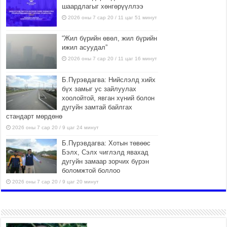
шаардлагыг хөнгөрүүллээ
2026 оны 7 сар 20 / 11 цаг 51 минут
“Жил бүрийн өвөл, жил бүрийн
ижил асуудал”
2026 оны 7 сар 20 / 11 цаг 16 минут
Б.Пүрэвдагва: Нийслэлд хийх
бүх замыг ус зайлуулах
хоолойтой, явган хүний болон
дугуйн замтай байлгах
стандарт мөрдөнө
2026 оны 7 сар 20 / 9 цаг 24 минут
Б.Пүрэвдагва: Хотын төвөөс
Бэлх, Сэлх чиглэлд явахад
дугуйн замаар зорчих бүрэн
боломжтой боллоо
2026 оны 7 сар 20 / 9 цаг 20 минут
Хан-Уул дүүрэг, Чингисийн
өргөн чөлөөний ус зайлуулах
шугам хоолойн ажил 80
хувьтай үргэлжилж байна