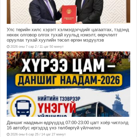
Улс төрийн хилс хэрэгт хэлмэгдэгчдийг цагаатгах, тэдэнд
нөхөх олговор олгох тухай хуульд нэмэлт, өөрчлөлт
оруулах тухай хуулийн төсөл өргөн мэдүүлэв
2026 оны 7 сар 2 / 11 цаг 50 минут
Даншиг наадмын өдрүүдэд 07:00-23:00 цагт хоёр чиглэлд
16 автобус иргэдэд үнэ төлбөргүй үйлчилнэ
2026 оны 6 сар 25 / 14 цаг 27 минут