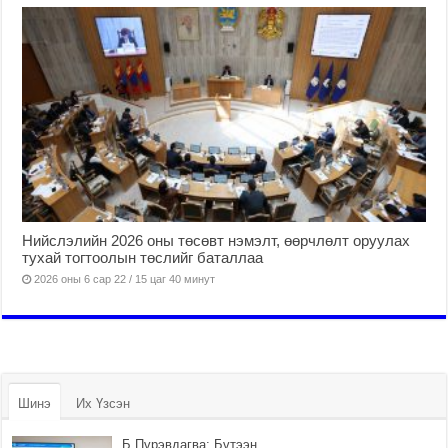
Нийслэлийн 2026 оны төсөвт нэмэлт, өөрчлөлт оруулах
тухай тогтоолын төслийг баталлаа
2026 оны 6 сар 22 / 15 цаг 40 минут
Шинэ
Их Үзсэн
Б.Пүрэвдагва: Бүтээн