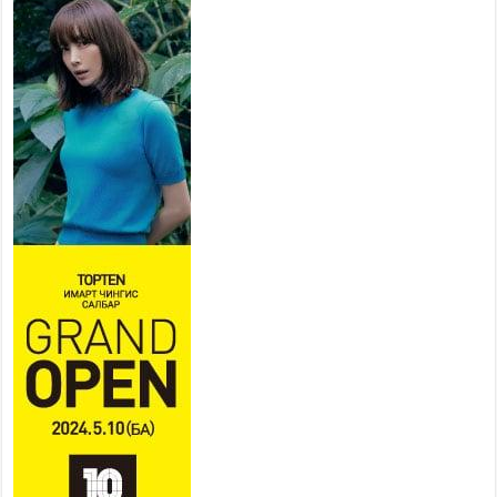
2026 оны 7 сар 20 / 9 цаг 14 минут
Усархаг аадар бороо орж
байгаа тул аюулгүй байдлаа
хангаж, үер усны аюулаас
сэрэмжлэхийг нийслэлийн
Онцгой байдлын газраас анхааруулж байна
2026 оны 7 сар 20 / 9 цаг 09 минут
311 алба хаагч, 119 техник хэрэгсэлтэй ажиллаж
үер усны аюул, болзошгүй эрсдэлээс сэргийлж
байна
2026 оны 7 сар 20 / 9 цаг 05 минут
Аяллаа зөв төлөвлөхийг иргэдэд зөвлөж байна
2026 оны 7 сар 16 / 11 цаг 50 минут
Үер усны болзошгүй аюулаас сэргийлж,
холбогдох байгууллагууд өндөржүүлсэн бэлэн
байдалд ажиллаж байна
2026 оны 7 сар 15 / 13 цаг 06 минут
Монгол адууны үнэ цэнийг дэлхийд сурталчлах
“Дэлхийн адууны өдөр”-т 15000 морьтон оролцож
байна