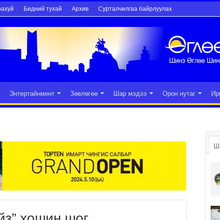
рахуй
Бидний тухай
Архив
Сурталчилгаа байрлуулах
Энтертайнмент
Зөвлөгөө
Шар мэдээ
Орон нутаг
Ир
Ш
йз” хошин шог