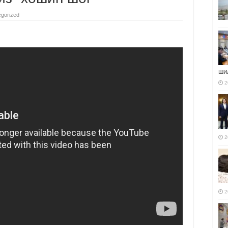
gorized
ши
2
2
2