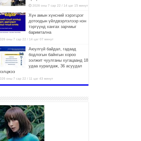
2026 оны 7 сар 22 / 14 цаг 15 минут
Хүн амын хүнсний хэрэгцээг
дотоодын үйлдвэрлэлээр нэн
тэргүүнд хангах зарчмыг
баримтална
026 оны 7 сар 22 / 14 цаг 07 минут
Аюулгүй байдал, гадаад
бодлогын байнгын хороо
ээлжит чуулганы хугацаанд 18
удаа хуралдаж, 36 асуудал
лэлцжээ
026 оны 7 сар 22 / 11 цаг 43 минут
“4 улирлын турш үйл
ажиллагаа явуулах
боломжтой-Хүүхэд хөгжүүлэх
төв” байгуулах төсөлд төр,
вийн хэвшлийн түншлэлийн хүрээнд хамтран
иллахыг урьж байна
026 оны 7 сар 22 / 9 цаг 28 минут
Б.Пүрэвдагва: “Урт цагаан”-ыг
залуучууд чөлөөт цагаа