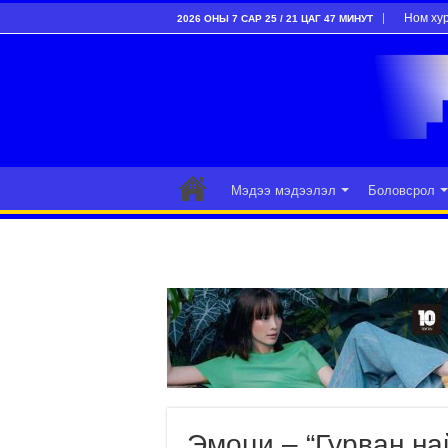
Ном ху
2026 ОНЫ 7 САР 25 / 21 ЦАГ 47 МИНУТ
Мэдээ мэдээлэл
Боловсрол
Эмоци – “Гурван на