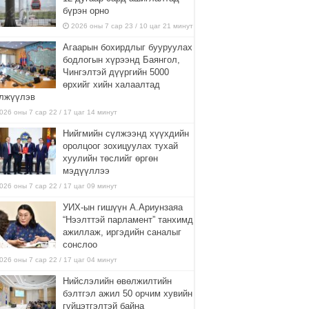
бүрэн орно
2026 оны 7 сар 23 / 10 цаг 21 минут
Агаарын бохирдлыг бууруулах
бодлогын хүрээнд Баянгол,
Чингэлтэй дүүргийн 5000
өрхийг хийн халаалтад
лжүүлэв
026 оны 7 сар 22 / 17 цаг 14 минут
Нийгмийн сүлжээнд хүүхдийн
оролцоог зохицуулах тухай
хуулийн төслийг өргөн
мэдүүллээ
026 оны 7 сар 22 / 17 цаг 09 минут
УИХ-ын гишүүн А.Ариунзаяа
“Нээлттэй парламент” танхимд
ажиллаж, иргэдийн саналыг
сонслоо
026 оны 7 сар 22 / 17 цаг 04 минут
Нийслэлийн өвөлжилтийн
бэлтгэл ажил 50 орчим хувийн
гүйцэтгэлтэй байна