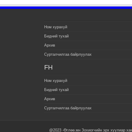
Ном хурахуй
Бидний тухай
Архив
Сурталчилгаа байрлуулах
FH
Ном хурахуй
Бидний тухай
Архив
Сурталчилгаа байрлуулах
@2023 -Өглөө.мн Зохиогчийн эрх хуулиар ха