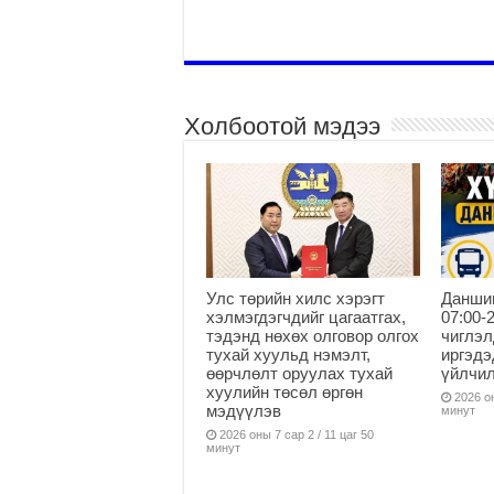
Холбоотой мэдээ
Улс төрийн хилс хэрэгт
Данши
хэлмэгдэгчдийг цагаатгах,
07:00-
тэдэнд нөхөх олговор олгох
чиглэл
тухай хуульд нэмэлт,
иргэдэ
өөрчлөлт оруулах тухай
үйлчи
хуулийн төсөл өргөн
2026 он
мэдүүлэв
минут
2026 оны 7 сар 2 / 11 цаг 50
минут