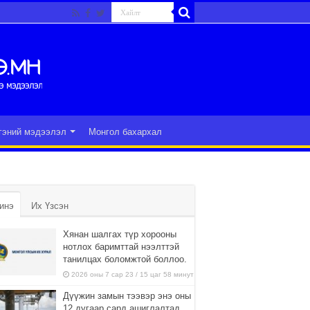
гэний мэдээлэл
Монгол бахархал
инэ
Их Үзсэн
Хянан шалгах түр хорооны
нотлох баримттай нээлттэй
танилцах боломжтой боллоо.
2026 оны 7 сар 23 / 15 цаг 58 минут
Дүүжин замын тээвэр энэ оны
12 дугаар сард ашиглалтад