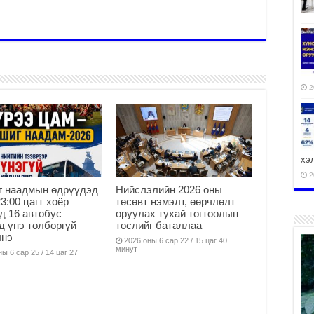
2
хэ
2
г наадмын өдрүүдэд
Нийслэлийн 2026 оны
23:00 цагт хоёр
төсөвт нэмэлт, өөрчлөлт
д 16 автобус
оруулах тухай тогтоолын
д үнэ төлбөргүй
төслийг баталлаа
лнэ
2026 оны 6 сар 22 / 15 цаг 40
ху
минут
ы 6 сар 25 / 14 цаг 27
аж
2