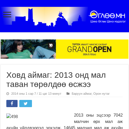
Ховд аймаг: 2013 онд мал
таван төрөлдөө өсжээ
2014 оны 1 сар 7 / 11 цаг 13 минут
Баруун аймаг
,
Орон нутаг
2013 оны эцсээр 7042
малчин өрх мал аж
ахуйн үйлдвэрлэл эрхэлж, 14645 малчид мал аж ахуйн