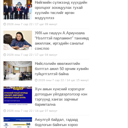
Нийгмийн сүлжээнд хүүхдийн
оролцоог зохицуулах тухай
хуулийн төслийг өргөн
мэдүүллээ
2026 оны 7 сар 22 / 17 цаг 09 минут
УИХ-ын гишүүн А.Ариунзаяа
“Нээлттэй парламент” танхимд
ажиллаж, иргэдийн саналыг
сонслоо
2026 оны 7 сар 22 / 17 цаг 04 минут
Нийслэлийн өвөлжилтийн
бэлтгэл ажил 50 орчим хувийн
гүйцэтгэлтэй байна
2026 оны 7 сар 22 / 14 цаг 15 минут
Хүн амын хүнсний хэрэгцээг
дотоодын үйлдвэрлэлээр нэн
тэргүүнд хангах зарчмыг
баримтална
2026 оны 7 сар 22 / 14 цаг 07 минут
Аюулгүй байдал, гадаад
бодлогын байнгын хороо