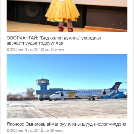
ӨВӨРХАНГАЙ: “Бид өвлөн дуулна” уралдаан
авьяастнуудыг тодрууллаа
2026 оны 5 сар 26 / 12 цаг 25 минут
Японоос Өмнөговь аймаг руу анхны шууд нислэг үйлдэнэ
2026 оны 5 сар 20 / 11 цаг 26 минут