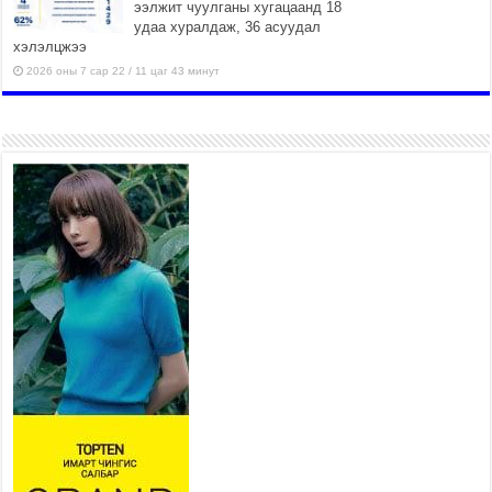
ээлжит чуулганы хугацаанд 18
удаа хуралдаж, 36 асуудал
хэлэлцжээ
2026 оны 7 сар 22 / 11 цаг 43 минут
“4 улирлын турш үйл
ажиллагаа явуулах
боломжтой-Хүүхэд хөгжүүлэх
төв” байгуулах төсөлд төр,
хувийн хэвшлийн түншлэлийн хүрээнд хамтран
ажиллахыг урьж байна
2026 оны 7 сар 22 / 9 цаг 28 минут
Б.Пүрэвдагва: “Урт цагаан”-ыг
залуучууд чөлөөт цагаа
өнгөрүүлдэг, жуулчид зорьж
ирдэг цэг болгоно
2026 оны 7 сар 21 / 16 цаг 47 минут
Тусгай замын автобус /BRT/ төслийн удирдах
хорооны ээлжит хуралдаан боллоо
2026 оны 7 сар 21 / 16 цаг 43 минут
Ерөнхий сайд Н.Учрал БНХАУ-аас Монгол Улсад
суугаа Элчин сайд Шэнь Миньжюанийг хүлээн