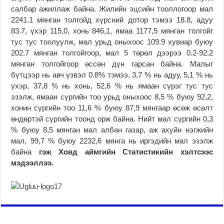
салбар ажиллаж байна. Жилийн эцсийн тооллогоор мал
2241.1 мянган толгойд хүрсний дотор тэмээ 18.8, адуу
83.7, үхэр 115,0, хонь 846,1, ямаа 1177,5 мянган толгойг
тус тус тоолуулж, мал урьд оныхоос 109.9 хувиар буюу
202.7 мянган толгойгоор, мал 5 төрөл дээрээ 0.2-92.2
мянган толгойгоор өссөн дүн гарсан байна. Малыг
бүтцээр нь авч үзвэл 0.8% тэмээ, 3,7 % нь адуу, 5,1 % нь
үхэр, 37,8 % нь хонь, 52,6 % нь ямаан сүрэг тус тус
эзэлж, ямаан сүргийн тоо урьд оныхоос 8,5 % буюу 92,2,
хонин сүргийн тоо 11,6 % буюу 87,9 мянгаар өсөж өсөлт
өндөртэй сүргийн тоонд орж байна. Нийт мал сүргийн 0,3
% буюу 8,5 мянган мал албан газар, аж ахуйн нэгжийн
мал, 99,7 % буюу 2232,6 мянга нь иргэдийн мал эзэлж
байна
гэж Ховд аймгийн Статистикийн хэлтсээс
мэдээллээ.