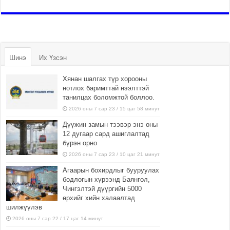
Шинэ
Их Үзсэн
Хянан шалгах түр хорооны
нотлох баримттай нээлттэй
танилцах боломжтой боллоо.
2026 оны 7 сар 23 / 15 цаг 58 минут
Дүүжин замын тээвэр энэ оны
12 дугаар сард ашиглалтад
бүрэн орно
2026 оны 7 сар 23 / 10 цаг 21 минут
Агаарын бохирдлыг бууруулах
бодлогын хүрээнд Баянгол,
Чингэлтэй дүүргийн 5000
өрхийг хийн халаалтад
шилжүүлэв
2026 оны 7 сар 22 / 17 цаг 14 минут