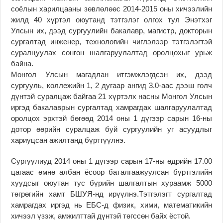
соёлын харилцааны зөвлөлөөс 2014-2015 оны хичээлийн
жилд 40 хүртэл оюутанд тэтгэлэг олгох тул Энэтхэг
Улсын их, дээд сургуулийн бакалавр, магистр, докторын
сургалтад инженер, технологийн чиглэлээр тэтгэлэгтэй
суралцуулах сонгон шалгаруулалтад оролцохыг урьж
байна.
Монгол Улсын магадлан итгэмжлэгдсэн их, дээд
сургууль, коллежийн 1, 2 дугаар ангид 3.0-аас дээш голч
дүнтэй суралцаж байгаа 21 хүртэлх насны Монгол Улсын
иргэд бакалаврын сургалтад хамрагдах шалгаруулалтад
оролцох эрхтэй бөгөөд 2014 оны 1 дүгээр сарын 16-ны
дотор өөрийн суралцаж буй сургуулийн уг асуудлыг
хариуцсан ажилтанд бүртгүүлнэ.
Сургуулиуд 2014 оны 1 дүгээр сарын 17-ны өдрийн 17.00
цагаас өмнө албан ёсоор баталгаажуулсан бүртгэлийн
хуудсыг оюутан тус бүрийн шалгалтын хураамж 5000
төгрөгийн хамт БШУЯ-нд ирүүлнэ.Тэтгэлэгт сургалтад
хамрагдах иргэд нь ЕБС-д физик, хими, математикийн
хичээл үзэж, амжилттай дүнтэй төгссөн байх ёстой.