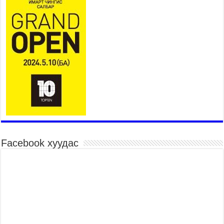
2026 оны 7 сар 20 / 17 цаг 21 минут
“Сэлбэ 20 минутын хот” төслийн анхны 12
давхар барилгын үндсэн карказ, цутгалтын ажил
дууслаа
2026 оны 7 сар 20 / 17 цаг 17 минут
Мопед, скүүтер, тэдгээртэй адилтгах үзүүлэлт
бүхий тээврийн хэрэгсэлтэй холбоотой
нийслэлийн засаг дарга захирамж гаргалаа
2026 оны 7 сар 20 / 17 цаг 11 минут
Төв цэвэрлэх байгууламжид хоногт дунджаар 3
тонн хатуу хог хаягдал ирж байна
2026 оны 7 сар 20 / 12 цаг 06 минут
Facebook хуудас
“Эхийн алдар” одонгийн шаардлагыг
хөнгөрүүллээ
2026 оны 7 сар 20 / 11 цаг 51 минут
“Жил бүрийн өвөл, жил бүрийн ижил асуудал”
2026 оны 7 сар 20 / 11 цаг 16 минут
Б.Пүрэвдагва: Нийслэлд хийх бүх замыг ус
зайлуулах хоолойтой, явган хүний болон дугуйн