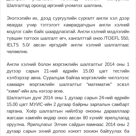
Шалгалтад ороход иргэний үнэмлэх шалгана.
Энэтхэгийн их, дээд сургуулийн сургалт англи хэл дээр
явагдах учир тэтгэлэгт хамрагдагчдын англи хэлний
мэдлэг сайн байх шаардлагатай. Англи хэлний мэдлэгийн
түвшин тогтоох шалгалт өгч, хангалттай оноо /TOEFL 550,
IELTS 5.0/ авсан иргэдийг англи хэлний шалгалтаас
чөлөөлнө.
Англи хэлний болон мэргэжлийн шалгалтыг 2014 оны 1
дүгээр сарын 21-ний өдрийн 15.00 цагт тестийн
хэлбэрээр авна. Суралцаж байгаа мэргэжлийн чиглэлээс
хамаарч мэргэжлийн шалгалтыг “математик” эсвэл
“хими”-ийн аль нэгээр өгнө.
Шалгалтын дүнг 2014 оны 1 дугаар сарын 24-ний өдрийн
15.00 цагт МУИС-ийн 2 дугаар байрны зарлалын самбарт
гаргана. Хоёр шалгалтын нийлбэр онооны дарааллаар
жагсаан хамгийн өндөр оноо авсан 80 хүнийг ярилцлагад
оруулна. Ярилцлагыг Элчин сайдын яамнаас 2014 оны 2
дугаар сарын эхний долоо хоногт зохион байгуулах ба