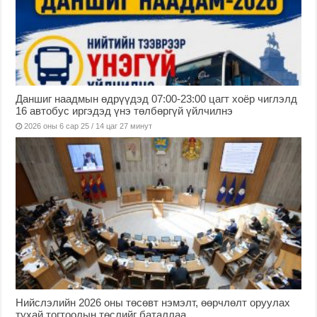
Даншиг наадмын өдрүүдэд 07:00-23:00 цагт хоёр чиглэлд
16 автобус иргэдэд үнэ төлбөргүй үйлчилнэ
2026 оны 6 сар 25 / 14 цаг 27 минут
Нийслэлийн 2026 оны төсөвт нэмэлт, өөрчлөлт оруулах
тухай тогтоолын төслийг баталлаа