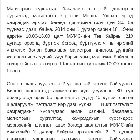
Магистрын сургалтад бакалавр зэрэгтэй, докторын
сургалтад магистрын зэрэгтэй Монгол Улсын иргэд
хамрагдах эрхтэй бөгөөд дипломын голч дүн 3.0 ба
түүнээс дээш байна. 2014 оны 1 дүгээр сарын 18, 19-ны
өдрийн 10.00-16.00 цагт МУИС-ийн Төв байрны 219
дугаар өрөөнд бүртгэх бөгөөд бүртгүүлэгч нь иргэний
үнэмлэх болон бакалавр/ магистрын диплом, дүнгийн
жагсаалтыг эх хувийг хуулбарын хамт, мөн ажил байдлын
тодорхойлолт авч ирнэ. Шалгалтын хураамж 10000 төгрөг
болно.
Сонгон шалгаруулалтыг 2 үе шаттай зохион байгуулна.
Бичгэн шалгалтад амжилттай дүн үзүүлсэн 80 хүн
ярилцлагад орох ба ярилцлагын дүнд 40 хүнийг сонгон
шалгаруулж, тэтгэлэгт нэр дэвшүүлнэ. Нийт тэтгэлэгт
хамрагдахыг хүсэгчдээс англи хэлний, бакалавр,
магистрын сургалтад хамрагдахыг хүсэгчдээс
мэргэжлийн шалгалт авах бөгөөд шалгалтыг МУИС-ийн
хичээлийн 2 дугаар байрны өргөтгөлийн 2, 3 дугаар
давхрын уншлагын танхимд зохион байгуулна.