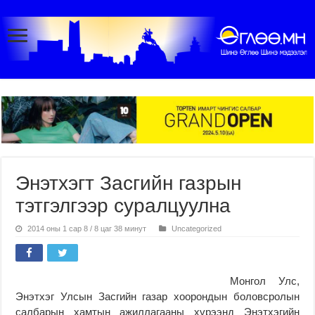
Энэтхэгт Засгийн газрын
тэтгэлгээр суралцуулна
2014 оны 1 сар 8 / 8 цаг 38 минут
Uncategorized
Монгол Улс,
Энэтхэг Улсын Засгийн газар хоорондын боловсролын
салбарын хамтын ажиллагааны хүрээнд Энэтхэгийн