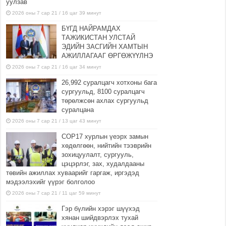
уулзав
2026 оны 7 сар 21 / 16 цаг 39 минут
БҮГД НАЙРАМДАХ
ТАЖИКИСТАН УЛСТАЙ
ЭДИЙН ЗАСГИЙН ХАМТЫН
АЖИЛЛАГААГ ӨРГӨЖҮҮЛНЭ
2026 оны 7 сар 21 / 16 цаг 34 минут
26,992 суралцагч хотхоны бага
сургуульд, 8100 суралцагч
төрөлжсөн ахлах сургуульд
суралцана
2026 оны 7 сар 21 / 13 цаг 43 минут
COP17 хурлын үеэрх замын
хөдөлгөөн, нийтийн тээврийн
зохицуулалт, сургууль,
цэцэрлэг, зах, худалдааны
төвийн ажиллах хуваарийг гаргаж, иргэдэд
мэдээлэхийг үүрэг болголоо
2026 оны 7 сар 21 / 11 цаг 59 минут
Гэр бүлийн хэрэг шүүхэд
хянан шийдвэрлэх тухай