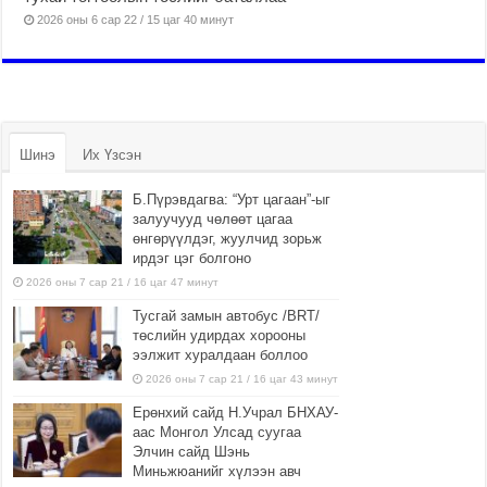
2026 оны 6 сар 22 / 15 цаг 40 минут
Шинэ
Их Үзсэн
Б.Пүрэвдагва: “Урт цагаан”-ыг
залуучууд чөлөөт цагаа
өнгөрүүлдэг, жуулчид зорьж
ирдэг цэг болгоно
2026 оны 7 сар 21 / 16 цаг 47 минут
Тусгай замын автобус /BRT/
төслийн удирдах хорооны
ээлжит хуралдаан боллоо
2026 оны 7 сар 21 / 16 цаг 43 минут
Ерөнхий сайд Н.Учрал БНХАУ-
аас Монгол Улсад суугаа
Элчин сайд Шэнь
Миньжюанийг хүлээн авч