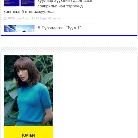
хуулиар хүүхдийн дээд ашиг
сонирхлыг нэн тэргүүнд
хангахыг баталгаажууллаа
2026 оны 7 сар 21 / 11 цаг 42 минут
Б.Пүрэвдагва: “Туул-1”
коллекторыг ашиглалтад
оруулж байж бид гэр
хорооллыг барилгажуулна
2026 оны 7 сар 21 / 10 цаг 15 минут
НИЙСЛЭЛ, АЙМГИЙН УДИРДЛАГУУДЫН
АЖЛЫГ ХҮНД СУРТЛЫГ БУУРУУЛЖ, ИРГЭД,
АЖ АХУЙН НЭГЖИЙН АЧААГ ХЭРХЭН
ХӨНГӨЛСНӨӨР ДҮГНЭНЭ
2026 оны 7 сар 21 / 10 цаг 09 минут
Байнгын хорооны дарга М.Мандхай Цөлжилттэй
тэмцэх тухай НҮБ-ын конвенцын талуудын 17
дугаар бага хурал (СОР17)-ын бэлтгэл ажлын
явцтай танилцлаа
2026 оны 7 сар 21 / 10 цаг 03 минут
Б.Пүрэвдагва: Бүтээн байгуулалтын аливаа
ажил инженерийн хангамжийн байгууллагуудын
уялдаа холбоогүйгээс саатах ёсгүй