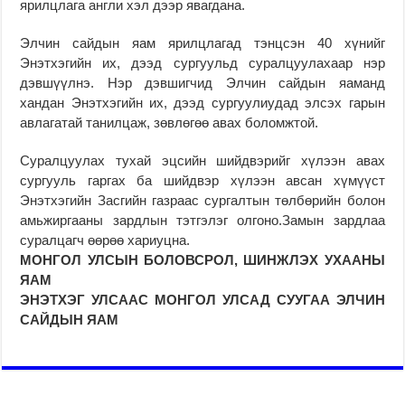
ярилцлага англи хэл дээр явагдана.
Элчин сайдын яам ярилцлагад тэнцсэн 40 хүнийг
Энэтхэгийн их, дээд сургуульд суралцуулахаар нэр
дэвшүүлнэ. Нэр дэвшигчид Элчин сайдын яаманд
хандан Энэтхэгийн их, дээд сургуулиудад элсэх гарын
авлагатай танилцаж, зөвлөгөө авах боломжтой.
Суралцуулах тухай эцсийн шийдвэрийг хүлээн авах
сургууль гаргах ба шийдвэр хүлээн авсан хүмүүст
Энэтхэгийн Засгийн газраас сургалтын төлбөрийн болон
амьжиргааны зардлын тэтгэлэг олгоно.Замын зардлаа
суралцагч өөрөө хариуцна.
МОНГОЛ УЛСЫН БОЛОВСРОЛ, ШИНЖЛЭХ УХААНЫ
ЯАМ
ЭНЭТХЭГ УЛСААС МОНГОЛ УЛСАД СУУГАА ЭЛЧИН
САЙДЫН ЯАМ