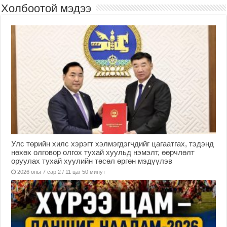
Холбоотой мэдээ
Улс төрийн хилс хэрэгт хэлмэгдэгчдийг цагаатгах, тэдэнд
нөхөх олговор олгох тухай хуульд нэмэлт, өөрчлөлт
оруулах тухай хуулийн төсөл өргөн мэдүүлэв
2026 оны 7 сар 2 / 11 цаг 50 минут