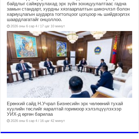
байдлыг сайжруулахад эрх зүйн зохицуулалтаас гадна
замын стандарт, хурдны хязгаарлалтын шинэчлэл болон
хариуцлагын шударга тогтолцоог цогцоор нь шийдвэрлэх
шаардлагатайг онцоллоо.
2026 оны 6 сар 4 / 17 цаг 10 минут
Ерөнхий сайд Н.Учрал Бизнесийн эрх чөлөөний тухай
хуулийн төслийг яаралтай горимоор хэлэлцүүлэхээр
УИХ-д өргөн барилаа
2026 оны 6 сар 4 / 16 цаг 42 минут