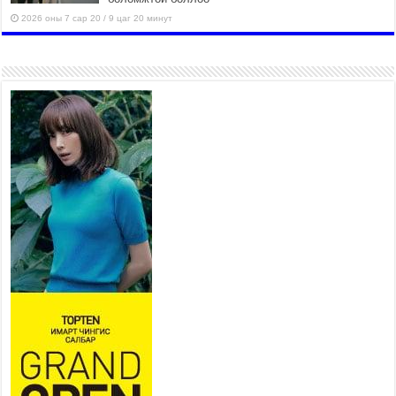
2026 оны 7 сар 20 / 9 цаг 20 минут
Хан-Уул дүүрэг, Чингисийн
өргөн чөлөөний ус зайлуулах
шугам хоолойн ажил 80
хувьтай үргэлжилж байна
2026 оны 7 сар 20 / 9 цаг 14 минут
Усархаг аадар бороо орж
байгаа тул аюулгүй байдлаа
хангаж, үер усны аюулаас
сэрэмжлэхийг нийслэлийн
Онцгой байдлын газраас анхааруулж байна
2026 оны 7 сар 20 / 9 цаг 09 минут
311 алба хаагч, 119 техник хэрэгсэлтэй ажиллаж
үер усны аюул, болзошгүй эрсдэлээс сэргийлж
байна
2026 оны 7 сар 20 / 9 цаг 05 минут
Аяллаа зөв төлөвлөхийг иргэдэд зөвлөж байна
2026 оны 7 сар 16 / 11 цаг 50 минут
Үер усны болзошгүй аюулаас сэргийлж,
холбогдох байгууллагууд өндөржүүлсэн бэлэн