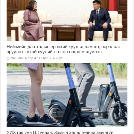
Нийгмийн даатгалын ерөнхий хуульд нэмэлт, өөрчлөлт
оруулах тухай хуулийн төсөл өргөн мэдүүлэв
2026 оны 6 сар 4 / 17 цаг 36 минут
УИХ гишүүн Ц.Туваан: Замын хөдөлгөөний аюулгүй