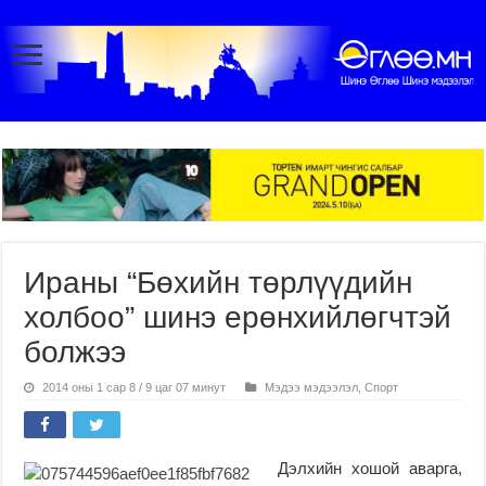
Ираны “Бөхийн төрлүүдийн
холбоо” шинэ ерөнхийлөгчтэй
болжээ
2014 оны 1 сар 8 / 9 цаг 07 минут
Мэдээ мэдээлэл
,
Спорт
Дэлхийн хошой аварга,