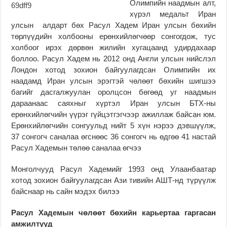
Олимпийн наадмын алт,
хүрэл медальт Иран
улсын алдарт бөх Расул Хадем Иран улсын бөхийн
төрлүүдийн холбооны ерөнхийлөгчөөр сонгогдож, тус
холбоог ирэх дөрвөн жилийн хугацаанд удирдахаар
боллоо. Расул Хадем нь 2012 онд Англи улсын нийслэл
Лондон хотод зохион байгуулагдсан Олимпийн их
наадамд Иран улсын эрэгтэй чөлөөт бөхийн шигшээ
багийг дасгалжуулан оролцсон бөгөөд уг наадмын
дараанаас саяхныг хүртэл Иран улсын БТХ-ны
ерөнхийлөгчийн үүрэг гүйцэтгэгчээр ажиллаж байсан юм.
Ерөнхийлөгчийн сонгуульд нийт 5 хүн нэрээ дэвшүүлж,
37 сонгогч саналаа өгснөөс 36 сонгогч нь өдгөө 41 настай
Расул Хадемын төлөө саналаа өгчээ
Монголчууд Расул Хадемийг 1993 онд Улаанбаатар
хотод зохион байгуулагдсан Ази тивийн АШТ-нд түрүүлж
байснаар нь сайн мэдэх билээ
Расул Хадемын чөлөөт бөхийн карьертаа гаргасан
амжилтууд