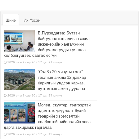
Шинэ
Их Үзсэн
Б.Пүрэвдагва: Бүтээн
байгуулалтын аливаа ажил
инженерийн хангамжийн
байгууллагуудын уялдаа
холбоогүйгээс саатах ёсгүй
2026 оны 7 сар 20 / 17 цаг 21 минут
“Сэлбэ 20 минутын хот”
төслийн анхны 12 давхар
барилгын үндсэн карказ,
цутгалтын ажил дууслаа
2026 оны 7 сар 20 / 17 цаг 17 минут
Мопед, скүүтер, тэдгээртэй
адилтгах үзүүлэлт бүхий
тээврийн хэрэгсэлтэй
холбоотой нийслэлийн засаг
дарга захирамж гаргалаа
2026 оны 7 сар 20 / 17 цаг 11 минут