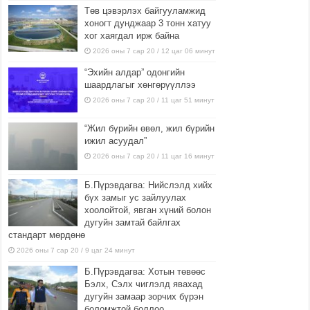
Төв цэвэрлэх байгууламжид
хоногт дунджаар 3 тонн хатуу
хог хаягдал ирж байна
2026 оны 7 сар 20 / 12 цаг 06 минут
“Эхийн алдар” одонгийн
шаардлагыг хөнгөрүүллээ
2026 оны 7 сар 20 / 11 цаг 51 минут
“Жил бүрийн өвөл, жил бүрийн
ижил асуудал”
2026 оны 7 сар 20 / 11 цаг 16 минут
Б.Пүрэвдагва: Нийслэлд хийх
бүх замыг ус зайлуулах
хоолойтой, явган хүний болон
дугуйн замтай байлгах
стандарт мөрдөнө
2026 оны 7 сар 20 / 9 цаг 24 минут
Б.Пүрэвдагва: Хотын төвөөс
Бэлх, Сэлх чиглэлд явахад
дугуйн замаар зорчих бүрэн
боломжтой боллоо