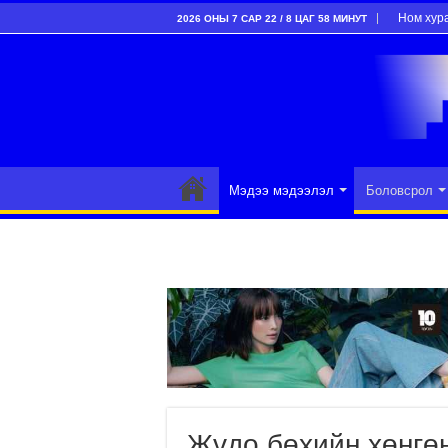
Ном хур
2026 ОНЫ 7 САР 22 / 8 ЦАГ 58 МИНУТ
Мэдээ мэдээлэл
Боловсрол
Жүдо бөхийн хөнгөн