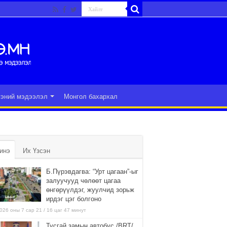
гэний мэдээлэл
Монгол бахархал
инэ
Их Үзсэн
Б.Пүрэвдагва: “Урт цагаан”-ыг
залуучууд чөлөөт цагаа
өнгөрүүлдэг, жуулчид зорьж
ирдэг цэг болгоно
026 оны 7 сар 21 / 16 цаг 47 минут
Тусгай замын автобус /BRT/