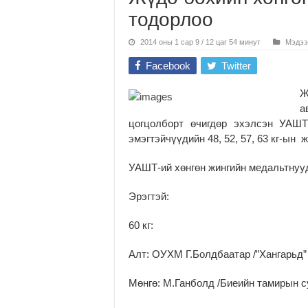
тодорлоо
2014 оны 1 сар 9 / 12 цаг 54 минут
Мэдээ
Facebook
Twitter
Ж
а
цогцолборт өчигдөр эхэлсэн УАШТ-
эмэгтэйчүүдийн 48, 52, 57, 63 кг-ын
УАШТ-ий хөнгөн жингийн медальтнуу
Эрэгтэй:
60 кг:
Алт: ОУХМ Г.Болдбаатар /”Хангарьд” 
Мөнгө: М.Ганболд /Биеийн тамирын су