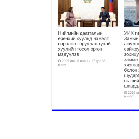
Нийгмийн даатгалын
УИХ ги
ерөнхий хуульд нэмэлт,
Замын
өөрчлөлт оруулах тухай
аюулгү
хуулийн төсөл өргөн
сайжру
мэдүүлэв
зохицу
замын 
2026 оны 6 сар 4 / 17 цаг 36
хязга
минут
болон 
шударг
нь ши
шаардл
2026 он
минут