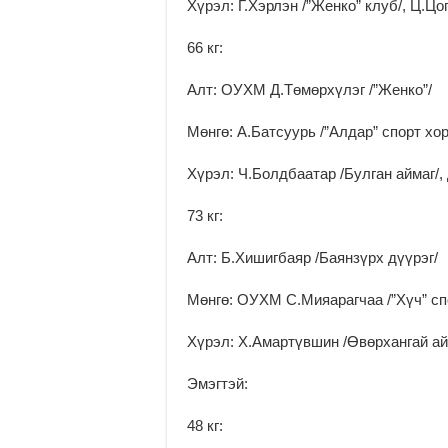
Хүрэл: Г.Хэрлэн /”Женко” клуб/, Ц.Цо
66 кг:
Алт: ОУХМ Д.Төмөрхүлэг /”Женко”/
Мөнгө: А.Батсуурь /”Алдар” спорт хор
Хүрэл: Ч.Болдбаатар /Булган аймаг/, 
73 кг:
Алт: Б.Хишигбаяр /Баянзүрх дүүрэг/
Мөнгө: ОУХМ С.Мияарагчаа /”Хүч” сп
Хүрэл: Х.Амартүвшин /Өвөрхангай айм
Эмэгтэй:
48 кг: