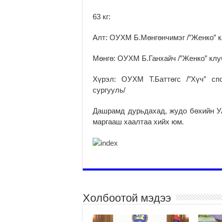
63 кг:
Алт: ОУХМ Б.Мөнгөнчимэг /”Женко” к
Мөнгө: ОУХМ Б.Ганхайч /”Женко” клу
Хүрэл: ОУХМ Т.Баттөгс /”Хүч” сп
сургууль/
Дашрамд дурьдахад, жудо бөхийн У
маргааш хаалтаа хийх юм.
Холбоотой мэдээ