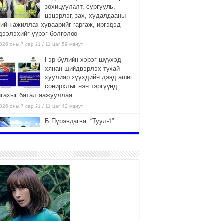
зохицуулалт, сургууль,
цэцэрлэг, зах, худалдааны
вийн ажиллах хуваарийг гаргаж, иргэдэд
дээлэхийг үүрэг болголоо
026 оны 7 сар 21 / 11 цаг 59 минут
Гэр бүлийн хэрэг шүүхэд
хянан шийдвэрлэх тухай
хуулиар хүүхдийн дээд ашиг
сонирхлыг нэн тэргүүнд
нгахыг баталгаажууллаа
026 оны 7 сар 21 / 11 цаг 42 минут
Б.Пүрэвдагва: “Туул-1”
коллекторыг ашиглалтад
оруулж байж бид гэр
хорооллыг барилгажуулна
026 оны 7 сар 21 / 10 цаг 15 минут
НИЙСЛЭЛ, АЙМГИЙН
УДИРДЛАГУУДЫН АЖЛЫГ
ХҮНД СУРТЛЫГ БУУРУУЛЖ,
ИРГЭД, АЖ АХУЙН НЭГЖИЙН
ААГ ХЭРХЭН ХӨНГӨЛСНӨӨР ДҮГНЭНЭ
026 оны 7 сар 21 / 10 цаг 09 минут