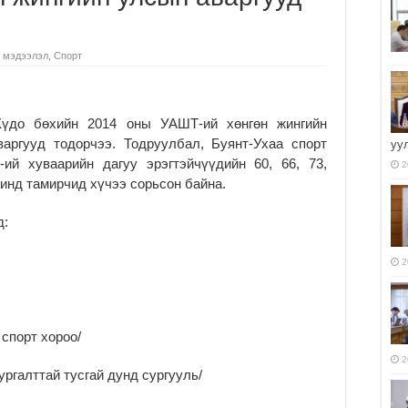
 мэдээлэл
,
Спорт
үдо бөхийн 2014 оны УАШТ-ий хөнгөн жингийн
варгууд тодорчээ. Тодруулбал, Буянт-Ухаа спорт
уу
ий хуваарийн дагуу эрэгтэйчүүдийн 60, 66, 73,
2
 жинд тамирчид хүчээ сорьсон байна.
д:
2
спорт хороо/
2
ргалттай тусгай дунд сургууль/