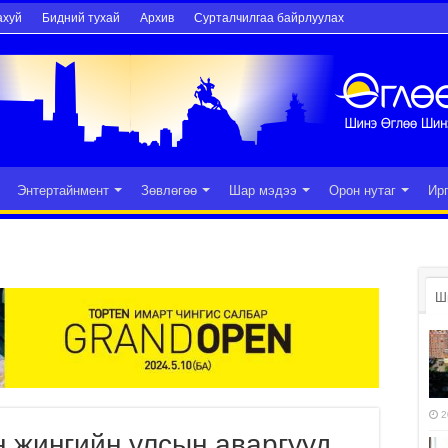
ахуй
Бидний тухай
Архив
Сурталчилгаа байрлуулах
Энтертайнмент
Зөвлөгөө
Шар мэдээ
Орон нутаг
Ир
Ш
2
 жингийн улсын аваргууд