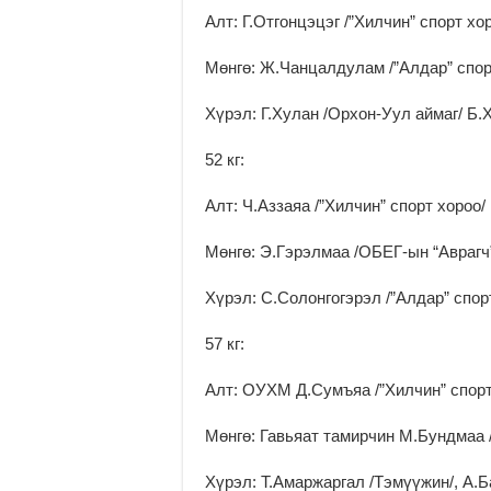
Алт: Г.Отгонцэцэг /”Хилчин” спорт хо
Мөнгө: Ж.Чанцалдулам /”Алдар” спор
Хүрэл: Г.Хулан /Орхон-Уул аймаг/ Б.
52 кг:
Алт: Ч.Аззаяа /”Хилчин” спорт хороо/
Мөнгө: Э.Гэрэлмаа /ОБЕГ-ын “Аврагч”
Хүрэл: С.Солонгогэрэл /”Алдар” спор
57 кг:
Алт: ОУХМ Д.Сумъяа /”Хилчин” спорт
Мөнгө: Гавьяат тамирчин М.Бундмаа /
Хүрэл: Т.Амаржаргал /Тэмүүжин/, А.Б