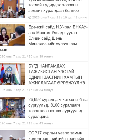
төслийн удирдах хорооны
ээлжит хуралдаан боллоо
2026 оны 7 сар 21 / 16 цаг 43 минут
Ерөнхий сайд Н.Учрал БНХАУ-
аас Монгол Улсад суугаа
Элчин сайд Шэнь
Миньжюанийг хүлээн авч
лзав
026 оны 7 сар 21 / 16 цаг 39 минут
БҮГД НАЙРАМДАХ
ТАЖИКИСТАН УЛСТАЙ
ЭДИЙН ЗАСГИЙН ХАМТЫН
АЖИЛЛАГААГ ӨРГӨЖҮҮЛНЭ
026 оны 7 сар 21 / 16 цаг 34 минут
26,992 суралцагч хотхоны бага
сургуульд, 8100 суралцагч
төрөлжсөн ахлах сургуульд
суралцана
026 оны 7 сар 21 / 13 цаг 43 минут
COP17 хурлын үеэрх замын
хөдөлгөөн, нийтийн тээврийн