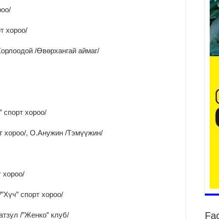
роо/
т хороо/
ба
Хорлоодой /Өвөрхангай аймаг/
та
2
Б.
аж
уя
 спорт хороо/
2
“С
т хороо/, О.Анужин /Тэмүүжин/
да
ду
2
Мо
 хороо/
бү
ни
”Хүч” спорт хороо/
2
Fa
атзул /”Женко” клуб/
Тө