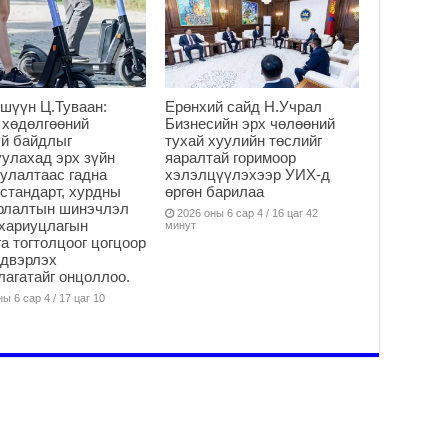
Ус
ба
сэ
га
2
шүүн Ц.Туваан:
Ерөнхий сайд Н.Учрал
31
 хөдөлгөөний
Бизнесийн эрх чөлөөний
үе
й байдлыг
тухай хуулийн төслийг
ба
улахад эрх зүйн
яаралтай горимоор
2
улалтаас гадна
хэлэлцүүлэхээр УИХ-д
стандарт, хурдны
өргөн барилаа
Ая
арлалтын шинэчлэл
2026 оны 6 сар 4 / 16 цаг 42
хариуцлагын
2
минут
а тогтолцоог цогцоор
Үе
йдвэрлэх
хо
агатайг онцоллоо.
ба
ы 6 сар 4 / 17 цаг 10
2
Мо
“Д
ба
2
Ша