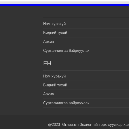
Ном хурахуй
Бидний тухай
Архив
Сурталчилгаа байрлуулах
FH
Ном хурахуй
Бидний тухай
Архив
Сурталчилгаа байрлуулах
@2023 -Өглөө.мн Зохиогчийн эрх хуулиар ха