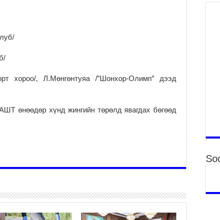
то
2
“Э
луб/
хө
2
б/
“Ж
2
орт хороо/, Л.Мөнгөнтуяа /”Шонхор-Олимп” дээд
Б.
за
АШТ өнөөдөр хүнд жингийн төрөлд явагдах бөгөөд
за
2
Б.
чи
бо
Soc
2
Ха
за
үр
2