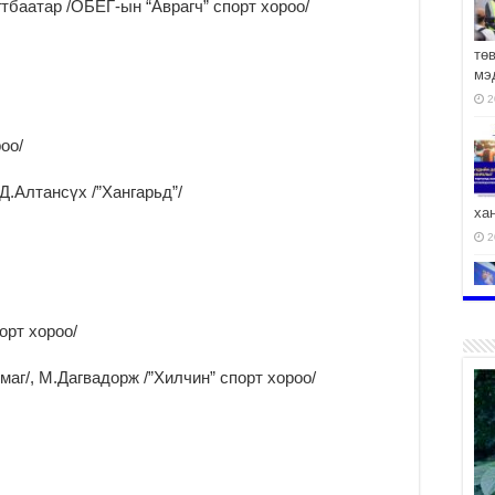
гтбаатар /ОБЕГ-ын “Аврагч” спорт хороо/
тө
мэ
2
оо/
Д.Алтансүх /”Хангарьд”/
ха
2
орт хороо/
2
аг/, М.Дагвадорж /”Хилчин” спорт хороо/
АЧ
2