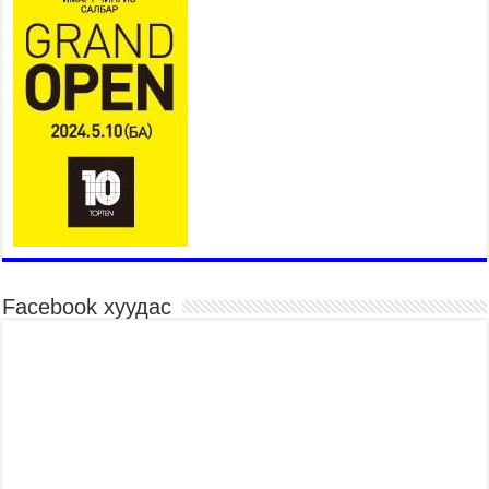
суугаа Элчин сайд Шэнь Миньжюанийг хүлээн
авч уулзав
2026 оны 7 сар 21 / 16 цаг 39 минут
БҮГД НАЙРАМДАХ ТАЖИКИСТАН УЛСТАЙ
ЭДИЙН ЗАСГИЙН ХАМТЫН АЖИЛЛАГААГ
ӨРГӨЖҮҮЛНЭ
2026 оны 7 сар 21 / 16 цаг 34 минут
26,992 суралцагч хотхоны бага сургуульд, 8100
суралцагч төрөлжсөн ахлах сургуульд
суралцана
2026 оны 7 сар 21 / 13 цаг 43 минут
COP17 хурлын үеэрх замын хөдөлгөөн, нийтийн
Facebook хуудас
тээврийн зохицуулалт, сургууль, цэцэрлэг, зах,
худалдааны төвийн ажиллах хуваарийг гаргаж,
иргэдэд мэдээлэхийг үүрэг болголоо
2026 оны 7 сар 21 / 11 цаг 59 минут
Гэр бүлийн хэрэг шүүхэд хянан шийдвэрлэх
тухай хуулиар хүүхдийн дээд ашиг сонирхлыг
нэн тэргүүнд хангахыг баталгаажууллаа
2026 оны 7 сар 21 / 11 цаг 42 минут