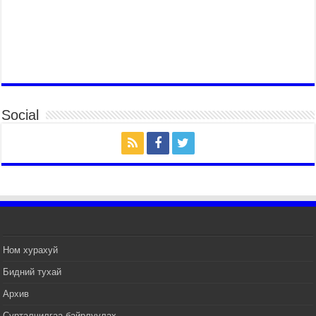
Б.Пүрэвдагва: “Туул-1” коллекторыг ашиглалтад
оруулж байж бид гэр хорооллыг барилгажуулна
2026 оны 7 сар 21 / 10 цаг 15 минут
НИЙСЛЭЛ, АЙМГИЙН УДИРДЛАГУУДЫН
АЖЛЫГ ХҮНД СУРТЛЫГ БУУРУУЛЖ, ИРГЭД,
АЖ АХУЙН НЭГЖИЙН АЧААГ ХЭРХЭН
ХӨНГӨЛСНӨӨР ДҮГНЭНЭ
2026 оны 7 сар 21 / 10 цаг 09 минут
Social
Байнгын хорооны дарга М.Мандхай Цөлжилттэй
тэмцэх тухай НҮБ-ын конвенцын талуудын 17
дугаар бага хурал (СОР17)-ын бэлтгэл ажлын
явцтай танилцлаа
2026 оны 7 сар 21 / 10 цаг 03 минут
Б.Пүрэвдагва: Бүтээн байгуулалтын аливаа
ажил инженерийн хангамжийн байгууллагуудын
уялдаа холбоогүйгээс саатах ёсгүй
2026 оны 7 сар 20 / 17 цаг 21 минут
Ном хурахуй
“Сэлбэ 20 минутын хот” төслийн анхны 12
Бидний тухай
давхар барилгын үндсэн карказ, цутгалтын ажил
Архив
дууслаа
2026 оны 7 сар 20 / 17 цаг 17 минут
Сурталчилгаа байрлуулах