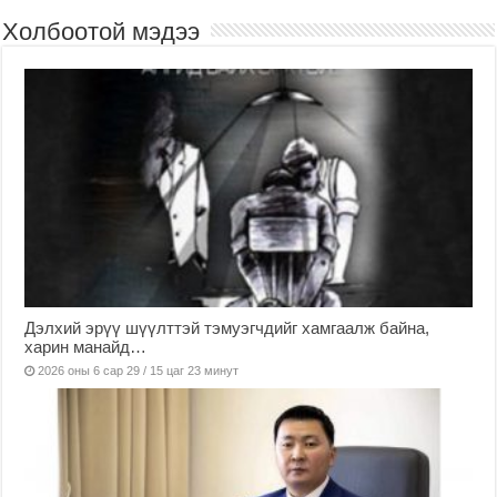
Холбоотой мэдээ
Дэлхий эрүү шүүлттэй тэмуэгчдийг хамгаалж байна,
харин манайд…
2026 оны 6 сар 29 / 15 цаг 23 минут