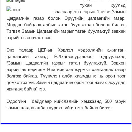
ту­хай хуульд
зааснаар энэ сарын 1-нээс Замын
Цаг­даагийн газар болон Эрүү­­гийн цагдаагийн га­зар,
Мөрдөн байцаах ал­­­быг та­тан буулгахаар болсон би­лээ.
Тэгвэл Замын Цаг­­даа­­гийн газрыг татан буул­гах­гүй зөвхөн
нэрийг нь өөрч­лөх аж.
Энэ талаар ЦЕГ-ын Хэвлэл мэдээллийн ажил­­­тан,
цагдаагийн ахмад Ё.Лхаг­­­васүрэнгээс тодруу­лахад
“Замын Цагдаагийн газрыг татан буулгахгүй. Зөвхөн
нэрийг нь өөрчилж Нийтийн хэв журмыг хам­гаалах газар
болгож байгаа. Түүнчлэн алба хаагчдынх нь орон тоог
цомхотгохгүй. Замын цагдаагийн орон тоог нэмэх асуудал
яригдаж байна” гэв.
Одоогийн байдлаар нийс­­лэлийн хэмжээнд 500 гаруй
замын цагдаа албан үүргээ гүйцэтгэж байгаа билээ.