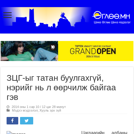
ЗЦГ-ыг татан буулгахгүй,
нэрийг нь л өөрчилж байгаа
гэв
2014 оны 1 сар 10 / 12 цаг 28 минут
Мэдээ мэдээлэл
,
Хууль эрх зүй
Цагдаагийн албаны