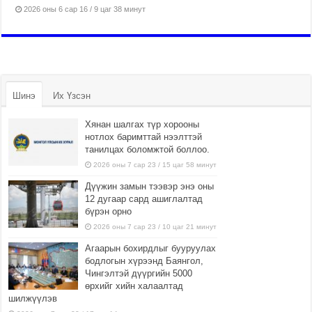
2026 оны 6 сар 16 / 9 цаг 38 минут
Шинэ
Их Үзсэн
Хянан шалгах түр хорооны
нотлох баримттай нээлттэй
танилцах боломжтой боллоо.
2026 оны 7 сар 23 / 15 цаг 58 минут
Дүүжин замын тээвэр энэ оны
12 дугаар сард ашиглалтад
бүрэн орно
2026 оны 7 сар 23 / 10 цаг 21 минут
Агаарын бохирдлыг бууруулах
бодлогын хүрээнд Баянгол,
Чингэлтэй дүүргийн 5000
өрхийг хийн халаалтад
шилжүүлэв