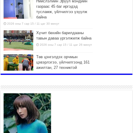
Нийслэлийн Эрүүл мэндийн
газраас 45 баг иргэдэд
тусламж, үйлчилгээ үзүүлж
байна
2026 оны 7 сар 15 / 11 цаг 30 минут
Хүчит бөхийн барилдааны
тавын даваа үргэлжилж байна
2026 оны 7 сар 15 / 11 цаг 26 минут
Төв цэнгэлдэх орчмын
цэвэрлэгээ, үйлчилгээнд 161
ажилтан, 27 техниктэй
ажиллаж байна
2026 оны 7 сар 15 / 11 цаг 22 минут
Наадмын амралтын өдрүүдэд
нийслэлийн эрүүл мэндийн
байгууллагууд дараах
хуваарийн дагуу ажиллана
2026 оны 7 сар 15 / 11 цаг 18 минут
Үндэсний их баяр наадам
эхэллээ
2026 оны 7 сар 15 / 11 цаг 14 минут