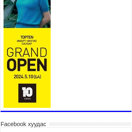
Үер усны аюулаас сэргийлж, нийслэлийн Онцгой
байдлын газрын 162 алба хаагч үүрэг гүйцэтгэж
байна
2026 оны 7 сар 15 / 11 цаг 07 минут
Үндэсний их сурын харваанд 850 харваач цэц
мэргэнээ сорьж байна
2026 оны 7 сар 15 / 11 цаг 03 минут
Төв цэнгэлдэхийн эргэн тойронд
2026 оны 7 сар 15 / 10 цаг 58 минут
Үндэсний их баяр наадмын шагайн харваа
насанд хүрэгчдийн багийн харваагаар
үргэлжилж байна
2026 оны 7 сар 15 / 10 цаг 52 минут
Үндэсний их баяр наадмын хүчит бөхийн
барилдаан эхэллээ
2026 оны 7 сар 15 / 10 цаг 46 минут
Үндэсний хувцасны өдрийг тохиолдуулан
Facebook хуудас
“Дээлтэй монгол наадам” боллоо