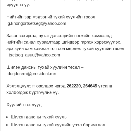
ирүүлнэ үү.
Нийтийн зар мэдээний тухай хуулийн төсөл –
g.khongortsetseg@yahoo.com
Засаг захиргаа, нутаг дэвсгэрийн нэгжийн хэмжээнд
нийтийн санал хураалтаар шийдвэр гаргаж хэрэгжүүлэх,
эрх зүйн хэм хэмжээ тогтоон мөрдөх тухай хуулийн төсөл
–
tsetseg_asuu@yahoo.com
Шилэн дансны тухай хуулийн төсөл –
dorjderem@president.mn
Хэлэлцүүлэгт оролцох иргэд
262220, 264645
утсанд
холбогдож бүртгүүлнэ үү.
Хуулийн төслүүд
Шилэн дансны тухай хууль
Шилэн дансны тухай хуулийн үзэл баримтлал