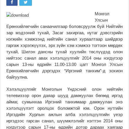
Монгол
Улсын
Ерөнхийлөгчийн санаачилгаар боловсруулж буй Нийтийн
зар мэдээний тухай, Засаг захиргаа, нутаг дэвсгэрийн
нэгжийн хэмжээнд нийтийн санал хураалтаар шийдвэр
гаргаж хэрэгжүүлэх, эрх зүйн хэм хэмжээ тогтоон мөрдөх
тухай, Шилэн дансны тухай хуулийн төслүүдэд олон
нийтээс санал авах хэлэлцүүлгийг 2014 оны нэгдүгээр
сарын 13-ны өдрийн 11.00-13.00 цагт Монгол Улсын
Ерөнхийлөгчийн дэргэдэх “Иргэний танхим”-д зохион
байгуулна.
Хэлэлцүүлгийг Монголын Үндэсний олон нийтийн
телевизээр орон даяар шууд дамжуулах бөгөөд иргэд
аймаг, сумынхаа Иргэний танхимаар дамжуулан энэ
хэлэлцүүлэгт оролцох боломжтой юм. Орон нутгийн
Иргэдийн Хурлын ажлын алба хэлэлцүүлгийн үеэр
иргэдээс гарсан санал, шүүмжлэлийг нэгтгэн 2014 оны
нэгдүгээр сарын 17-ны өдрийн дотор дараах хаягаар