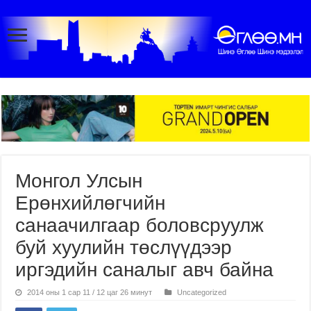
Монгол Улсын
Ерөнхийлөгчийн
санаачилгаар боловсруулж
буй хуулийн төслүүдээр
иргэдийн саналыг авч байна
2014 оны 1 сар 11 / 12 цаг 26 минут
Uncategorized