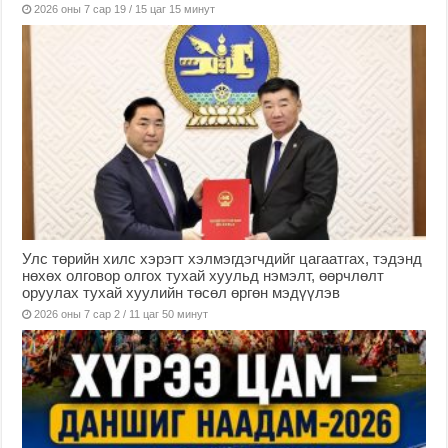
2026 оны 7 сар 19 / 15 цаг 15 минут
Улс төрийн хилс хэрэгт хэлмэгдэгчдийг цагаатгах, тэдэнд
нөхөх олговор олгох тухай хуульд нэмэлт, өөрчлөлт
оруулах тухай хуулийн төсөл өргөн мэдүүлэв
2026 оны 7 сар 2 / 11 цаг 50 минут