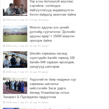
Үер усны болзошгүй аюулаас
сэргийлж, холбогдох
байгууллагууд өндөржүүлсэн
бэлэн байдалд ажиллаж байна
2026 оны 7 сар 15 / 13 цаг 06 минут
Монгол адууны үнэ цэнийг
дэлхийд сурталчлах “Дэлхийн
адууны өдөр”-т 15000 морьтон
оролцож байна
2026 оны 7 сар 15 / 11 цаг 51 минут
Шагайн харвааны насанд
хүрэгчдийн багийн төрөлд 106
багийн 848 харваач өрсөлдөж,
шилдгүүд шалгарав
2026 оны 7 сар 15 / 11 цаг 45 минут
Үндэсний их баяр наадмын сур
харвааны шагналыг
нийслэлийн Засаг дарга
бөгөөд Улаанбаатар хотын
Захирагч Б.Пүрэвдагва гардууллаа
2026 оны 7 сар 15 / 11 цаг 41 минут