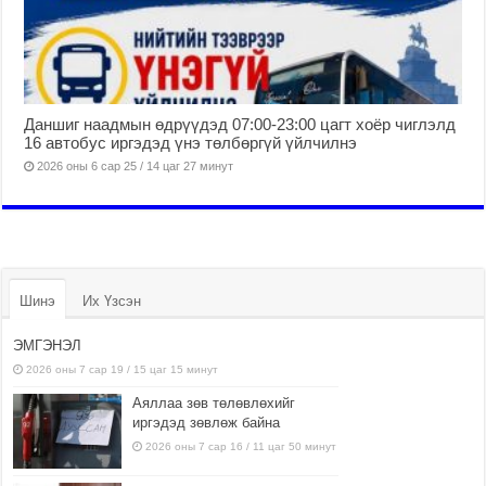
Даншиг наадмын өдрүүдэд 07:00-23:00 цагт хоёр чиглэлд
16 автобус иргэдэд үнэ төлбөргүй үйлчилнэ
2026 оны 6 сар 25 / 14 цаг 27 минут
Шинэ
Их Үзсэн
ЭМГЭНЭЛ
2026 оны 7 сар 19 / 15 цаг 15 минут
Аяллаа зөв төлөвлөхийг
иргэдэд зөвлөж байна
2026 оны 7 сар 16 / 11 цаг 50 минут