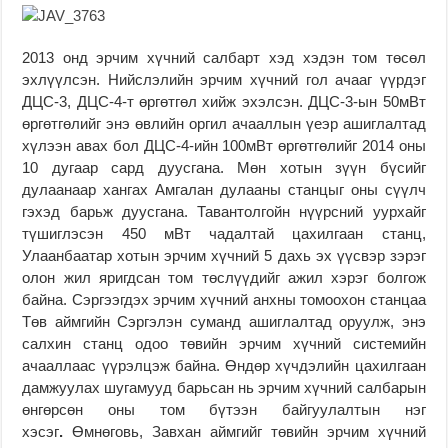
2013 онд эрчим хүчний салбарт хэд хэдэн том төсөл
эхлүүлсэн. Нийслэлийн эрчим хүчний гол ачааг үүрдэг
ДЦС-3, ДЦС-4-т өргөтгөл хийж эхэлсэн. ДЦС-3-ын 50мВт
өргөтгөлийг энэ өвлийн оргил ачааллын үеэр ашиглалтад
хүлээн авах бол ДЦС-4-ийн 100мВт өргөтгөлийг 2014 оны
10 дугаар сард дуусгана. Мөн хотын зүүн бүсийг
дулаанаар хангах Амгалан дулааны станцыг оны сүүлч
гэхэд барьж дуусгана. Тавантолгойн нүүрсний уурхайг
түшиглэсэн 450 мВт чадалтай цахилгаан станц,
Улаанбаатар хотын эрчим хүчний 5 дахь эх үүсвэр зэрэг
олон жил яригдсан том төслүүдийг ажил хэрэг болгож
байна. Сэргээгдэх эрчим хүчний анхны томоохон станцаа
Төв аймгийн Сэргэлэн суманд ашиглалтад оруулж, энэ
салхин станц одоо төвийн эрчим хүчний системийн
ачааллаас үүрэлцэж байна. Өндөр хүчдэлийн цахилгаан
дамжуулах шугамууд барьсан нь эрчим хүчний салбарын
өнгөрсөн оны том бүтээн байгуулалтын нэг
хэсэг
.
Өмнөговь, Завхан аймгийг төвийн эрчим хүчний