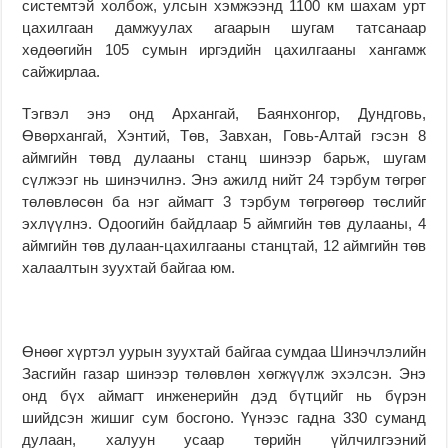
системтэй холбож, улсын хэмжээнд 1100 км шахам урт
цахилгаан дамжуулах агаарын шугам татсанаар
хөдөөгийн 105 сумын иргэдийн цахилгааны хангамж
сайжирлаа.
Тэгвэл энэ онд Архангай, Баянхонгор, Дундговь,
Өвөрхангай, Хэнтий, Төв, Завхан, Говь-Алтай гэсэн 8
аймгийн төвд дулааны станц шинээр барьж, шугам
сүлжээг нь шинэчилнэ. Энэ ажилд нийт 24 тэрбум төгрөг
төлөвлөсөн ба нэг аймагт 3 тэрбум төгрөгөөр төслийг
эхлүүлнэ. Одоогийн байдлаар 5 аймгийн төв дулааны, 4
аймгийн төв дулаан-цахилгааны станцтай, 12 аймгийн төв
халаалтын зуухтай байгаа юм.
Өнөөг хүртэл уурын зуухтай байгаа сумдаа Шинэчлэлийн
Засгийн газар шинээр төлөвлөн хөгжүүлж эхэлсэн. Энэ
онд бүх аймагт инженерийн дэд бүтцийг нь бүрэн
шийдсэн жишиг сум босгоно. Үүнээс гадна 330 суманд
дулаан, халуун усаар төрийн үйлчилгээний