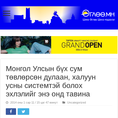
Монгол Улсын бүх сум
төвлөрсөн дулаан, халуун
усны системтэй болох
эхлэлийг энэ онд тавина
2014 оны 1 сар 11 / 15 цаг 47 минут
Uncategorized