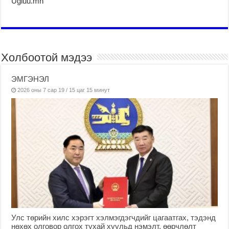
Ugluu.mn
Холбоотой мэдээ
ЭМГЭНЭЛ
2026 оны 7 сар 19 / 15 цаг 15 минут
Улс төрийн хилс хэрэгт хэлмэгдэгчдийг цагаатгах, тэдэнд
нөхөх олговор олгох тухай хуульд нэмэлт, өөрчлөлт