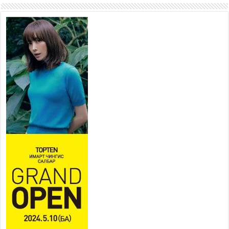
оролцож байна
2026 оны 7 сар 15 / 11 цаг 51 минут
Шагайн харвааны насанд
хүрэгчдийн багийн төрөлд 106
багийн 848 харваач өрсөлдөж,
шилдгүүд шалгарав
2026 оны 7 сар 15 / 11 цаг 45 минут
Үндэсний их баяр наадмын сур харвааны
шагналыг нийслэлийн Засаг дарга бөгөөд
Улаанбаатар хотын Захирагч Б.Пүрэвдагва
гардууллаа
2026 оны 7 сар 15 / 11 цаг 41 минут
Нийслэлийн Эрүүл мэндийн газраас 45 баг
иргэдэд тусламж, үйлчилгээ үзүүлж байна
2026 оны 7 сар 15 / 11 цаг 30 минут
Хүчит бөхийн барилдааны тавын даваа
үргэлжилж байна
2026 оны 7 сар 15 / 11 цаг 26 минут
Төв цэнгэлдэх орчмын цэвэрлэгээ, үйлчилгээнд
161 ажилтан, 27 техниктэй ажиллаж байна