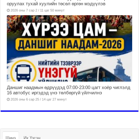
оруулах тухай хуулийн төсөл өргөн мэдүүлэв
2026 оны 7 сар 2 / 11 цаг 50 минут
Даншиг наадмын өдрүүдэд 07:00-23:00 цагт хоёр чиглэлд
16 автобус иргэдэд үнэ төлбөргүй үйлчилнэ
2026 оны 6 сар 25 / 14 цаг 27 минут
Шинэ
Их Үзсэн