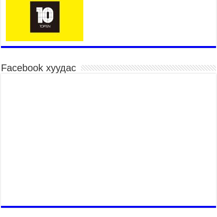
2026 оны 7 сар 15 / 11 цаг 22 минут
Наадмын амралтын өдрүүдэд нийслэлийн эрүүл
мэндийн байгууллагууд дараах хуваарийн дагуу
ажиллана
2026 оны 7 сар 15 / 11 цаг 18 минут
Үндэсний их баяр наадам эхэллээ
Facebook хуудас
2026 оны 7 сар 15 / 11 цаг 14 минут
Үер усны аюулаас сэргийлж, нийслэлийн Онцгой
байдлын газрын 162 алба хаагч үүрэг гүйцэтгэж
байна
2026 оны 7 сар 15 / 11 цаг 07 минут
Үндэсний их сурын харваанд 850 харваач цэц
мэргэнээ сорьж байна
2026 оны 7 сар 15 / 11 цаг 03 минут
Төв цэнгэлдэхийн эргэн тойронд
2026 оны 7 сар 15 / 10 цаг 58 минут
Үндэсний их баяр наадмын шагайн харваа
насанд хүрэгчдийн багийн харваагаар
үргэлжилж байна