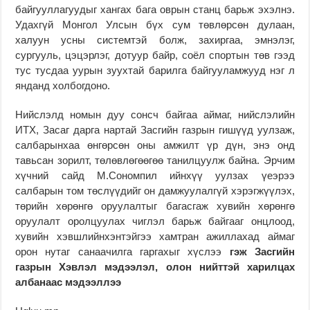
байгууллагуудыг хангах бага оврын станц барьж эхэлнэ.
Удахгүй Монгол Улсын бүх сум төвлөрсөн дулаан,
халуун усны системтэй болж, захиргаа, эмнэлэг,
сургууль, цэцэрлэг, дотуур байр, соёл спортын төв гээд
тус тусдаа уурын зуухтай барилга байгууламжууд нэг л
янданд холбогдоно.
Нийслэлд номын дуу сонсч байгаа аймаг, нийслэлийн
ИТХ, Засаг дарга нартай Засгийн газрын гишүүд уулзаж,
салбарынхаа өнгөрсөн оны амжилт үр дүн, энэ онд
тавьсан зорилт, төлөвлөгөөгөө танилцуулж байна. Эрчим
хүчний сайд М.Сономпил ийнхүү уулзах үеэрээ
салбарын том төслүүдийг он дамжуулалгүй хэрэгжүүлэх,
төрийн хөрөнгө оруулалтыг багасгаж хувийн хөрөнгө
оруулалт оролцуулах чиглэл барьж байгааг онцлоод,
хувийн хэвшлийнхэнтэйгээ хамтран ажиллахад аймаг
орон нутаг санаачилга гаргахыг хүслээ
гэж Засгийн
газрын Хэвлэл мэдээлэл, олон нийттэй харилцах
албанаас мэдээллээ