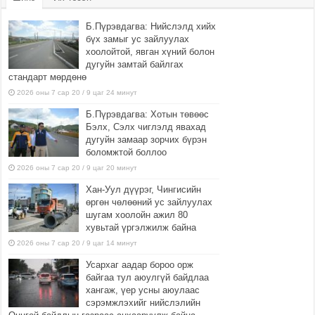
Б.Пүрэвдагва: Нийслэлд хийх
бүх замыг ус зайлуулах
хоолойтой, явган хүний болон
дугуйн замтай байлгах
стандарт мөрдөнө
2026 оны 7 сар 20 / 9 цаг 24 минут
Б.Пүрэвдагва: Хотын төвөөс
Бэлх, Сэлх чиглэлд явахад
дугуйн замаар зорчих бүрэн
боломжтой боллоо
2026 оны 7 сар 20 / 9 цаг 20 минут
Хан-Уул дүүрэг, Чингисийн
өргөн чөлөөний ус зайлуулах
шугам хоолойн ажил 80
хувьтай үргэлжилж байна
2026 оны 7 сар 20 / 9 цаг 14 минут
Усархаг аадар бороо орж
байгаа тул аюулгүй байдлаа
хангаж, үер усны аюулаас
сэрэмжлэхийг нийслэлийн