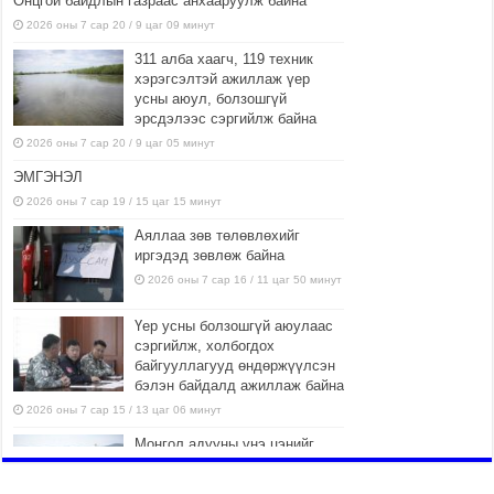
Онцгой байдлын газраас анхааруулж байна
2026 оны 7 сар 20 / 9 цаг 09 минут
311 алба хаагч, 119 техник
хэрэгсэлтэй ажиллаж үер
усны аюул, болзошгүй
эрсдэлээс сэргийлж байна
2026 оны 7 сар 20 / 9 цаг 05 минут
ЭМГЭНЭЛ
2026 оны 7 сар 19 / 15 цаг 15 минут
Аяллаа зөв төлөвлөхийг
иргэдэд зөвлөж байна
2026 оны 7 сар 16 / 11 цаг 50 минут
Үер усны болзошгүй аюулаас
сэргийлж, холбогдох
байгууллагууд өндөржүүлсэн
бэлэн байдалд ажиллаж байна
2026 оны 7 сар 15 / 13 цаг 06 минут
Монгол адууны үнэ цэнийг
дэлхийд сурталчлах “Дэлхийн
адууны өдөр”-т 15000 морьтон