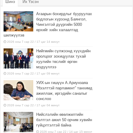
Шинэ
Их Үзсэн
Агаарын бохирдлыг бууруулах
бодлогын хүрээнд Баянгол,
Чингэлтэй дүүргийн 5000
өрхийг хийн халаалтад
шилжүүлэв
2026 оны 7 сар 22 / 17 цаг 14 минут
Нийгмийн сүлжээнд хүүхдийн
оролцоог зохицуулах тухай
хуулийн төслийг өргөн
мэдүүллээ
2026 оны 7 сар 22 / 17 цаг 09 минут
УИХ-ын гишүүн А.Ариунзаяа
“Нээлттэй парламент” танхимд
ажиллаж, иргэдийн саналыг
сонслоо
2026 оны 7 сар 22 / 17 цаг 04 минут
Нийслэлийн өвөлжилтийн
бэлтгэл ажил 50 орчим хувийн
гүйцэтгэлтэй байна
2026 оны 7 сар 22 / 14 цаг 15 минут