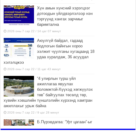
Хүн амын хүнсний хэрэгцээг
дотоодын үйлдвэрлэлээр нэн
тэргүүнд хангах зарчмыг
баримтална
2026 оны 7 сар 22 / 14 цаг 07 минут
Аюулгүй байдал, гадаад
бодлогын байнгын хороо
ээлжит чуулганы хугацаанд 18
удаа хуралдаж, 36 асуудал
хэлэлцжээ
2026 оны 7 сар 22 / 11 цаг 43 минут
“4 улирлын турш үйл
ажиллагаа явуулах
боломжтой-Хүүхэд хөгжүүлэх
төв” байгуулах төсөлд төр,
хувийн хэвшлийн түншлэлийн хүрээнд хамтран
ажиллахыг урьж байна
2026 оны 7 сар 22 / 9 цаг 28 минут
Б.Пүрэвдагва: “Урт цагаан”-ыг
залуучууд чөлөөт цагаа
өнгөрүүлдэг, жуулчид зорьж