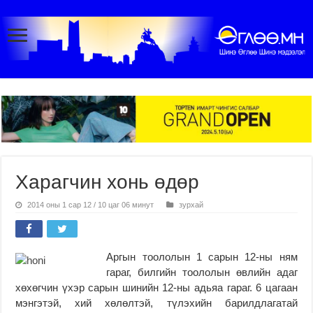
Харагчин хонь өдөр
2014 оны 1 сар 12 / 10 цаг 06 минут
зурхай
Аргын тоололын 1 сарын 12-ны ням
гараг, билгийн тоололын өвлийн адаг
хөхөгчин үхэр сарын шинийн 12-ны адьяа гараг. 6 цагаан
мэнгэтэй, хий хөлөлтэй, түлэхийн барилдлагатай