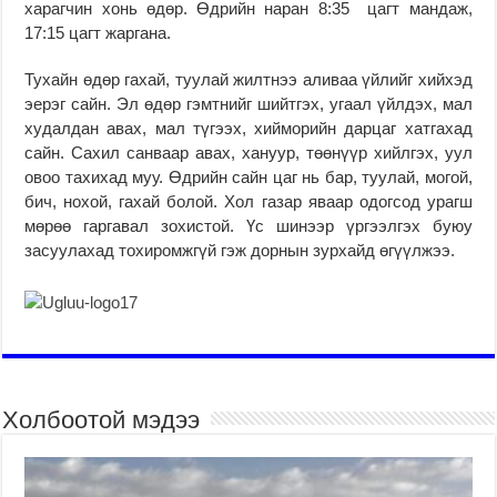
харагчин хонь өдөр. Өдрийн наран 8:35 цагт мандаж,
17:15 цагт жаргана.
Тухайн өдөр гахай, туулай жилтнээ аливаа үйлийг хийхэд
эерэг сайн. Эл өдөр гэмтнийг шийтгэх, угаал үйлдэх, мал
худалдан авах, мал түгээх, хийморийн дарцаг хатгахад
сайн. Сахил санваар авах, хануур, төөнүүр хийлгэх, уул
овоо тахихад муу. Өдрийн сайн цаг нь бар, туулай, могой,
бич, нохой, гахай болой. Хол газар яваар одогсод урагш
мөрөө гаргавал зохистой. Үс шинээр үргээлгэх буюу
засуулахад тохиромжгүй гэж дорнын зурхайд өгүүлжээ.
Холбоотой мэдээ