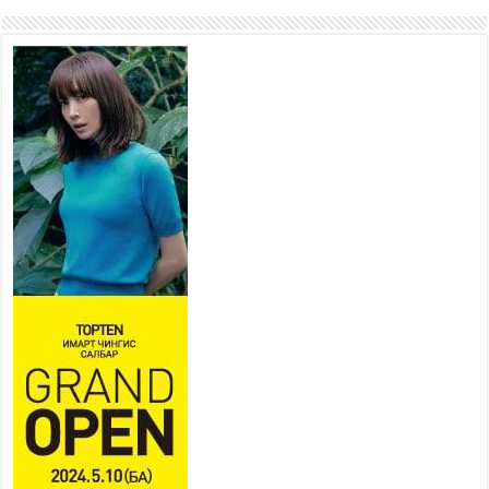
ирдэг цэг болгоно
2026 оны 7 сар 21 / 16 цаг 47 минут
Тусгай замын автобус /BRT/
төслийн удирдах хорооны
ээлжит хуралдаан боллоо
2026 оны 7 сар 21 / 16 цаг 43 минут
Ерөнхий сайд Н.Учрал БНХАУ-
аас Монгол Улсад суугаа
Элчин сайд Шэнь
Миньжюанийг хүлээн авч
уулзав
2026 оны 7 сар 21 / 16 цаг 39 минут
БҮГД НАЙРАМДАХ ТАЖИКИСТАН УЛСТАЙ
ЭДИЙН ЗАСГИЙН ХАМТЫН АЖИЛЛАГААГ
ӨРГӨЖҮҮЛНЭ
2026 оны 7 сар 21 / 16 цаг 34 минут
26,992 суралцагч хотхоны бага сургуульд, 8100
суралцагч төрөлжсөн ахлах сургуульд
суралцана
2026 оны 7 сар 21 / 13 цаг 43 минут