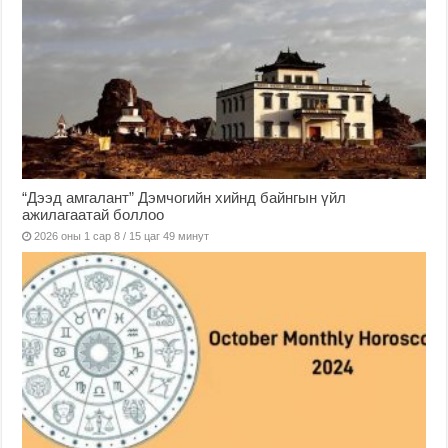
“Дээд амгалант” Дэмчогийн хийнд байнгын үйл
ажилагаатай боллоо
2026 оны 1 сар 8 / 15 цаг 49 минут