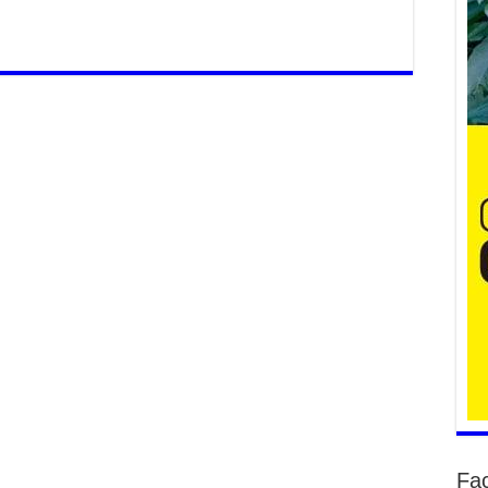
ши
2
Ни
зо
мэ
2
УИ
па
со
2
Ни
ор
2
Fa