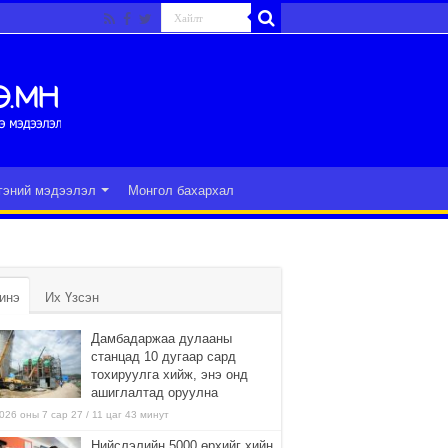
гэний мэдээлэл
Монгол бахархал
инэ
Их Үзсэн
Дамбадаржаа дулааны
станцад 10 дугаар сард
тохируулга хийж, энэ онд
ашиглалтад оруулна
026 оны 7 сар 27 / 11 цаг 43 минут
Нийслэлийн 5000 өрхийг хийн