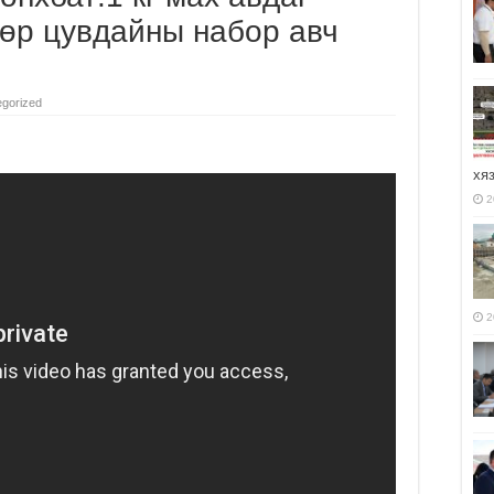
дөр цувдайны набор авч
gorized
хя
2
2