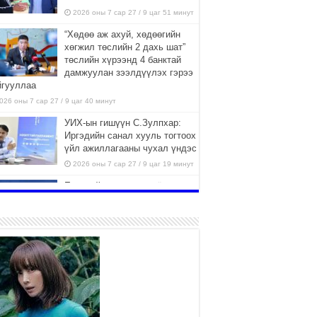
2026 оны 7 сар 27 / 9 цаг 51 минут
“Хөдөө аж ахуй, хөдөөгийн
хөгжил төслийн 2 дахь шат”
төслийн хүрээнд 4 банктай
дамжуулан зээлдүүлэх гэрээ
йгууллаа
026 оны 7 сар 27 / 9 цаг 40 минут
УИХ-ын гишүүн С.Зулпхар:
Иргэдийн санал хууль тогтоох
үйл ажиллагааны чухал үндэс
2026 оны 7 сар 27 / 9 цаг 19 минут
Ерөнхий хяналтын хоёр
удаагийн сонсголд 345 хүн
оролцжээ
2026 оны 7 сар 27 / 9 цаг 13 минут
Хянан шалгах түр хорооны
нотлох баримттай нээлттэй
танилцах боломжтой боллоо.
2026 оны 7 сар 23 / 15 цаг 58 минут
Дүүжин замын тээвэр энэ оны