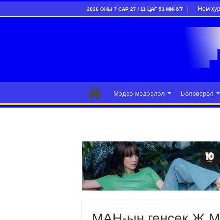
Ном ху
2026 ОНЫ 7 САР 27 / 11 ЦАГ 53 МИНУТ
Мэдээ мэдээлэл
Боловсрол
МАН-ын генсек Ж.Мө