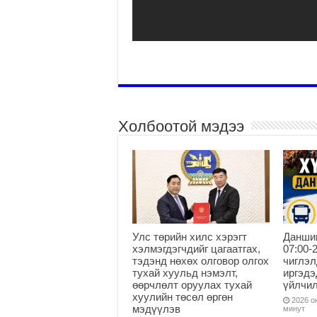
Холбоотой мэдээ
Улс төрийн хилс хэрэгт
Данши
хэлмэгдэгчдийг цагаатгах,
07:00-
тэдэнд нөхөх олговор олгох
чиглэл
тухай хуульд нэмэлт,
иргэдэ
өөрчлөлт оруулах тухай
үйлчи
хуулийн төсөл өргөн
2026 он
мэдүүлэв
минут