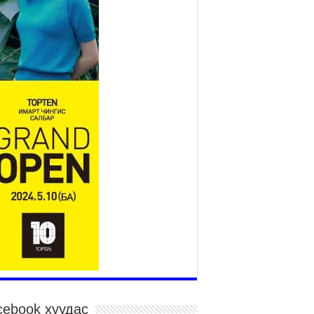
12 дугаар сард ашиглалтад
бүрэн орно
2026 оны 7 сар 23 / 10 цаг 21 минут
Агаарын бохирдлыг бууруулах
бодлогын хүрээнд Баянгол,
Чингэлтэй дүүргийн 5000
өрхийг хийн халаалтад
лжүүлэв
026 оны 7 сар 22 / 17 цаг 14 минут
йгмийн сүлжээнд хүүхдийн оролцоог
хицуулах тухай хуулийн төслийг өргөн
дүүллээ
026 оны 7 сар 22 / 17 цаг 09 минут
Х-ын гишүүн А.Ариунзаяа “Нээлттэй
рламент” танхимд ажиллаж, иргэдийн саналыг
нслоо
026 оны 7 сар 22 / 17 цаг 04 минут
йслэлийн өвөлжилтийн бэлтгэл ажил 50
чим хувийн гүйцэтгэлтэй байна
026 оны 7 сар 22 / 14 цаг 15 минут
cebook хуудас