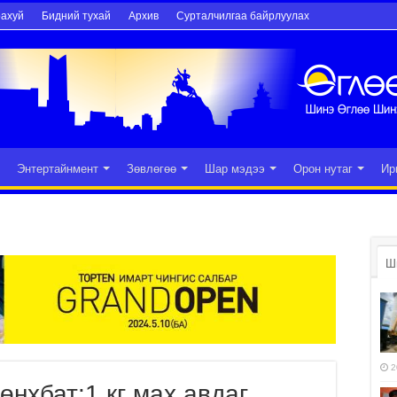
рахуй
Бидний тухай
Архив
Сурталчилгаа байрлуулах
Энтертайнмент
Зөвлөгөө
Шар мэдээ
Орон нутаг
Ир
Ш
2
нхбат:1 кг мах авдаг