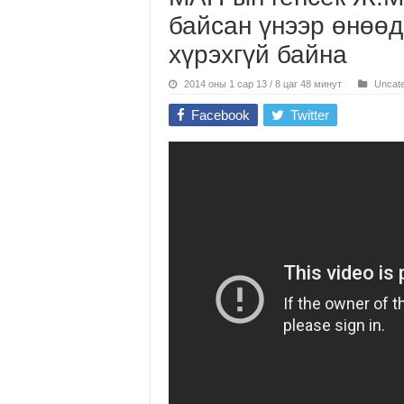
байсан үнээр өнөө
хүрэхгүй байна
2014 оны 1 сар 13 / 8 цаг 48 минут
Uncate
Facebook
Twitter