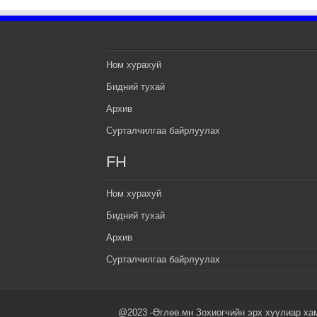
Ном хурахуй
Бидний тухай
Архив
Сурталчилгаа байрлуулах
FH
Ном хурахуй
Бидний тухай
Архив
Сурталчилгаа байрлуулах
@2023 -Өглөө.мн Зохиогчийн эрх хуулиар ха