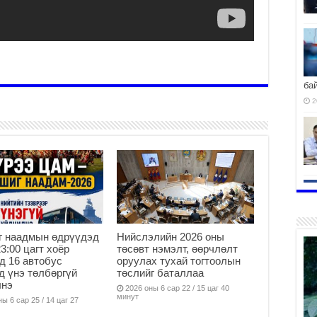
ба
2
г наадмын өдрүүдэд
Нийслэлийн 2026 оны
23:00 цагт хоёр
төсөвт нэмэлт, өөрчлөлт
д 16 автобус
оруулах тухай тогтоолын
д үнэ төлбөргүй
төслийг баталлаа
лнэ
2026 оны 6 сар 22 / 15 цаг 40
минут
ы 6 сар 25 / 14 цаг 27