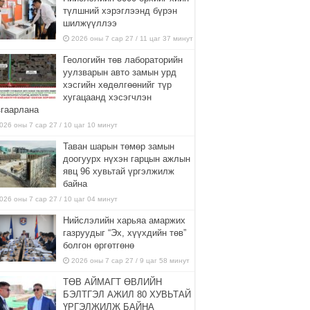
түлшний хэрэглээнд бүрэн
шилжүүллээ
2026 оны 7 сар 27 / 11 цаг 37 минут
Геологийн төв лабораторийн
уулзварын авто замын урд
хэсгийн хөдөлгөөнийг түр
хугацаанд хэсэгчлэн
згаарлана
026 оны 7 сар 27 / 10 цаг 10 минут
Таван шарын төмөр замын
доогуурх нүхэн гарцын ажлын
явц 96 хувьтай үргэлжилж
байна
026 оны 7 сар 27 / 10 цаг 04 минут
Нийслэлийн харьяа амаржих
газруудыг “Эх, хүүхдийн төв”
болгон өргөтгөнө
2026 оны 7 сар 27 / 9 цаг 58 минут
ТӨВ АЙМАГТ ӨВЛИЙН
БЭЛТГЭЛ АЖИЛ 80 ХУВЬТАЙ
ҮРГЭЛЖИЛЖ БАЙНА