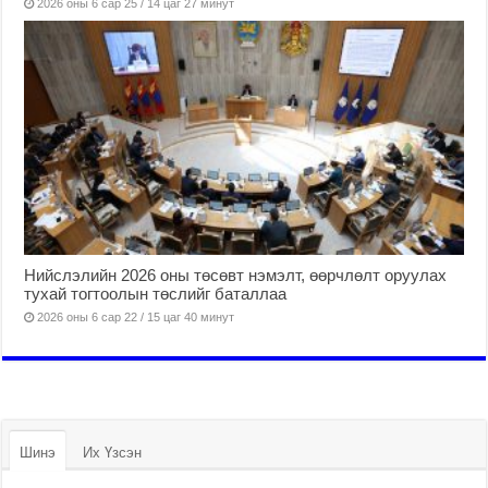
2026 оны 6 сар 25 / 14 цаг 27 минут
Нийслэлийн 2026 оны төсөвт нэмэлт, өөрчлөлт оруулах
тухай тогтоолын төслийг баталлаа
2026 оны 6 сар 22 / 15 цаг 40 минут
Шинэ
Их Үзсэн