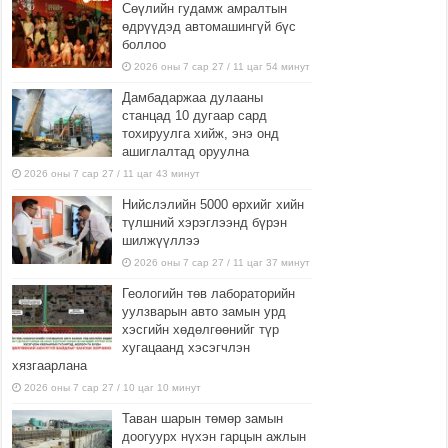
Сөүлийн гудамж амралтын
өдрүүдэд автомашингүй бүс
боллоо
2026 оны 7 сар 27 / 11 цаг 54 минут
Дамбадаржаа дулааны
станцад 10 дугаар сард
тохируулга хийж, энэ онд
ашиглалтад оруулна
2026 оны 7 сар 27 / 11 цаг 43 минут
Нийслэлийн 5000 өрхийг хийн
түлшний хэрэглээнд бүрэн
шилжүүллээ
2026 оны 7 сар 27 / 11 цаг 37 минут
Геологийн төв лабораторийн
уулзварын авто замын урд
хэсгийн хөдөлгөөнийг түр
хугацаанд хэсэгчлэн
хязгаарлана
2026 оны 7 сар 27 / 10 цаг 10 минут
Таван шарын төмөр замын
доогуурх нүхэн гарцын ажлын