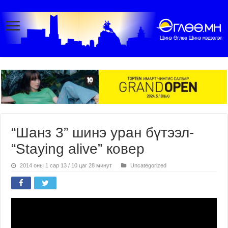
“Шанз 3” шинэ уран бүтээл-
“Staying alive” ковер
2014 оны 1 сар 13 / 10 цаг 28 минут
Uncategorized