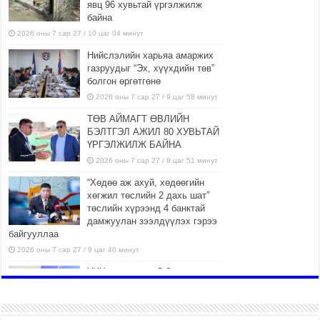
явц 96 хувьтай үргэлжилж
байна
2026 оны 7 сар 27 / 10 цаг 04 минут
Нийслэлийн харьяа амаржих
газруудыг “Эх, хүүхдийн төв”
болгон өргөтгөнө
2026 оны 7 сар 27 / 9 цаг 58 минут
ТӨВ АЙМАГТ ӨВЛИЙН
БЭЛТГЭЛ АЖИЛ 80 ХУВЬТАЙ
ҮРГЭЛЖИЛЖ БАЙНА
2026 оны 7 сар 27 / 9 цаг 51 минут
“Хөдөө аж ахуй, хөдөөгийн
хөгжил төслийн 2 дахь шат”
төслийн хүрээнд 4 банктай
дамжуулан зээлдүүлэх гэрээ
байгууллаа
2026 оны 7 сар 27 / 9 цаг 40 минут
УИХ-ын гишүүн С.Зулпхар:
Иргэдийн санал хууль тогтоох
үйл ажиллагааны чухал үндэс
2026 оны 7 сар 27 / 9 цаг 19 минут