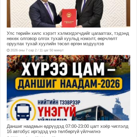
Улс төрийн хилс хэрэгт хэлмэгдэгчдийг цагаатгах, тэдэнд
нөхөх олговор олгох тухай хуульд нэмэлт, өөрчлөлт
оруулах тухай хуулийн төсөл өргөн мэдүүлэв
2026 оны 7 сар 2 / 11 цаг 50 минут
Даншиг наадмын өдрүүдэд 07:00-23:00 цагт хоёр чиглэлд
16 автобус иргэдэд үнэ төлбөргүй үйлчилнэ