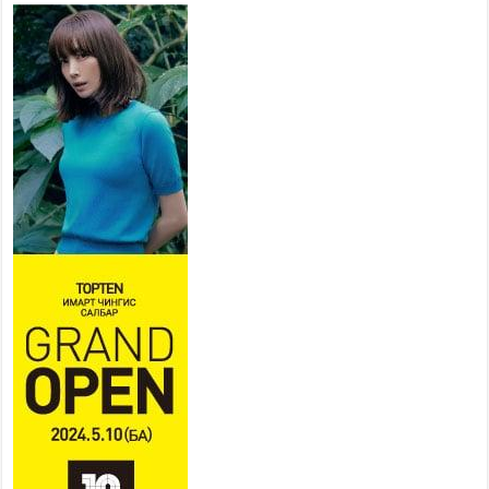
Ерөнхий хяналтын хоёр
удаагийн сонсголд 345 хүн
оролцжээ
2026 оны 7 сар 27 / 9 цаг 13 минут
Хянан шалгах түр хорооны
нотлох баримттай нээлттэй
танилцах боломжтой боллоо.
2026 оны 7 сар 23 / 15 цаг 58 минут
Дүүжин замын тээвэр энэ оны
12 дугаар сард ашиглалтад
бүрэн орно
2026 оны 7 сар 23 / 10 цаг 21 минут
Агаарын бохирдлыг бууруулах бодлогын
хүрээнд Баянгол, Чингэлтэй дүүргийн 5000
өрхийг хийн халаалтад шилжүүлэв
2026 оны 7 сар 22 / 17 цаг 14 минут
Нийгмийн сүлжээнд хүүхдийн оролцоог
зохицуулах тухай хуулийн төслийг өргөн
мэдүүллээ
2026 оны 7 сар 22 / 17 цаг 09 минут