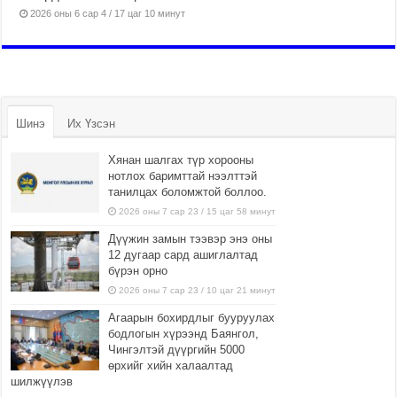
2026 оны 6 сар 4 / 17 цаг 10 минут
Шинэ
Их Үзсэн
Хянан шалгах түр хорооны
нотлох баримттай нээлттэй
танилцах боломжтой боллоо.
2026 оны 7 сар 23 / 15 цаг 58 минут
Дүүжин замын тээвэр энэ оны
12 дугаар сард ашиглалтад
бүрэн орно
2026 оны 7 сар 23 / 10 цаг 21 минут
Агаарын бохирдлыг бууруулах
бодлогын хүрээнд Баянгол,
Чингэлтэй дүүргийн 5000
өрхийг хийн халаалтад
шилжүүлэв