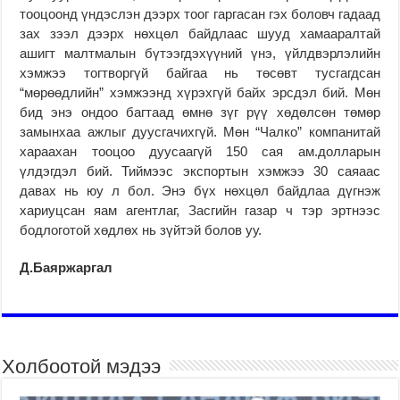
тооцоонд үндэслэн дээрх тоог гаргасан гэх бо­ловч гадаад
зах зээл дээрх нөхцөл байдлаас шууд хамааралтай
ашигт малт­малын бүтээгдэхүүний үнэ, үйлдвэрлэлийн
хэмжээ тогт­воргүй байгаа нь төсөвт тусгагдсан
“мөрөөдлийн” хэмжээнд хүрэхгүй байх эрсдэл бий. Мөн
бид энэ ондоо багтаад өмнө зүг рүү хөдөлсөн төмөр
замынхаа ажлыг дуус­га­чихгүй. Мөн “Чалко” ком­па­нитай
хараахан тоо­цоо дуу­саагүй 150 сая ам.дол­ларын
үлдэгдэл бий. Тиймээс экспортын хэмжээ 30 саяаас
давах нь юу л бол. Энэ бүх нөхцөл байдлаа дүгнэж
хариуцсан яам агентлаг, Засгийн газар ч тэр эртнээс
бодлоготой хөдлөх нь зүйтэй болов уу.
Д.Баяржаргал
Холбоотой мэдээ