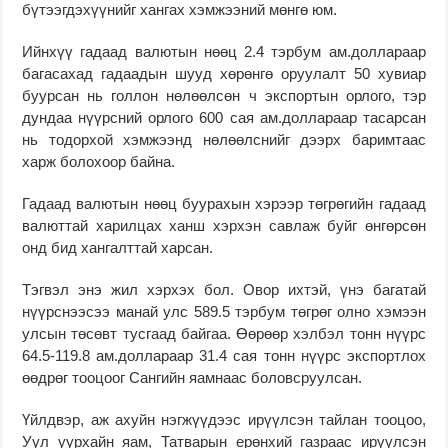
бүтээгдэхүүнийг хангах хэм­жээний мөнгө юм.
Ийнхүү гадаад валю­тын нөөц 2.4 тэрбум ам.дол­лараар
багасахад гадаадын шууд хөрөнгө оруулалт 50 хувиар
буурсан нь голлон нөлөөлсөн ч экспортын орлого, тэр
дундаа нүүрсний орлого 600 сая ам.доллараар тасарсан
нь тодорхой хэм­жээнд нөлөөлснийг дээрх баримтаас
харж болохоор байна.
Гадаад валютын нөөц буурахын хэрээр төгрөгийн гадаад
валюттай харилцах ханш хэрхэн савлаж буйг өнгөрсөн
онд бид хангалт­тай харсан.
Тэгвэл энэ жил хэрхэх бол. Овор ихтэй, үнэ багатай
нүүрснээсээ манай улс 589.5 тэрбум төгрөг олно хэмээн
улсын төсөвт тусгаад байгаа. Өөрөөр хэлбэл тонн нүүрс
64.5-119.8 ам.доллараар 31.4 сая тонн нүүрс экспортлох
өөдрөг тооцоог Сангийн яамнаас боловсруулсан.
Үйлдвэр, аж ахуйн нэгжүүдээс ирүүлсэн тайлан тооцоо,
Уул уурхайн яам, Татварын ерөнхий газраас ирүүлсэн