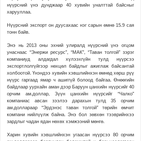
нүүрс­­ний үнэ дунджаар 40 ху­вийн уналттай байсныг
харууллаа.
Нүүрсний экс­порт он дуусахаас нэг сарын өмнө 15.9 сая
тонн байв.
Энэ нь 2013 оны эхний улиралд нүүрсний үнэ огцом
унаснаас “Энержи ресурс”, “МАК”, “Таван толгой” зэрэг
компаниуд алдагдал хү­­лээхгүйн тулд нүүрсээ
экспортлолгүйгээр нөхцөл байдлыг ажиглаж байсантай
холбоотой. Үнэндээ хувийн хэвш­лийнхэн өмнөд хөрш рүү
нүүрс гаргаад ямар ч ашиг­гүй болоод байгаа. Өнөөгийн
байдлаар уурхайн аман дээр Баруун цанхийн нүүрсийг 40
орчим ам.доллар, Зүүн цанхийн нүүрсийг “Чалко”
компаниас авсан зээлээ дарахын тулд 35 орчим
ам.доллараар “Эрдэнэс та­ван толгой” төрийн өмчит
компани нийлүүлж байна. Энэ бол зөвхөн тээврийнхээ
зардлыг чадан ядан нөхөх хэмжээний мөнгө.
Харин хувийн хэвш­лийнхэн угаа­сан нүүрсээ 80 орчим