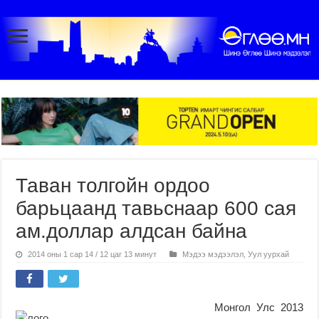
Таван толгойн ордоо
барьцаанд тавьснаар 600 сая
ам.доллар алдсан байна
2014 оны 1 сар 14 / 12 цаг 13 минут
Мэдээ мэдээлэл
,
Уул уурхай
Монгол Улс 2013