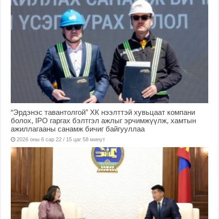
“Эрдэнэс тавантолгой” ХК нээлттэй хувьцаат компани
болох, IPO гаргах бэлтгэл ажлыг эрчимжүүлж, хамтын
ажиллагааны санамж бичиг байгууллаа
2026 оны 6 сар 22 / 15 цаг 58 минут