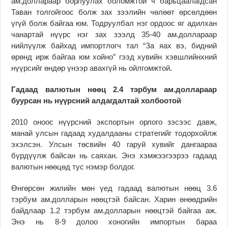
ам.дол­лараар бор­луулах бо­ломж­­той ч барьцаалагдсан
Таван тол­гойгоос болж зах зээлийн чөлөөт өрсөлдөөн
үгүй болж байгаа юм. Тодруулбал нэг ордоос яг адилхан
чанартай нүүрс нэг зах зээлд 35-40 ам.доллараар
нийлүүлж байхад импорт­логч тал “За яах вэ, бидний
өрөнд ирж байгаа юм хойно” гээд хувийн хэвшлийнхний
нүүрсийг өндөр үнээр авахгүй нь ойлгомжтой.
Гадаад валютын нөөц 2.4 тэрбум ам.доллараар
буурсан нь нүүрсний алдагдалтай холбоотой
2010 оноос нүүрсний экспортын орлого зэсээс давж,
манай улсын гадаад худалдааны стратегийг тодорхойлж
эхэлсэн. Улсын төсвийн 40 гаруй хувийг дангаараа
бүрдүүлж байсан нь саяхан. Энэ хэмжээгээрээ гадаад
валютын нөөцөд тус нэмэр болдог.
Өнгөрсөн жилийн мөн үед гадаад валютын нөөц 3.6
тэрбум ам.долларын нөөцтэй байсан. Харин өнөөдрийн
байдлаар 1.2 тэр­бум ам.долларын нөөцтэй байгаа аж.
Энэ нь 8-9 долоо хоногийн импортын бараа