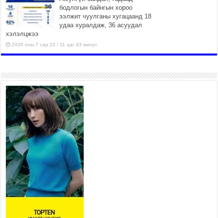
бодлогын байнгын хороо
ээлжит чуулганы хугацаанд 18
удаа хуралдаж, 36 асуудал
хэлэлцжээ
2026 оны 7 сар 22 / 11 цаг 43 минут
“4 улирлын турш үйл
ажиллагаа явуулах
боломжтой-Хүүхэд хөгжүүлэх
төв” байгуулах төсөлд төр,
хувийн хэвшлийн түншлэлийн хүрээнд хамтран
ажиллахыг урьж байна
2026 оны 7 сар 22 / 9 цаг 28 минут
Б.Пүрэвдагва: “Урт цагаан”-ыг залуучууд чөлөөт
цагаа өнгөрүүлдэг, жуулчид зорьж ирдэг цэг
болгоно
2026 оны 7 сар 21 / 16 цаг 47 минут
Тусгай замын автобус /BRT/ төслийн удирдах
хорооны ээлжит хуралдаан боллоо
2026 оны 7 сар 21 / 16 цаг 43 минут
Ерөнхий сайд Н.Учрал БНХАУ-аас Монгол Улсад
суугаа Элчин сайд Шэнь Миньжюанийг хүлээн