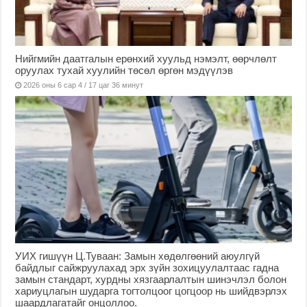
Нийгмийн даатгалын ерөнхий хуульд нэмэлт, өөрчлөлт
оруулах тухай хуулийн төсөл өргөн мэдүүлэв
2026 оны 6 сар 4 / 17 цаг 36 минут
УИХ гишүүн Ц.Туваан: Замын хөдөлгөөний аюулгүй
байдлыг сайжруулахад эрх зүйн зохицуулалтаас гадна
замын стандарт, хурдны хязгаарлалтын шинэчлэл болон
хариуцлагын шударга тогтолцоог цогцоор нь шийдвэрлэх
шаардлагатайг онцоллоо.