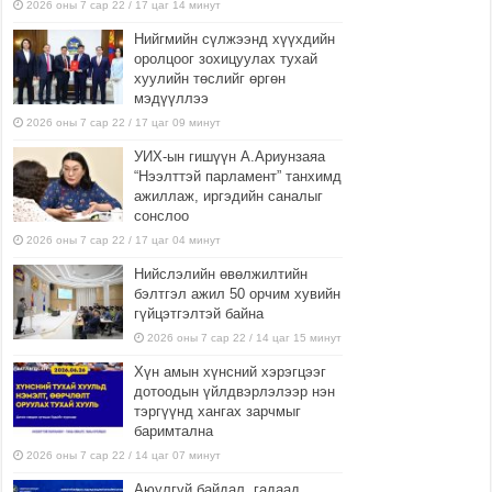
2026 оны 7 сар 22 / 17 цаг 14 минут
Нийгмийн сүлжээнд хүүхдийн
оролцоог зохицуулах тухай
хуулийн төслийг өргөн
мэдүүллээ
2026 оны 7 сар 22 / 17 цаг 09 минут
УИХ-ын гишүүн А.Ариунзаяа
“Нээлттэй парламент” танхимд
ажиллаж, иргэдийн саналыг
сонслоо
2026 оны 7 сар 22 / 17 цаг 04 минут
Нийслэлийн өвөлжилтийн
бэлтгэл ажил 50 орчим хувийн
гүйцэтгэлтэй байна
2026 оны 7 сар 22 / 14 цаг 15 минут
Хүн амын хүнсний хэрэгцээг
дотоодын үйлдвэрлэлээр нэн
тэргүүнд хангах зарчмыг
баримтална
2026 оны 7 сар 22 / 14 цаг 07 минут
Аюулгүй байдал, гадаад