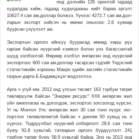
онд дэлхийн 135 оронтой га­даад
худалдаа хийж, га­даад ху­далдааны нийт ба­­раа эргэлт
10627.4 сая ам.доллар болжээ. Үүнээс 4272.7 сая ам.дол­­
ларын экспорт хийсэн нь өмнөх оныхоос 2.6 хувиар
буурсан үзүүлэлт аж.
Экс­портын орлого ийн­хүү буурахад өмнөд хөрш рүү
гаргаж байсан нүүрс­ний хэмжээ болон үнэ багассантай
шууд холбоотой. Өөрөөр хэлбэл өнгөрсөн онд нүүрсний
экспортоос 600 сая ам.дол­лар тасарсан гэдгийг Үндэс­ний
ста­­тис­­тикийн хо­рооны Макро эдийн засгийн статистикийн
газрын дарга Б.Бадамцэцэг мэдээллээ.
Арга ч үгүй юм. 2012 онд улсын төсөвт 163 тэрбум төгрөг
төвлөрүүлж байсан “Энержи ресурс” ХХК өнгөрсөн жил
үйл ажиллагаа нь доголдож, экспортоо зог­сооход хүрсэн.
Уг нь Монгол Улс өн­гөрсөн жил 30 сая тонн нүүрс экс­­­
порт­лох төлөв­лө­­гөөтэй байсан ч дөнгөж 50 хувьд нь л
хүрчээ. Тод­руулбал нүүрс­ний олбор­лолт 28.6 сая тонн
буюу 92.8 хувь­тай, тат­варын орлого бүр­дүү­лэлт 241
тэрбум төг­рөг буюу 58.9 хувьтай бай­на. Энэ нь 2013 онд