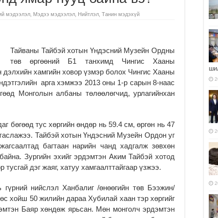
ий мэдээлэл
,
Мэдээ мэдээлэл
,
Нийтлэл
,
Танин мэдэхүй
Тайваны Тайбэй хотын Үндэсний Музейн Ордны
төв өргөөний Б1 танхимд Чингис Хааны
ши
 дэлхийн хамгийн ховор үзмэр болох Чингис Хааны
2
үндэтгэлийн арга хэмжээ 2013 оны 1-р сарын 8-наас
өгөөд Монголын албаны төлөөлөгчид, урлагийнхан
г бөгөөд тус хөргийн өндөр нь 59.4 см, өргөн нь 47
2
таслажээ. Тайбэй хотын Үндэсний Музейн Ордон уг
 жагсаалтад багтаан нарийн чанд хадгалж зөвхөн
байна. Зургийн эхийг эрдэмтэн Аким Тайбэй хотод
тусгай дэг жаяг, хатуу хамгаалттайгаар үзжээ.
2
 гүрний нийслэл Ханбалиг /өнөөгийн төв Бээжин/
өөс хойш 50 жилийн дараа Хубилай хаан тэр хөргийг
эмтэн Баяр хөндөж ярьсан. Мөн монголч эрдэмтэн