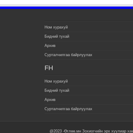
Ном хурахуй
Бидний тухай
Архив
Сурталчилгаа байрлуулах
FH
Ном хурахуй
Бидний тухай
Архив
Сурталчилгаа байрлуулах
@2023 -Өглөө.мн Зохиогчийн эрх хуулиар ха