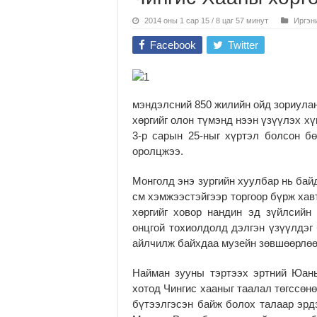
2014 оны 1 сар 15 / 8 цаг 57 минут
Иргэн
Facebook
Twitter
мэндэлсний 850 жилийн ойд зориулан
хөргийг олон түмэнд нээн үзүүлэх х
3-р сарын 25-ныг хүртэл болсон б
оролцжээ.
Монголд энэ зургийн хуулбар нь байда
см хэмжээстэйгээр торгоор бүрж хав
хөргийг ховор нандин эд зүйлсийн
онцгой тохиолдолд дэлгэн үзүүлдэг 
айлчилж байхдаа музейн зөвшөөрлөөр 
Найман зууны тэртээх эртний Юань
хотод Чингис хааныг таалал төгссөн
бүтээлгэсэн байж болох талаар эрд