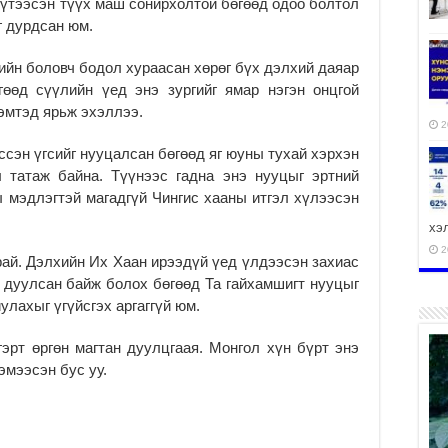
бүтээсэн түүх маш сонирхолтой бөгөөд одоо болтол
г дурдсан юм.
ийн боловч бодол хураасан хөрөг бүх дэлхий даяар
гөөд сүүлийн үед энэ зургийг ямар нэгэн онцгой
эмтэд ярьж эхэллээ.
2
ссэн үгсийг нууцалсан бөгөөд яг юуны тухай хэрхэн
 татаж байна. Түүнээс гадна энэ нууцыг эртний
 мэдлэгтэй магадгүй Чингис хааны итгэл хүлээсэн
хэ
2
арай. Дэлхийн Их Хаан ирээдүй үед үлдээсэн захиас
 дуулсан байж болох бөгөөд Та гайхамшигт нууцыг
улахыг үгүйсгэх аргаггүй юм.
эрт өргөн магтан дуулцгаая. Монгол хүн бүрт энэ
ху
эмээсэн бус уу.
аж
2