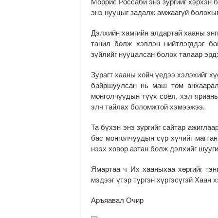
Моррис Россаби энэ зургийг хэрхэн 
энэ нууцыг задалж амжаагүй болохы
Дэлхийн хамгийн алдартай хааны энг
танил болж хэвлэн нийтлэгддэг бө
зүйлийг нууцалсан болох талаар эрд
Зурагт хааны хойч үедээ хэлэхийг хү
байршуулсан нь маш том анхаарал
монголчуудын түүх соёл, хэл ярианы
элч тайлах боломжтой хэмээжээ.
Та бүхэн энэ зургийг сайтар ажигла
бас монголчуудын сүр хүчийг магтан
нээх ховор азтан болж дэлхийг шууги
Ямартаа ч Их хааныхаа хөргийг тэнг
мэдээг үтэр түргэн хүргэсүгэй Хаан х
Аръяавал Очир