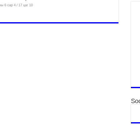
ху
ы 6 сар 4 / 17 цаг 10
ир
2
Гэ
ту
нэ
2
Б.
ор
2
НИ
АЖ
АЖ
ХӨ
2
Soc
Ба
тэ
ду
яв
2