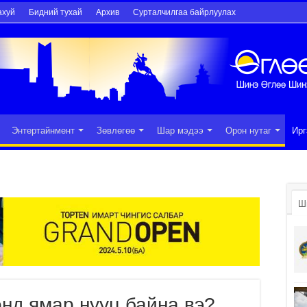
ахуй
Бидний тухай
Архив
Сурталчилгаа байрлуулах
Энтертайнмент
Зөвлөгөө
Шар мэдээ
Орон нутаг
Ирг
Ш
нд ямар нууц байна вэ?