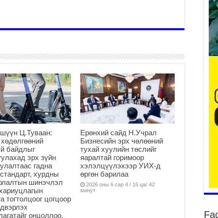
2
Ту
хо
2
Ер
су
ав
2
БҮ
ЭД
шүүн Ц.Туваан:
Ерөнхий сайд Н.Учрал
ӨР
 хөдөлгөөний
Бизнесийн эрх чөлөөний
2
й байдлыг
тухай хуулийн төслийг
улахад эрх зүйн
яаралтай горимоор
26
улалтаас гадна
хэлэлцүүлэхээр УИХ-д
су
стандарт, хурдны
өргөн барилаа
су
арлалтын шинэчлэл
2026 оны 6 сар 4 / 16 цаг 42
хариуцлагын
2
минут
а тогтолцоог цогцоор
CO
йдвэрлэх
Fa
тээ
агатайг онцоллоо.