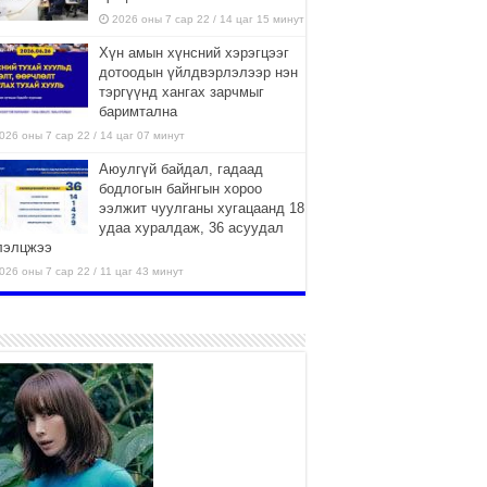
2026 оны 7 сар 22 / 14 цаг 15 минут
Хүн амын хүнсний хэрэгцээг
дотоодын үйлдвэрлэлээр нэн
тэргүүнд хангах зарчмыг
баримтална
026 оны 7 сар 22 / 14 цаг 07 минут
Аюулгүй байдал, гадаад
бодлогын байнгын хороо
ээлжит чуулганы хугацаанд 18
удаа хуралдаж, 36 асуудал
лэлцжээ
026 оны 7 сар 22 / 11 цаг 43 минут
“4 улирлын турш үйл
ажиллагаа явуулах
боломжтой-Хүүхэд хөгжүүлэх
төв” байгуулах төсөлд төр,
вийн хэвшлийн түншлэлийн хүрээнд хамтран
иллахыг урьж байна
026 оны 7 сар 22 / 9 цаг 28 минут
Б.Пүрэвдагва: “Урт цагаан”-ыг
залуучууд чөлөөт цагаа