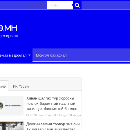
эний мэдээлэл
Монгол бахархал
инэ
Их Үзсэн
Хянан шалгах түр хорооны
нотлох баримттай нээлттэй
танилцах боломжтой боллоо.
2026 оны 7 сар 23 / 15 цаг 58 минут
Дүүжин замын тээвэр энэ оны
12 дугаар сард ашиглалтад