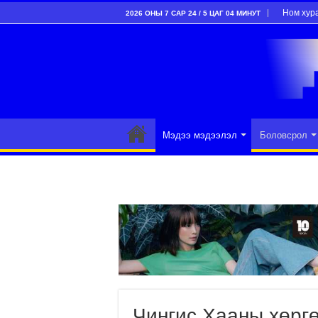
Ном хур
2026 ОНЫ 7 САР 24 / 5 ЦАГ 04 МИНУТ
Мэдээ мэдээлэл
Боловсрол
Чингис Хааны хөргө