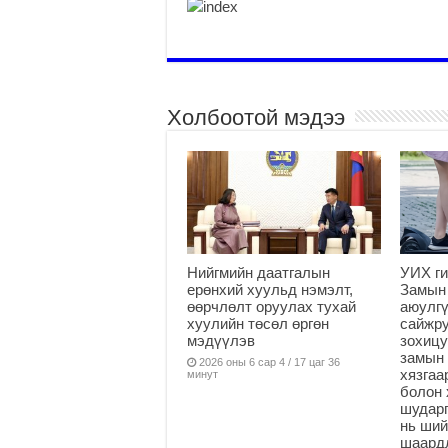
Холбоотой мэдээ
Нийгмийн даатгалын
УИХ ги
ерөнхий хуульд нэмэлт,
Замын
өөрчлөлт оруулах тухай
аюулгү
хуулийн төсөл өргөн
сайжру
мэдүүлэв
зохицу
замын 
2026 оны 6 сар 4 / 17 цаг 36
хязга
минут
болон 
шударг
нь ши
шаардл