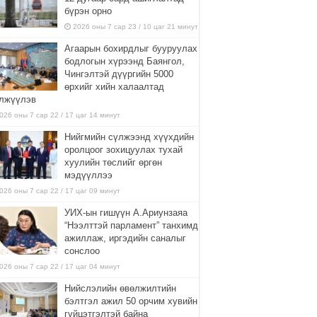
бүрэн орно
2026 оны 7 сар 23 / 10 цаг 21 минут
Агаарын бохирдлыг бууруулах
бодлогын хүрээнд Баянгол,
Чингэлтэй дүүргийн 5000
өрхийг хийн халаалтад
лжүүлэв
026 оны 7 сар 22 / 17 цаг 14 минут
Нийгмийн сүлжээнд хүүхдийн
оролцоог зохицуулах тухай
хуулийн төслийг өргөн
мэдүүллээ
026 оны 7 сар 22 / 17 цаг 09 минут
УИХ-ын гишүүн А.Ариунзаяа
“Нээлттэй парламент” танхимд
ажиллаж, иргэдийн саналыг
сонслоо
026 оны 7 сар 22 / 17 цаг 04 минут
Нийслэлийн өвөлжилтийн
бэлтгэл ажил 50 орчим хувийн
гүйцэтгэлтэй байна