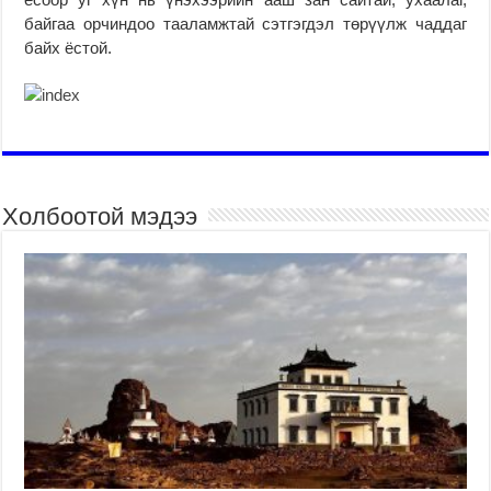
байгаа орчиндоо тааламжтай сэтгэгдэл төрүүлж чаддаг
байх ёстой.
Холбоотой мэдээ