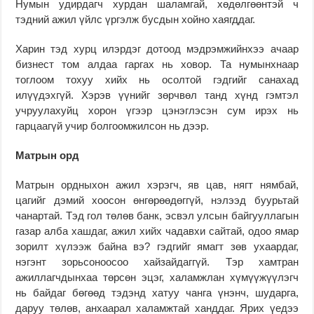
Нумын удирдагч хурдан шаламгай, хөдөлгөөнтэй ч
тэдний ажил үйлс үргэлж бусдын хойно хаягддаг.
Харин тэд хурц илэрдэг дотоод мэдрэмжийнхээ ачаар
бизнест том алдаа гаргах нь ховор. Та нумынхнаар
тоглоом тохуу хийх нь осолтой гэдгийг санахад
илүүдэхгүй. Хэрэв үүнийг зөрчвөл танд хүнд гэмтэл
учруулахуйц хорон үгээр цэнэглэсэн сум ирэх нь
гарцаагүй учир болгоомжилсон нь дээр.
Матрын орд
Матрын ордныхон ажил хэрэгч, яв цав, нягт нямбай,
цагийг дэмий хоосон өнгөрөөдөггүй, нэлээд буурьтай
чанартай. Тэд гол төлөв банк, эсвэл улсын байгууллагын
газар алба хашдаг, ажил хийх чадавхи сайтай, одоо ямар
зорилт хүлээж байна вэ? гэдгийг ямагт зөв ухаардаг,
нэгэнт зорьсоноосоо хайзайдаггүй. Тэр хамтран
ажиллагчдынхаа төрсөн эцэг, халамжлан хүмүүжүүлэгч
нь байдаг бөгөөд тэдэнд хатуу чанга үнэнч, шударга,
даруу төлөв, анхаарал халамжтай ханддаг. Ярих үедээ