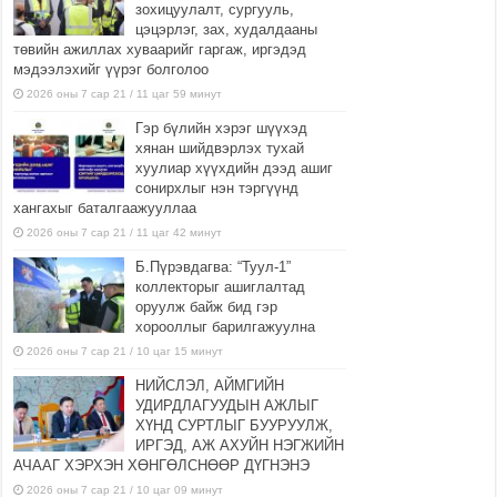
зохицуулалт, сургууль,
цэцэрлэг, зах, худалдааны
төвийн ажиллах хуваарийг гаргаж, иргэдэд
мэдээлэхийг үүрэг болголоо
2026 оны 7 сар 21 / 11 цаг 59 минут
Гэр бүлийн хэрэг шүүхэд
хянан шийдвэрлэх тухай
хуулиар хүүхдийн дээд ашиг
сонирхлыг нэн тэргүүнд
хангахыг баталгаажууллаа
2026 оны 7 сар 21 / 11 цаг 42 минут
Б.Пүрэвдагва: “Туул-1”
коллекторыг ашиглалтад
оруулж байж бид гэр
хорооллыг барилгажуулна
2026 оны 7 сар 21 / 10 цаг 15 минут
НИЙСЛЭЛ, АЙМГИЙН
УДИРДЛАГУУДЫН АЖЛЫГ
ХҮНД СУРТЛЫГ БУУРУУЛЖ,
ИРГЭД, АЖ АХУЙН НЭГЖИЙН
АЧААГ ХЭРХЭН ХӨНГӨЛСНӨӨР ДҮГНЭНЭ
2026 оны 7 сар 21 / 10 цаг 09 минут