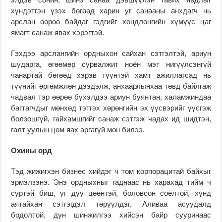
хүндэтгэн үзэх бөгөөд харин уг санааны анхдагч нь
арслан өөрөө байдаг гэдгийг хөндлөнгийн хүмүүс цаг
ямагт санаж явах хэрэгтэй.
Гэхдээ арслангийн ордныхон сайхан сэтгэлтэй, ариун
шударга, өгөөмөр сурвалжит ноён мэт нигүүлсэнгүй
чанартай бөгөөд хэрэв түүнтэй хамт ажиллагсад нь
түүнийг өргөмжлөн дээдэлж, анхаарлынхаа төвд байлгаж
чадвал тэр өөрөө бүхэлдээ ариун буянтан, халамжиндаа
багтагчдыг мөнхөд тэтгэх хөрөнгийн эх үүсвэрийг үүсгэж
болзошгүй, гайхамшгийг санаж сэтгэж чадах ид шидтэн,
галт уулын цөм яах аргагүй мөн билээ.
Охины орд
Тэд жижигхэн бизнес хийдэг ч том корпорацитай байхыг
эрмэлзэнэ. Энэ ордныхныг гаднаас нь харахад тийм ч
сүртэй биш, үг дуу цөөнтэй, боловсон соёлтой, хүнд
аятайхан сэтгэгдэл төрүүлдэг. Аливаа асуудалд
бодолтой, дүн шинжилгээ хийсэн байр сууринаас