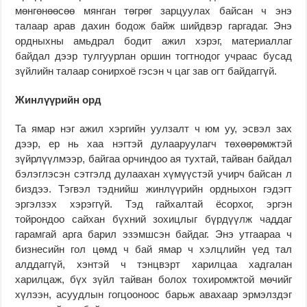
мөнгөнөөсөө мянган төгрөг зарцуулах байсан ч энэ
талаар арав дахин бодож байж шийдвэр гаргадаг. Энэ
ордныхны амьдрал бодит ажил хэрэг, материаллаг
байдал дээр тулгуурлан оршин тогтнодог учраас бусад
зүйлийн талаар сонирхоё гэсэн ч цаг зав огт байдаггүй.
Жинлүүрийн орд
Та ямар нэг ажил хэргийн уулзалт ч юм уу, эсвэл зах
дээр, ер нь хаа нэгтэй дулааруулагч төхөөрөмжтэй
зүйрлүүлмээр, байгаа орчиндоо ая тухтай, тайван байдал
бэлэглэсэн сэтгэлд дулаахан хүмүүстэй учирч байсан л
биздээ. Тэгвэл тэднийш жинлүүрийн ордныхон гэдэгт
эргэлзэх хэрэггүй. Тэд гайхалтай ёсорхог, эргэн
тойрондоо сайхан бүхний зохицлыг бүрдүүлж чаддаг
гарамгай арга барил эзэмшсэн байдаг. Энэ утгаараа ч
бизнесийн гол цөмд ч бай ямар ч хэлцлийн үед тал
алддаггүй, хэнтэй ч тэнцвэрт харилцаа хадгалан
харилцаж, бүх зүйл тайван болох тохиромжтой мөчийг
хүлээн, асуудлын гогцооноос барьж авахаар эрмэлздэг