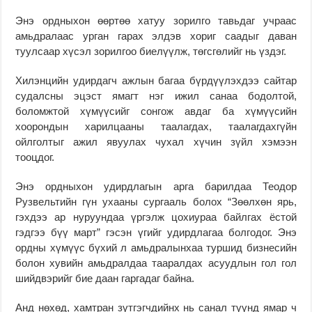
Энэ ордныхон өөртөө хатуу зорилго тавьдаг учраас
амьдралаас урган гарах элдэв хориг саадыг даван
туулсаар хүсэл зорилгоо биелүүлж, төгсгөлийг нь үздэг.
Хилэнцийн удирдагч ажлын багаа бүрдүүлэхдээ сайтар
судалсны эцэст ямагт нэг ижил санаа бодолтой,
боломжтой хүмүүсийг сонгож авдаг ба хүмүүсийн
хоорондын харилцааны таалагдах, таалагдахгүйн
ойлголтыг ажил явуулах чухал хүчин зүйл хэмээн
тооцдог.
Энэ ордныхон удирдлагын арга барилдаа Теодор
Рузвельтийн гүн ухааны сургааль болох “Зөөлхөн ярь,
гэхдээ ар нуруундаа үргэлж цохиураа байлгах ёстой
гэдгээ бүү март” гэсэн үгийг удирдлагаа болгодог. Энэ
ордны хүмүүс бүхий л амьдралынхаа туршид бизнесийн
болон хувийн амьдралдаа тааралдах асуудлын гол гол
шийдвэрийг бие даан гаргадаг байна.
Анд нөхөд, хамтран зүтгэгчдийнх нь санал түүнд ямар ч