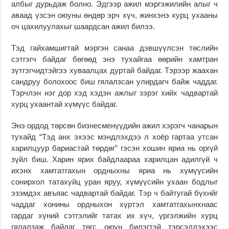
албыг дурьдаж болно. Эдгээр ажил мэргэжилийн алыг ч
аваад үзсэн оюуны өндөр эрч хүч, жинхэнэ хурц ухааны
оч цахилуулахыг шаардсан ажил билээ.
Тэд гайхамшигтай мэргэн санаа дэвшүүлсэн төслийн
сэтгэгч байдаг бөгөөд энэ тухайгаа өөрийн хамтран
зүтгэгчидтэйгээ хуваалцах дуртай байдаг. Тэрээр жаахан
сандруу болохоос биш гялалзсан улирдагч байж чаддаг.
Тэрчлэн нэг дор хэд хэдэн ажлыг зэрэг хийх чадвартай
хурц ухаантай хүмүүс байдаг.
Энэ ордод төрсөн бизнесменүүдийн ажил хэрэгч чанарын
тухайд “Тэд анх эхээс мэндлэхдээ л хоёр гартаа утсан
харилцуур бариастай төрдөг” гэсэн хошин яриа нь оргүй
зүйл биш. Харин ярих байдлаараа харилцан адилгүй ч
ихэнх хамтатгахын ордныхны яриа нь хүмүүсийн
сонирхол татахуйц уран яруу, хүмүүсийн ухаан бодлыг
эзэмдэх авъяас чадвартай байдаг. Тэр ч байтугай бүхнйг
чаддаг хонины ордныхон хүртэл хамтатгахынхнаас
гардаг хүний сэтгэлийг татах их хүч, үргэлжийн хурц
гялалзаж байдаг төгс оюун билэгтэй тэрсэлдэхээс