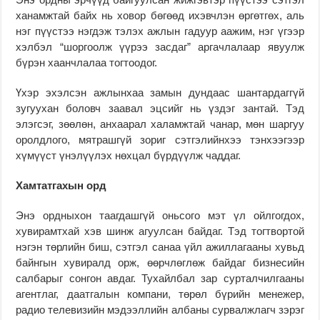
ханамжтай байх нь ховор бөгөөд ихэвчлэн өргөтгөх, аль
нэг пүүстээ нэгдэж тэлэх ажлын гадуур аажим, нэг үгээр
хэлбэл “шоргоолж үүрээ засдаг” аргачлалаар явуулж
бүрэн хаанчлалаа тогтоодог.
Үхэр эхэлсэн ажлынхаа замын дундаас шантардаггүй
зугуухан боловч заавал эцсийг нь үздэг зантай. Тэд
элэгсэг, зөөлөн, анхаарал халамжтай чанар, мөн шаргуу
оролдлого, мятрашгүй зориг сэтгэлийнхээ тэнхээгээр
хүмүүст үнэлүүлэх нөхцал бүрдүүлж чаддаг.
Хамтатгахын орд
Энэ ордныхон таагдашгүй оньсого мэт үл ойлгогдох,
хувирамтхай хэв шинж агуулсан байдаг. Тэд тогтвортой
нэгэн төрлийн биш, сэтгэл санаа үйл ажиллагааны хувьд
байнгын хувиралд орж, өөрчлөглөж байдаг бизнесийн
салбарыг сонгон авдаг. Тухайлбал зар сурталчилгааны
агентлаг, даатгалын компани, төрөл бүрийн менежер,
радио телевизийн мэдээллийн албаны сурвалжлагч зэрэг