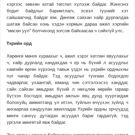
хэргээс зөвхөн азтай төгсгөл хүлээж байдаг. Жинхэнэ
бодит байдлыг баримтлагч, эсвэл түүнийг хэт
сайшаагчид байдаг юм. Дөнгөж саяхан хайр дурлалдаа
шатаж байсан хонь хэдэн хормын дараа ажил хэргийн
“мөсөн уул” болчихоод зогсож байхаасаа ч сийхгүй улс.
Үхрийн орд
Хөрөнгө мөнгө хураахыг ч, ажил хэрэг хөтлөн явуулахыг
ч, хайр дурлалд хандахдаа ч ер нь бүхий л асуудлыг
хамгийн өргөн хүрээнд тавьж үздэг нь үхрийн ордныхны
гол чанар байдаг. Тэд асуудлыг тунгаан бодохдоо
чадварлаг, ухаантай, юманд чин сэтгэлээсээ ханддаг,
сайн сайхан амьдрах бүхий л нөхцлөө өөрийн гараар
бүтээн босгодог, амьдрал ажлын явц дунд хууртагдаж
болохуйц амжилтанд үл итгэн, туйлын өчүүхэн зүйлд ч
анхаарлаа хандуулан ажилладаг. Үхрийн ордны эрчүүдэд
мөнгө санхүү дутагдах асуудал бараг гардаггүй, тэд
үргэлж мөнгөтэй явж байдаг.
Энэ ордны эрчүүд байгуулсан жижгэвтэр пүүстээ сэтгэл