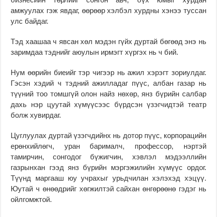
амжуулах гэж явдаг, өөрөөр хэлбэл хурдны хэнээ туссан
улс байдаг.
Тэд хаашаа ч явсан хөл мэдэн гүйх дуртай бөгөөд энэ нь
заримдаа тэднийг аюулын ирмэгт хүргэх нь ч бий.
Нум өөрийн биеийг тэр чигээр нь ажил хэрэгт зориулдаг.
Гэсэн хэдий ч тэдний ажилладаг пүүс, албан газар нь
түүний тоо томшгүй олон найз нөхөр, янз бүрийн салбар
дахь нэр цуутай хүмүүсээс бүрдсэн үзэгчидтэй театр
болж хувирдаг.
Цуглуулах дуртай үзэгчдийнх нь дотор пүүс, корпорацийн
ерөнхийлөгч, уран барималч, профессор, нэртэй
тамирчин, сонгодог бүжигчин, хэвлэл мэдээллийн
газрынхан гээд янз бүрийн мэргэжилийн хүмүүс ордог.
Түүнд маргааш юу учрахыг урьдчилан хэлэхэд хэцүү.
Юутай ч өнөөдрийг хөгжилтэй сайхан өнгөрөөнө гэдэг нь
ойлгомжтой.