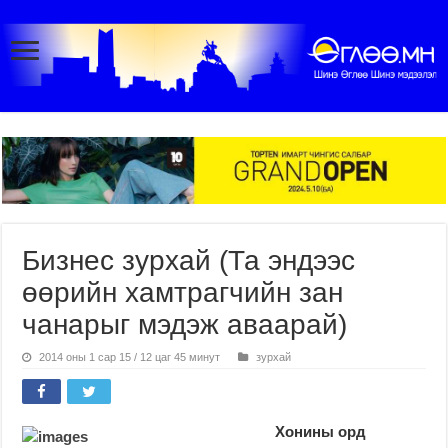
Бизнес зурхай (Та эндээс
өөрийн хамтрагчийн зан
чанарыг мэдэж аваарай)
2014 оны 1 сар 15 / 12 цаг 45 минут
зурхай
Хонины орд