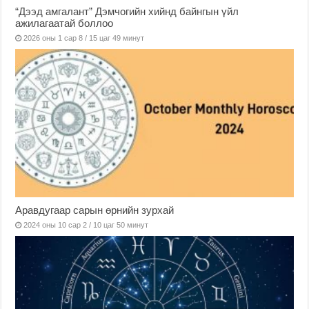
“Дээд амгалант” Дэмчогийн хийнд байнгын үйл
ажилагаатай боллоо
2026 оны 1 сар 8 / 15 цаг 49 минут
Аравдугаар сарын өрнийн зурхай
2024 оны 10 сар 2 / 10 цаг 50 минут