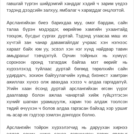
гавшгай түргэн шийдэмгий ханддаг хэдий ч зарим үедээ
тэдэнд дээдсийн залхуу, ямбалаг ч харагддаг онцлогтой.
Арслангийхан биеэ барихдаа муу, омог бардам, сайн
талаа бүрэн мэдэрдэг, өөрийгөө хамгийн ухаантайд
тооцож, бусдыг сургах дуртай. Тэдэнд угаасаа маш их
хүчтэй зан чанар давамгайлдаг учраас хэн нэгнээс
хараат байх юм уу, эсвэл хэн нэг хүнд найдвар тавин
амьдрахыг тэвчдэггүй. Орчин тойрных нь хүмүүс
соронзон оронд татагдаж байгаа мэт өөрийг нь
хүрээлэхэд туйлаас дуртай бөгөөд төрөлхийн сайн
удирдагч, зохион байгуулагчийн хувьд бизнест хамтран
ажиллах хүнээ олж авахдаа хэзээ ч алдаа гаргадаггүй.
Угийн хаан ёсонд дуртай арслангийхан өгсөн үүрэг
даалгавар болон ажлаа чанартай хийж гүйцэтгэсэн
хүнийг шагнан урамшуулж, харин тоо алдаж тоолсон
төдий өчүүхэн ч болов алдаа гаргасан байхад хор уршиг
нь асар их гэдгээр зэмлэн донгодох болно.
Арслангийн тойрон хүрээлэгчид нь даруухан хирнээ
элдэв сонин, шинэ санаа дэвшүүлэн тавих явдлыг