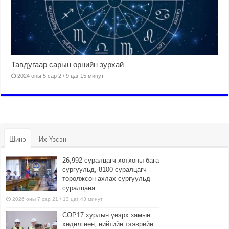
Тавдугаар сарын өрнийн зурхай
2024 оны 5 сар 2 / 9 цаг 15 минут
Шинэ
Их Үзсэн
26,992 суралцагч хотхоны бага
сургуульд, 8100 суралцагч
төрөлжсөн ахлах сургуульд
суралцана
2026 оны 7 сар 21 / 13 цаг 43 минут
COP17 хурлын үеэрх замын
хөдөлгөөн, нийтийн тээврийн