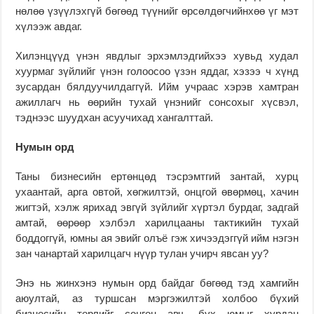
нөлөө үзүүлэхгүй бөгөөд түүнийг өрсөлдөгчийнхөө үг мэт
хүлээж авдаг.
Хилэнцүүд үнэн явдлыг эрхэмлэдгийхээ хувьд худал
хуурмаг зүйлийг үнэн голоосоо үзэн яддаг, хэзээ ч хүнд
зусардан бялдуучилдаггүй. Ийм учраас хэрэв хамтран
ажиллагч нь өөрийн тухай үнэнийг сонсохыг хүсвэл,
тэднээс шуудхан асуучихад хангалттай.
Нумын орд
Таны бизнесийн ертөнцөд тэсрэмтгий зантай, хурц
ухаантай, арга овтой, хөгжилтэй, онцгой өвөрмөц, хачин
жигтэй, хэлж ярихад эвгүй зүйлийг хүртэл бурдаг, задгай
амтай, өөрөөр хэлбэл харилцааны тактикийн тухай
боддоггүй, юмны ая эвийг олъё гэж хичээдэггүй ийм нэгэн
зан чанартай харилцагч нүүр тулан учирч явсан уу?
Энэ нь жинхэнэ нумын орд байдаг бөгөөд тэд хамгийн
аюултай, аз туршсан мэргэжилтэй холбоо бүхий
бизнесийн төрлийг сонгон авч, бүх юмыг хурдан