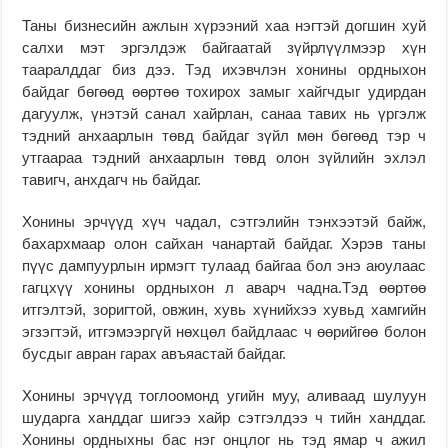
Таны бизнесийн ажлын хүрээний хаа нэгтэй догшин хуй
салхи мэт эргэлдэж байгаатай зүйрлүүлмээр хүн
тааралддаг биз дээ. Тэд ихэвчлэн хонины ордныхон
байдаг бөгөөд өөртөө тохирох замыг хайгчдыг удирдан
дагуулж, үнэтэй санал хайрлан, санаа тавих нь үргэлж
тэдний анхаарлын төвд байдаг зүйл мөн бөгөөд тэр ч
утгаараа тэдний анхаарлын төвд олон зүйлийн эхлэл
тавигч, анхдагч нь байдаг.
Хонины эрчүүд хүч чадал, сэтгэлийн тэнхээтэй байж,
бахархмаар олон сайхан чанартай байдаг. Хэрэв таны
пүүс дампуурлын ирмэгт тулаад байгаа бол энэ аюулаас
гагцхүү хонины ордныхон л аварч чадна.Тэд өөртөө
итгэлтэй, зоригтой, овжин, хувь хүнийхээ хувьд хамгийн
эгзэгтэй, итгэмээргүй нөхцөл байдлаас ч өөрийгөө болон
бусдыг авран гарах авъяастай байдаг.
Хонины эрчүүд тоглоомонд угийн муу, аливаад шулуун
шударга ханддаг шигээ хайр сэтгэлдээ ч тийн ханддаг.
Хонины ордныхны бас нэг онцлог нь тэд ямар ч ажил