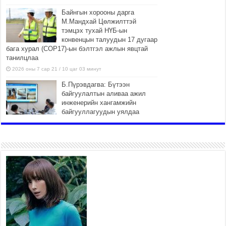
Байнгын хорооны дарга
М.Мандхай Цөлжилттэй
тэмцэх тухай НҮБ-ын
конвенцын талуудын 17 дугаар
бага хурал (СОР17)-ын бэлтгэл ажлын явцтай
танилцлаа
2026 оны 7 сар 21 / 10 цаг 03 минут
Б.Пүрэвдагва: Бүтээн
байгуулалтын аливаа ажил
инженерийн хангамжийн
байгууллагуудын уялдаа
холбоогүйгээс саатах ёсгүй
2026 оны 7 сар 20 / 17 цаг 21 минут
“Сэлбэ 20 минутын хот”
төслийн анхны 12 давхар
барилгын үндсэн карказ,
цутгалтын ажил дууслаа
2026 оны 7 сар 20 / 17 цаг 17 минут
Мопед, скүүтер, тэдгээртэй адилтгах үзүүлэлт
бүхий тээврийн хэрэгсэлтэй холбоотой
нийслэлийн засаг дарга захирамж гаргалаа