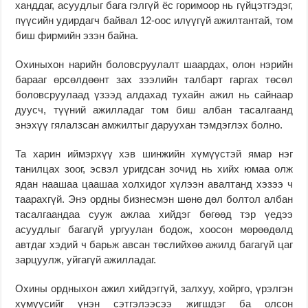
ханддаг, асуудлыг бага гэлгүй ёс горимоор нь гүйцэтгэдэг,
пүүсийн удирдагч байвал 12-оос илүүгүй ажилтантай, том
биш фирмийн эзэн байна.
Охиныхон нарийн боловсруулалт шаардах, олон нэрийн
барааг өрсөлдөөнт зах зээлийн талбарт гаргах төсөл
боловсруулаад үзээд алдахад тухайн ажил нь сайнаар
дуусч, түүний ажилладаг том биш албан тасалгаанд
энэхүү гялалзсан амжилтыг даруухан тэмдэглэх болно.
Та харин иймэрхүү хэв шинжийн хүмүүстэй ямар нэг
танилцах зоог, эсвэл уригдсан зочид нь хийх юмаа олж
ядан наашаа цаашаа холхидог хүлээн авалтанд хэзээ ч
таарахгүй. Энэ ордны бизнесмэн шөнө дөл болтол албан
тасалгаандаа сууж ажлаа хийдэг бөгөөд тэр үедээ
асуудлыг багагүй ургуулан бодож, хоосон мөрөөдөлд
автдаг хэдий ч барьж авсан төслийхөө ажилд багагүй цаг
зарцуулж, уйгагүй ажилладаг.
Охины ордныхон ажил хийдэггүй, залхуу, хойрго, үрэлгэн
хүмүүсийг үнэн сэтгэлээсээ жигшдэг ба олсон