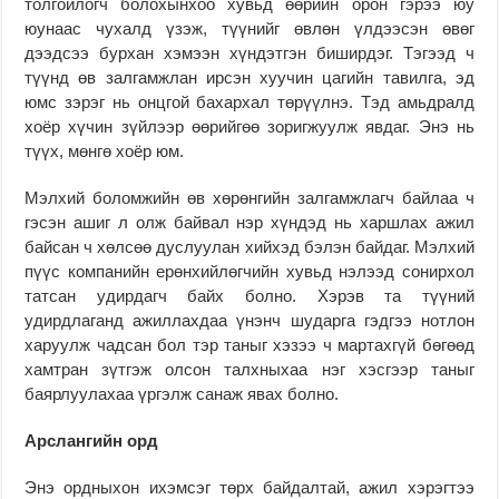
толгойлогч болохынхоо хувьд өөрийн орон гэрээ юу
юунаас чухалд үзэж, түүнийг өвлөн үлдээсэн өвөг
дээдсээ бурхан хэмээн хүндэтгэн биширдэг. Тэгээд ч
түүнд өв залгамжлан ирсэн хуучин цагийн тавилга, эд
юмс зэрэг нь онцгой бахархал төрүүлнэ. Тэд амьдралд
хоёр хүчин зүйлээр өөрийгөө зоригжуулж явдаг. Энэ нь
түүх, мөнгө хоёр юм.
Мэлхий боломжийн өв хөрөнгийн залгамжлагч байлаа ч
гэсэн ашиг л олж байвал нэр хүндэд нь харшлах ажил
байсан ч хөлсөө дуслуулан хийхэд бэлэн байдаг. Мэлхий
пүүс компанийн ерөнхийлөгчийн хувьд нэлээд сонирхол
татсан удирдагч байх болно. Хэрэв та түүний
удирдлаганд ажиллахдаа үнэнч шударга гэдгээ нотлон
харуулж чадсан бол тэр таныг хэзээ ч мартахгүй бөгөөд
хамтран зүтгэж олсон талхныхаа нэг хэсгээр таныг
баярлуулахаа үргэлж санаж явах болно.
Арслангийн орд
Энэ ордныхон ихэмсэг төрх байдалтай, ажил хэрэгтээ