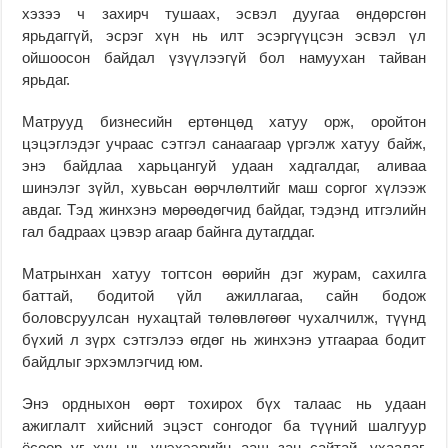
хэзээ ч захирч тушаах, эсвэл дуугаа өндөрсгөн
ярьдаггүй, эсрэг хүн нь илт эсэргүүцсэн эсвэл үл
ойшоосон байдал үзүүлээгүй бол намуухан тайван
ярьдаг.
Матрууд бизнесийн ертөнцөд хатуу орж, оройтон
цэцэглэдэг учраас сэтгэл санаагаар үргэлж хатуу байж,
энэ байдлаа харьцангуй удаан хадгалдаг, аливаа
шинэлэг зүйл, хувьсан өөрчлөлтийг маш соргог хүлээж
авдаг. Тэд жинхэнэ мөрөөдөгчид байдаг, тэдэнд итгэлийн
гал бадраах цэвэр агаар байнга дутагддаг.
Матрынхан хатуу тогтсон өөрийн дэг журам, сахилга
баттай, бодитой үйл ажиллагаа, сайн бодож
боловсруулсан нухацтай төлөвлөгөөг чухалчилж, түүнд
бүхий л зүрх сэтгэлээ өгдөг нь жинхэнэ утгаараа бодит
байдлыг эрхэмлэгчид юм.
Энэ ордныхон өөрт тохирох бүх талаас нь удаан
ажиглалт хийсний эцэст сонгодог ба түүний шалгуур
ёсоор уг хүн нь үнэхээрийн ааш зан сайтай, ухаалаг,