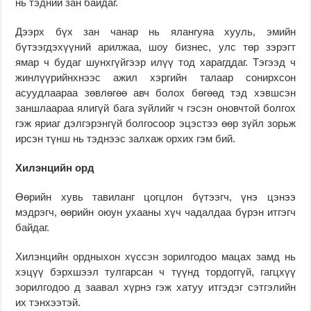
нь тэдний зан байдаг.
Дээрх бүх зан чанар нь ялангуяа хууль, эмийн
бүтээгдэхүүний арилжаа, шоу бизнес, улс төр зэрэгт
ямар ч будаг шунхгүйгээр илүү тод харагддаг. Тэгээд ч
жинлүүрийнхнээс ажил хэргийн талаар сонирхсон
асуудлаараа зөвлөгөө авч болох бөгөөд тэд хэвшсэн
заншлаараа ялигүй бага зүйлийг ч гэсэн оновчтой болгох
гэж яриаг дэлгэрэнгүй болгосоор эцэстээ өөр зүйл зорьж
ирсэн түнш нь тэднээс залхаж орхих гэм бий.
Хилэнцийн орд
Өөрийн хувь тавиланг цогцлон бүтээгч, үнэ цэнээ
мэдрэгч, өөрийн оюун ухааны хүч чадалдаа бүрэн итгэгч
байдаг.
Хилэнцийн ордныхон хүссэн зорилгодоо мацах замд нь
хэцүү бэрхшээл тулгарсан ч түүнд тордоггүй, гагцхүү
зорилгодоо д заавал хүрнэ гэж хатуу итгэдэг сэтгэлийн
их тэнхээтэй.