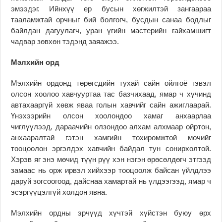
эмээдэг. Ийнхүү ер бусын хөгжилтэй зангаараа
тааламжтай орчныг бий болгогч, бусдын санаа бодлыг
байлдан дагуулагч, уран үгийн мастерийн гайхамшигт
чадвар зөвхөн тэдэнд заяажээ.
Мэлхийн орд
Мэлхийн ордонд төрөгсдийн тухай сайн ойлгоё гэвэл
олсон хоолоо хавчууртаа тас базчихаад, ямар ч хүчинд
автахааргүй хөвж яваа голын хавчийг сайн ажиглаарай.
Үнэхээрийн олсон хоолондоо хамаг анхаарлаа
чиглүүлээд, дараачийн олзондоо алхам алхмаар ойртон,
анхааралтай гэтэн хамгийн тохиромжтой мөчийг
тооцоолон эргэлдэх хавчийн байдал тун сонирхолтой.
Хэрэв яг энэ мөчид түүн рүү хэн нэгэн өрөсөлдөгч этгээд
замаас нь орж ирвэл хийхээр тооцоолж байсан үйлдлээ
даруй зогсоогоод, дайснаа хамартай нь үлдээгээд, ямар ч
эсэргүүцэлгүй холдон явна.
Мэлхийн ордны эрчүүд хүчтэй хүйстэн буюу өрх