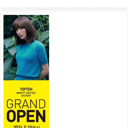
2026 оны 7 сар 22 / 9 цаг 28 минут
Б.Пүрэвдагва: “Урт цагаан”-ыг
залуучууд чөлөөт цагаа
өнгөрүүлдэг, жуулчид зорьж
ирдэг цэг болгоно
2026 оны 7 сар 21 / 16 цаг 47 минут
Тусгай замын автобус /BRT/
төслийн удирдах хорооны
ээлжит хуралдаан боллоо
2026 оны 7 сар 21 / 16 цаг 43 минут
Ерөнхий сайд Н.Учрал БНХАУ-аас Монгол Улсад
суугаа Элчин сайд Шэнь Миньжюанийг хүлээн
авч уулзав
2026 оны 7 сар 21 / 16 цаг 39 минут
БҮГД НАЙРАМДАХ ТАЖИКИСТАН УЛСТАЙ
ЭДИЙН ЗАСГИЙН ХАМТЫН АЖИЛЛАГААГ
ӨРГӨЖҮҮЛНЭ
2026 оны 7 сар 21 / 16 цаг 34 минут
26,992 суралцагч хотхоны бага сургуульд, 8100
суралцагч төрөлжсөн ахлах сургуульд