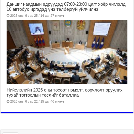
Даншиг наадмын өдрүүдэд 07:00-23:00 цагт хоёр чиглэлд
16 автобус иргэдэд үнэ төлбөргүй үйлчилнэ
2026 оны 6 сар 25 / 14 цаг 27 минут
Нийслэлийн 2026 оны төсөвт нэмэлт, өөрчлөлт оруулах
тухай тогтоолын төслийг баталлаа
2026 оны 6 сар 22 / 15 цаг 40 минут