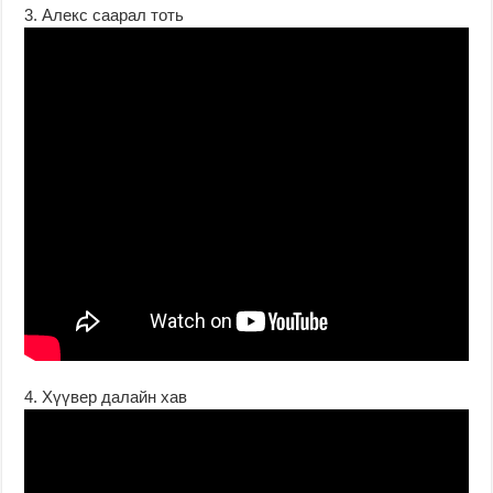
3. Алекс саарал тоть
4. Хүүвер далайн хав