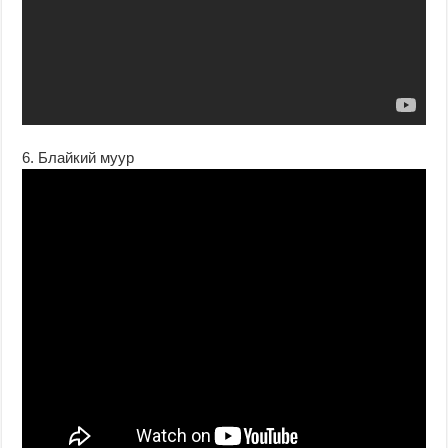
6. Блайкий муур