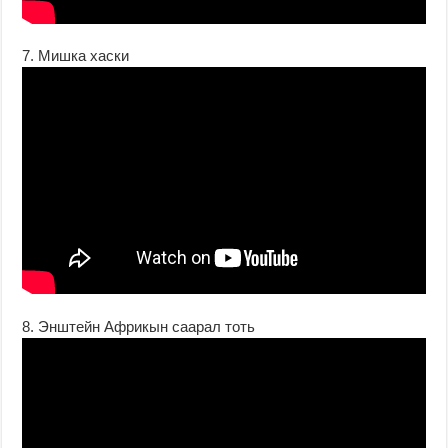
7. Мишка хаски
8. Энштейн Африкын саарал тоть