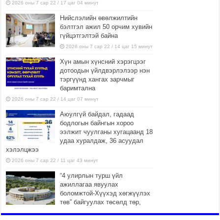
2026 оны 7 сар 22 / 17 цаг 04 минут
Нийслэлийн өвөлжилтийн
бэлтгэл ажил 50 орчим хувийн
гүйцэтгэлтэй байна
2026 оны 7 сар 22 / 14 цаг 15 минут
Хүн амын хүнсний хэрэгцээг
дотоодын үйлдвэрлэлээр нэн
тэргүүнд хангах зарчмыг
баримтална
2026 оны 7 сар 22 / 14 цаг 07 минут
Аюулгүй байдал, гадаад
бодлогын байнгын хороо
ээлжит чуулганы хугацаанд 18
удаа хуралдаж, 36 асуудал
хэлэлцжээ
2026 оны 7 сар 22 / 11 цаг 43 минут
“4 улирлын турш үйл
ажиллагаа явуулах
боломжтой-Хүүхэд хөгжүүлэх
төв” байгуулах төсөлд төр,
хувийн хэвшлийн түншлэлийн хүрээнд хамтран
ажиллахыг урьж байна