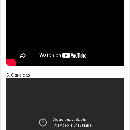
5. Одие хав