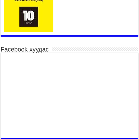
суралцана
2026 оны 7 сар 21 / 13 цаг 43 минут
COP17 хурлын үеэрх замын хөдөлгөөн, нийтийн
тээврийн зохицуулалт, сургууль, цэцэрлэг, зах,
худалдааны төвийн ажиллах хуваарийг гаргаж,
иргэдэд мэдээлэхийг үүрэг болголоо
2026 оны 7 сар 21 / 11 цаг 59 минут
Facebook хуудас
Гэр бүлийн хэрэг шүүхэд хянан шийдвэрлэх
тухай хуулиар хүүхдийн дээд ашиг сонирхлыг
нэн тэргүүнд хангахыг баталгаажууллаа
2026 оны 7 сар 21 / 11 цаг 42 минут
Б.Пүрэвдагва: “Туул-1” коллекторыг ашиглалтад
оруулж байж бид гэр хорооллыг барилгажуулна
2026 оны 7 сар 21 / 10 цаг 15 минут
НИЙСЛЭЛ, АЙМГИЙН УДИРДЛАГУУДЫН
АЖЛЫГ ХҮНД СУРТЛЫГ БУУРУУЛЖ, ИРГЭД,
АЖ АХУЙН НЭГЖИЙН АЧААГ ХЭРХЭН
ХӨНГӨЛСНӨӨР ДҮГНЭНЭ
2026 оны 7 сар 21 / 10 цаг 09 минут
Байнгын хорооны дарга М.Мандхай Цөлжилттэй