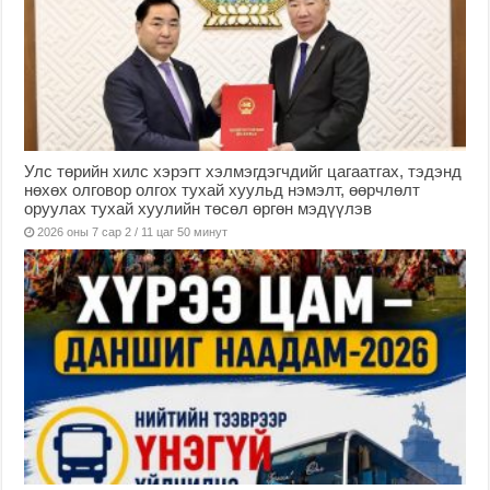
Улс төрийн хилс хэрэгт хэлмэгдэгчдийг цагаатгах, тэдэнд
нөхөх олговор олгох тухай хуульд нэмэлт, өөрчлөлт
оруулах тухай хуулийн төсөл өргөн мэдүүлэв
2026 оны 7 сар 2 / 11 цаг 50 минут