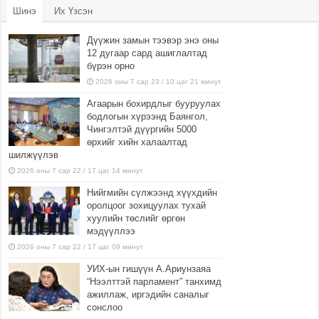
Шинэ
Их Үзсэн
Дүүжин замын тээвэр энэ оны
12 дугаар сард ашиглалтад
бүрэн орно
2026 оны 7 сар 23 / 10 цаг 21 минут
Агаарын бохирдлыг бууруулах
бодлогын хүрээнд Баянгол,
Чингэлтэй дүүргийн 5000
өрхийг хийн халаалтад
шилжүүлэв
2026 оны 7 сар 22 / 17 цаг 14 минут
Нийгмийн сүлжээнд хүүхдийн
оролцоог зохицуулах тухай
хуулийн төслийг өргөн
мэдүүллээ
2026 оны 7 сар 22 / 17 цаг 09 минут
УИХ-ын гишүүн А.Ариунзаяа
“Нээлттэй парламент” танхимд
ажиллаж, иргэдийн саналыг
сонслоо