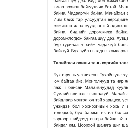
байгаа шүү дээ. Бид бол жижигхэн 
юмаа зохион байгуулчих ёстой. Мян
байна. Чадваргүй байна. Манайхан 
Ийм байж тэр улсуудтай өөрсдийг
жижигхэн ялаа зүүгдсэнтэй адилхан
байна, биднийг доромжилж байна
доромжлогдож байгаа шүү дээ. Хувца
бүр гурилаа ч хийж чадахгүй болс
байхгүй. Бүх зүйл нь гадны хамаарал
Талийгаач охины тань хэргийн тал
Бүх гэрч нь устчихсан. Тухайн улс 
юм байгаа биз. Монголчууд та нар я
яаж ч байсан Малайзчуудад хууль
Сүүлийн жишээ ч ялгаагүй. Малайзч
байдлаар монгол хүнтэй харьцаж, ус
үнэндээ бол хохирогчдын хохь л 
тодорхой, бүх баримт нь ил болсо
зоргоор шийдээд өнгөрч байна. Хэн 
байдаг юм. Цоорхой шанага шиг ша