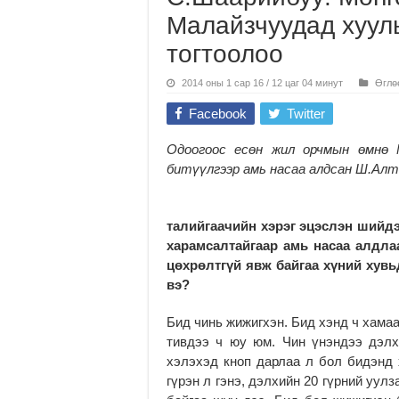
Малайзчуудад хуул
тогтоолоо
2014 оны 1 сар 16 / 12 цаг 04 минут
Өглө
Facebook
Twitter
Одоогоос есөн жил орчмын өмнө
битүүлгээр ам
ь насаа
алдсан Ш.Алта
талийгаачийн хэрэг эцэслэн шийдэ
харамсалтайгаар амь насаа алдла
цөхрөлтгүй явж байгаа хүний хувь
вэ?
Бид чинь жижигхэн. Бид хэнд ч хамаа
тивдээ ч юу юм. Чин үнэндээ дэл
хэлэхэд кноп дарлаа л бол бидэнд 
гүрэн л гэнэ, дэлхийн 20 гүрний уул