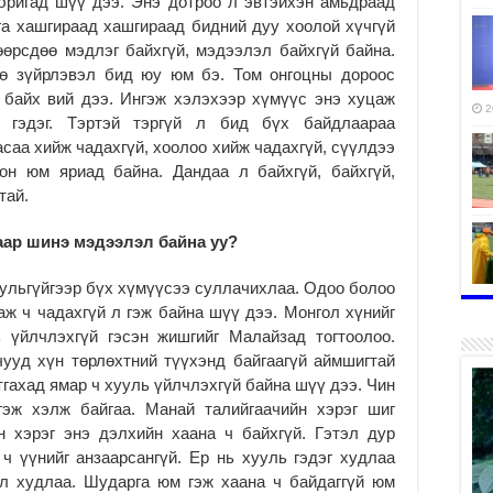
бригад шүү дээ. Энэ дотроо л эвтэйхэн амьдраад
га хашгираад хашгираад бидний дуу хоолой хүчгүй
өөрсдөө мэдлэг байхгүй, мэдээлэл байхгүй байна.
өө зүйрлэвэл бид юу юм бэ. Том онгоцны дороос
 байх вий дээ. Ингэж хэлэхээр хүмүүс энэ хуцаж
2
 гэдэг. Тэртэй тэргүй л бид бүх байдлаараа
саа хийж чадахгүй, хоолоо хийж чадахгүй, сүүлдээ
он юм яриад байна. Дандаа л байхгүй, байхгүй,
тай.
аар шинэ мэдээлэл байна уу?
хуульгүйгээр бүх хүмүүсээ суллачихлаа. Одоо болоо
аж ч чадахгүй л гэж байна шүү дээ. Монгол хүнийг
2
 үйлчлэхгүй гэсэн жишгийг Малайзад тогтоолоо.
ууд хүн төрлөхтний түүхэнд байгаагүй аймшигтай
тгахад ямар ч хууль үйлчлэхгүй байна шүү дээ. Чин
гэж хэлж байгаа. Манай талийгаачийн хэрэг шиг
н хэрэг энэ дэлхийн хаана ч байхгүй. Гэтэл дур
2
ч үүнийг анзаарсангүй. Ер нь хууль гэдэг худлаа
л худлаа. Шударга юм гэж хаана ч байдаггүй юм