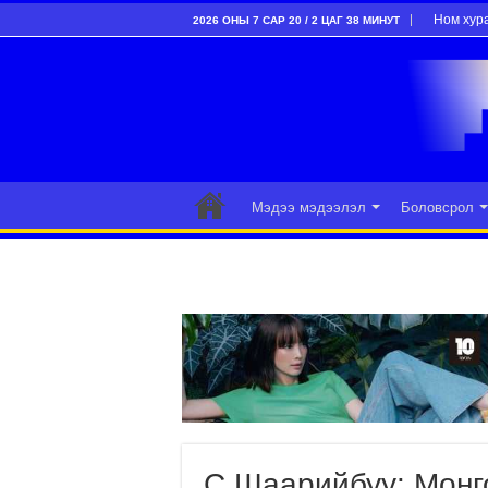
Ном хур
2026 ОНЫ 7 САР 20 / 2 ЦАГ 38 МИНУТ
Мэдээ мэдээлэл
Боловсрол
С.Шаарийбуу: Монго