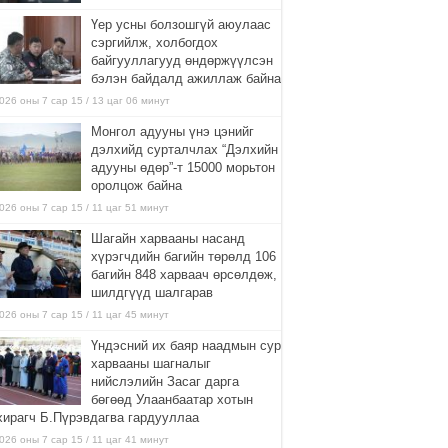
Үер усны болзошгүй аюулаас
сэргийлж, холбогдох
байгууллагууд өндөржүүлсэн
бэлэн байдалд ажиллаж байна
026 оны 7 сар 15 / 13 цаг 06 минут
Монгол адууны үнэ цэнийг
дэлхийд сурталчлах “Дэлхийн
адууны өдөр”-т 15000 морьтон
оролцож байна
026 оны 7 сар 15 / 11 цаг 51 минут
Шагайн харвааны насанд
хүрэгчдийн багийн төрөлд 106
багийн 848 харваач өрсөлдөж,
шилдгүүд шалгарав
026 оны 7 сар 15 / 11 цаг 45 минут
Үндэсний их баяр наадмын сур
харвааны шагналыг
нийслэлийн Засаг дарга
бөгөөд Улаанбаатар хотын
хирагч Б.Пүрэвдагва гардууллаа
026 оны 7 сар 15 / 11 цаг 41 минут