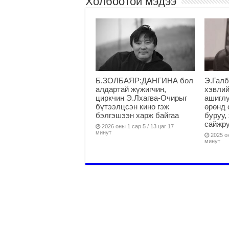
Холбоотой мэдээ
Б.ЗОЛБАЯР:ДАНГИНА бол
Э.Галб
алдартай жүжигчин,
хэвлий
циркчин Э.Лхагва-Очирыг
ашиглу
бүтээлцсэн кино гэж
өрөнд 
бэлгэшээн харж байгаа
буруу,
сайжру
2026 оны 1 сар 5 / 13 цаг 17
минут
2025 он
минут