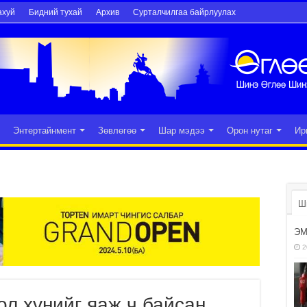
ахуй
Бидний тухай
Архив
Сурталчилгаа байрлуулах
Энтертайнмент
Зөвлөгөө
Шар мэдээ
Орон нутаг
Ир
Ш
ЭМ
2
л хүнийг яаж ч байсан