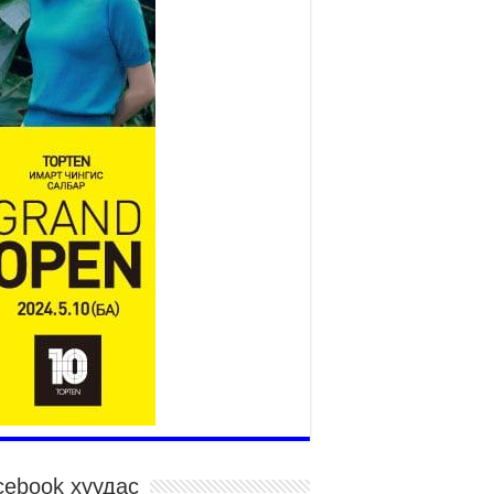
2026 оны 7 сар 15 / 11 цаг 14 минут
р усны аюулаас сэргийлж, нийслэлийн Онцгой
йдлын газрын 162 алба хаагч үүрэг гүйцэтгэж
йна
026 оны 7 сар 15 / 11 цаг 07 минут
дэсний их сурын харваанд 850 харваач цэц
ргэнээ сорьж байна
026 оны 7 сар 15 / 11 цаг 03 минут
в цэнгэлдэхийн эргэн тойронд
026 оны 7 сар 15 / 10 цаг 58 минут
дэсний их баяр наадмын шагайн харваа
санд хүрэгчдийн багийн харваагаар
гэлжилж байна
026 оны 7 сар 15 / 10 цаг 52 минут
дэсний их баяр наадмын хүчит бөхийн
рилдаан эхэллээ
026 оны 7 сар 15 / 10 цаг 46 минут
дэсний хувцасны өдрийг тохиолдуулан
cebook хуудас