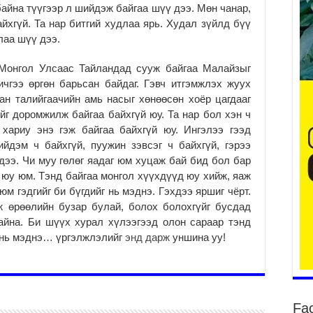
байна түүгээр л шийдэж байгаа шүү дээ. Мөн чанар,
хгүй. Та нар битгий худлаа ярь. Худал зүйлд бүү
лаа шүү дээ.
Үе
ба
ба
ол Улсаас Тайландад сууж байгаа Малайзыг
2
чгээ өргөн барьсан байдаг. Гэвч итгэмжлэх жуух
ан талийгаачийн амь насыг хөнөөсөн хоёр цагдааг
Үн
йг доромжилж байгаа байхгүй юу. Та нар бол хэн ч
мэ
 хариу энэ гэж байгаа байхгүй юу. Ингэлээ гээд
2
йдэм ч байхгүй, пуужин зэвсэг ч байхгүй, гэрээ
Тө
дээ. Чи муу гөлөг яадаг юм хуцаж бай бид бол бар
2
ж юу юм. Тэнд байгаа монгол хүүхдүүд юу хийж, яаж
Үн
м гэдгийг би бүгдийг нь мэднэ. Гэхдээ яршиг чёрт.
на
ж өрөөлийн бузар булай, болох болохгүйг бусдад
үр
айна. Би шүүх хурал хүлээгээд олон сараар тэнд
2
г нь мэднэ… үргэлжлэлийг
энд дарж
уншина уу!
Үн
ба
2
Үн
Fa