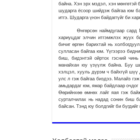
байна. Хэн эрх мэдэл, хэн мөнгөтэй 
шударга ёсоор шийдэж байгаа юм бай
итгэ. Шударга үнэн байдаггүйг би хар
Өнгөрсөн наймдугаар сард Монг
хариуцдаг элчин итгэмжлэх жуух би
бичиг өргөн барихтай нь холбогдуул
сулласан байгаа юм. Үүгээрээ бидни
биш, бидэнтэй ойртох гэсний чинь
манайхан юу үзүүлж байна. Буу ши
хэлцэл, хууль дүрэм ч байхгүй шүү 
улс л гэж байгаа биздээ. Малайз гэ
амьдардаг юм, ямар байдлаар очдог ю
Өөрийнхөө өмнөх лайг яая гэж бай
сурталчилах нь надад сонин биш б
байсан. Тэнд юу болдгийг би бүгдий