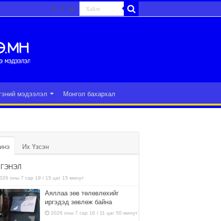
гэний мэдээлэл
Монгол бахархал
инэ
Их Үзсэн
ГЭНЭЛ
026 оны 7 сар 19 / 15 цаг 15 минут
Аяллаа зөв төлөвлөхийг
иргэдэд зөвлөж байна
2026 оны 7 сар 16 / 11 цаг 50 минут