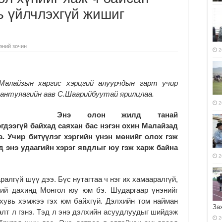
ь үйлчлэхгүй жишиг
өний зочин
2
Малайзын харгис хэрцгий алуурчдын гарт учир
н­туяагийн аав
С.Шаарийбуу
тай ярилцлаа.
2
Энэ олон жилд танай
гдээгүй байхад саяхан бас нэгэн охин Малайзад
а. Учир битүүлэг хэргийн үнэн мөнийг олох гэж
д энэ удаагийн хэрэг явдлыг юу гэж харж байна
2
ралгүй шүү дээ. Бүс нутагтаа ч нэг их хамааралгүй,
хий дахинд Монгол юу юм бэ. Шударгаар үнэнийг
хувь хэмжээ гэх юм байхгүй. Дэлхийн том найман
За
залт л гэнэ. Тэд л энэ дэлхийн асуудлуудыг шийдэж
2