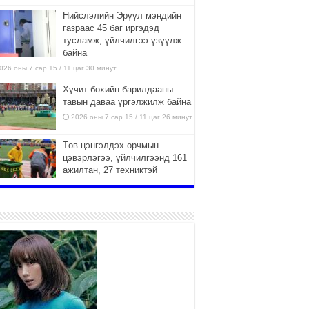
Нийслэлийн Эрүүл мэндийн
газраас 45 баг иргэдэд
тусламж, үйлчилгээ үзүүлж
байна
026 оны 7 сар 15 / 11 цаг 30 минут
Хүчит бөхийн барилдааны
тавын даваа үргэлжилж байна
2026 оны 7 сар 15 / 11 цаг 26 минут
Төв цэнгэлдэх орчмын
цэвэрлэгээ, үйлчилгээнд 161
ажилтан, 27 техниктэй
ажиллаж байна
026 оны 7 сар 15 / 11 цаг 22 минут
Наадмын амралтын өдрүүдэд
нийслэлийн эрүүл мэндийн
байгууллагууд дараах
хуваарийн дагуу ажиллана
026 оны 7 сар 15 / 11 цаг 18 минут
Үндэсний их баяр наадам
эхэллээ