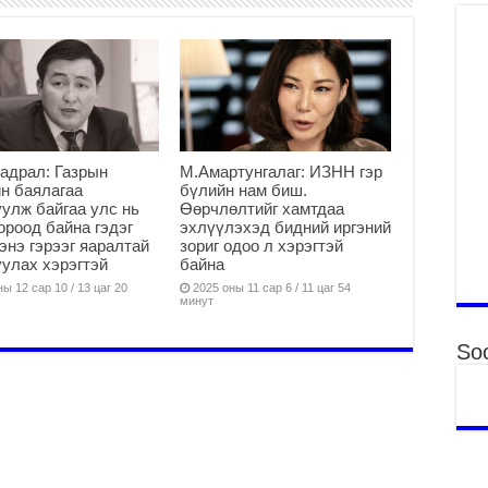
“Д
2
МО
БА
НА
ДЭ
2
адрал: Газрын
М.Амартунгалаг: ИЗНН гэр
МО
н баялагаа
бүлийн нам биш.
БҮ
улж байгаа улс нь
Өөрчлөлтийг хамтдаа
ЕР
ороод байна гэдэг
эхлүүлэхэд бидний иргэний
2
 энэ гэрээг яаралтай
зориг одоо л хэрэгтэй
улах хэрэгтэй
байна
ТӨ
ы 12 сар 10 / 13 цаг 20
2025 оны 11 сар 6 / 11 цаг 54
ЦЭ
минут
2
Soc
Өв
да
2
УИ
на
ша