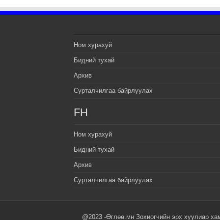
Ном хурахуй
Бидний тухай
Архив
Сурталчилгаа байрлуулах
FH
Ном хурахуй
Бидний тухай
Архив
Сурталчилгаа байрлуулах
@2023 -Өглөө.мн Зохиогчийн эрх хуулиар ха