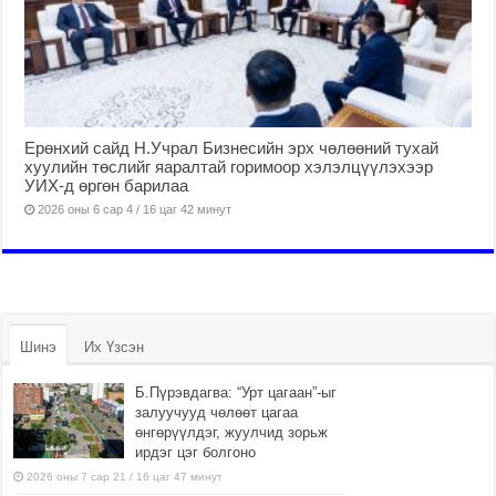
Ерөнхий сайд Н.Учрал Бизнесийн эрх чөлөөний тухай
хуулийн төслийг яаралтай горимоор хэлэлцүүлэхээр
УИХ-д өргөн барилаа
2026 оны 6 сар 4 / 16 цаг 42 минут
Шинэ
Их Үзсэн
Б.Пүрэвдагва: “Урт цагаан”-ыг
залуучууд чөлөөт цагаа
өнгөрүүлдэг, жуулчид зорьж
ирдэг цэг болгоно
2026 оны 7 сар 21 / 16 цаг 47 минут