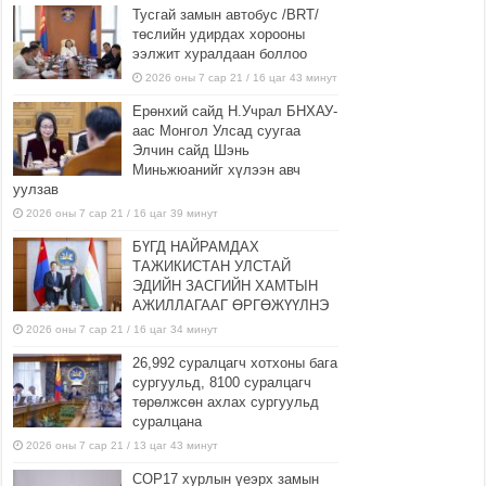
Тусгай замын автобус /BRT/
төслийн удирдах хорооны
ээлжит хуралдаан боллоо
2026 оны 7 сар 21 / 16 цаг 43 минут
Ерөнхий сайд Н.Учрал БНХАУ-
аас Монгол Улсад суугаа
Элчин сайд Шэнь
Миньжюанийг хүлээн авч
уулзав
2026 оны 7 сар 21 / 16 цаг 39 минут
БҮГД НАЙРАМДАХ
ТАЖИКИСТАН УЛСТАЙ
ЭДИЙН ЗАСГИЙН ХАМТЫН
АЖИЛЛАГААГ ӨРГӨЖҮҮЛНЭ
2026 оны 7 сар 21 / 16 цаг 34 минут
26,992 суралцагч хотхоны бага
сургуульд, 8100 суралцагч
төрөлжсөн ахлах сургуульд
суралцана
2026 оны 7 сар 21 / 13 цаг 43 минут
COP17 хурлын үеэрх замын