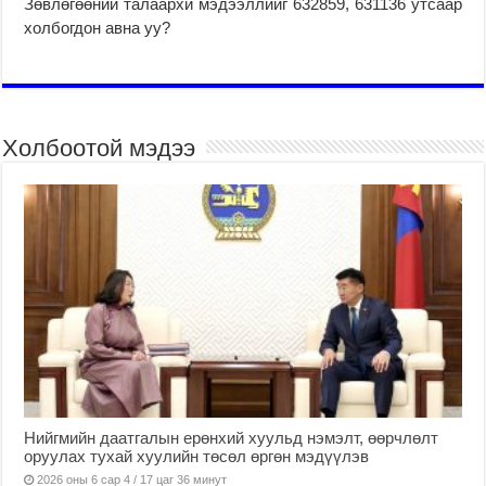
Зөвлөгөөний талаархи мэдээллийг 632859, 631136 утсаар
холбогдон авна уу?
Холбоотой мэдээ
Нийгмийн даатгалын ерөнхий хуульд нэмэлт, өөрчлөлт
оруулах тухай хуулийн төсөл өргөн мэдүүлэв
2026 оны 6 сар 4 / 17 цаг 36 минут