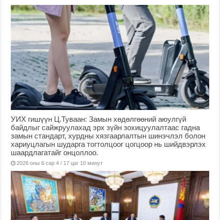
УИХ гишүүн Ц.Туваан: Замын хөдөлгөөний аюулгүй
байдлыг сайжруулахад эрх зүйн зохицуулалтаас гадна
замын стандарт, хурдны хязгаарлалтын шинэчлэл болон
хариуцлагын шударга тогтолцоог цогцоор нь шийдвэрлэх
шаардлагатайг онцоллоо.
2026 оны 6 сар 4 / 17 цаг 10 минут