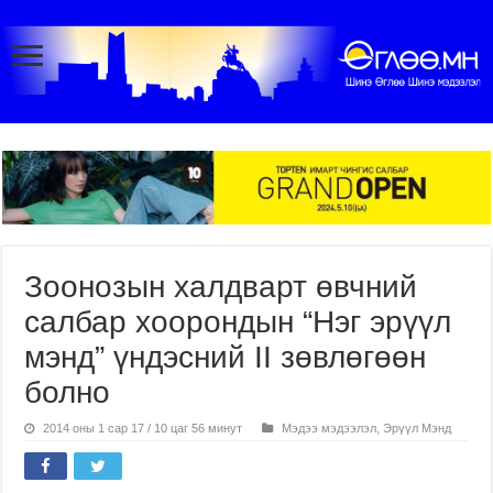
Зоонозын халдварт өвчний
салбар хоорондын “Нэг эрүүл
мэнд” үндэсний II зөвлөгөөн
болно
2014 оны 1 сар 17 / 10 цаг 56 минут
Мэдээ мэдээлэл
,
Эрүүл Мэнд