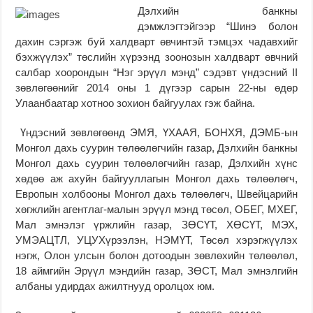
Дэлхийн банкны
дэмжлэгтэйгээр “Шинэ болон
дахин сэргэж буй халдварт өвчинтэй тэмцэх чадавхийг
бэхжүүлэх” төслийн хүрээнд зоонозын халдварт өвчний
салбар хоорондын “Нэг эрүүл мэнд” сэдэвт үндэсний II
зөвлөгөөнийг 2014 оны 1 дүгээр сарын 22-ны өдөр
Улаанбаатар хотноо зохион байгуулах гэж байна.
Үндэсний зөвлөгөөнд ЭМЯ, ҮХААЯ, БОНХЯ, ДЭМБ-ын
Монгол дахь суурин төлөөлөгчийн газар, Дэлхийн банкны
Монгол дахь суурин төлөөлөгчийн газар, Дэлхийн хүнс
хөдөө аж ахуйн байгууллагын Монгол дахь төлөөлөгч,
Европын холбооны Монгол дахь төлөөлөгч, Швейцарийн
хөгжлийн агентлаг-малын эрүүл мэнд төсөл, ОБЕГ, МХЕГ,
Мал эмнэлэг үржлийн газар, ЗӨСҮТ, ХӨСҮТ, МЭХ,
УМЭАЦТЛ, УЦУХүрээлэн, НЭМҮТ, Төсөл хэрэгжүүлэх
нэгж, Олон улсын болон дотоодын зөвлөхийн төлөөлөл,
18 аймгийн Эрүүл мэндийн газар, ЗӨСТ, Мал эмнэлгийн
албаны удирдах ажилтнууд оролцох юм.