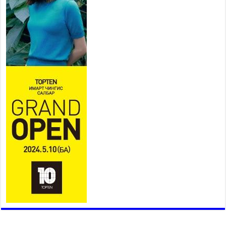
2026 оны 7 сар 21 / 10 цаг 09 минут
Байнгын хорооны дарга
М.Мандхай Цөлжилттэй
тэмцэх тухай НҮБ-ын
конвенцын талуудын 17 дугаар
бага хурал (СОР17)-ын бэлтгэл ажлын явцтай
танилцлаа
2026 оны 7 сар 21 / 10 цаг 03 минут
Б.Пүрэвдагва: Бүтээн байгуулалтын аливаа
ажил инженерийн хангамжийн байгууллагуудын
уялдаа холбоогүйгээс саатах ёсгүй
2026 оны 7 сар 20 / 17 цаг 21 минут
“Сэлбэ 20 минутын хот” төслийн анхны 12
давхар барилгын үндсэн карказ, цутгалтын ажил
дууслаа
2026 оны 7 сар 20 / 17 цаг 17 минут
Мопед, скүүтер, тэдгээртэй адилтгах үзүүлэлт
бүхий тээврийн хэрэгсэлтэй холбоотой
нийслэлийн засаг дарга захирамж гаргалаа
2026 оны 7 сар 20 / 17 цаг 11 минут