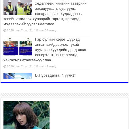
хөдөлгөөн, нийтийн тээврийн
зохицуулалт, сургууль,
цэцэрлэг, зах, худалдааны
төвийн ажиллах хуваарийг гаргаж, иргэдэд
мэдээлэхийг үүрэг болголоо
2026 оны 7 сар 21 / 11 цаг 59 минут
Гэр бүлийн хэрэг шүүхэд
хянан шийдвэрлэх тухай
хуулиар хүүхдийн дээд ашиг
сонирхлыг нэн тэргүүнд
хангахыг баталгаажууллаа
2026 оны 7 сар 21 / 11 цаг 42 минут
Б.Пүрэвдагва: “Туул-1”
коллекторыг ашиглалтад
оруулж байж бид гэр
хорооллыг барилгажуулна
2026 оны 7 сар 21 / 10 цаг 15 минут
НИЙСЛЭЛ, АЙМГИЙН
УДИРДЛАГУУДЫН АЖЛЫГ
ХҮНД СУРТЛЫГ БУУРУУЛЖ,
ИРГЭД, АЖ АХУЙН НЭГЖИЙН
АЧААГ ХЭРХЭН ХӨНГӨЛСНӨӨР ДҮГНЭНЭ