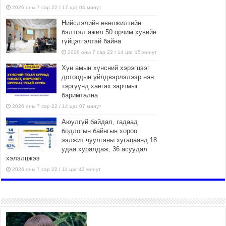
2026 оны 7 сар 22 / 17 цаг 04 минут
Нийслэлийн өвөлжилтийн
бэлтгэл ажил 50 орчим хувийн
гүйцэтгэлтэй байна
2026 оны 7 сар 22 / 14 цаг 15 минут
Хүн амын хүнсний хэрэгцээг
дотоодын үйлдвэрлэлээр нэн
тэргүүнд хангах зарчмыг
баримтална
2026 оны 7 сар 22 / 14 цаг 07 минут
Аюулгүй байдал, гадаад
бодлогын байнгын хороо
ээлжит чуулганы хугацаанд 18
удаа хуралдаж, 36 асуудал
хэлэлцжээ
2026 оны 7 сар 22 / 11 цаг 43 минут
“4 улирлын турш үйл
ажиллагаа явуулах
боломжтой-Хүүхэд хөгжүүлэх
төв” байгуулах төсөлд төр,
хувийн хэвшлийн түншлэлийн хүрээнд хамтран