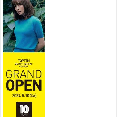
ажиллахыг урьж байна
2026 оны 7 сар 22 / 9 цаг 28 минут
Б.Пүрэвдагва: “Урт цагаан”-ыг
залуучууд чөлөөт цагаа
өнгөрүүлдэг, жуулчид зорьж
ирдэг цэг болгоно
2026 оны 7 сар 21 / 16 цаг 47 минут
Тусгай замын автобус /BRT/ төслийн удирдах
хорооны ээлжит хуралдаан боллоо
2026 оны 7 сар 21 / 16 цаг 43 минут
Ерөнхий сайд Н.Учрал БНХАУ-аас Монгол Улсад
суугаа Элчин сайд Шэнь Миньжюанийг хүлээн
авч уулзав
2026 оны 7 сар 21 / 16 цаг 39 минут
БҮГД НАЙРАМДАХ ТАЖИКИСТАН УЛСТАЙ
ЭДИЙН ЗАСГИЙН ХАМТЫН АЖИЛЛАГААГ
ӨРГӨЖҮҮЛНЭ
2026 оны 7 сар 21 / 16 цаг 34 минут
26,992 суралцагч хотхоны бага сургуульд, 8100
суралцагч төрөлжсөн ахлах сургуульд