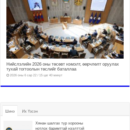
Нийслэлийн 2026 оны төсөвт нэмэлт, өөрчлөлт оруулах
тухай тогтоолын төслийг баталлаа
2026 оны 6 сар 22 / 15 цаг 40 минут
Шинэ
Их Үзсэн
Хянан шалгах түр хорооны
нотлох баримттай нээлттэй