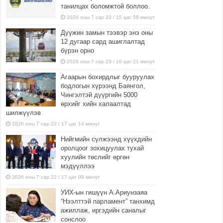
танилцах боломжтой боллоо.
2026 оны 7 сар 23 / 15 цаг 58 минут
Дүүжин замын тээвэр энэ оны
12 дугаар сард ашиглалтад
бүрэн орно
2026 оны 7 сар 23 / 10 цаг 21 минут
Агаарын бохирдлыг бууруулах
бодлогын хүрээнд Баянгол,
Чингэлтэй дүүргийн 5000
өрхийг хийн халаалтад
шилжүүлэв
2026 оны 7 сар 22 / 17 цаг 14 минут
Нийгмийн сүлжээнд хүүхдийн
оролцоог зохицуулах тухай
хуулийн төслийг өргөн
мэдүүллээ
2026 оны 7 сар 22 / 17 цаг 09 минут
УИХ-ын гишүүн А.Ариунзаяа
“Нээлттэй парламент” танхимд
ажиллаж, иргэдийн саналыг
сонслоо