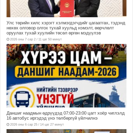
Улс төрийн хилс хэрэгт хэлмэгдэгчдийг цагаатгах, тэдэнд
нөхөх олговор олгох тухай хуульд нэмэлт, өөрчлөлт
оруулах тухай хуулийн төсөл өргөн мэдүүлэв
2026 оны 7 сар 2 / 11 цаг 50 минут
Даншиг наадмын өдрүүдэд 07:00-23:00 цагт хоёр чиглэлд
16 автобус иргэдэд үнэ төлбөргүй үйлчилнэ
2026 оны 6 сар 25 / 14 цаг 27 минут