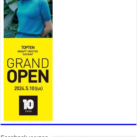
Дүүжин замын тээвэр энэ оны
12 дугаар сард ашиглалтад
бүрэн орно
2026 оны 7 сар 23 / 10 цаг 21 минут
Агаарын бохирдлыг бууруулах
бодлогын хүрээнд Баянгол,
Чингэлтэй дүүргийн 5000
өрхийг хийн халаалтад
шилжүүлэв
2026 оны 7 сар 22 / 17 цаг 14 минут
Нийгмийн сүлжээнд хүүхдийн оролцоог
зохицуулах тухай хуулийн төслийг өргөн
мэдүүллээ
2026 оны 7 сар 22 / 17 цаг 09 минут
УИХ-ын гишүүн А.Ариунзаяа “Нээлттэй
парламент” танхимд ажиллаж, иргэдийн саналыг
сонслоо
2026 оны 7 сар 22 / 17 цаг 04 минут
Нийслэлийн өвөлжилтийн бэлтгэл ажил 50
орчим хувийн гүйцэтгэлтэй байна
2026 оны 7 сар 22 / 14 цаг 15 минут