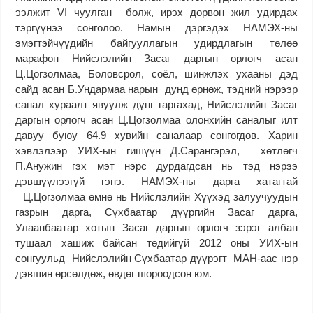
ээлжит VI чуулган болж, ирэх дөрвөн жил удирдах
тэргүүнээ сонголоо. Намын дэргэдэх НАМЭХ-ны
эмэгтэйчүүдийн байгууллагын удирдлагын төлөө
марафон Нийслэлийн Засаг даргын орлогч асан
Ц.Цогзолмаа, Боловсрол, соёл, шинжлэх ухааны дэд
сайд асан Б.Ундармаа нарын дунд өрнөж, тэдний нэрээр
санал хураалт явуулж дүнг гаргахад, Нийслэлийн Засаг
даргын орлогч асан Ц.Цогзолмаа олонхийн саналыг илт
давуу буюу 64.9 хувийн саналаар сонгогдов. Харин
хэвлэлээр УИХ-ын гишүүн Д.Сарангэрэл, хөтлөгч
П.Анужин гэх мэт нэрс дурдагдсан нь тэд нэрээ
дэвшүүлээгүй гэнэ. НАМЭХ-ны дарга хатагтай
Ц.Цогзолмаа өмнө нь Нийслэлийн Хүүхэд залуучуудын
газрын дарга, Сүхбаатар дүүргийн Засаг дарга,
Улаанбаатар хотын Засаг даргын орлогч зэрэг албан
тушаал хашиж байсан төдийгүй 2012 оны УИХ-ын
сонгуульд Нийслэлийн Сүхбаатар дүүрэгт МАН-аас нэр
дэвшин өрсөлдөж, өвдөг шороодсон юм.