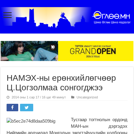
НАМЭХ-ны ерөнхийлөгчөөр
Ц.Цогзолмаа сонгогджээ
2014 оны 1 сар 17 / 16 цаг 49 минут
Uncategorized
Тусгаар тогтнолын ордонд
МАН-ын дэргэдэх
Нийгмийн ардчилал Монголын эмэгтэйчүүдийн холбооны