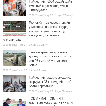
Нийслэлийн 5000 өрхийг хийн
түлшний хэрэглээнд бүрэн
шилжүүллээ
2026 оны 7 сар 27 / 11 цаг 37 минут
Геологийн төв лабораторийн
уулзварын авто замын урд
хэсгийн хөдөлгөөнийг түр
хугацаанд хэсэгчлэн
хязгаарлана
2026 оны 7 сар 27 / 10 цаг 10 минут
Таван шарын төмөр замын
доогуурх нүхэн гарцын ажлын
явц 96 хувьтай үргэлжилж
байна
2026 оны 7 сар 27 / 10 цаг 04 минут
Нийслэлийн харьяа амаржих
газруудыг “Эх, хүүхдийн төв”
болгон өргөтгөнө
2026 оны 7 сар 27 / 9 цаг 58 минут
ТӨВ АЙМАГТ ӨВЛИЙН
БЭЛТГЭЛ АЖИЛ 80 ХУВЬТАЙ