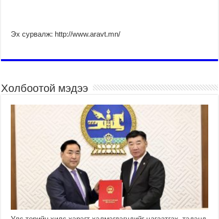
Эх сурвалж: http://www.aravt.mn/
Холбоотой мэдээ
Улс төрийн хилс хэрэгт хэлмэгдэгчдийг цагаатгах, тэдэнд