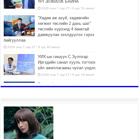
ҮРГЭЛЖИЛЖ БАЙНА
2026 оны 7 сар 27 / 9 цаг 51 минут
“Хөдөө аж ахуй, хөдөөгийн
хөгжил төслийн 2 дахь шат”
төслийн хүрээнд 4 банктай
дамжуулан зээлдүүлэх гэрээ
байгууллаа
2026 оны 7 сар 27 / 9 цаг 40 минут
УИХ-ын гишүүн С.Зулпхар:
Иргэдийн санал хууль тогтоох
үйл ажиллагааны чухал үндэс
2026 оны 7 сар 27 / 9 цаг 19 минут
Ерөнхий хяналтын хоёр
удаагийн сонсголд 345 хүн
оролцжээ
2026 оны 7 сар 27 / 9 цаг 13 минут
Хянан шалгах түр хорооны
нотлох баримттай нээлттэй
танилцах боломжтой боллоо.
2026 оны 7 сар 23 / 15 цаг 58 минут