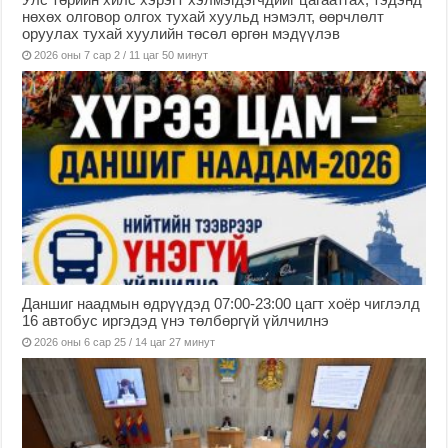
нөхөх олговор олгох тухай хуульд нэмэлт, өөрчлөлт
оруулах тухай хуулийн төсөл өргөн мэдүүлэв
2026 оны 7 сар 2 / 11 цаг 50 минут
Даншиг наадмын өдрүүдэд 07:00-23:00 цагт хоёр чиглэлд
16 автобус иргэдэд үнэ төлбөргүй үйлчилнэ
2026 оны 6 сар 25 / 14 цаг 27 минут