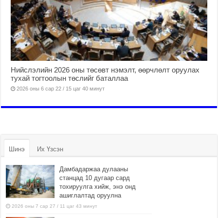
Нийслэлийн 2026 оны төсөвт нэмэлт, өөрчлөлт оруулах
тухай тогтоолын төслийг баталлаа
2026 оны 6 сар 22 / 15 цаг 40 минут
Шинэ
Их Үзсэн
Дамбадаржаа дулааны
станцад 10 дугаар сард
тохируулга хийж, энэ онд
ашиглалтад оруулна
2026 оны 7 сар 27 / 11 цаг 43 минут