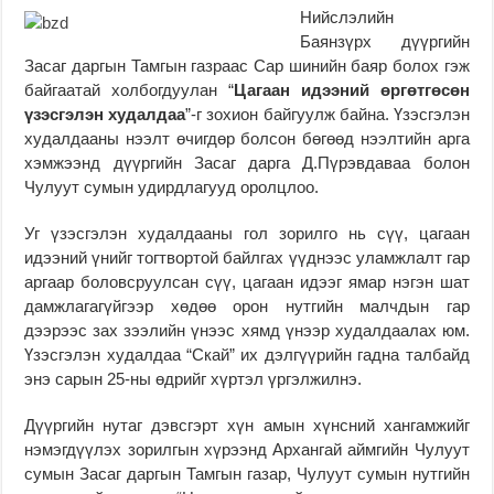
Нийслэлийн
Баянзүрх дүүргийн
Засаг даргын Тамгын газраас Сар шинийн баяр болох гэж
байгаатай холбогдуулан “
Цагаан идээний өргөтгөсөн
үзэсгэлэн худалдаа
”-г зохион байгуулж байна. Үзэсгэлэн
худалдааны нээлт өчигдөр болсон бөгөөд нээлтийн арга
хэмжээнд дүүргийн Засаг дарга Д.Пүрэвдаваа болон
Чулуут сумын удирдлагууд оролцлоо.
Уг үзэсгэлэн худалдааны гол зорилго нь сүү, цагаан
идээний үнийг тогтвортой байлгах үүднээс уламжлалт гар
аргаар боловсруулсан сүү, цагаан идээг ямар нэгэн шат
дамжлагагүйгээр хөдөө орон нутгийн малчдын гар
дээрээс зах зээлийн үнээс хямд үнээр худалдаалах юм.
Үзэсгэлэн худалдаа “Скай” их дэлгүүрийн гадна талбайд
энэ сарын 25-ны өдрийг хүртэл үргэлжилнэ.
Дүүргийн нутаг дэвсгэрт хүн амын хүнсний хангамжийг
нэмэгдүүлэх зорилгын хүрээнд Архангай аймгийн Чулуут
сумын Засаг даргын Тамгын газар, Чулуут сумын нутгийн