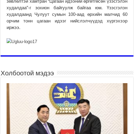
зөвлөлтэй хамтран “Цагаан идээний өргөтгөсөн үзэсгэлэн
худалдаа”-г зохион байгуулж байгаа юм. Үзэсгэлэн
худалдаанд Чулуут сумын 100-аад өрхийн малчид 60
орчим тонн цагаан идээг нийслэлчүүдэд хүргэхээр
иржээ.
Холбоотой мэдээ