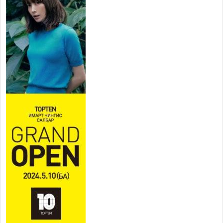
суралцана
2026 оны 7 сар 21 / 13 цаг 43 минут
COP17 хурлын үеэрх замын
хөдөлгөөн, нийтийн тээврийн
зохицуулалт, сургууль,
цэцэрлэг, зах, худалдааны
төвийн ажиллах хуваарийг гаргаж, иргэдэд
мэдээлэхийг үүрэг болголоо
2026 оны 7 сар 21 / 11 цаг 59 минут
Гэр бүлийн хэрэг шүүхэд хянан шийдвэрлэх
тухай хуулиар хүүхдийн дээд ашиг сонирхлыг
нэн тэргүүнд хангахыг баталгаажууллаа
2026 оны 7 сар 21 / 11 цаг 42 минут
Б.Пүрэвдагва: “Туул-1” коллекторыг ашиглалтад
оруулж байж бид гэр хорооллыг барилгажуулна
2026 оны 7 сар 21 / 10 цаг 15 минут
НИЙСЛЭЛ, АЙМГИЙН УДИРДЛАГУУДЫН
АЖЛЫГ ХҮНД СУРТЛЫГ БУУРУУЛЖ, ИРГЭД,
АЖ АХУЙН НЭГЖИЙН АЧААГ ХЭРХЭН
ХӨНГӨЛСНӨӨР ДҮГНЭНЭ
2026 оны 7 сар 21 / 10 цаг 09 минут