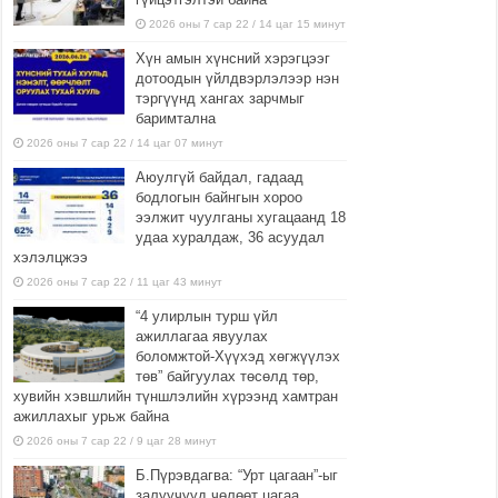
2026 оны 7 сар 22 / 14 цаг 15 минут
Хүн амын хүнсний хэрэгцээг
дотоодын үйлдвэрлэлээр нэн
тэргүүнд хангах зарчмыг
баримтална
2026 оны 7 сар 22 / 14 цаг 07 минут
Аюулгүй байдал, гадаад
бодлогын байнгын хороо
ээлжит чуулганы хугацаанд 18
удаа хуралдаж, 36 асуудал
хэлэлцжээ
2026 оны 7 сар 22 / 11 цаг 43 минут
“4 улирлын турш үйл
ажиллагаа явуулах
боломжтой-Хүүхэд хөгжүүлэх
төв” байгуулах төсөлд төр,
хувийн хэвшлийн түншлэлийн хүрээнд хамтран
ажиллахыг урьж байна
2026 оны 7 сар 22 / 9 цаг 28 минут
Б.Пүрэвдагва: “Урт цагаан”-ыг
залуучууд чөлөөт цагаа