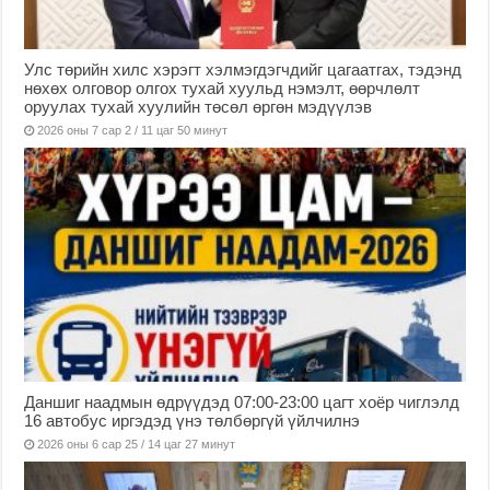
Улс төрийн хилс хэрэгт хэлмэгдэгчдийг цагаатгах, тэдэнд
нөхөх олговор олгох тухай хуульд нэмэлт, өөрчлөлт
оруулах тухай хуулийн төсөл өргөн мэдүүлэв
2026 оны 7 сар 2 / 11 цаг 50 минут
Даншиг наадмын өдрүүдэд 07:00-23:00 цагт хоёр чиглэлд
16 автобус иргэдэд үнэ төлбөргүй үйлчилнэ
2026 оны 6 сар 25 / 14 цаг 27 минут