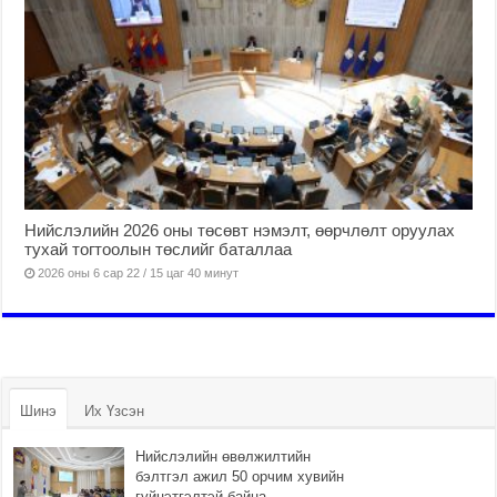
Нийслэлийн 2026 оны төсөвт нэмэлт, өөрчлөлт оруулах
тухай тогтоолын төслийг баталлаа
2026 оны 6 сар 22 / 15 цаг 40 минут
Шинэ
Их Үзсэн
Нийслэлийн өвөлжилтийн
бэлтгэл ажил 50 орчим хувийн
гүйцэтгэлтэй байна