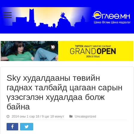
Sky худалдааны төвийн
гаднах талбайд цагаан сарын
үзэсгэлэн худалдаа болж
байна
2014 оны 1 сар 18 / 9 цаг 18 минут
Uncategorized