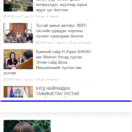
өнгөрүүлдэг, жуулчид зорьж
ирдэг цэг болгоно
2026 оны 7 сар 21 / 16 цаг 47 минут
Тусгай замын автобус /BRT/
төслийн удирдах хорооны
ээлжит хуралдаан боллоо
2026 оны 7 сар 21 / 16 цаг 43 минут
Ерөнхий сайд Н.Учрал БНХАУ-
аас Монгол Улсад суугаа
Элчин сайд Шэнь
Миньжюанийг хүлээн авч
уулзав
2026 оны 7 сар 21 / 16 цаг 39 минут
БҮГД НАЙРАМДАХ
ТАЖИКИСТАН УЛСТАЙ
ЭДИЙН ЗАСГИЙН ХАМТЫН
АЖИЛЛАГААГ ӨРГӨЖҮҮЛНЭ
2026 оны 7 сар 21 / 16 цаг 34 минут
26,992 суралцагч хотхоны бага
сургуульд, 8100 суралцагч
төрөлжсөн ахлах сургуульд