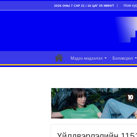
Ном ху
2026 ОНЫ 7 САР 21 / 16 ЦАГ 05 МИНУТ
Мэдээ мэдээлэл
Боловсрол
Үйлдвэрлэлийн 1151