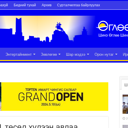
рахуй
Бидний тухай
Архив
Сурталчилгаа байрлуулах
Энтертайнмент
Зөвлөгөө
Шар мэдээ
Орон нутаг
Ир
Ш
2
 төсөл хүлээн авлаа