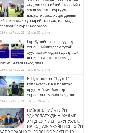
хөдөлгөөн, нийтийн тээврийн
зохицуулалт, сургууль,
цэцэрлэг, зах, худалдааны
вийн ажиллах хуваарийг гаргаж, иргэдэд
дээлэхийг үүрэг болголоо
026 оны 7 сар 21 / 11 цаг 59 минут
Гэр бүлийн хэрэг шүүхэд
хянан шийдвэрлэх тухай
хуулиар хүүхдийн дээд ашиг
сонирхлыг нэн тэргүүнд
нгахыг баталгаажууллаа
026 оны 7 сар 21 / 11 цаг 42 минут
Б.Пүрэвдагва: “Туул-1”
коллекторыг ашиглалтад
оруулж байж бид гэр
хорооллыг барилгажуулна
026 оны 7 сар 21 / 10 цаг 15 минут
НИЙСЛЭЛ, АЙМГИЙН
УДИРДЛАГУУДЫН АЖЛЫГ
ХҮНД СУРТЛЫГ БУУРУУЛЖ,
ИРГЭД, АЖ АХУЙН НЭГЖИЙН
ААГ ХЭРХЭН ХӨНГӨЛСНӨӨР ДҮГНЭНЭ