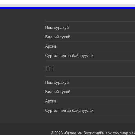
Ном хурахуй
Бидний тухай
Архив
Сурталчилгаа байрлуулах
FH
Ном хурахуй
Бидний тухай
Архив
Сурталчилгаа байрлуулах
@2023 -Өглөө.мн Зохиогчийн эрх хуулиар ха