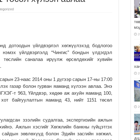
tegorized
тө
мэ
2
онд дотоодын үйлдвэрлэл хөгжүүлэхэд бодлогоо
т нэмэх үйлдвэрлэлд “Чингис” бондын үлдэгдэл
, төслийн саналаа ирүүлж өрсөлдөхийг хувийн
.
ха
2
сарын 23-наас 2014 оны 1 дүгээр сарын 17-ны 17:00
хлэх газар болон гурван яаманд хүлээн авлаа. Энэ
ЗГХЭГ-т 963, Үйлдвэр, хөдөө аж ахуйн яаманд 100,
 хот байгуулалтын яаманд 43, нийт 1151 төсөл
2
улагдсан зээлийн судалгаа, экспертизийн ажлын
хийнэ. Ажлын хэсгийг Хөгжлийн банкны гүйцэтгэх
 сайдын зөвлөхүүд болон Эдийн засгийн хөгжил,
АЧ