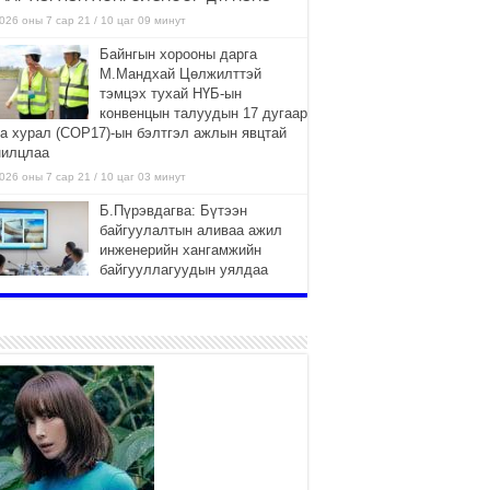
026 оны 7 сар 21 / 10 цаг 09 минут
Байнгын хорооны дарга
М.Мандхай Цөлжилттэй
тэмцэх тухай НҮБ-ын
конвенцын талуудын 17 дугаар
га хурал (СОР17)-ын бэлтгэл ажлын явцтай
нилцлаа
026 оны 7 сар 21 / 10 цаг 03 минут
Б.Пүрэвдагва: Бүтээн
байгуулалтын аливаа ажил
инженерийн хангамжийн
байгууллагуудын уялдаа
лбоогүйгээс саатах ёсгүй
026 оны 7 сар 20 / 17 цаг 21 минут
“Сэлбэ 20 минутын хот”
төслийн анхны 12 давхар
барилгын үндсэн карказ,
цутгалтын ажил дууслаа
026 оны 7 сар 20 / 17 цаг 17 минут
Мопед, скүүтер, тэдгээртэй
адилтгах үзүүлэлт бүхий