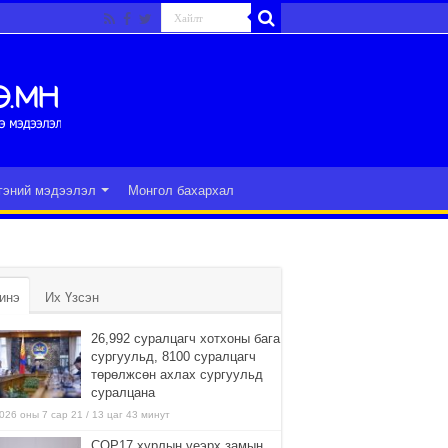
гэний мэдээлэл
Монгол бахархал
инэ
Их Үзсэн
26,992 суралцагч хотхоны бага
сургуульд, 8100 суралцагч
төрөлжсөн ахлах сургуульд
суралцана
026 оны 7 сар 21 / 13 цаг 43 минут
COP17 хурлын үеэрх замын