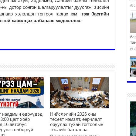
хөдөө аж ахуй, Хөдөлмөр, Сангийн яамны төлөөлөл
2
-ны дотор сонгон шалгаруулалтыг дуусгаж, эцсийн
аанаар хэлэлцэн тогтоол гаргах юм
гэж Засгийн
ттэй харилцах албанаас мэдээллээ.
ба
та
2
хо
2
г наадмын өдрүүдэд
Нийслэлийн 2026 оны
23:00 цагт хоёр
төсөвт нэмэлт, өөрчлөлт
2
д 16 автобус
оруулах тухай тогтоолын
д үнэ төлбөргүй
төслийг баталлаа
лнэ
2026 оны 6 сар 22 / 15 цаг 40