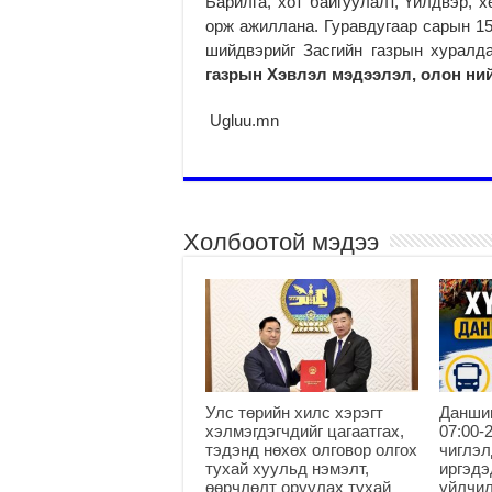
Барилга, хот байгуулалт, Үйлдвэр, 
орж ажиллана. Гуравдугаар сарын 15
шийдвэрийг Засгийн газрын хуралд
газрын Хэвлэл мэдээлэл, олон ний
Ugluu.mn
Холбоотой мэдээ
Улс төрийн хилс хэрэгт
Данши
хэлмэгдэгчдийг цагаатгах,
07:00-
тэдэнд нөхөх олговор олгох
чиглэл
тухай хуульд нэмэлт,
иргэдэ
өөрчлөлт оруулах тухай
үйлчи