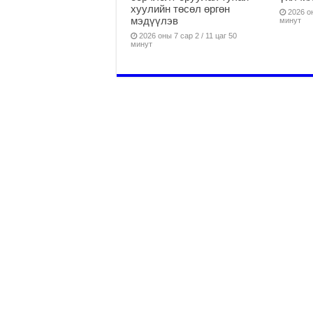
хуулийн төсөл өргөн
2026 он
мэдүүлэв
минут
2026 оны 7 сар 2 / 11 цаг 50
минут