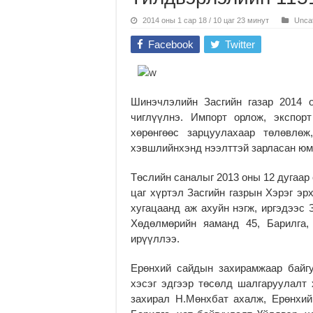
2014 оны 1 сар 18 / 10 цаг 23 минут
Unca
Facebook
Twitter
Шинэчлэлийн Засгийн газар 2014 
чиглүүлнэ. Импорт орлож, экспор
хөрөнгөөс зарцуулахаар төлөвлөж
хэвшлийнхэнд нээлттэй зарласан юм
Төслийн саналыг 2013 оны 12 дугаар 
цаг хүртэл Засгийн газрын Хэрэг эр
хугацаанд аж ахуйн нэгж, иргэдээс 
Хөдөлмөрийн яаманд 45, Барилга,
ирүүллээ.
Ерөнхий сайдын захирамжаар байгу
хэсэг эдгээр төсөлд шалгаруулалт 
захирал Н.Мөнхбат ахалж, Ерөнхий