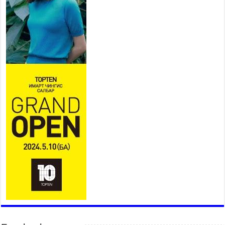
эхэллээ
2026 оны 7 сар 15 / 11 цаг 14 минут
Үер усны аюулаас сэргийлж, нийслэлийн Онцгой
байдлын газрын 162 алба хаагч үүрэг гүйцэтгэж
байна
2026 оны 7 сар 15 / 11 цаг 07 минут
Үндэсний их сурын харваанд 850 харваач цэц
мэргэнээ сорьж байна
2026 оны 7 сар 15 / 11 цаг 03 минут
Төв цэнгэлдэхийн эргэн тойронд
2026 оны 7 сар 15 / 10 цаг 58 минут
Үндэсний их баяр наадмын шагайн харваа
насанд хүрэгчдийн багийн харваагаар
үргэлжилж байна
2026 оны 7 сар 15 / 10 цаг 52 минут
Үндэсний их баяр наадмын хүчит бөхийн
барилдаан эхэллээ
2026 оны 7 сар 15 / 10 цаг 46 минут
Үндэсний хувцасны өдрийг тохиолдуулан