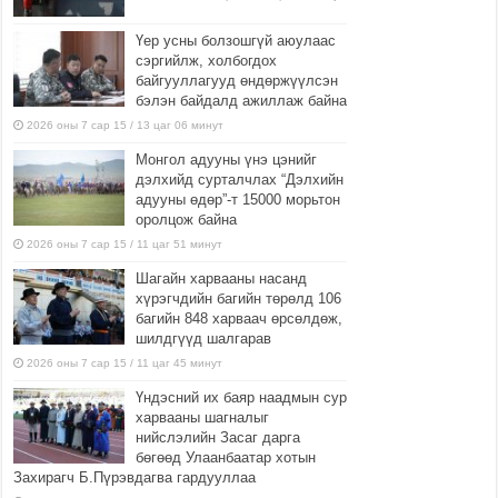
Үер усны болзошгүй аюулаас
сэргийлж, холбогдох
байгууллагууд өндөржүүлсэн
бэлэн байдалд ажиллаж байна
2026 оны 7 сар 15 / 13 цаг 06 минут
Монгол адууны үнэ цэнийг
дэлхийд сурталчлах “Дэлхийн
адууны өдөр”-т 15000 морьтон
оролцож байна
2026 оны 7 сар 15 / 11 цаг 51 минут
Шагайн харвааны насанд
хүрэгчдийн багийн төрөлд 106
багийн 848 харваач өрсөлдөж,
шилдгүүд шалгарав
2026 оны 7 сар 15 / 11 цаг 45 минут
Үндэсний их баяр наадмын сур
харвааны шагналыг
нийслэлийн Засаг дарга
бөгөөд Улаанбаатар хотын
Захирагч Б.Пүрэвдагва гардууллаа