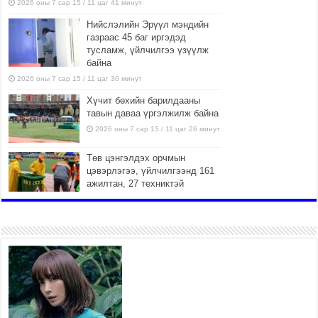
2026 оны 7 сар 15 / 11 цаг 41 минут
Нийслэлийн Эрүүл мэндийн
газраас 45 баг иргэдэд
тусламж, үйлчилгээ үзүүлж
байна
2026 оны 7 сар 15 / 11 цаг 30 минут
Хүчит бөхийн барилдааны
тавын даваа үргэлжилж байна
2026 оны 7 сар 15 / 11 цаг 26 минут
Төв цэнгэлдэх орчмын
цэвэрлэгээ, үйлчилгээнд 161
ажилтан, 27 техниктэй
ажиллаж байна
2026 оны 7 сар 15 / 11 цаг 22 минут
Наадмын амралтын өдрүүдэд
нийслэлийн эрүүл мэндийн
байгууллагууд дараах
хуваарийн дагуу ажиллана
2026 оны 7 сар 15 / 11 цаг 18 минут
Үндэсний их баяр наадам