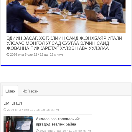
ЭДИЙН ЗАСАГ, ХӨГЖЛИЙН САЙД Ж.ЭНХБАЯР ИТАЛИ
УЛСААС МОНГОЛ УЛСАД СУУГАА ЭЛЧИН САЙД
ЖОВАННА ПИККАРЕТАГ ХҮЛЭЭН АВЧ УУЛЗЛАА
2026 оны 5 сар 22 / 12 цаг 22 минут
Шинэ
Их Үзсэн
ЭМГЭНЭЛ
2026 оны 7 сар 19 / 15 цаг 15 минут
Аяллаа зөв төлөвлөхийг
иргэдэд зөвлөж байна
2026 оны 7 сар 16 / 11 цаг 50 минут