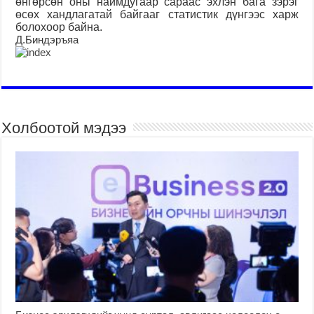
өнгөрсөн оны наймдугаар сараас эхлэн бага зэрэг
өсөх хандлагатай байгааг статистик дүнгээс харж
болохоор байна.
Д.Биндэръяа
Холбоотой мэдээ