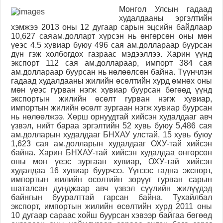
Монгол Улсын гадаад
худалдааны эргэлтийн
хэмжээ 2013 оны 12 дугаар сарын эцсийн байдлаар
10,627 сая
ам.долларт хүрсэн нь өнгөрсөн оны мөн
үеэс 4.5 хувиар буюу 496 сая ам.доллараар буурсан
дүн гэж холбогдох газраас мэдээллээ. Харин үүнд
экспорт 112 сая ам.доллараар, импорт 384 сая
ам.доллараар буурсан нь нөлөөлсөн байна. Түүнчлэн
гадаад худалдааны жилийн өсөлтийн хурд өмнөх оны
мөн үеэс гурван нэгж хувиар буурсан бөгөөд үүнд
экспортын жилийн өсөлт гурван нэгж хувиар,
импортын жилийн өсөлт зургаан нэгж хувиар буурсан
нь нөлөөлжээ. Хөрш орнуудтай хийсэн худалдааг авч
үзвэл, нийт бараа эргэлтийн 52 хувь буюу 5,486 сая
ам.долларын худалдааг БНХАУ улстай, 15 хувь буюу
1,623 сая ам.долларын худалдааг ОХУ-тай хийсэн
байна. Харин БНХАУ-тай хийсэн худалдаа өнгөрсөн
оны мөн үеэс зургаан хувиар, ОХУ-тай хийсэн
худалдаа 16 хувиар буурчээ. Үүнээс гадна экспорт,
импортын жилийн өсөлтийн зөрүүг гурван сарын
шаталсан дунджаар авч үзвэл сүүлийн жилүүдэд
байнгын бууралттай гарсан байна. Тухайлбал
экспорт, импортын жилийн өсөлтийн хурд 2011 оны
10 дугаар сараас хойш буурсан хэвээр байгаа бөгөөд