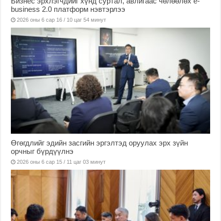
Бизнес эрхлэгчдийг хүнд суртал, авлигаас чөлөөлөх е-
business 2.0 платформ нэвтэрлээ
2026 оны 6 сар 16 / 10 цаг 54 минут
Өгөгдлийг эдийн засгийн эргэлтэд оруулах эрх зүйн
орчныг бүрдүүлнэ
2026 оны 6 сар 15 / 11 цаг 03 минут