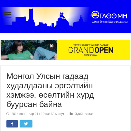
Монгол Улсын гадаад
худалдааны эргэлтийн
хэмжээ, өсөлтийн хурд
буурсан байна
2014 оны 1 сар 21 / 10 цаг 39 минут
Эдийн засаг