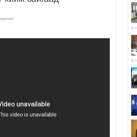
tegorized
2
2