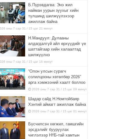
Б.Пүрэвдагва: Энэ жил
найман уурын зуухыг хийн
түлшинд шилжүүлэхээр
ажиллаж байна
026 оны 7 сар 31 / 15 цаг 21 минут
Н.Мандуул: Дулааны
алдагдалгүй айл өрхүүдийг үе
шаттайгаар хийн халаалтад
шилжүүлнэ
026 оны 7 сар 31 / 15 цаг 16 минут
“Олон улсын сурагч
солилцооны хөтөлбөр 2026”
арга хэмжээний хаалт боллоо
2026 оны 7 сар 31 / 15 цаг 09 минут
Шадар сайд Н.Номтойбаяр
Хэнтий аймагт ажиллаж байна
2026 оны 7 сар 31 / 15 цаг 01 минут
Бүсчилсэн хөгжил, гамшгийн
эрсдэлийг бууруулах
чиглэлээр НҮБ-тай хамтын