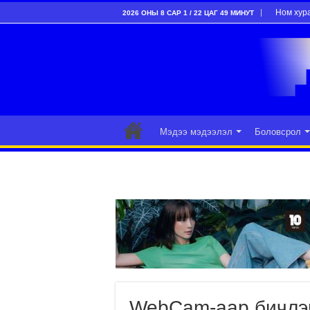
Ном хур
2026 ОНЫ 8 САР 1 / 22 ЦАГ 49 МИНУТ
Мэдээ мэдээлэл
Боловсрол
WebCam-аар бичлэг