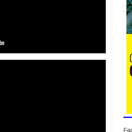
Ж.
2
Ни
хэ
ба
2
Бү
тэ
өр
2
Ша
на
ху
2
Ба
но
Fa