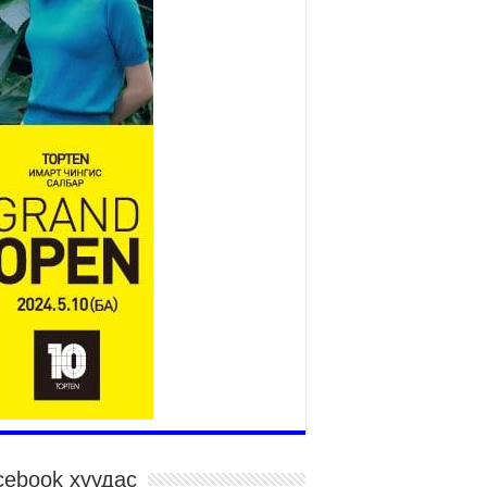
Нийслэлийн засаг даргын
нэгдүгээр орлогч Б.Мөнхбат
Денвер хот дахь Монгол
улсын өргөмжит консул
Вагенландертай уулзлаа
026 оны 7 сар 30 / 15 цаг 30 минут
йслэл, дүүргийн шуурхай штабууд хүч,
рэгслийн бэлэн байдлыг ханган ажиллаж
йна
026 оны 7 сар 30 / 15 цаг 24 минут
гд Найрамдах Киргиз Улстай худалдаа,
эвэр, логистикийн хамтын ажиллагааг
гөжүүлнэ
026 оны 7 сар 30 / 15 цаг 19 минут
дар сайд Н.Номтойбаяр яамдын Төрийн
рийн бичгийн дарга нартай шуурхай
ралдлаа
026 оны 7 сар 30 / 15 цаг 12 минут
га орлоготой иргэдийн орлогод татвар
гдуулахгүй байх эрх зүйн орчныг бүрдүүллээ
cebook хуудас