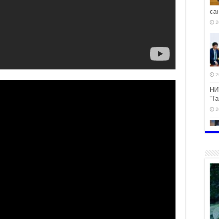
са
2
2
НИ
“Т
2
эр
2