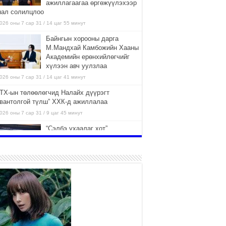
ажиллагаагаа өргөжүүлэхээр
нал солилцлоо
026 оны 7 сар 31 / 14 цаг 55 минут
Байнгын хорооны дарга
М.Мандхай Камбожийн Хааны
Академийн ерөнхийлөгчийг
хүлээн авч уулзлаа
026 оны 7 сар 31 / 14 цаг 41 минут
ТХ-ын төлөөлөгчид Налайх дүүрэгт
авантолгой түлш” ХХК-д ажиллалаа
026 оны 7 сар 31 / 9 цаг 45 минут
“Сэлбэ ухаалаг хот”
ашиглалтад орсноор
Улаанбаатар хотын орон
сууцны хангамжийн жилийн
элтийн 42 хувийг хангана
026 оны 7 сар 31 / 9 цаг 23 минут
Г.Жаргалсайхан: Энэ өвөл 400-
430 мянган тонн шахмал түлш
хэрэглэнэ
2026 оны 7 сар 30 / 15 цаг 35 минут