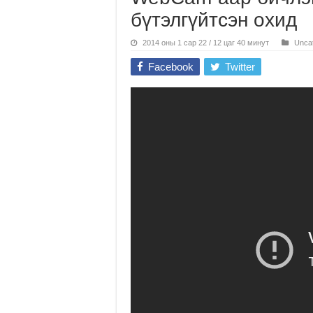
бүтэлгүйтсэн охид
2014 оны 1 сар 22 / 12 цаг 40 минут
Unca
Facebook
Twitter