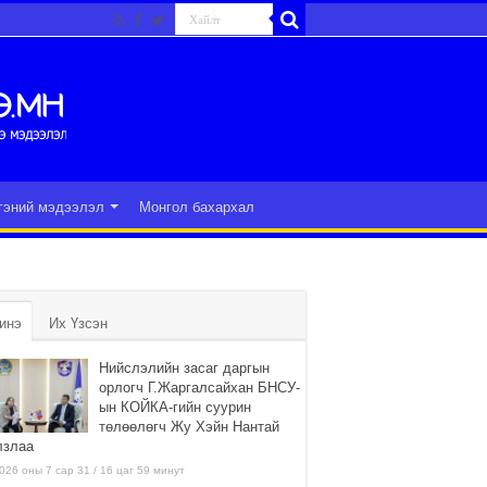
гэний мэдээлэл
Монгол бахархал
инэ
Их Үзсэн
Нийслэлийн засаг даргын
орлогч Г.Жаргалсайхан БНСУ-
ын КОЙКА-гийн суурин
төлөөлөгч Жу Хэйн Нантай
лзлаа
026 оны 7 сар 31 / 16 цаг 59 минут