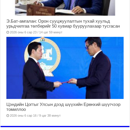
Э.Бат-амгалан: Орон сууцжуулалтын тухай хуульд
урьдчилгаа төлбөрийг 50 хувиар бууруулахаар тусгасан
2026 оны 6 сар 23 / 14 цаг 59 минут
Цэндийн Цогтыг Улсын дээд шүүхийн Ерөнхий шүүгчээр
томиллоо
2026 оны 6 сар 16 / 9 цаг 38 минут