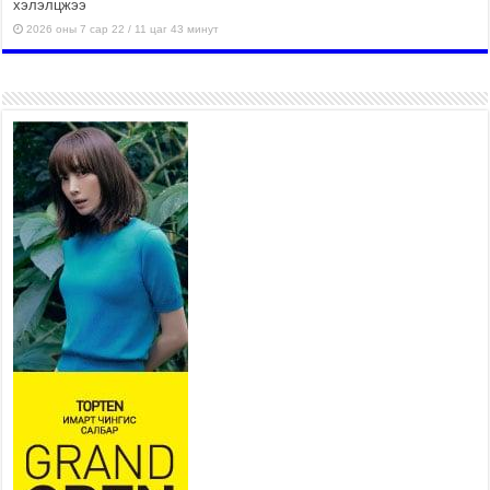
хэлэлцжээ
2026 оны 7 сар 22 / 11 цаг 43 минут
“4 улирлын турш үйл
ажиллагаа явуулах
боломжтой-Хүүхэд хөгжүүлэх
төв” байгуулах төсөлд төр,
хувийн хэвшлийн түншлэлийн хүрээнд хамтран
ажиллахыг урьж байна
2026 оны 7 сар 22 / 9 цаг 28 минут
Б.Пүрэвдагва: “Урт цагаан”-ыг
залуучууд чөлөөт цагаа
өнгөрүүлдэг, жуулчид зорьж
ирдэг цэг болгоно
2026 оны 7 сар 21 / 16 цаг 47 минут
Тусгай замын автобус /BRT/ төслийн удирдах
хорооны ээлжит хуралдаан боллоо
2026 оны 7 сар 21 / 16 цаг 43 минут
Ерөнхий сайд Н.Учрал БНХАУ-аас Монгол Улсад
суугаа Элчин сайд Шэнь Миньжюанийг хүлээн
авч уулзав
2026 оны 7 сар 21 / 16 цаг 39 минут