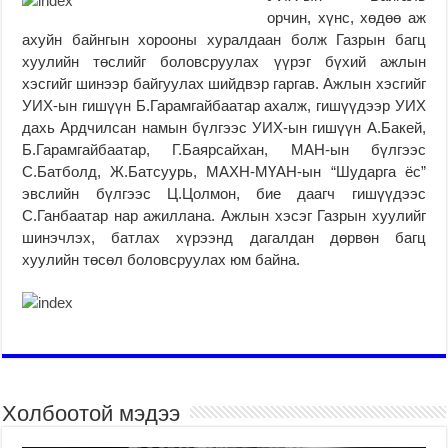
орчин, хүнс, хөдөө аж
ахуйн байнгын хорооны хуралдаан болж Газрын багц
хуулийн төслийг боловсруулах үүрэг бүхий ажлын
хэсгийг шинээр байгуулах шийдвэр гаргав. Ажлын хэсгийг
УИХ-ын гишүүн Б.Гарамгайбаатар ахалж, гишүүдээр УИХ
дахь Ардчилсан намын бүлгээс УИХ-ын гишүүн А.Бакей,
Б.Гарамгайбаатар, Г.Баярсайхан, МАН-ын бүлгээс
С.Батболд, Ж.Батсуурь, МАХН-МҮАН-ын “Шударга ёс”
эвслийн бүлгээс Ц.Цолмон, бие даагч гишүүдээс
С.Ганбаатар нар ажиллана. Ажлын хэсэг Газрын хуулийг
шинэчлэх, батлах хүрээнд дагалдан дөрвөн багц
хуулийн төсөл боловсруулах юм байна.
Холбоотой мэдээ