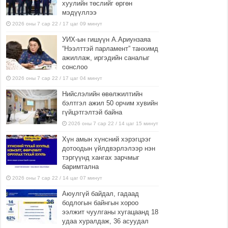
хуулийн төслийг өргөн
мэдүүллээ
2026 оны 7 сар 22 / 17 цаг 09 минут
УИХ-ын гишүүн А.Ариунзаяа
“Нээлттэй парламент” танхимд
ажиллаж, иргэдийн саналыг
сонслоо
2026 оны 7 сар 22 / 17 цаг 04 минут
Нийслэлийн өвөлжилтийн
бэлтгэл ажил 50 орчим хувийн
гүйцэтгэлтэй байна
2026 оны 7 сар 22 / 14 цаг 15 минут
Хүн амын хүнсний хэрэгцээг
дотоодын үйлдвэрлэлээр нэн
тэргүүнд хангах зарчмыг
баримтална
2026 оны 7 сар 22 / 14 цаг 07 минут
Аюулгүй байдал, гадаад
бодлогын байнгын хороо
ээлжит чуулганы хугацаанд 18
удаа хуралдаж, 36 асуудал