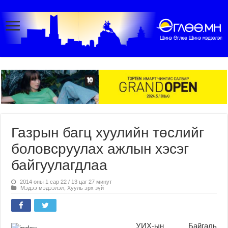
Газрын багц хуулийн төслийг
боловсруулах ажлын хэсэг
байгуулагдлаа
2014 оны 1 сар 22 / 13 цаг 27 минут
Мэдээ мэдээлэл
,
Хууль эрх зүй
УИХ-ын Байгаль