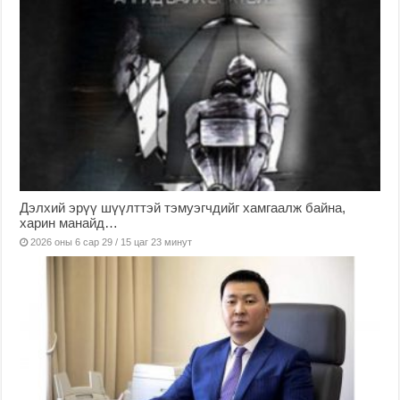
Дэлхий эрүү шүүлттэй тэмуэгчдийг хамгаалж байна,
харин манайд…
2026 оны 6 сар 29 / 15 цаг 23 минут