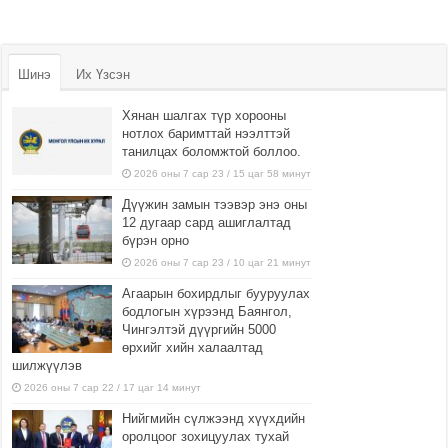
Шинэ
Их Үзсэн
Хянан шалгах түр хорооны
нотлох баримттай нээлттэй
танилцах боломжтой боллоо.
2026 оны 7 сар 23 / 15 цаг 58 минут
Дүүжин замын тээвэр энэ оны
12 дугаар сард ашиглалтад
бүрэн орно
2026 оны 7 сар 23 / 10 цаг 21 минут
Агаарын бохирдлыг бууруулах
бодлогын хүрээнд Баянгол,
Чингэлтэй дүүргийн 5000
өрхийг хийн халаалтад
шилжүүлэв
2026 оны 7 сар 22 / 17 цаг 14 минут
Нийгмийн сүлжээнд хүүхдийн
оролцоог зохицуулах тухай