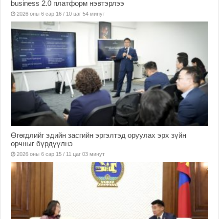
business 2.0 платформ нэвтэрлээ
2026 оны 6 сар 16 / 10 цаг 54 минут
Өгөгдлийг эдийн засгийн эргэлтэд оруулах эрх зүйн
орчныг бүрдүүлнэ
2026 оны 6 сар 15 / 11 цаг 03 минут