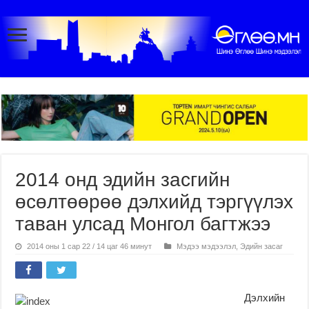
2014 онд эдийн засгийн
өсөлтөөрөө дэлхийд тэргүүлэх
таван улсад Монгол багтжээ
2014 оны 1 сар 22 / 14 цаг 46 минут
Мэдээ мэдээлэл
,
Эдийн засаг
Дэлхийн