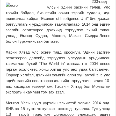
200-гаад
улсын эдийн засгийн тө­лөв, улс
төрийн байдал, биз­несийн орчин зэргийг судалж, дүн
шинжилгээ хийдэг “Economist Intelligence Unit” бие даасан
байгууллагын урьдчилсан таамаглалаар, 2014 онд эдийн
засгийн өсөлтөөрөө дэлхийд тэргүүлэх эхний таван
улсад Өмнөд Судан, Монгол, Макао, Сьерра-Леоне
болон Туркменистан багтжээ.
Харин Хятад улс эхний тавд орсонгүй. Эдийн засгийн
өсөлтөөрөө дэлхийд тэргүүлэх улсуудын урьдчилсан
таа­маг­лал бүхий “The World in” жагсаалтыг 2004 оноос
гаргаж эхэлснээс хойш Хятад улс анх удаа багт­сангүй.
Өөрөөр хэлбэл, дэлхийн хамгийн олон хүн амтай энэ улс
эдийн засгийн өсөлтөөрөө дэлхийд тэр­гүү­лэгч шилдэг 10-
аас хасаг­даж үзээгүй юм. Гэсэн ч Хятад бол Монголын
экспортын хамгийн том зах зээл.
Монгол Улсын уул уурхайн эрчимтэй хөгжил 2014 онд
ДНБ-ээ 15 хүр­тэлх хувиар өсгөхөд тусална. Тус улсад
1.3 гаруй трил­лион доллароор үнэ­лэгдэх ашигт