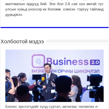
малтмалын ордууд бий. Энэ бол 2.8 сая хүн амтай тус
улсын хувьд үнэхээр их боломж хэмээн тэрхүү тайланд
дурьджээ.
Холбоотой мэдээ
Бизнес эрхлэгчдийг хүнд суртал, авлигаас чөлөөлөх е-