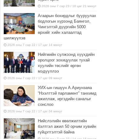
2026 оны 7 сар 23 / 10 цаг 21 минут
Агаарын бохирдлыг бууруулах
бодлогын хүрээнд Баянгол,
Чингэлтэй дүүргийн 5000
өрхийг хийн халаалтад
шилжүүлэв
2026 оны 7 сар 22 / 17 цаг 14 минут
Нийгмийн сүлжээнд хүүхдийн
оролцоог зохицуулах тухай
хуулийн төслийг өргөн
мэдүүллээ
2026 оны 7 сар 22 / 17 цаг 09 минут
УИХ-ын гишүүн А.Ариунзаяа
“Нээлттэй парламент” танхимд
ажиллаж, иргэдийн саналыг
сонслоо
2026 оны 7 сар 22 / 17 цаг 04 минут
Нийслэлийн өвөлжилтийн
бэлтгэл ажил 50 орчим хувийн
гүйцэтгэлтэй байна
2026 оны 7 сар 22 / 14 цаг 15 минут