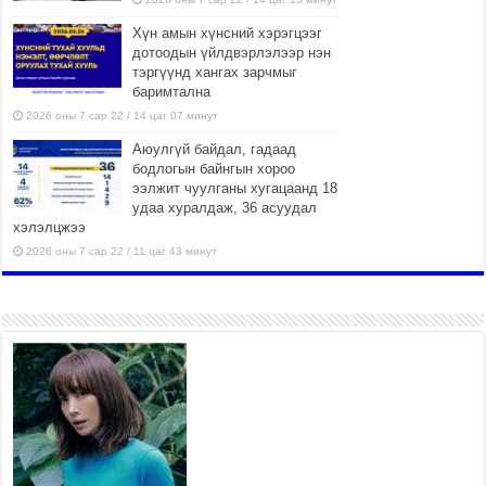
Хүн амын хүнсний хэрэгцээг
дотоодын үйлдвэрлэлээр нэн
тэргүүнд хангах зарчмыг
баримтална
2026 оны 7 сар 22 / 14 цаг 07 минут
Аюулгүй байдал, гадаад
бодлогын байнгын хороо
ээлжит чуулганы хугацаанд 18
удаа хуралдаж, 36 асуудал
хэлэлцжээ
2026 оны 7 сар 22 / 11 цаг 43 минут
“4 улирлын турш үйл
ажиллагаа явуулах
боломжтой-Хүүхэд хөгжүүлэх
төв” байгуулах төсөлд төр,
хувийн хэвшлийн түншлэлийн хүрээнд хамтран
ажиллахыг урьж байна
2026 оны 7 сар 22 / 9 цаг 28 минут
Б.Пүрэвдагва: “Урт цагаан”-ыг
залуучууд чөлөөт цагаа
өнгөрүүлдэг, жуулчид зорьж