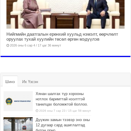
Нийгмийн даатгалын ерөнхий хуульд нэмэлт, өөрчлөлт
оруулах тухай хуулийн төсөл өргөн мэдүүлэв
2026 оны 6 сар 4 / 17 цаг 36 минут
Шинэ
Их Үзсэн
Хянан шалгах түр хорооны
нотлох баримттай нээлттэй
танилцах боломжтой боллоо.
2026 оны 7 сар 23 / 15 цаг 58 минут
Дүүжин замын тээвэр энэ оны
12 дугаар сард ашиглалтад
бүрэн орно