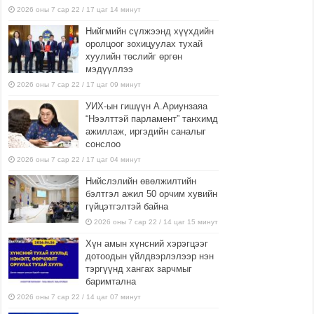
2026 оны 7 сар 22 / 17 цаг 14 минут
Нийгмийн сүлжээнд хүүхдийн
оролцоог зохицуулах тухай
хуулийн төслийг өргөн
мэдүүллээ
2026 оны 7 сар 22 / 17 цаг 09 минут
УИХ-ын гишүүн А.Ариунзаяа
“Нээлттэй парламент” танхимд
ажиллаж, иргэдийн саналыг
сонслоо
2026 оны 7 сар 22 / 17 цаг 04 минут
Нийслэлийн өвөлжилтийн
бэлтгэл ажил 50 орчим хувийн
гүйцэтгэлтэй байна
2026 оны 7 сар 22 / 14 цаг 15 минут
Хүн амын хүнсний хэрэгцээг
дотоодын үйлдвэрлэлээр нэн
тэргүүнд хангах зарчмыг
баримтална
2026 оны 7 сар 22 / 14 цаг 07 минут