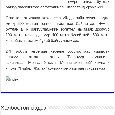
нүүрс ачих, бутлах
байгууламжийнхаа өргөтгөлийг ашиглалтанд оруулжээ.
Өргөтгөл ажиллаж эхэлснээр үйлдвэрийн хүчин чадал
жилд 500 мянган тонноор нэмэгдэж байгаа аж. Нүүрс
бутлан ачих байгууламжийн өргөтгөл нь газар доогуур
100 метр, газар дээгүүр 400 метр бүхий нийт 500 метр
конвейрын систем бүхий байгууламж аж.
2.4 тэрбум төгрөгийн хөрөнгө оруулалтаар хийгдсэн
энэхүү өргөтгөлийн ажлыг “Багануур” компанийн
захиалгаар Монгол Улсын “Монничикон рей” компани
Японы “Глибел Жапан” компанитай хамтран гүйцэтэжээ.
Холбоотой мэдээ