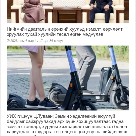
Нийгмийн даатгалын ерөнхий хуульд нэмэлт, өөрчлөлт
оруулах тухай хуулийн төсөл өргөн мэдүүлэв
2026 оны 6 сар 4 / 17 цаг 36 минут
УИХ гишүүн Ц.Туваан: Замын хөдөлгөөний аюулгүй
байдлыг сайжруулахад эрх зүйн зохицуулалтаас гадна
замын стандарт, хурдны хязгаарлалтын шинэчлэл болон
хариуцлагын шударга тогтолцоог цогцоор нь шийдвэрлэх