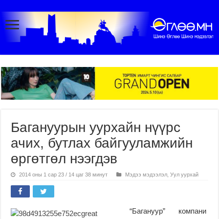
Багануурын уурхайн нүүрс
ачих, бутлах байгууламжийн
өргөтгөл нээгдэв
2014 оны 1 сар 23 / 14 цаг 38 минут
Мэдээ мэдээлэл
,
Уул уурхай
“Багануур” компани