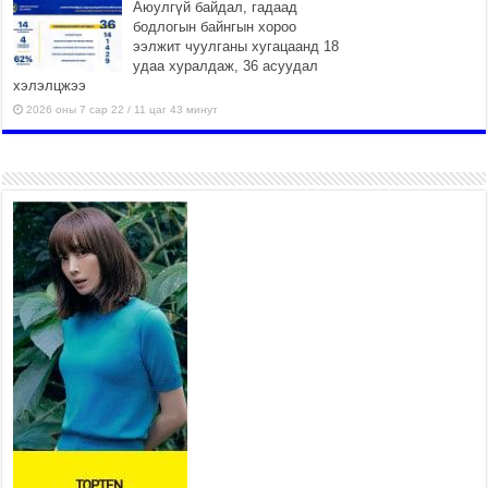
Аюулгүй байдал, гадаад
бодлогын байнгын хороо
ээлжит чуулганы хугацаанд 18
удаа хуралдаж, 36 асуудал
хэлэлцжээ
2026 оны 7 сар 22 / 11 цаг 43 минут
“4 улирлын турш үйл
ажиллагаа явуулах
боломжтой-Хүүхэд хөгжүүлэх
төв” байгуулах төсөлд төр,
хувийн хэвшлийн түншлэлийн хүрээнд хамтран
ажиллахыг урьж байна
2026 оны 7 сар 22 / 9 цаг 28 минут
Б.Пүрэвдагва: “Урт цагаан”-ыг
залуучууд чөлөөт цагаа
өнгөрүүлдэг, жуулчид зорьж
ирдэг цэг болгоно
2026 оны 7 сар 21 / 16 цаг 47 минут
Тусгай замын автобус /BRT/ төслийн удирдах
хорооны ээлжит хуралдаан боллоо
2026 оны 7 сар 21 / 16 цаг 43 минут