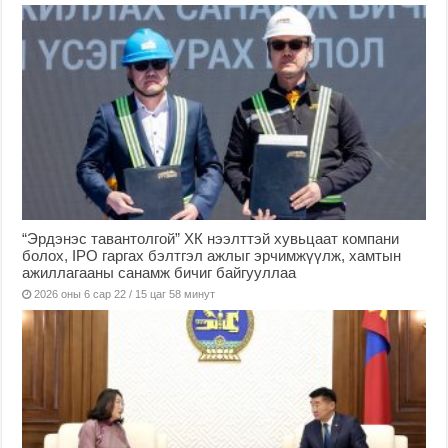
“Эрдэнэс тавантолгой” ХК нээлттэй хувьцаат компани
болох, IPO гаргах бэлтгэл ажлыг эрчимжүүлж, хамтын
ажиллагааны санамж бичиг байгууллаа
2026 оны 6 сар 22 / 15 цаг 58 минут