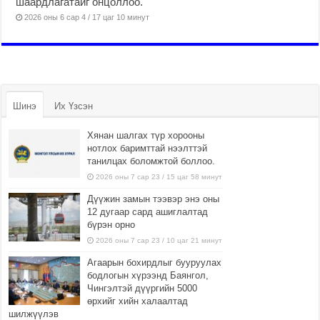
шаардлагатайг онцоллоо.
2026 оны 6 сар 4 / 17 цаг 10 минут
Шинэ
Их Үзсэн
Хянан шалгах түр хорооны
нотлох баримттай нээлттэй
танилцах боломжтой боллоо.
2026 оны 7 сар 23 / 15 цаг 58 минут
Дүүжин замын тээвэр энэ оны
12 дугаар сард ашиглалтад
бүрэн орно
2026 оны 7 сар 23 / 10 цаг 21 минут
Агаарын бохирдлыг бууруулах
бодлогын хүрээнд Баянгол,
Чингэлтэй дүүргийн 5000
өрхийг хийн халаалтад
шилжүүлэв