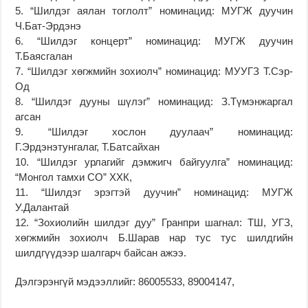
5. “Шилдэг аялан тоглолт” номинацид: МУГЖ дуучин
Ч.Бат-Эрдэнэ
6. “Шилдэг концерт” номинацид: МУГЖ дуучин
Т.Баясгалан
7. “Шилдэг хөгжмийн зохиолч” номинацид: МУУГЗ Т.Сэр-
Од
8. “Шилдэг дууны шүлэг” номинацид: З.Түмэнжаргал
агсан
9. “Шилдэг хослон дуулаач” номинацид:
Г.Эрдэнэтунгалаг, Т.Батсайхан
10. “Шилдэг урлагийг дэмжигч байгуулга” номинацид:
“Монгол тамхи СО” ХХК,
11. “Шилдэг эрэгтэй дуучин” номинацид: МУГЖ
У.Далантай
12. “Зохиолийн шилдэг дуу” Гранпри шагнал: ТШ, УГЗ,
хөгжмийн зохиолч Б.Шарав нар тус тус шилдгийн
шилдгүүдээр шалгарч байсан ажээ.
Дэлгэрэнгүй мэдээллийг: 86005533, 89004147,