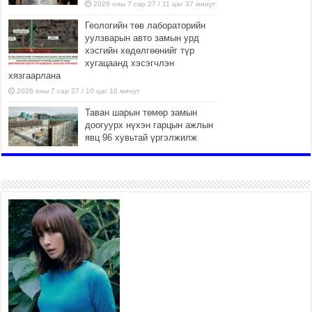
2026 оны 7 сар 27 / 11 цаг 37 минут
Геологийн төв лабораторийн
уулзварын авто замын урд
хэсгийн хөдөлгөөнийг түр
хугацаанд хэсэгчлэн
хязгаарлана
2026 оны 7 сар 27 / 10 цаг 10 минут
Таван шарын төмөр замын
доогуурх нүхэн гарцын ажлын
явц 96 хувьтай үргэлжилж
байна
2026 оны 7 сар 27 / 10 цаг 04 минут
Нийслэлийн харьяа амаржих
газруудыг “Эх, хүүхдийн төв”
болгон өргөтгөнө
2026 оны 7 сар 27 / 9 цаг 58 минут
ТӨВ АЙМАГТ ӨВЛИЙН БЭЛТГЭЛ АЖИЛ 80
ХУВЬТАЙ ҮРГЭЛЖИЛЖ БАЙНА
2026 оны 7 сар 27 / 9 цаг 51 минут
“Хөдөө аж ахуй, хөдөөгийн хөгжил төслийн 2
дахь шат” төслийн хүрээнд 4 банктай