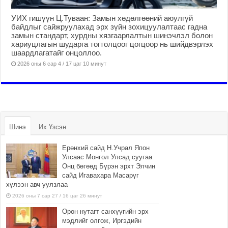
УИХ гишүүн Ц.Туваан: Замын хөдөлгөөний аюулгүй
байдлыг сайжруулахад эрх зүйн зохицуулалтаас гадна
замын стандарт, хурдны хязгаарлалтын шинэчлэл болон
хариуцлагын шударга тогтолцоог цогцоор нь шийдвэрлэх
шаардлагатайг онцоллоо.
2026 оны 6 сар 4 / 17 цаг 10 минут
Шинэ
Их Үзсэн
Ерөнхий сайд Н.Учрал Япон
Улсаас Монгол Улсад суугаа
Онц бөгөөд Бүрэн эрхт Элчин
сайд Игавахара Масарүг
хүлээн авч уулзлаа
2026 оны 7 сар 27 / 16 цаг 26 минут
Орон нутагт санхүүгийн эрх
мэдлийг олгож, Иргэдийн