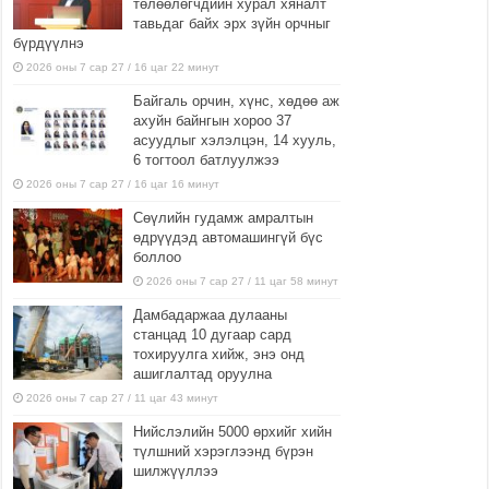
төлөөлөгчдийн хурал хяналт
тавьдаг байх эрх зүйн орчныг
бүрдүүлнэ
2026 оны 7 сар 27 / 16 цаг 22 минут
Байгаль орчин, хүнс, хөдөө аж
ахуйн байнгын хороо 37
асуудлыг хэлэлцэн, 14 хууль,
6 тогтоол батлуулжээ
2026 оны 7 сар 27 / 16 цаг 16 минут
Сөүлийн гудамж амралтын
өдрүүдэд автомашингүй бүс
боллоо
2026 оны 7 сар 27 / 11 цаг 58 минут
Дамбадаржаа дулааны
станцад 10 дугаар сард
тохируулга хийж, энэ онд
ашиглалтад оруулна
2026 оны 7 сар 27 / 11 цаг 43 минут
Нийслэлийн 5000 өрхийг хийн
түлшний хэрэглээнд бүрэн
шилжүүллээ