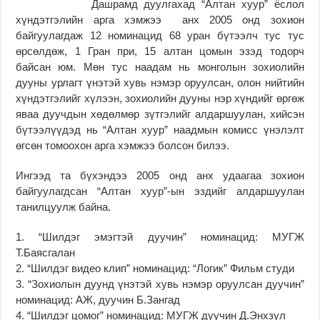
Дашрамд дуулгахад “Алтан хуур” ёслол
хүндэтгэлийн арга хэмжээ анх 2005 онд зохион
байгуулагдаж 12 номинацид 68 уран бүтээлч тус тус
өрсөлдөж, 1 Гран при, 15 алтан цомын эзэд тодорч
байсан юм. Мөн тус наадам нь монголын зохиолийн
дууны урлагт үнэтэй хувь нэмэр оруулсан, олон нийтийн
хүндэтгэлийг хүлээн, зохиолийн дууны нэр хүндийг өргөж
яваа дуучдын хөдөлмөр зүтгэлийг алдаршуулан, хийсэн
бүтээлүүдэд нь “Алтан хуур” наадмын комисс үнэлэлт
өгсөн томоохон арга хэмжээ болсон билээ.
Ингээд та бүхэндээ 2005 онд анх удаагаа зохион
байгуулагдсан “Алтан хуур”-ын эздийг алдаршуулан
танилцуулж байна.
1. “Шилдэг эмэгтэй дуучин” номинацид: МУГЖ
Т.Баясгалан
2. “Шилдэг видео клип” номинацид: “Логик” Фильм студи
3. “Зохиолын дуунд үнэтэй хувь нэмэр оруулсан дуучин”
номинацид: АЖ, дуучин Б.Зангад
4. “Шилдэг цомог” номинацид: МУГЖ дуучин Д.Энхзул