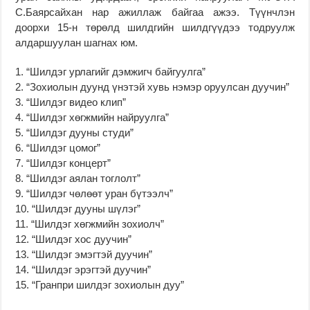
С.Баярсайхан нар ажиллаж байгаа ажээ. Түүнчлэн
доорхи 15-н төрөлд шилдгийн шилдгүүдээ тодруулж
алдаршуулан шагнах юм.
1. “Шилдэг урлагийг дэмжигч байгуулга”
2. “Зохиолын дуунд үнэтэй хувь нэмэр оруулсан дуучин”
3. “Шилдэг видео клип”
4. “Шилдэг хөгжмийн найруулга”
5. “Шилдэг дууны студи”
6. “Шилдэг цомог”
7. “Шилдэг концерт”
8. “Шилдэг аялан тоглолт”
9. “Шилдэг чөлөөт уран бүтээлч”
10. “Шилдэг дууны шүлэг”
11. “Шилдэг хөгжмийн зохиолч”
12. “Шилдэг хос дуучин”
13. “Шилдэг эмэгтэй дуучин”
14. “Шилдэг эрэгтэй дуучин”
15. “Гранпри шилдэг зохиолын дуу”