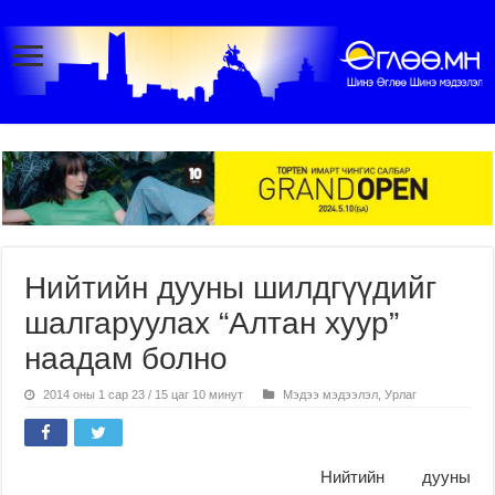
Нийтийн дууны шилдгүүдийг
шалгаруулах “Алтан хуур”
наадам болно
2014 оны 1 сар 23 / 15 цаг 10 минут
Мэдээ мэдээлэл
,
Урлаг
Нийтийн дууны