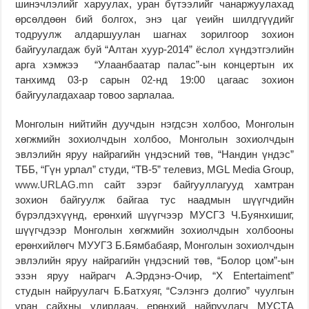
шинэчлэлийг харуулах, уран бүтээлийг чанаржуулахад
өрсөлдөөн бий болгох, энэ цаг үеийн шилдгүүдийг
тодруулж алдаршуулан шагнах зорилгоор зохион
байгуулагдаж буй “Алтан хуур-2014” ёслол хүндэтгэлийн
арга хэмжээ “Улаанбаатар палас”-ын концертын их
танхимд 03-р сарын 02-нд 19:00 цагаас зохион
байгуулагдахаар товоо зарлалаа.
Монголын нийтийн дуучдын нэгдсэн холбоо, Монголын
хөгжмийн зохиолчдын холбоо, Монголын зохиолчдын
эвлэлийн яруу найрагийн үндэсний төв, “Нандин үндэс”
ТББ, “Гүн урлал” студи, “ТВ-5” телевиз, MGL Media Group,
www.URLAG.mn
сайт зэрэг байгууллагууд хамтран
зохион байгуулж байгаа тус наадмын шүүгчдийн
бүрэлдэхүүнд, ерөнхий шүүгчээр МУСГЗ Ч.Буянхишиг,
шүүгчдээр Монголын хөгжмийн зохиолчдын холбооны
ерөнхийлөгч МУУГЗ Б.Бямбабаяр, Монголын зохиолчдын
эвлэлийн яруу найрагийн үндэсний төв, “Болор цом”-ын
эзэн яруу найрагч А.Эрдэнэ-Очир, “Х Entertaiment”
студын найруулагч Б.Батхуяг, “Сэлэнгэ долгио” чуулгын
уран сайхны удирдаач, ерөнхий найруулагч МУСТА