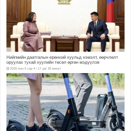
Нийгмийн даатгалын ерөнхий хуульд нэмэлт, өөрчлөлт
оруулах тухай хуулийн төсөл өргөн мэдүүлэв
2026 оны 6 сар 4 / 17 цаг 36 минут