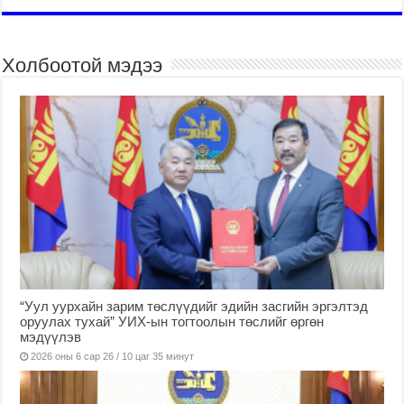
Холбоотой мэдээ
“Уул уурхайн зарим төслүүдийг эдийн засгийн эргэлтэд
оруулах тухай” УИХ-ын тогтоолын төслийг өргөн
мэдүүлэв
2026 оны 6 сар 26 / 10 цаг 35 минут