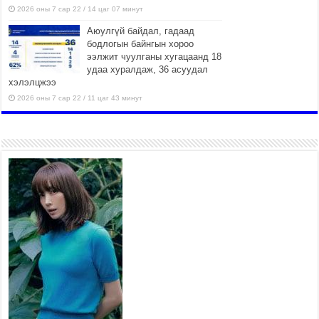
2026 оны 7 сар 22 / 14 цаг 07 минут
Аюулгүй байдал, гадаад
бодлогын байнгын хороо
ээлжит чуулганы хугацаанд 18
удаа хуралдаж, 36 асуудал
хэлэлцжээ
2026 оны 7 сар 22 / 11 цаг 43 минут
“4 улирлын турш үйл
ажиллагаа явуулах
боломжтой-Хүүхэд хөгжүүлэх
төв” байгуулах төсөлд төр,
хувийн хэвшлийн түншлэлийн хүрээнд хамтран
ажиллахыг урьж байна
2026 оны 7 сар 22 / 9 цаг 28 минут
Б.Пүрэвдагва: “Урт цагаан”-ыг залуучууд чөлөөт
цагаа өнгөрүүлдэг, жуулчид зорьж ирдэг цэг
болгоно
2026 оны 7 сар 21 / 16 цаг 47 минут
Тусгай замын автобус /BRT/ төслийн удирдах
хорооны ээлжит хуралдаан боллоо
2026 оны 7 сар 21 / 16 цаг 43 минут