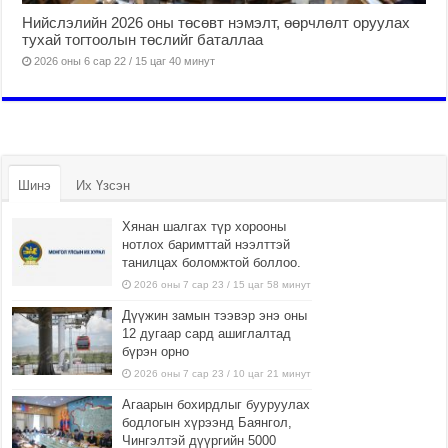
Нийслэлийн 2026 оны төсөвт нэмэлт, өөрчлөлт оруулах
тухай тогтоолын төслийг баталлаа
2026 оны 6 сар 22 / 15 цаг 40 минут
Шинэ
Их Үзсэн
Хянан шалгах түр хорооны
нотлох баримттай нээлттэй
танилцах боломжтой боллоо.
2026 оны 7 сар 23 / 15 цаг 58 минут
Дүүжин замын тээвэр энэ оны
12 дугаар сард ашиглалтад
бүрэн орно
2026 оны 7 сар 23 / 10 цаг 21 минут
Агаарын бохирдлыг бууруулах
бодлогын хүрээнд Баянгол,
Чингэлтэй дүүргийн 5000