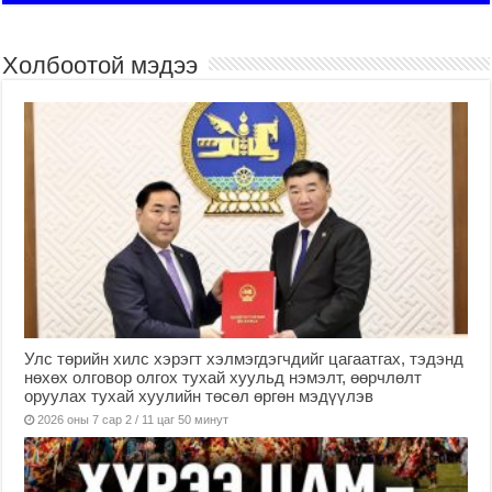
Холбоотой мэдээ
Улс төрийн хилс хэрэгт хэлмэгдэгчдийг цагаатгах, тэдэнд
нөхөх олговор олгох тухай хуульд нэмэлт, өөрчлөлт
оруулах тухай хуулийн төсөл өргөн мэдүүлэв
2026 оны 7 сар 2 / 11 цаг 50 минут