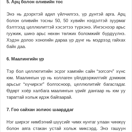
5. Арц болон оливийн тос
Энэ нь дээрхтэй адил үйлчилгээ, үр дүнтэй арга. Арц
болон оливийн тосны 50, 50 хувийн нэгдэлтэй зуурмаг
бэлтгээд целлюлиттэй хэсэгтээ түрхэнэ. Ингэснээр арьс
гуужиж, шинэ арьс нөхөн төлжих боломжийг бүрдүүлнэ.
Хэдэн долоо хоногийн дараа үр дүнг нь мэдрээд гайхах
байх даа.
6. Маалингийн үр
Тэр бол целлютитийн эсрэг хамгийн сайн “зогсогч” хүнс
юм. Маалингын үр нь коллаген үйлдвэржилтийг дэмжиж
арьсыг “хүчирхэг” болгосноор, целлюлитийг багасгадаг.
Өдөрт хоёр халбага маалингын үрийг дангаар нь юм уу
тарагтай хольж идэж байгаарай.
7. Гоо сайхан золиос шаарддаг
Нэг ширхэг нимбэгний шүүсийг чимх нунтаг улаан чинжүү
болон аяга стакан устай хольж миксэрд. Энэ гашуун