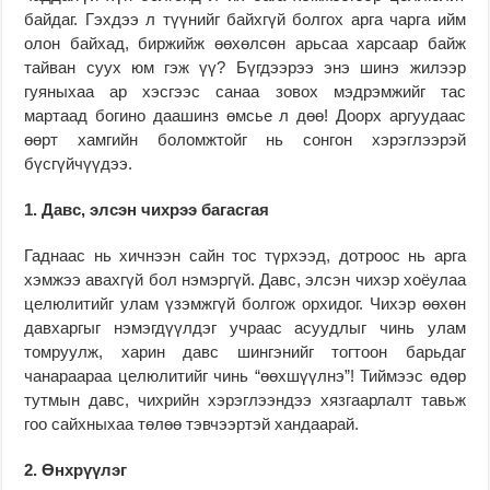
байдаг. Гэхдээ л түүнийг байхгүй болгох арга чарга ийм
олон байхад, биржийж өөхөлсөн арьсаа харсаар байж
тайван суух юм гэж үү? Бүгдээрээ энэ шинэ жилээр
гуяныхаа ар хэсгээс санаа зовох мэдрэмжийг тас
мартаад богино даашинз өмсье л дөө! Доорх аргуудаас
өөрт хамгийн боломжтойг нь сонгон хэрэглээрэй
бүсгүйчүүдээ.
1. Давс, элсэн чихрээ багасгая
Гаднаас нь хичнээн сайн тос түрхээд, дотроос нь арга
хэмжээ авахгүй бол нэмэргүй. Давс, элсэн чихэр хоёулаа
целюлитийг улам үзэмжгүй болгож орхидог. Чихэр өөхөн
давхаргыг нэмэгдүүлдэг учраас асуудлыг чинь улам
томруулж, харин давс шингэнийг тогтоон барьдаг
чанараараа целюлитийг чинь “өөхшүүлнэ”! Тиймээс өдөр
тутмын давс, чихрийн хэрэглээндээ хязгаарлалт тавьж
гоо сайхныхаа төлөө тэвчээртэй хандаарай.
2. Өнхрүүлэг