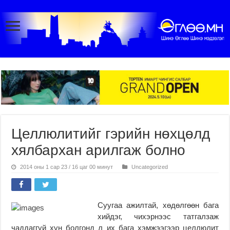
Целлюлитийг гэрийн нөхцөлд
хялбархан арилгаж болно
2014 оны 1 сар 23 / 16 цаг 00 минут
Uncategorized
Суугаа ажилтай, хөдөлгөөн бага
хийдэг, чихэрнээс татгалзаж
чаддаггүй хүн болгонд л их бага хэмжээгээр целлюлит