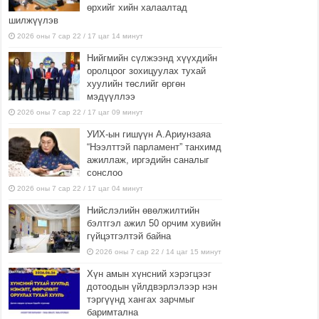
өрхийг хийн халаалтад
шилжүүлэв
2026 оны 7 сар 22 / 17 цаг 14 минут
Нийгмийн сүлжээнд хүүхдийн
оролцоог зохицуулах тухай
хуулийн төслийг өргөн
мэдүүллээ
2026 оны 7 сар 22 / 17 цаг 09 минут
УИХ-ын гишүүн А.Ариунзаяа
“Нээлттэй парламент” танхимд
ажиллаж, иргэдийн саналыг
сонслоо
2026 оны 7 сар 22 / 17 цаг 04 минут
Нийслэлийн өвөлжилтийн
бэлтгэл ажил 50 орчим хувийн
гүйцэтгэлтэй байна
2026 оны 7 сар 22 / 14 цаг 15 минут
Хүн амын хүнсний хэрэгцээг
дотоодын үйлдвэрлэлээр нэн
тэргүүнд хангах зарчмыг
баримтална