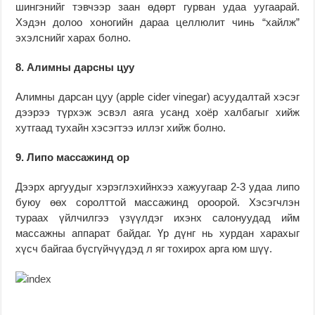
шингэнийг тэвчээр заан өдөрт гурван удаа уугаарай.
Хэдэн долоо хоногийн дараа целлюлит чинь “хайлж”
эхэлснийг харах болно.
8. Алимны дарсны цуу
Алимны дарсан цуу (apple cider vinegar) асуудалтай хэсэг
дээрээ түрхэж эсвэл аяга усанд хоёр халбагыг хийж
хутгаад тухайн хэсэгтээ иллэг хийж болно.
9. Липо массажинд ор
Дээрх аргуудыг хэрэглэхийнхээ хажуугаар 2-3 удаа липо
буюу өөх соролттой массажинд ороорой. Хэсэгчлэн
тураах үйлчилгээ үзүүлдэг ихэнх салонуудад ийм
массажны аппарат байдаг. Үр дүнг нь хурдан харахыг
хүсч байгаа бүсгүйчүүдэд л яг тохирох арга юм шүү.