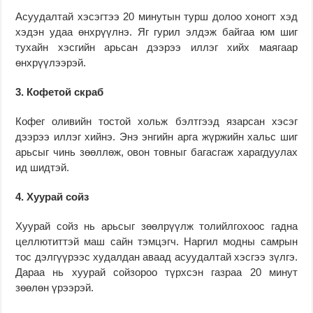
Асуудалтай хэсэгтээ 20 минутын турш долоо хоногт хэд
хэдэн удаа өнхрүүлнэ. Яг гурил элдэж байгаа юм шиг
тухайн хэсгийн арьсан дээрээ иллэг хийх маягаар
өнхрүүлээрэй.
3. Кофетой скраб
Кофег оливийн тостой хольж бэлтгээд язарсан хэсэг
дээрээ иллэг хийнэ. Энэ энгийн арга жүржийн хальс шиг
арьсыг чинь зөөллөж, овон товныг багасгаж харагдуулах
ид шидтэй.
4. Хуурай сойз
Хуурай сойз нь арьсыг зөөлрүүлж толийлгохоос гадна
целлютиттэй маш сайн тэмцэгч. Наргил модны самрын
тос дэлгүүрээс худалдан аваад асуудалтай хэсгээ зүлгэ.
Дараа нь хуурай сойзороо түрхсэн газраа 20 минут
зөөлөн үрээрэй.