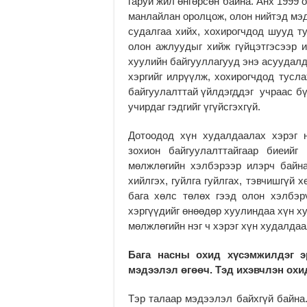
гаруй жил өнгөрсөн байна. Анх 1999
манлайлан оролцож, олон нийтэд мэд
судалгаа хийх, хохирогчдод шууд т
олон ажлуудыг хийж гүйцэтгэсээр и
хуулийн байгууллагууд энэ асуудалд
хэргийг илрүүлж, хохирогчдод тусла
байгуулалттай үйлдэгддэг учраас бү
учирдаг гэдгийг үгүйсгэхгүй.
Дотоодод хүн худалдаалах хэрэг 
зохион байгуулалттайгаар биеий
мөлжлөгийн хэлбэрээр илэрч байна
хийлгэх, гуйлга гуйлгах, тэвчишгүй
бага хөлс төлөх гээд олон хэлбэр
хэргүүдийг өнөөдөр хуулиндаа хүн х
мөлжлөгийн нэг ч хэрэг хүн худалдаа
Бага насны охид хүсэмжилдэг э
мэдээлэл өгөөч. Тэд ихэвчлэн охи
Тэр талаар мэдээлэл байхгүй байна