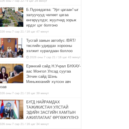
026 оны 7 сар 22 / 9 цаг 28 минут
Б.Пүрэвдагва: “Урт цагаан”-ыг
залуучууд чөлөөт цагаа
өнгөрүүлдэг, жуулчид зорьж
ирдэг цэг болгоно
026 оны 7 сар 21 / 16 цаг 47 минут
Тусгай замын автобус /BRT/
төслийн удирдах хорооны
ээлжит хуралдаан боллоо
2026 оны 7 сар 21 / 16 цаг 43 минут
Ерөнхий сайд Н.Учрал БНХАУ-
аас Монгол Улсад суугаа
Элчин сайд Шэнь
Миньжюанийг хүлээн авч
лзав
026 оны 7 сар 21 / 16 цаг 39 минут
БҮГД НАЙРАМДАХ
ТАЖИКИСТАН УЛСТАЙ
ЭДИЙН ЗАСГИЙН ХАМТЫН
АЖИЛЛАГААГ ӨРГӨЖҮҮЛНЭ
026 оны 7 сар 21 / 16 цаг 34 минут