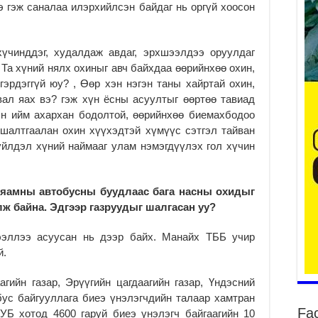
э гэж саналаа илэрхийлсэн байдаг нь оргүй хоосон
2
үчинддэг, худалдаж авдаг, эрхшээлдээ оруулдаг
 Та хүний нялх охиныг авч байхдаа өөрийнхөө охин,
мгэрдэггүй юу? , Өөр хэн нэгэн таны хайртай охин,
АЧ
ал яах вэ? гэж хүн ёсны асуултыг өөртөө тавиад
2
эн ийм ахархан бодолтой, өөрийнхөө биемахбодоо
Ба
шалтгаалан охин хүүхэдтэй хүмүүс сэтгэл тайван
тэ
үйлдэл хүний наймааг улам нэмэгдүүлэх гол хүчин
ду
яв
2
 яамны автобусны буудлаас бага насны охидыг
Б.
лж байна. Эдгээр газруудыг шалгасан уу?
аж
уя
дээллээ асуусан нь дээр байх. Манайх ТББ учир
2
й.
“С
да
гийн газар, Эрүүгийн цагдаагийн газар, Үндэсний
ду
бус байгууллага биеэ үнэлэгчдийн талаар хамтран
2
Fa
УБ хотод 4600 гаруй биеэ үнэлэгч байгаагийн 10