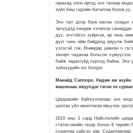
гарахад олон иргэд энэ талаар мэдн
зүйл биш гэдгийн баталгаа болов уу.
Энэ тал дээр бага насны охидыг х
эрчүүдэд хандаж хэлмээр санагддаг.
дүү, эгчтэйгээ зүйрлэж, өр чинь ни
дүүг чинь ийм байдалд оруулж байв
үзээсэй гэж. Өнөөдөр цөөхөн ч гэс
захирч чадахаа больсон хүмүүсээс 
байж чадахгүйд хүрээд байна. Энэ 
зүйлүүдийн нэг болдог.
Манайд Саппоро, Хөдөө аж ахуйн
машинаас явуулдаг гэсэн эх сурва
Цагдаагийн байгууллагаас энэ мэ
шалгах үйл ажиллагаа явуулах эрхгү
2010 оны 3 сард Нийслэлийн цагдаа
статистикийн газар болон 8 төрийн 
судалгаа хийсэн юм. Судалгаагаар 