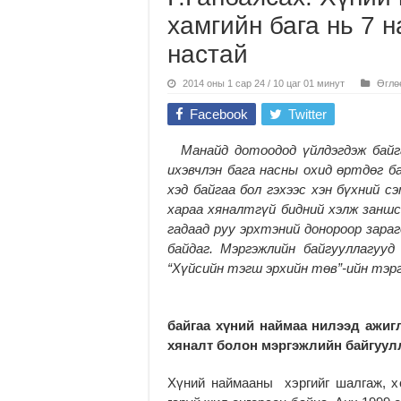
хамгийн бага нь 7 
настай
2014 оны 1 сар 24 / 10 цаг 01 минут
Өглө
Facebook
Twitter
Манайд дотоодод үйлдэгдэж байг
ихэвчлэн бага насны охид өртдөг ба
хэд байгаа бол гэхээс хэн бүхний с
хараа хяналтгүй бидний хэлж заншс
гадаад руу эрхтэний донороор зараг
байдаг. Мэргэжлийн байгууллагууд
“Хүйсийн тэгш эрхийн төв”-ийн тэрг
байгаа хүний наймаа нилээд ажиг
хяналт болон мэргэжлийн байгуулл
Хүний наймааны хэргийг шалгаж, х