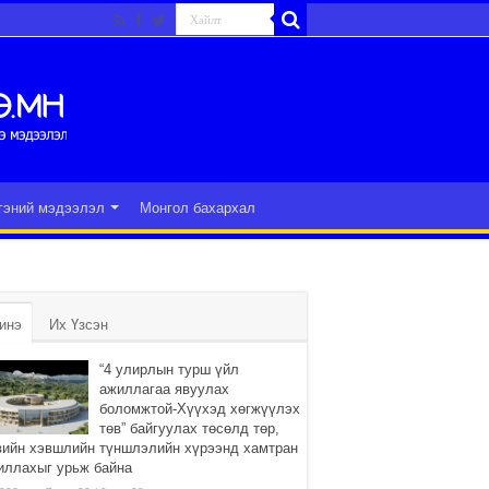
гэний мэдээлэл
Монгол бахархал
инэ
Их Үзсэн
“4 улирлын турш үйл
ажиллагаа явуулах
боломжтой-Хүүхэд хөгжүүлэх
төв” байгуулах төсөлд төр,
вийн хэвшлийн түншлэлийн хүрээнд хамтран
иллахыг урьж байна