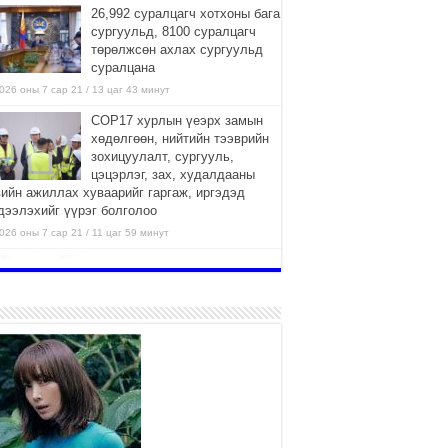
26,992 суралцагч хотхоны бага
сургуульд, 8100 суралцагч
төрөлжсөн ахлах сургуульд
суралцана
026 оны 7 сар 21 / 13 цаг 43 минут
COP17 хурлын үеэрх замын
хөдөлгөөн, нийтийн тээврийн
зохицуулалт, сургууль,
цэцэрлэг, зах, худалдааны
вийн ажиллах хуваарийг гаргаж, иргэдэд
дээлэхийг үүрэг болголоо
026 оны 7 сар 21 / 11 цаг 59 минут
Гэр бүлийн хэрэг шүүхэд
хянан шийдвэрлэх тухай
хуулиар хүүхдийн дээд ашиг
сонирхлыг нэн тэргүүнд
нгахыг баталгаажууллаа
026 оны 7 сар 21 / 11 цаг 42 минут
Б.Пүрэвдагва: “Туул-1”
коллекторыг ашиглалтад
оруулж байж бид гэр
хорооллыг барилгажуулна