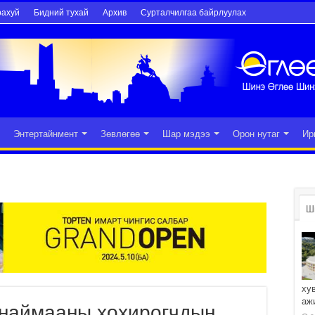
рахуй
Бидний тухай
Архив
Сурталчилгаа байрлуулах
Энтертайнмент
Зөвлөгөө
Шар мэдээ
Орон нутаг
Ир
Ш
ху
аж
й наймааны хохирогчдын