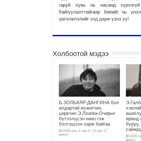
гаруй хувь нь насанд хүрээгүй
байгуулалттайгаар биеийг нь үнэ
үргэлжлэлийг
энд дарж
үзнэ үү!
Холбоотой мэдээ
Б.ЗОЛБАЯР:ДАНГИНА бол
Э.Галб
алдартай жүжигчин,
хэвлий
циркчин Э.Лхагва-Очирыг
ашиглу
бүтээлцсэн кино гэж
өрөнд 
бэлгэшээн харж байгаа
буруу,
сайжру
2026 оны 1 сар 5 / 13 цаг 17
минут
2025 он
минут