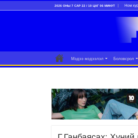
Ном ху
2026 ОНЫ 7 САР 22 / 10 ЦАГ 06 МИНУТ
Мэдээ мэдээлэл
Боловсрол
Г.Ганбаясах: Хүни