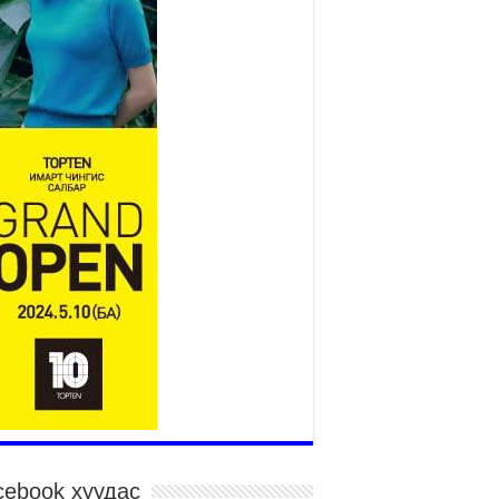
026 оны 7 сар 21 / 10 цаг 15 минут
НИЙСЛЭЛ, АЙМГИЙН
УДИРДЛАГУУДЫН АЖЛЫГ
ХҮНД СУРТЛЫГ БУУРУУЛЖ,
ИРГЭД, АЖ АХУЙН НЭГЖИЙН
ААГ ХЭРХЭН ХӨНГӨЛСНӨӨР ДҮГНЭНЭ
026 оны 7 сар 21 / 10 цаг 09 минут
йнгын хорооны дарга М.Мандхай Цөлжилттэй
мцэх тухай НҮБ-ын конвенцын талуудын 17
гаар бага хурал (СОР17)-ын бэлтгэл ажлын
цтай танилцлаа
026 оны 7 сар 21 / 10 цаг 03 минут
Пүрэвдагва: Бүтээн байгуулалтын аливаа
ил инженерийн хангамжийн байгууллагуудын
лдаа холбоогүйгээс саатах ёсгүй
026 оны 7 сар 20 / 17 цаг 21 минут
элбэ 20 минутын хот” төслийн анхны 12
вхар барилгын үндсэн карказ, цутгалтын ажил
услаа
026 оны 7 сар 20 / 17 цаг 17 минут
cebook хуудас