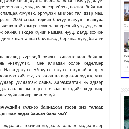
 онд хохирогчид бүртгэгдсэнээс эхлэн ТББ-ууд илүү
ээлэл өгөх, урьдчилан сэргийлэх, нөхцөл байдлын
услалцаа үзүүлэх, эргүүлэн авчирах тал дээр маш
рсэн. 2006 оноос төрийн байгууллагууд, ялангуяа
 идэвхитэй хамтран ажиллаж ирсэний үр дүнд олон
2
ж байна. Гэхдээ хүний наймаа нууц, далд, зохион
гдийг хяналтандаа байлгахад бэрхшээлүүд багагүй
тө
нь насанд хүрээгүй охидыг хяналтандаа байлган
мэ
г нь үнэлүүлэх, мөн албадан болон хөдөлмөр
2
. Насанд хүрээгүй хүнээр хүчээр хулгай дээрэм
 хөдөлмөр хийлгэх, хэт олон цагаар ажиллуулж, маш
үүдээр үйлдэгдэж байна. Харамсалтай нь эдгээр
удалдаалах гэмт хэрэг гэж заасан хэдий ч хөдөлмөр
лах зүйл ангиар шийтгээгүй.
ха
2
рчүүдийн сүлжээ баригдсан гэсэн энэ талаар
дыг яаж авдаг байсан байх юм?
.Гэхдээ энэ төрлийн мэдээлэл хэвлэл мэдээллээр