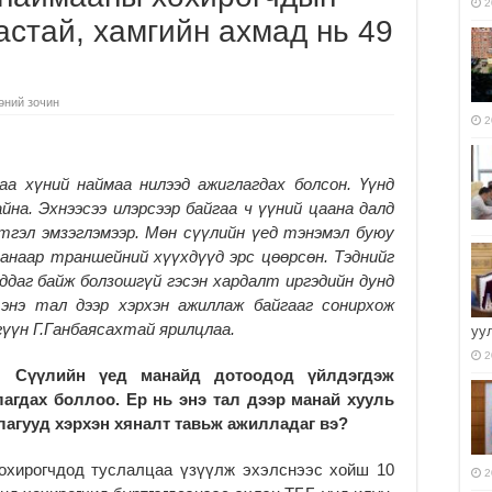
2
настай, хамгийн ахмад нь 49
өний зочин
2
аа хүний наймаа нилээд ажиглагдах болсон. Үүнд
йна. Эхнээсээ илэрсээр байгаа ч үүний цаана далд
этгэл эмзэглэмээр. Мөн сүүлийн үед тэнэмэл буюу
анаар траншейний хүүхдүүд эрс цөөрсөн. Тэднийг
ддаг байж болзошгүй гэсэн хардалт иргэдийн дунд
 энэ тал дээр хэрхэн ажиллаж байгааг сонирхож
үүн Г.Ганбаясахтай ярилцлаа.
уу
2
Сүүлийн үед манайд дотоодод үйлдэгдэж
лагдах боллоо. Ер нь энэ тал дээр манай хууль
агууд хэрхэн хяналт тавьж ажилладаг вэ?
охирогчдод туслалцаа үзүүлж эхэлснээс хойш 10
2