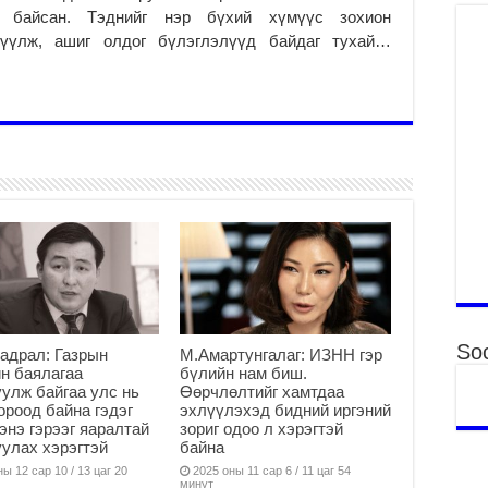
Мо
 байсан. Тэднийг нэр бүхий хүмүүс зохион
бү
лүүлж, ашиг олдог бүлэглэлүүд байдаг тухай…
ни
2
Тө
то
2
“Э
хө
2
“Ж
2
Б.
за
Soc
адрал: Газрын
М.Амартунгалаг: ИЗНН гэр
за
н баялагаа
бүлийн нам биш.
2
улж байгаа улс нь
Өөрчлөлтийг хамтдаа
ороод байна гэдэг
эхлүүлэхэд бидний иргэний
Б.
 энэ гэрээг яаралтай
зориг одоо л хэрэгтэй
чи
улах хэрэгтэй
байна
бо
ы 12 сар 10 / 13 цаг 20
2025 оны 11 сар 6 / 11 цаг 54
2
минут