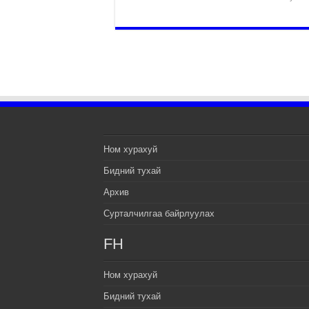
Ном хурахуй
Бидний тухай
Архив
Сурталчилгаа байрлуулах
FH
Ном хурахуй
Бидний тухай