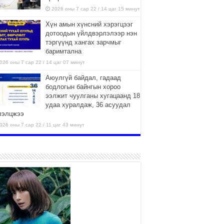
2026 оны 7 сар 22 / 14 цаг 15 минут
Хүн амын хүнсний хэрэгцээг
дотоодын үйлдвэрлэлээр нэн
тэргүүнд хангах зарчмыг
баримтална
026 оны 7 сар 22 / 14 цаг 07 минут
Аюулгүй байдал, гадаад
бодлогын байнгын хороо
ээлжит чуулганы хугацаанд 18
удаа хуралдаж, 36 асуудал
лэлцжээ
026 оны 7 сар 22 / 11 цаг 43 минут
“4 улирлын турш үйл
ажиллагаа явуулах
боломжтой-Хүүхэд хөгжүүлэх
төв” байгуулах төсөлд төр,
вийн хэвшлийн түншлэлийн хүрээнд хамтран
иллахыг урьж байна
026 оны 7 сар 22 / 9 цаг 28 минут
Б.Пүрэвдагва: “Урт цагаан”-ыг
залуучууд чөлөөт цагаа