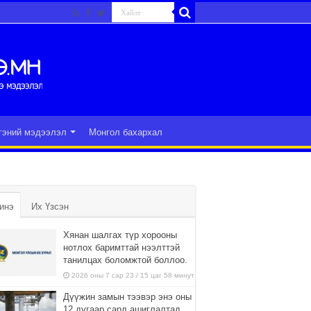
гэний мэдээлэл
Монгол бахархал
инэ
Их Үзсэн
Хянан шалгах түр хорооны
нотлох баримттай нээлттэй
танилцах боломжтой боллоо.
2026 оны 7 сар 23 / 15 цаг 58 минут
Дүүжин замын тээвэр энэ оны
12 дугаар сард ашиглалтад