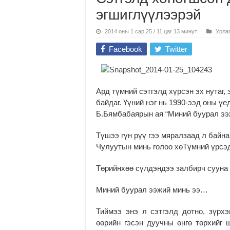
эгшиглүүлээрэй
2014 оны 1 сар 25 / 11 цаг 13 минут
Урла
Facebook
Twitter
Ард түмний сэтгэлд хүрсэн эх нутаг,
байдаг. Үүний нэг нь 1990-ээд оны ү
Б.Бямбабаярын ая “Миний буурал ээж
Түшээ гүн рүү гээ мяралзаад л байна
Чулуутын минь голоо хөТүмний үрсэ
Төрийнхөө сүлдэндээ залбирч сууна 
Миний буурал ээжий минь ээ…
Тиймээ энэ л сэтгэлд дотно, зүрх
өөрийн гэсэн дуучны өнгө төрхийг 