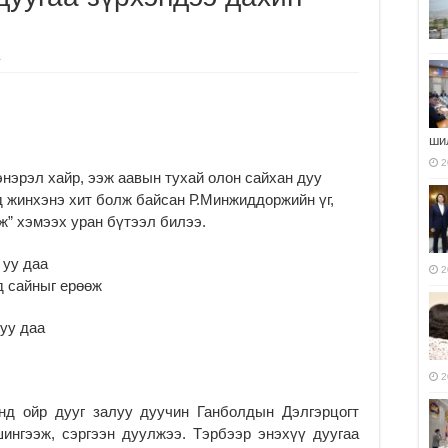
г
ши
2
 энэрэл хайр, ээж аавын тухай олон сайхан дуу
ед жинхэнэ хит болж байсан Р.Минжиддоржийн үг,
” хэмээх уран бүтээл билээ.
 уу даа
2
д сайныг ерөөж
уу даа
2
энд ойр дууг залуу дуучин Ганболдын Дэлгэрцогт
шингээж, сэргээн дуулжээ. Тэрбээр энэхүү дуугаа