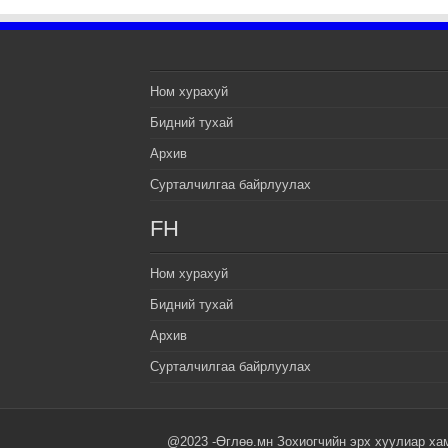
Ном хурахуй
Бидний тухай
Архив
Сурталчилгаа байрлуулах
FH
Ном хурахуй
Бидний тухай
Архив
Сурталчилгаа байрлуулах
@2023 -Өглөө.мн Зохиогчийн эрх хуулиар ха