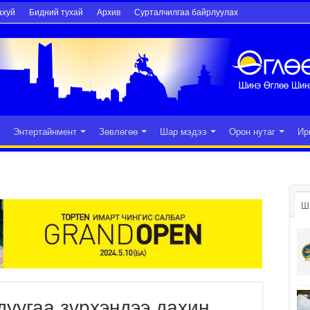
ахуй
Бидний тухай
Архив
Сурталчилгаа байрлуулах
Энтертайнмент
Зөвлөгөө
Шар мэдээ
Орон нутаг
Ир
Ш
дуугаа зүрхэндээ дахин