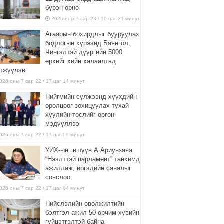
бүрэн орно
2026 оны 7 сар 23 / 10 цаг 21 минут
Агаарын бохирдлыг бууруулах
бодлогын хүрээнд Баянгол,
Чингэлтэй дүүргийн 5000
өрхийг хийн халаалтад
лжүүлэв
026 оны 7 сар 22 / 17 цаг 14 минут
Нийгмийн сүлжээнд хүүхдийн
оролцоог зохицуулах тухай
хуулийн төслийг өргөн
мэдүүллээ
026 оны 7 сар 22 / 17 цаг 09 минут
УИХ-ын гишүүн А.Ариунзаяа
“Нээлттэй парламент” танхимд
ажиллаж, иргэдийн саналыг
сонслоо
026 оны 7 сар 22 / 17 цаг 04 минут
Нийслэлийн өвөлжилтийн
бэлтгэл ажил 50 орчим хувийн
гүйцэтгэлтэй байна