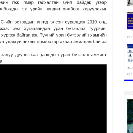
вин гэж ямар гайхалтай зүйл байдаг, үгээр
олбогддог эх үрийн нандин холбоог харуулахыг
С-ийн эстрадын ангид элсэн суралцаж 2010 онд
жээ. Энэ хугацаандаа уран бүтээлээ туурвин,
э хүргэж байгаа аж. Түүний уран бүтээлийн хамгийн
2
ун удахгүй анхны цомгоо гаргахаар ажиллаж байгаа
н залуу дуучныхаа цаашдын уран бүтээлд амжилт
я.
хэ
2
ху
аж
2