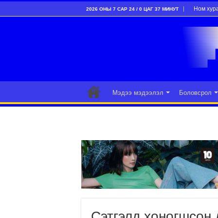
Ном хур
2026 ОНЫ 7 САР 24 / 0 ЦАГ 37 МИНУТ
Мэдээ мэдээлэл
Боловсрол
Сэтгэлд хоногшсон 