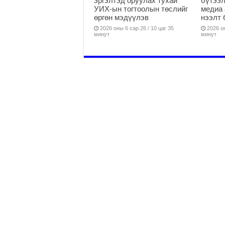
эргэлтэд оруулах тухай”
бүтээл
УИХ-ын тогтоолын төслийг
медиа 
өргөн мэдүүлэв
нээлт 
2026 оны 6 сар 26 / 10 цаг 35
2026 он
минут
минут