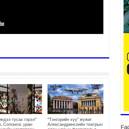
2
Ту
хо
2
Ер
су
ав
2
БҮ
ЭД
ӨР
2
26
су
су
2
иедээ тусах гэрэл”
“Тэнгэрийн хүү” жүжиг
CO
, Солонгос уран
Александринскийн театрын
Fa
тээ