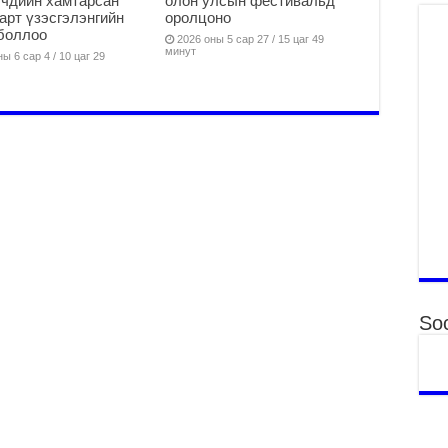
чдийн хамтарсан
олон улсын фестивальд
ху
арт үзэсгэлэнгийн
оролцоно
ир
боллоо
2026 оны 5 сар 27 / 15 цаг 49
2
минут
ы 6 сар 4 / 10 цаг 29
Гэ
ту
нэ
2
Б.
ор
2
НИ
АЖ
АЖ
ХӨ
2
Soc
Ба
тэ
ду
яв
2