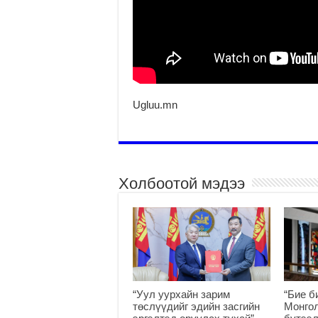
Ugluu.mn
Холбоотой мэдээ
“Уул уурхайн зарим
“Бие б
төслүүдийг эдийн засгийн
Монгол