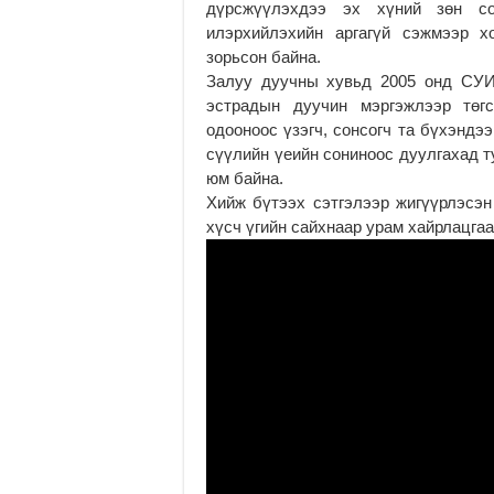
дүрсжүүлэхдээ эх хүний зөн со
илэрхийлэхийн аргагүй сэжмээр х
зорьсон байна.
Залуу дуучны хувьд 2005 онд СУИ
эстрадын дуучин мэргэжлээр төгс
одооноос үзэгч, сонсогч та бүхэндэ
сүүлийн үеийн сониноос дуулгахад т
юм байна.
Хийж бүтээх сэтгэлээр жигүүрлэсэ
хүсч үгийн сайхнаар урам хайрлацгаа