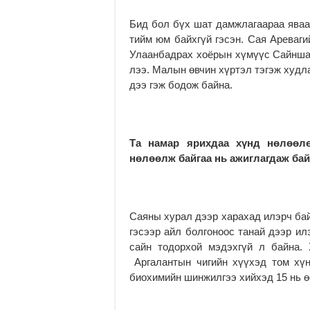
Бид бол бүх шат дамжлагаараа яваа
тийм юм байхгүй гэсэн. Сая Ареваги
Улаанбадрах хоёрын хүмүүс Сайншан
лээ. Малын өвчин хүртэл тэгэж худл
дээ гэж бодож байна.
Та намар ярихдаа хүнд нөлөөлө
нөлөөлж байгаа нь ажиглагдаж бай
Саяны хурал дээр харахад илэрч бай
гэсээр айл болгоноос танай дээр ил
сайн тодорхой мэдэхгүй л байна.
Аргалантын чигийн хүүхэд том хүн
биохимийн шинжилгээ хийхэд 15 нь ө