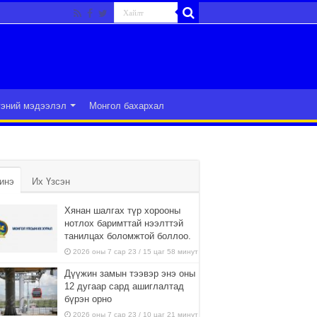
гэний мэдээлэл
Монгол бахархал
инэ
Их Үзсэн
Хянан шалгах түр хорооны
нотлох баримттай нээлттэй
танилцах боломжтой боллоо.
2026 оны 7 сар 23 / 15 цаг 58 минут
Дүүжин замын тээвэр энэ оны
12 дугаар сард ашиглалтад
бүрэн орно
2026 оны 7 сар 23 / 10 цаг 21 минут