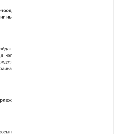
уя
2
чоод
“С
нг нь
да
ду
2
Мо
бү
йдаг.
ни
д нэг
2
гэхдээ
байна
Тө
то
2
“Э
хө
орлож
2
“Ж
2
Б.
росын
за