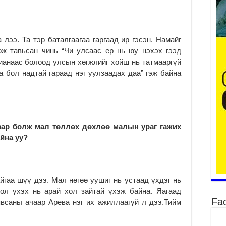
2
Ту
хо
 лээ. Та тэр баталгаагаа гаргаад ир гэсэн. Намайг
2
өж тавьсан чинь “Чи улсаас ер нь юу нэхэх гээд
Ер
ианаас болоод улсын хөгжлийг хойш нь татмааргүй
су
аа бол надтай гараад нэг уулзаадах даа” гэж байна
ав
2
БҮ
ЭД
ӨР
вар болж мал төллөх дөхлөө малын ураг гажих
2
йна уу?
26
су
су
2
йгаа шүү дээ. Мал нөгөө уушиг нь устаад үхдэг нь
ол үхэх нь арай хол зайтай үхэж байна. Яагаад
CO
Fa
тээ
всаны ачаар Арева нэг их ажиллаагүй л дээ.Тийм
ху
ир