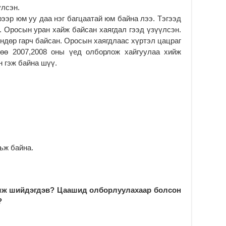
үлсэн.
за
рээр юм уу даа нэг багцаатай юм байна лээ. Тэгээд
2
 Оросын уран хайж байсан хаягдал гээд үзүүлсэн.
Б.
өндөр гарч байсан. Оросын хаягдлаас хүртэл цацраг
чи
дөө 2007,2008 оны үед олборлож хайгуулаа хийж
бо
н гэж байна шүү.
2
Ха
за
үр
2
Ус
ба
сэ
ьж байна.
га
2
31
үе
олж шийдэгдэв? Цаашид олборлуулахаар болсон
ба
?
2