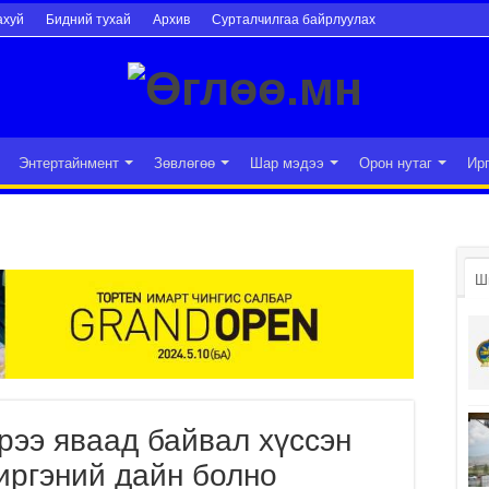
ахуй
Бидний тухай
Архив
Сурталчилгаа байрлуулах
Энтертайнмент
Зөвлөгөө
Шар мэдээ
Орон нутаг
Ир
Ш
эрээ яваад байвал хүссэн
 иргэний дайн болно