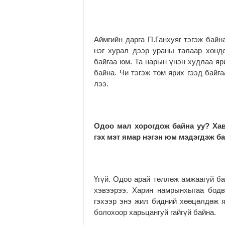
Аймгийн дарга П.Ганхуяг тэгэж байна
нэг хурал дээр ураны талаар хөнд
байгаа юм. Та нарын үнэн худлаа яр
байна. Чи тэгэж том ярих гээд байг
лээ.
Одоо мал хорогдож байна уу? Ха
гэх мэт ямар нэгэн юм мэдэгдэж ба
Үгүй. Одоо арай төллөж амжаагүй ба
хэвээрээ. Харин намрынхыгаа бодв
гэхээр энэ жил бидний хөөцөлдөж я
болохоор харьцангуй гайгүй байна.