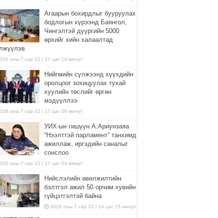
Агаарын бохирдлыг бууруулах
бодлогын хүрээнд Баянгол,
Чингэлтэй дүүргийн 5000
өрхийг хийн халаалтад
лжүүлэв
026 оны 7 сар 22 / 17 цаг 14 минут
Нийгмийн сүлжээнд хүүхдийн
оролцоог зохицуулах тухай
хуулийн төслийг өргөн
мэдүүллээ
026 оны 7 сар 22 / 17 цаг 09 минут
УИХ-ын гишүүн А.Ариунзаяа
“Нээлттэй парламент” танхимд
ажиллаж, иргэдийн саналыг
сонслоо
026 оны 7 сар 22 / 17 цаг 04 минут
Нийслэлийн өвөлжилтийн
бэлтгэл ажил 50 орчим хувийн
гүйцэтгэлтэй байна
2026 оны 7 сар 22 / 14 цаг 15 минут