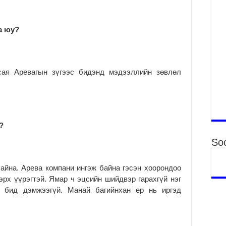
2
Гэ
ту
а юу?
нэ
2
Б.
 сая Аревагын зүгээс бидэнд мэдээллийн зөвлөл
ор
2
НИ
АЖ
АЖ
?
ХӨ
2
Soc
Ба
тэ
айна. Арева компани ингэж байна гэсэн хоорондоо
ду
рх үүрэгтэй. Ямар ч эцсийн шийдвэр гарахгүй нэг
яв
 бид дэмжээгүй. Манай багийнхан ер нь иргэд
2
Б.
аж