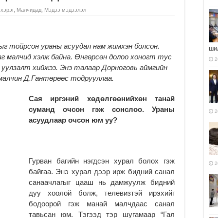
 хэрэг
,
Малчидад
,
Мэдээ мэдээлэл
ыг тойрсон ураны асуудал нам жимхэн болсон.
ши
ааг малчид хэлж байна. Өнгөрсөн долоо хоногт тус
2
 уулзалт хийжээ. Энэ талаар Дорноговь аймгийн
 малчин Д.Гантөрөөс тодрууллаа.
Сая иргэний хөдөлгөөнийхөн танай
суманд очсон гэж сонслоо.
Ураны
2
асуудлаар очсон юм уу?
Гурван багийн нэгдсэн хурал болох гэж
2
байгаа. Энэ хурал дээр ирж бидний санал
санаачлагыг цааш нь дамжуулж бидний
дуу хоолой болж, телевизтэй ирэхийг
бодоорой гэж манай малчдаас санал
тавьсан юм. Тэгээд тэр шугамаар “Гал