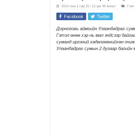
2014 оны 1 сар 25 / 12 цаг 40 минут
Гэмт
Facebook
Twitter
Дорноговь аймгийн Улаанбадрах сум
Гэтэл өнөө хэр нь мал эндсээр байг
суманд иргэний хөдөлгөөнийхөн очиж
Улаанбадрах сумын 2 дугаар багийн