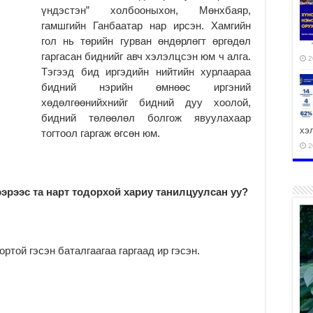
үндэстэн” холбооныхон, Мөнхбаяр,
гамшгийн Ганбаатар нар ирсэн. Хамгийн
гол нь төрийн гурван өндөрлөгт өргөдөл
гаргасан биднийг авч хэлэлцсэн юм ч алга.
2
Тэгээд бид иргэдийн нийтийн хурлаараа
бидний нэрийн өмнөөс иргэний
хөдөлгөөнийхнийг бидний дуу хоолой,
бидний төлөөлөл болгож явуулахаар
хэ
тогтоол гаргаж өгсөн юм.
2
эрээс та нарт тодорхой хариу танилцуулсан уу?
ху
аж
2
ортой гэсэн баталгаагаа гаргаад ир гэсэн.