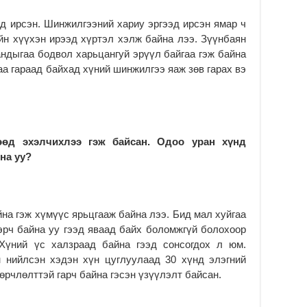
д ирсэн. Шинжилгээний хариу эргээд ирсэн ямар ч
йн хүүхэн ирээд хүртэл хэлж байна лээ. Зүүнбаян
дыгаа бодвол харьцангуй эрүүл байгаа гэж байна
аа гараад байхад хүний шинжилгээ яаж зөв гарах вэ
өд эхэлчихлээ гэж байсан. Одоо уран хүнд
на уу?
на гэж хүмүүс ярьцгааж байна лээ. Бид мал хуйгаа
эрч байна уу гээд яваад байх боломжгүй болохоор
 Хүний үс халзраад байна гээд сонсогдох л юм.
 нийлсэн хэдэн хүн цуглуулаад 30 хүнд элэгний
өрчлөлттэй гарч байна гэсэн үзүүлэлт байсан.