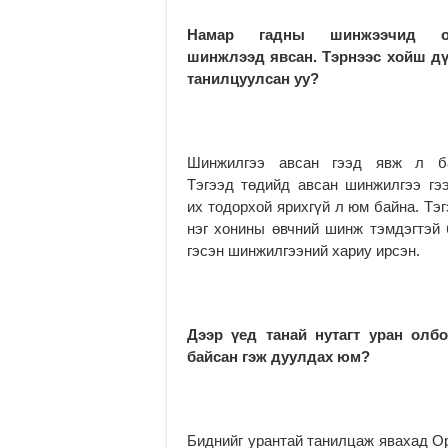
Намар гадны шинжээчид о
шинжлээд явсан. Тэрнээс хойш дү
танилцуулсан уу?
Шинжилгээ авсан гээд явж л ба
Тэгээд төдийд авсан шинжилгээ гээ
их тодорхой ярихгүй л юм байна. Тэ
нэг хонины өвчний шинж тэмдэгтэй 
гэсэн шинжилгээний хариу ирсэн.
Дээр үед танай нутагт уран олб
байсан гэж дуулдах юм?
Биднийг урантай танилцаж явахад О