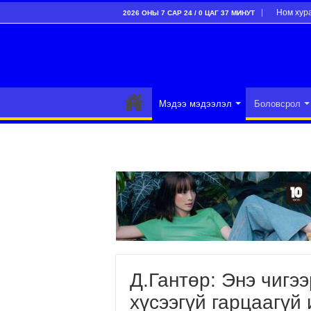
Ном хур
2026 ОНЫ 7 САР 24 / 0 ЦАГ 37 МИНУТ
Мэдээ мэдээлэл
Боловсрол
Д.Гантөр: Энэ чигэ
хүсээгүй гарцаагүй