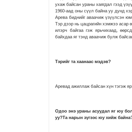
ухаж байсан ураны хаягдал гээд үзү
1960-аад оны сүүл байна уу дунд хэ
Арева биднийг аваачиж үзүүлсэн юм.
Тэр дээр нь цацрагийн хэмжээ асар 
илэрч байгаа гэж ярьчихаад, өөрс
байхдаа яг тэнд аваачиж булж байса
Тэрийг та хаанаас мэдэв?
Аревад ажиллаж байсан хүн тэгэж яр
Одоо энэ ураны асуудал яг юу б
уу?Та нарын зүгээс юу хийж байна