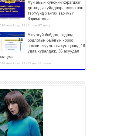
Хүн амын хүнсний хэрэгцээг
дотоодын үйлдвэрлэлээр нэн
тэргүүнд хангах зарчмыг
баримтална
026 оны 7 сар 22 / 14 цаг 07 минут
Аюулгүй байдал, гадаад
бодлогын байнгын хороо
ээлжит чуулганы хугацаанд 18
удаа хуралдаж, 36 асуудал
лэлцжээ
026 оны 7 сар 22 / 11 цаг 43 минут
“4 улирлын турш үйл
ажиллагаа явуулах
боломжтой-Хүүхэд хөгжүүлэх
төв” байгуулах төсөлд төр,
вийн хэвшлийн түншлэлийн хүрээнд хамтран
иллахыг урьж байна
026 оны 7 сар 22 / 9 цаг 28 минут
Б.Пүрэвдагва: “Урт цагаан”-ыг
залуучууд чөлөөт цагаа
өнгөрүүлдэг, жуулчид зорьж
ирдэг цэг болгоно