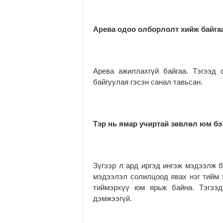
Арева одоо олборлолт хийж байга
Арева ажиллахгүй байгаа. Тэгээд
байгуулая гэсэн санал тавьсан.
Тэр нь ямар учиртай зөвлөл юм бэ
Зүгээр л ард иргэд ингэж мэдээлж б
мэдээлэл солилцоод явах нэг тийм э
тиймэрхүү юм ярьж байна. Тэгээд
дэмжээгүй.