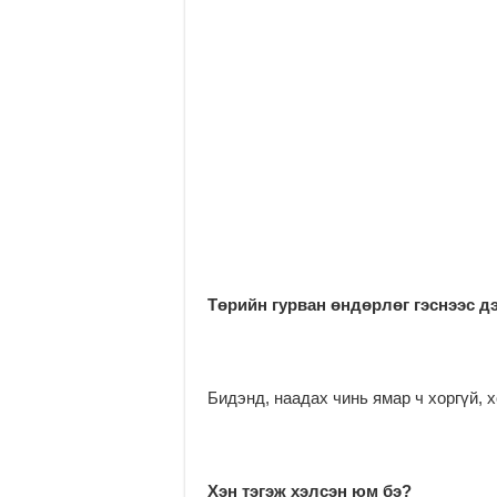
Төрийн гурван өндөрлөг гэснээс дэ
Бидэнд, наадах чинь ямар ч хоргүй, х
Хэн тэгэж хэлсэн юм бэ?