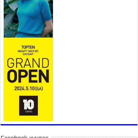
Үндэсний их баяр наадмын сур харвааны
шагналыг нийслэлийн Засаг дарга бөгөөд
Улаанбаатар хотын Захирагч Б.Пүрэвдагва
гардууллаа
2026 оны 7 сар 15 / 11 цаг 41 минут
Нийслэлийн Эрүүл мэндийн газраас 45 баг
иргэдэд тусламж, үйлчилгээ үзүүлж байна
2026 оны 7 сар 15 / 11 цаг 30 минут
Хүчит бөхийн барилдааны тавын даваа
үргэлжилж байна
2026 оны 7 сар 15 / 11 цаг 26 минут
Төв цэнгэлдэх орчмын цэвэрлэгээ, үйлчилгээнд
161 ажилтан, 27 техниктэй ажиллаж байна
2026 оны 7 сар 15 / 11 цаг 22 минут
Наадмын амралтын өдрүүдэд нийслэлийн эрүүл
мэндийн байгууллагууд дараах хуваарийн дагуу
ажиллана
2026 оны 7 сар 15 / 11 цаг 18 минут
Үндэсний их баяр наадам эхэллээ