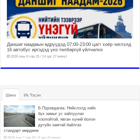
Даншиг наадмын өдрүүдэд 07:00-23:00 цагт хоёр чиглэлд
16 автобус иргэдэд үнэ төлбөргүй үйлчилнэ
2026 оны 6 сар 25 / 14 цаг 27 минут
Шинэ
Их Үзсэн
Б.Пүрэвдагва: Нийслэлд хийх
бүх замыг ус зайлуулах
хоолойтой, явган хүний болон
дугуйн замтай байлгах
стандарт мөрдөнө
2026 оны 7 сар 20 / 9 цаг 24 минут