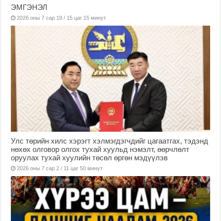
ЭМГЭНЭЛ
2026 оны 7 сар 19 / 15 цаг 15 минут
Улс төрийн хилс хэрэгт хэлмэгдэгчдийг цагаатгах, тэдэнд
нөхөх олговор олгох тухай хуульд нэмэлт, өөрчлөлт
оруулах тухай хуулийн төсөл өргөн мэдүүлэв
2026 оны 7 сар 2 / 11 цаг 50 минут