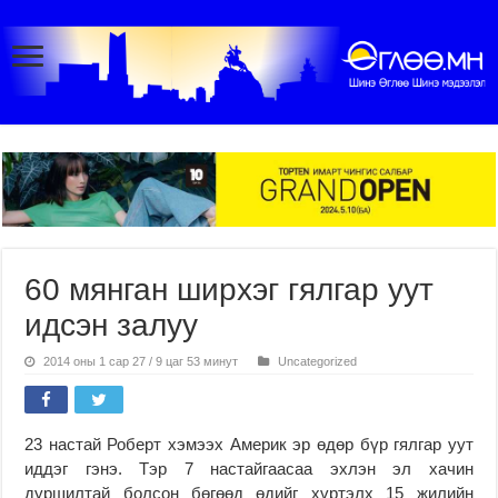
60 мянган ширхэг гялгар уут
идсэн залуу
2014 оны 1 сар 27 / 9 цаг 53 минут
Uncategorized
23 настай Роберт хэмээх Америк эр өдөр бүр гялгар уут
иддэг гэнэ. Тэр 7 настайгаасаа эхлэн эл хачин
дуршилтай болсон бөгөөд өдийг хүртэлх 15 жилийн