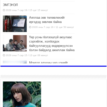
ЭМГЭНЭЛ
2026 оны 7 сар 19 / 15 цаг 15 минут
Аяллаа зөв төлөвлөхийг
иргэдэд зөвлөж байна
2026 оны 7 сар 16 / 11 цаг 50 минут
Үер усны болзошгүй аюулаас
сэргийлж, холбогдох
байгууллагууд өндөржүүлсэн
бэлэн байдалд ажиллаж байна
2026 оны 7 сар 15 / 13 цаг 06 минут
Монгол адууны үнэ цэнийг
дэлхийд сурталчлах “Дэлхийн
адууны өдөр”-т 15000 морьтон
оролцож байна
2026 оны 7 сар 15 / 11 цаг 51 минут
Шагайн харвааны насанд
хүрэгчдийн багийн төрөлд 106
багийн 848 харваач өрсөлдөж,
шилдгүүд шалгарав
2026 оны 7 сар 15 / 11 цаг 45 минут