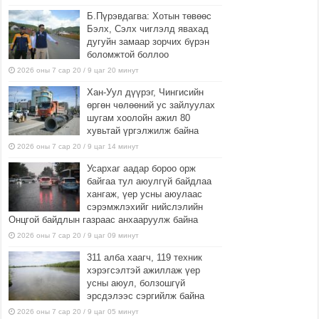
Б.Пүрэвдагва: Хотын төвөөс
Бэлх, Сэлх чиглэлд явахад
дугуйн замаар зорчих бүрэн
боломжтой боллоо
2026 оны 7 сар 20 / 9 цаг 20 минут
Хан-Уул дүүрэг, Чингисийн
өргөн чөлөөний ус зайлуулах
шугам хоолойн ажил 80
хувьтай үргэлжилж байна
2026 оны 7 сар 20 / 9 цаг 14 минут
Усархаг аадар бороо орж
байгаа тул аюулгүй байдлаа
хангаж, үер усны аюулаас
сэрэмжлэхийг нийслэлийн
Онцгой байдлын газраас анхааруулж байна
2026 оны 7 сар 20 / 9 цаг 09 минут
311 алба хаагч, 119 техник
хэрэгсэлтэй ажиллаж үер
усны аюул, болзошгүй
эрсдэлээс сэргийлж байна
2026 оны 7 сар 20 / 9 цаг 05 минут