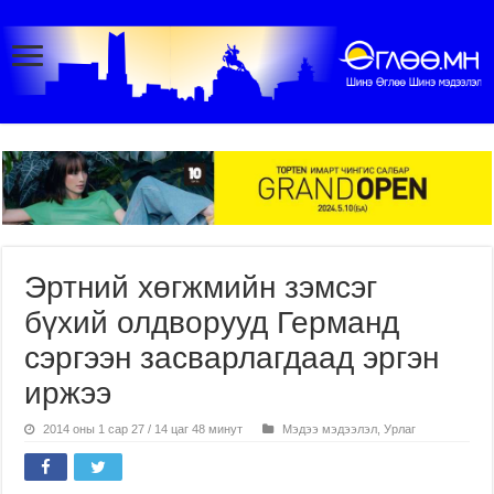
Эртний хөгжмийн зэмсэг
бүхий олдворууд Германд
сэргээн засварлагдаад эргэн
иржээ
2014 оны 1 сар 27 / 14 цаг 48 минут
Мэдээ мэдээлэл
,
Урлаг