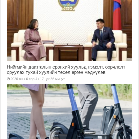
Нийгмийн даатгалын ерөнхий хуульд нэмэлт, өөрчлөлт
оруулах тухай хуулийн төсөл өргөн мэдүүлэв
2026 оны 6 сар 4 / 17 цаг 36 минут