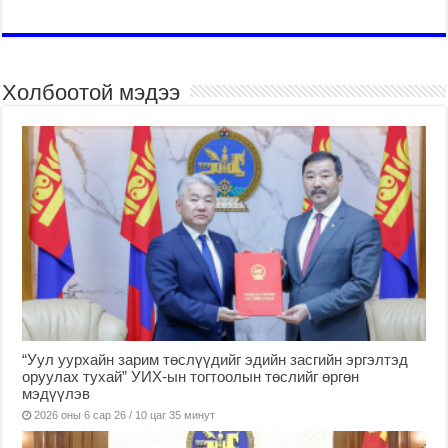
Холбоотой мэдээ
“Уул уурхайн зарим төслүүдийг эдийн засгийн эргэлтэд
оруулах тухай” УИХ-ын тогтоолын төслийг өргөн
мэдүүлэв
2026 оны 6 сар 26 / 10 цаг 35 минут