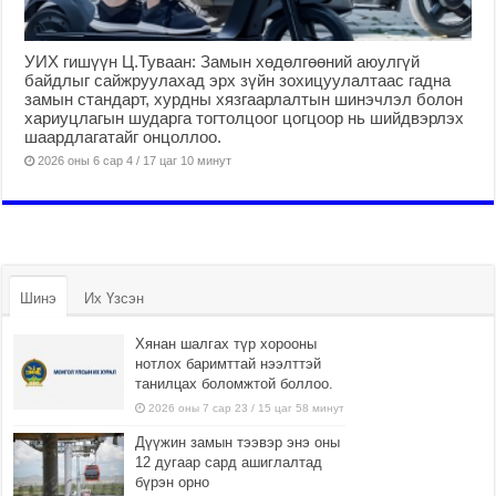
УИХ гишүүн Ц.Туваан: Замын хөдөлгөөний аюулгүй
байдлыг сайжруулахад эрх зүйн зохицуулалтаас гадна
замын стандарт, хурдны хязгаарлалтын шинэчлэл болон
хариуцлагын шударга тогтолцоог цогцоор нь шийдвэрлэх
шаардлагатайг онцоллоо.
2026 оны 6 сар 4 / 17 цаг 10 минут
Шинэ
Их Үзсэн
Хянан шалгах түр хорооны
нотлох баримттай нээлттэй
танилцах боломжтой боллоо.
2026 оны 7 сар 23 / 15 цаг 58 минут
Дүүжин замын тээвэр энэ оны
12 дугаар сард ашиглалтад
бүрэн орно