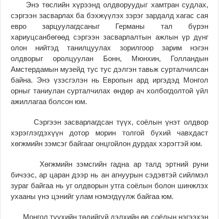
Энэ төслийн хүрээнд олдворуудыг хамтран судлах,
сэргээн засварлах ба бэхжүүлэх зэрэг зардалд хагас сая
евро зарцуулагдсаныг Германы тал бүрэн
хариуцсанбөгөөд сэргээн засварлалтын ажлын үр дүнг
олон нийтэд танилцуулах зорилгоор зарим нэгэн
олдворыг оролцуулан Бонн, Мюнхин, Голландын
Амстердамын музейд тус тус дэлгэн тавьж сурталчилсан
байна. Энэ үзэсгэлэн нь Европын ард иргэдэд Монгол
орныг таниулан сурталчилах өндөр ач холбогдолтой үйл
ажиллагаа болсон юм.
Сэргээн засварлагдсан түүх, соёлын үнэт олдвор
хэрэглэгдэхүүн дотор морин толгой бүхий чавхдаст
хөгжмийн зэмсэг байгааг онцгойлон дурдах хэрэгтэй юм.
Хөгжмийн зэмсгийн гадна ар талд эртний руни
бичээс, ар царан дээр нь ан агнуурын сэдэвтэй сийлмэл
зураг байгаа нь уг олдворын утга соёлын болон шинжлэх
ухааны үнэ цэнийг улам нэмэгдүүлж байгаа юм.
Монгол түүхийн төдийгүй дэлхийн өв соёлын нэгээхэн