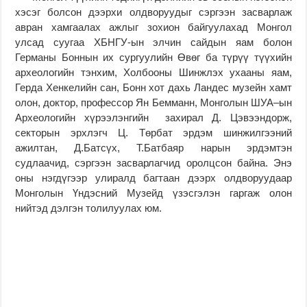
хэсэг болсон дээрхи олдворуудыг сэргээн засварлаж
авран хамгаалах ажлыг зохион байгуулахад Монгол
улсад суугаа ХБНГУ-ын элчин сайдын яам болон
Германы Боннын их сургуулийн Өвөг ба түрүү түүхийн
археологийн тэнхим, Холбооны Шинжлэх ухааны яам,
Герда Хенкелийн сан, Бонн хот дахь Ландес музейн хамт
олон, доктор, профессор Ян Бемманн, Монголын ШУА–ын
Археологийн хүрээлэнгийн захирал Д. Цэвээндорж,
секторын эрхлэгч Ц. Төрбат эрдэм шинжилгээний
ажилтан, Д.Батсүх, Т.Батбаяр нарын эрдэмтэн
судлаачид, сэргээн засварлагчид оролцсон байна. Энэ
оны нэгдүгээр улиралд багтаан дээрх олдворуудаар
Монголын Үндэсний Музейд үзэсгэлэн гаргаж олон
нийтэд дэлгэн толилуулах юм.