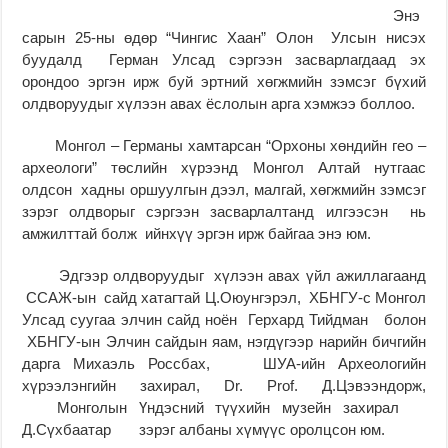
Энэ
сарын 25-ны өдөр “Чингис Хаан” Олон Улсын нисэх
буудалд Герман Улсад сэргээн засварлагдаад эх
орондоо эргэн ирж буй эртний хөгжмийн зэмсэг бүхий
олдворуудыг хүлээн авах ёслолын арга хэмжээ боллоо.
Монгол – Германы хамтарсан “Орхоны хөндийн гео –
археологи” төслийн хүрээнд Монгол Алтай нутгаас
олдсон хадны оршуулгын дээл, малгай, хөгжмийн зэмсэг
зэрэг олдворыг сэргээн засварлалтанд илгээсэн нь
амжилттай болж ийнхүү эргэн ирж байгаа энэ юм.
Эдгээр олдворуудыг хүлээн авах үйл ажиллагаанд
ССАЖ-ын сайд хатагтай Ц.Оюунгэрэл, ХБНГУ-с Монгол
Улсад суугаа элчин сайд ноён Герхард Тийдман болон
ХБНГУ-ын Элчин сайдын яам, нэгдүгээр нарийн бичгийн
дарга Михаэль Россбах, ШУА-ийн Археологийн
хүрээлэнгийн захирал, Dr. Prof. Д.Цэвээндорж,
Монголын Үндэсний түүхийн музейн захирал
Д.Сүхбаатар зэрэг албаны хүмүүс оролцсон юм.