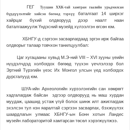
ГЕГ
Туушин ХХК-тай хамтран гаалийн урьдчилсан
баталгаат 14 ширхэг
бүрдүүлэлтийг хийсэн бөгөөд тэрхүү
хайрцаг бүхий олдворууд дээр наалт наан
баталгаажуулж Үндэсний музейд хүлээлгэн өгсөн юм.
ХБНГУ-д сэргээн засварлагдаад эргэн ирж байгаа
олдворыг талаар товчхон танилцуулбал:
Цаг хугацааны хувьд М.Э-ний VIII – XVI зууны үеийн
нүүдэлчдэд холбогдох бөгөөд түүхэн үечлэлээр бол
Эртний Түрэгийн үеэс Их Монгол улсын үед холбогдох
дурсгалууд юм.
ШУА-ийн Археологийн хүрээлэнгийн сан хөмрөгт
хадгалагдаж байсан эдгээр олдворууд нь маш хурдан
муудаж, цаашид устаж үгүй болох шинж илт ажиглагдаж
эхэлсэн тул нэн яаралтай сэргээн засварлах, бэхжүүлэх
шаардлагын улмаас ХБНГУ-ын Бонн хотын Ландес
музейн лабораторитой хамтарсан төсөл хэрэгжүүлжээ.