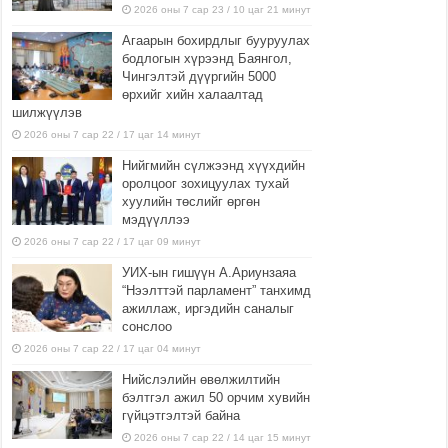
2026 оны 7 сар 23 / 10 цаг 21 минут
Агаарын бохирдлыг бууруулах
бодлогын хүрээнд Баянгол,
Чингэлтэй дүүргийн 5000
өрхийг хийн халаалтад
шилжүүлэв
2026 оны 7 сар 22 / 17 цаг 14 минут
Нийгмийн сүлжээнд хүүхдийн
оролцоог зохицуулах тухай
хуулийн төслийг өргөн
мэдүүллээ
2026 оны 7 сар 22 / 17 цаг 09 минут
УИХ-ын гишүүн А.Ариунзаяа
“Нээлттэй парламент” танхимд
ажиллаж, иргэдийн саналыг
сонслоо
2026 оны 7 сар 22 / 17 цаг 04 минут
Нийслэлийн өвөлжилтийн
бэлтгэл ажил 50 орчим хувийн
гүйцэтгэлтэй байна
2026 оны 7 сар 22 / 14 цаг 15 минут